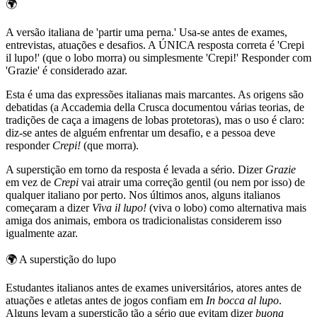
🌍
A versão italiana de 'partir uma perna.' Usa-se antes de exames,
entrevistas, atuações e desafios. A ÚNICA resposta correta é 'Crepi
il lupo!' (que o lobo morra) ou simplesmente 'Crepi!' Responder com
'Grazie' é considerado azar.
Esta é uma das expressões italianas mais marcantes. As origens são
debatidas (a Accademia della Crusca documentou várias teorias, de
tradições de caça a imagens de lobas protetoras), mas o uso é claro:
diz-se antes de alguém enfrentar um desafio, e a pessoa deve
responder
Crepi!
(que morra).
A superstição em torno da resposta é levada a sério. Dizer
Grazie
em vez de
Crepi
vai atrair uma correção gentil (ou nem por isso) de
qualquer italiano por perto. Nos últimos anos, alguns italianos
começaram a dizer
Viva il lupo!
(viva o lobo) como alternativa mais
amiga dos animais, embora os tradicionalistas considerem isso
igualmente azar.
🌍
A superstição do lupo
Estudantes italianos antes de exames universitários, atores antes de
atuações e atletas antes de jogos confiam em
In bocca al lupo
.
Alguns levam a superstição tão a sério que evitam dizer
buona