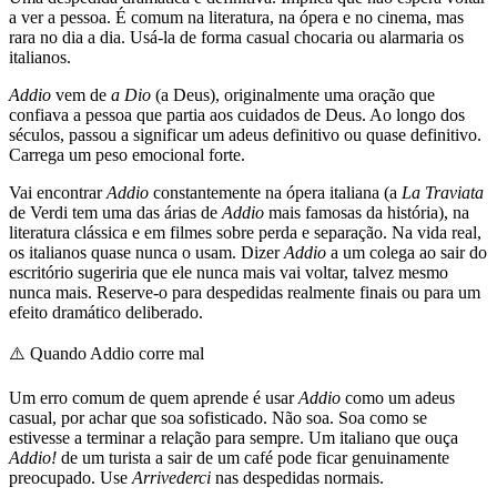
a ver a pessoa. É comum na literatura, na ópera e no cinema, mas
rara no dia a dia. Usá-la de forma casual chocaria ou alarmaria os
italianos.
Addio
vem de
a Dio
(a Deus), originalmente uma oração que
confiava a pessoa que partia aos cuidados de Deus. Ao longo dos
séculos, passou a significar um adeus definitivo ou quase definitivo.
Carrega um peso emocional forte.
Vai encontrar
Addio
constantemente na ópera italiana (a
La Traviata
de Verdi tem uma das árias de
Addio
mais famosas da história), na
literatura clássica e em filmes sobre perda e separação. Na vida real,
os italianos quase nunca o usam. Dizer
Addio
a um colega ao sair do
escritório sugeriria que ele nunca mais vai voltar, talvez mesmo
nunca mais. Reserve-o para despedidas realmente finais ou para um
efeito dramático deliberado.
⚠️
Quando Addio corre mal
Um erro comum de quem aprende é usar
Addio
como um adeus
casual, por achar que soa sofisticado. Não soa. Soa como se
estivesse a terminar a relação para sempre. Um italiano que ouça
Addio!
de um turista a sair de um café pode ficar genuinamente
preocupado. Use
Arrivederci
nas despedidas normais.