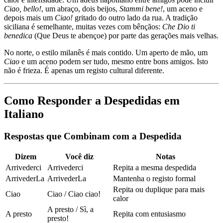
Ciao, bello!
, um abraço, dois beijos,
Stammi bene!
, um aceno e
depois mais um
Ciao!
gritado do outro lado da rua. A tradição
siciliana é semelhante, muitas vezes com bênçãos:
Che Dio ti
benedica
(Que Deus te abençoe) por parte das gerações mais velhas.
No norte, o estilo milanês é mais contido. Um aperto de mão, um
Ciao
e um aceno podem ser tudo, mesmo entre bons amigos. Isto
não é frieza. É apenas um registo cultural diferente.
Como Responder a Despedidas em
Italiano
Respostas que Combinam com a Despedida
Dizem
Você diz
Notas
Arrivederci
Arrivederci
Repita a mesma despedida
ArrivederLa
ArrivederLa
Mantenha o registo formal
Repita ou duplique para mais
Ciao
Ciao / Ciao ciao!
calor
A presto / Sì, a
A presto
Repita com entusiasmo
presto!