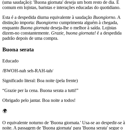
(uma saudação): 'Buona giornata' deseja um bom resto de dia. É
comum em lojistas, baristas e interações educadas do quotidiano.
Esta é a despedida diurna equivalente à saudação
Buongiorno
. A
distinção importa:
Buongiorno
cumprimenta alguém à chegada,
enquanto
Buona giornata
deseja-lhe o melhor à saída. Lojistas
dizem-no constantemente.
Grazie, buona giornata!
é a despedida
padrão depois de uma compra.
Buona serata
Educado
/
BWOH-nah seh-RAH-tah
/
Significado literal
:
Boa noite (pela frente)
“
Grazie per la cena. Buona serata a tutti!
”
Obrigado pelo jantar. Boa noite a todos!
🌍
O equivalente noturno de 'Buona giornata.' Usa-se ao despedir-se à
noite. A passagem de 'Buona giornata' para 'Buona serata' segue o