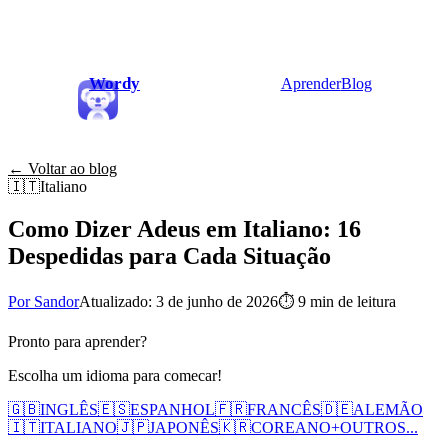
Wordy
Aprender
Blog
← Voltar ao blog
🇮🇹
Italiano
Como Dizer Adeus em Italiano: 16
Despedidas para Cada Situação
Por Sandor
Atualizado: 3 de junho de 2026
⏱
9 min de leitura
Pronto para aprender?
Escolha um idioma para comecar!
🇬🇧
INGLÊS
🇪🇸
ESPANHOL
🇫🇷
FRANCÊS
🇩🇪
ALEMÃO
🇮🇹
ITALIANO
🇯🇵
JAPONÊS
🇰🇷
COREANO
+
OUTROS...