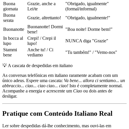
Buona
Grazie, anche a
"Obrigado, igualmente"
giornata
Lei/te
(formal/informal)
Buona
Grazie, altrettanto!
"Obrigado, igualmente!"
serata
Buonanotte! Dormi
Buonanotte
"Boa noite! Dorme bem!"
bene!
In bocca al
Crepi! / Crepi il
NUNCA diga "Grazie"
lupo
lupo!
Stammi
Anche tu! / Ci
"Tu também!" / "Vemo-nos"
bene
vediamo
💡
A cascata de despedidas em italiano
As conversas telefónicas em italiano raramente acabam com um
único adeus. Espere uma cascata:
Va bene... allora ci sentiamo... un
abbraccio... ciao... ciao ciao... ciao!
Isto é completamente normal.
Acompanhe a energia e acrescente um
Ciao
ou dois antes de
desligar.
Pratique com Conteúdo Italiano Real
Ler sobre despedidas dá-lhe conhecimento, mas ouvi-las em