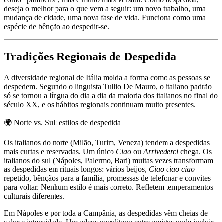
deseja o melhor para o que vem a seguir: um novo trabalho, uma
mudança de cidade, uma nova fase de vida. Funciona como uma
espécie de bênção ao despedir-se.
Tradições Regionais de Despedida
A diversidade regional de Itália molda a forma como as pessoas se
despedem. Segundo o linguista Tullio De Mauro, o italiano padrão
só se tornou a língua do dia a dia da maioria dos italianos no final do
século XX, e os hábitos regionais continuam muito presentes.
🌍
Norte vs. Sul: estilos de despedida
Os italianos do norte (Milão, Turim, Veneza) tendem a despedidas
mais curtas e reservadas. Um único
Ciao
ou
Arrivederci
chega. Os
italianos do sul (Nápoles, Palermo, Bari) muitas vezes transformam
as despedidas em rituais longos: vários beijos,
Ciao ciao ciao
repetido, bênçãos para a família, promessas de telefonar e convites
para voltar. Nenhum estilo é mais correto. Refletem temperamentos
culturais diferentes.
Em Nápoles e por toda a Campânia, as despedidas vêm cheias de
calor e intensidade. Um adeus napolitano entre amigos pode incluir