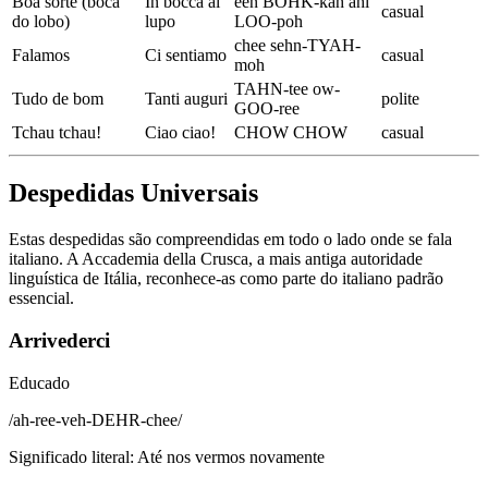
Boa sorte (boca
In bocca al
een BOHK-kah ahl
casual
do lobo)
lupo
LOO-poh
chee sehn-TYAH-
Falamos
Ci sentiamo
casual
moh
TAHN-tee ow-
Tudo de bom
Tanti auguri
polite
GOO-ree
Tchau tchau!
Ciao ciao!
CHOW CHOW
casual
Despedidas Universais
Estas despedidas são compreendidas em todo o lado onde se fala
italiano. A Accademia della Crusca, a mais antiga autoridade
linguística de Itália, reconhece-as como parte do italiano padrão
essencial.
Arrivederci
Educado
/
ah-ree-veh-DEHR-chee
/
Significado literal
:
Até nos vermos novamente