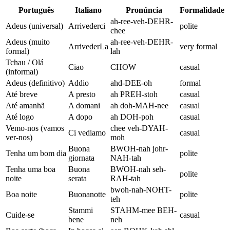
Português
Italiano
Pronúncia
Formalidade
ah-ree-veh-DEHR-
Adeus (universal)
Arrivederci
polite
chee
Adeus (muito
ah-ree-veh-DEHR-
ArrivederLa
very formal
formal)
lah
Tchau / Olá
Ciao
CHOW
casual
(informal)
Adeus (definitivo)
Addio
ahd-DEE-oh
formal
Até breve
A presto
ah PREH-stoh
casual
Até amanhã
A domani
ah doh-MAH-nee
casual
Até logo
A dopo
ah DOH-poh
casual
Vemo-nos (vamos
chee veh-DYAH-
Ci vediamo
casual
ver-nos)
moh
Buona
BWOH-nah johr-
Tenha um bom dia
polite
giornata
NAH-tah
Tenha uma boa
Buona
BWOH-nah seh-
polite
noite
serata
RAH-tah
bwoh-nah-NOHT-
Boa noite
Buonanotte
polite
teh
Stammi
STAHM-mee BEH-
Cuide-se
casual
bene
neh