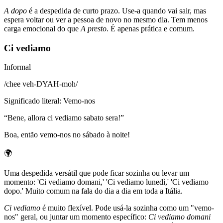
A dopo
é a despedida de curto prazo. Use-a quando vai sair, mas
espera voltar ou ver a pessoa de novo no mesmo dia. Tem menos
carga emocional do que
A presto
. É apenas prática e comum.
Ci vediamo
Informal
/
chee veh-DYAH-moh
/
Significado literal
:
Vemo-nos
“
Bene, allora ci vediamo sabato sera!
”
Boa, então vemo-nos no sábado à noite!
🌍
Uma despedida versátil que pode ficar sozinha ou levar um
momento: 'Ci vediamo domani,' 'Ci vediamo lunedì,' 'Ci vediamo
dopo.' Muito comum na fala do dia a dia em toda a Itália.
Ci vediamo
é muito flexível. Pode usá-la sozinha como um "vemo-
nos" geral, ou juntar um momento específico:
Ci vediamo domani