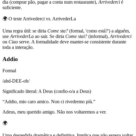
dia (comprar pão, pagar a conta num restaurante),
Arrivederci
é
suficiente.
🌍
O teste Arrivederci vs. ArrivederLa
Uma regra útil: se diria
Come sta?
(formal, 'como está?') a alguém,
use
ArrivederLa
ao sair. Se diria
Come stai?
(informal),
Arrivederci
ou
Ciao
serve. A formalidade deve manter-se consistente durante
toda a interação.
Addio
Formal
/
ahd-DEE-oh
/
Significado literal
:
A Deus (confio-o/a a Deus)
“
Addio, mio caro amico. Non ci rivedremo più.
”
Adeus, meu querido amigo. Não nos voltaremos a ver.
🌍
Uma despedida dramática e definitiva. Implica que não espera voltar