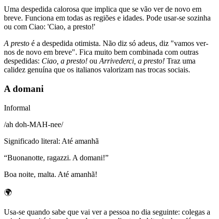
Uma despedida calorosa que implica que se vão ver de novo em
breve. Funciona em todas as regiões e idades. Pode usar-se sozinha
ou com Ciao: 'Ciao, a presto!'
A presto
é a despedida otimista. Não diz só adeus, diz "vamos ver-
nos de novo em breve". Fica muito bem combinada com outras
despedidas:
Ciao, a presto!
ou
Arrivederci, a presto!
Traz uma
calidez genuína que os italianos valorizam nas trocas sociais.
A domani
Informal
/
ah doh-MAH-nee
/
Significado literal
:
Até amanhã
“
Buonanotte, ragazzi. A domani!
”
Boa noite, malta. Até amanhã!
🌍
Usa-se quando sabe que vai ver a pessoa no dia seguinte: colegas a