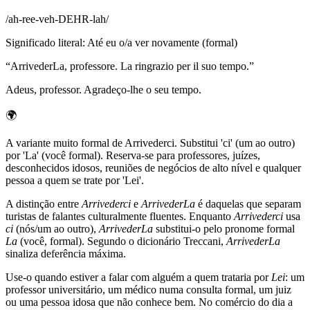
/
ah-ree-veh-DEHR-lah
/
Significado literal
:
Até eu o/a ver novamente (formal)
“
ArrivederLa, professore. La ringrazio per il suo tempo.
”
Adeus, professor. Agradeço-lhe o seu tempo.
🌍
A variante muito formal de Arrivederci. Substitui 'ci' (um ao outro)
por 'La' (você formal). Reserva-se para professores, juízes,
desconhecidos idosos, reuniões de negócios de alto nível e qualquer
pessoa a quem se trate por 'Lei'.
A distinção entre
Arrivederci
e
ArrivederLa
é daquelas que separam
turistas de falantes culturalmente fluentes. Enquanto
Arrivederci
usa
ci
(nós/um ao outro),
ArrivederLa
substitui-o pelo pronome formal
La
(você, formal). Segundo o dicionário Treccani,
ArrivederLa
sinaliza deferência máxima.
Use-o quando estiver a falar com alguém a quem trataria por
Lei
: um
professor universitário, um médico numa consulta formal, um juiz
ou uma pessoa idosa que não conhece bem. No comércio do dia a