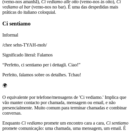
(vemo-nos amanhã),
Ci vediamo alle otto
(vemo-nos às oito),
Ci
vediamo al bar
(vemo-nos no bar). É uma das despedidas mais
práticas do italiano coloquial.
Ci sentiamo
Informal
/
chee sehn-TYAH-moh
/
Significado literal
:
Falamos
“
Perfetto, ci sentiamo per i dettagli. Ciao!
”
Perfeito, falamos sobre os detalhes. Tchau!
🌍
O equivalente por telefone/mensagens de 'Ci vediamo.' Implica que
vão manter contacto por chamada, mensagem ou email, e não
presencialmente. Muito comum para terminar chamadas e combinar
conversas.
Enquanto
Ci vediamo
promete um encontro cara a cara,
Ci sentiamo
promete comunicação: uma chamada, uma mensagem, um email. É