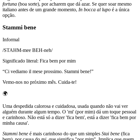
fortuna
(boa sorte), por acharem que dá azar. Se quer soar mesmo
italiano antes de um grande momento,
In bocca al lupo
é a única
opção.
Stammi bene
Informal
/
STAHM-mee BEH-neh
/
Significado literal
:
Fica bem por mim
“
Ci vediamo il mese prossimo. Stammi bene!
”
Vemo-nos no próximo mês. Cuida-te!
🌍
Uma despedida calorosa e cuidadosa, usada quando não vai ver
alguém durante algum tempo. O 'mi' (por mim) dá um toque pessoal
e carinhoso. Não está só a dizer 'fica bem', está a dizer 'fica bem por
minha causa'.
Stammi bene
é mais carinhoso do que um simples
Stai bene
(fica
bem), por causa do
mi
, que significa "por mim". Implica que quem