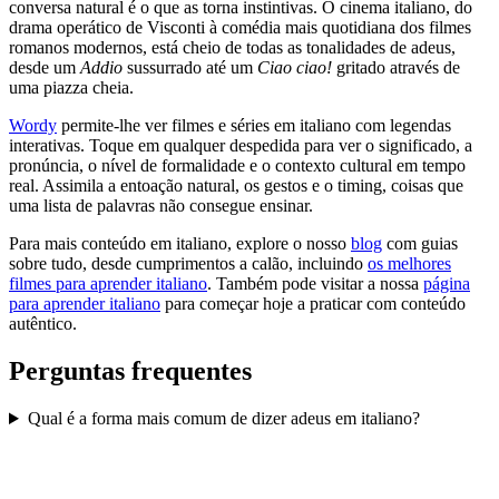
conversa natural é o que as torna instintivas. O cinema italiano, do
drama operático de Visconti à comédia mais quotidiana dos filmes
romanos modernos, está cheio de todas as tonalidades de adeus,
desde um
Addio
sussurrado até um
Ciao ciao!
gritado através de
uma piazza cheia.
Wordy
permite-lhe ver filmes e séries em italiano com legendas
interativas. Toque em qualquer despedida para ver o significado, a
pronúncia, o nível de formalidade e o contexto cultural em tempo
real. Assimila a entoação natural, os gestos e o timing, coisas que
uma lista de palavras não consegue ensinar.
Para mais conteúdo em italiano, explore o nosso
blog
com guias
sobre tudo, desde cumprimentos a calão, incluindo
os melhores
filmes para aprender italiano
. Também pode visitar a nossa
página
para aprender italiano
para começar hoje a praticar com conteúdo
autêntico.
Perguntas frequentes
Qual é a forma mais comum de dizer adeus em italiano?