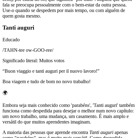
fala se preocupa pessoalmente com o bem-estar da outra pessoa.
Use-o quando se despedem por mais tempo, ou com alguém de
quem gosta mesmo.
Tanti auguri
Educado
/
TAHN-tee ow-GOO-ree
/
Significado literal
:
Muitos votos
“
Buon viaggio e tanti auguri per il nuovo lavoro!
”
Boa viagem e tudo de bom no novo trabalho!
🌍
Embora seja mais conhecido como 'parabéns', 'Tanti auguri' também
funciona como despedida para desejar o melhor num novo capítulo:
um novo trabalho, uma mudança, um casamento. É mais amplo e
versátil do que muitos aprendentes imaginam.
A maioria das pessoas que aprende encontra
Tanti auguri
apenas
como "parabéns", mas é muito mais versátil. Como despedida,