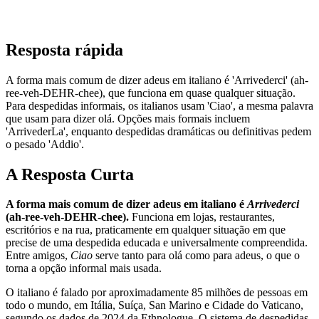
Resposta rápida
A forma mais comum de dizer adeus em italiano é 'Arrivederci' (ah-
ree-veh-DEHR-chee), que funciona em quase qualquer situação.
Para despedidas informais, os italianos usam 'Ciao', a mesma palavra
que usam para dizer olá. Opções mais formais incluem
'ArrivederLa', enquanto despedidas dramáticas ou definitivas pedem
o pesado 'Addio'.
A Resposta Curta
A forma mais comum de dizer adeus em italiano é
Arrivederci
(ah-ree-veh-DEHR-chee).
Funciona em lojas, restaurantes,
escritórios e na rua, praticamente em qualquer situação em que
precise de uma despedida educada e universalmente compreendida.
Entre amigos,
Ciao
serve tanto para olá como para adeus, o que o
torna a opção informal mais usada.
O italiano é falado por aproximadamente 85 milhões de pessoas em
todo o mundo, em Itália, Suíça, San Marino e Cidade do Vaticano,
segundo os dados de 2024 da Ethnologue. O sistema de despedidas