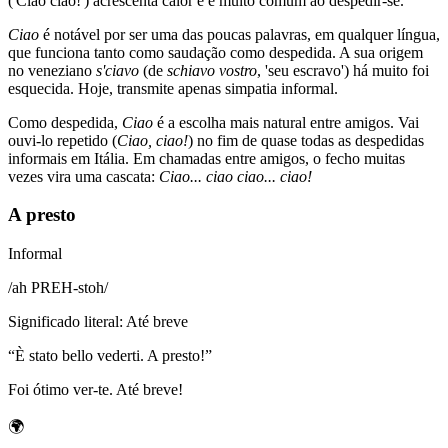
('Ciao ciao!') acrescenta calor e é muito comum ao despedir-se.
Ciao
é notável por ser uma das poucas palavras, em qualquer língua,
que funciona tanto como saudação como despedida. A sua origem
no veneziano
s'ciavo
(de
schiavo vostro
, 'seu escravo') há muito foi
esquecida. Hoje, transmite apenas simpatia informal.
Como despedida,
Ciao
é a escolha mais natural entre amigos. Vai
ouvi-lo repetido (
Ciao, ciao!
) no fim de quase todas as despedidas
informais em Itália. Em chamadas entre amigos, o fecho muitas
vezes vira uma cascata:
Ciao... ciao ciao... ciao!
A presto
Informal
/
ah PREH-stoh
/
Significado literal
:
Até breve
“
È stato bello vederti. A presto!
”
Foi ótimo ver-te. Até breve!
🌍