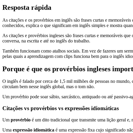
Resposta rápida
As citações e os provérbios em inglês são frases curtas e memoráveis 
conhecidos, explica o que significam em inglês simples e mostra qua
As citações e provérbios ingleses são frases curtas e memoráveis que 
conversa, na escrita e até no inglês do trabalho.
Também funcionam como atalhos sociais. Em vez de fazeres um sermão 
pelas quais a aprendizagem com clips funciona bem para o inglês idi
Porque é que os provérbios ingleses import
O inglês é falado por cerca de 1,5 mil milhões de pessoas no mundo, c
circulam bem nesse inglês global, mas o tom não.
Um provérbio pode soar sábio, sarcástico, antiquado ou até passivo
Citações vs provérbios vs expressões idiomáticas
Um
provérbio
é um dito tradicional que transmite uma lição geral 
Uma
expressão idiomática
é uma expressão fixa cujo significado não