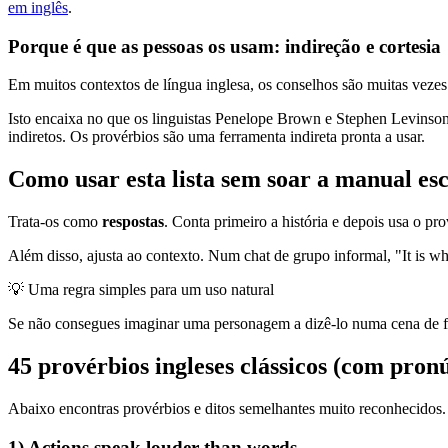
em inglês
.
Porque é que as pessoas os usam: indireção e cortesia
Em muitos contextos de língua inglesa, os conselhos são muitas veze
Isto encaixa no que os linguistas Penelope Brown e Stephen Levins
indiretos. Os provérbios são uma ferramenta indireta pronta a usar.
Como usar esta lista sem soar a manual es
Trata-os como
respostas
. Conta primeiro a história e depois usa o p
Além disso, ajusta ao contexto. Num chat de grupo informal, "It is wh
💡
Uma regra simples para um uso natural
Se não consegues imaginar uma personagem a dizê-lo numa cena de fil
45 provérbios ingleses clássicos (com pronú
Abaixo encontras provérbios e ditos semelhantes muito reconhecidos. 
1) Actions speak louder than words