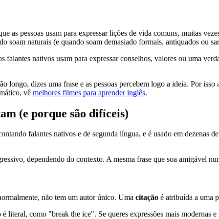
que as pessoas usam para expressar lições de vida comuns, muitas vezes
ndo soam naturais (e quando soam demasiado formais, antiquados ou sar
os falantes nativos usam para expressar conselhos, valores ou uma verda
longo, dizes uma frase e as pessoas percebem logo a ideia. Por isso 
omático, vê
melhores filmes para aprender inglês
.
am (e porque são difíceis)
ontando falantes nativos e de segunda língua, e é usado em dezenas de p
-agressivo, dependendo do contexto. A mesma frase que soa amigável n
e, normalmente, não tem um autor único. Uma
citação
é atribuída a uma p
 é literal, como "break the ice". Se queres expressões mais modernas 