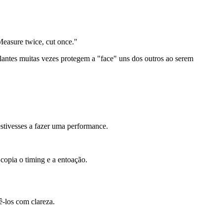
Measure twice, cut once."
alantes muitas vezes protegem a "face" uns dos outros ao serem
estivesses a fazer uma performance.
copia o timing e a entoação.
ê-los com clareza.