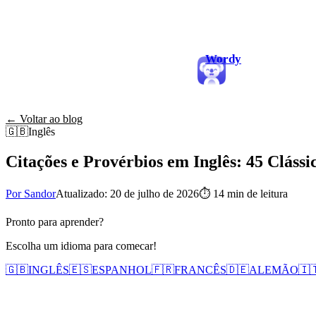
Wordy
← Voltar ao blog
🇬🇧
Inglês
Citações e Provérbios em Inglês: 45 Clássi
Por Sandor
Atualizado: 20 de julho de 2026
⏱
14 min de leitura
Pronto para aprender?
Escolha um idioma para comecar!
🇬🇧
INGLÊS
🇪🇸
ESPANHOL
🇫🇷
FRANCÊS
🇩🇪
ALEMÃO
🇮