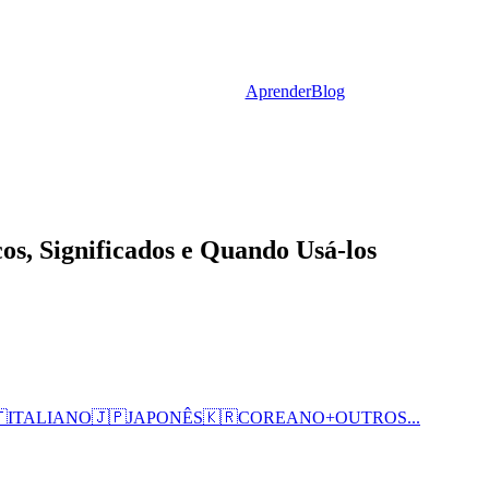
Aprender
Blog
cos, Significados e Quando Usá-los

ITALIANO
🇯🇵
JAPONÊS
🇰🇷
COREANO
+
OUTROS...