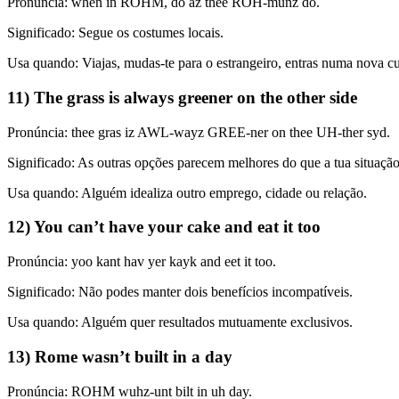
Pronúncia: when in ROHM, do az thee ROH-munz do.
Significado: Segue os costumes locais.
Usa quando: Viajas, mudas-te para o estrangeiro, entras numa nova cul
11) The grass is always greener on the other side
Pronúncia: thee gras iz AWL-wayz GREE-ner on thee UH-ther syd.
Significado: As outras opções parecem melhores do que a tua situação
Usa quando: Alguém idealiza outro emprego, cidade ou relação.
12) You can’t have your cake and eat it too
Pronúncia: yoo kant hav yer kayk and eet it too.
Significado: Não podes manter dois benefícios incompatíveis.
Usa quando: Alguém quer resultados mutuamente exclusivos.
13) Rome wasn’t built in a day
Pronúncia: ROHM wuhz-unt bilt in uh day.