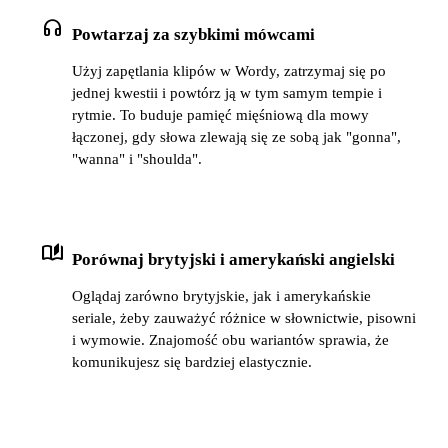
headphones
Powtarzaj za szybkimi mówcami
Użyj zapętlania klipów w Wordy, zatrzymaj się po
jednej kwestii i powtórz ją w tym samym tempie i
rytmie. To buduje pamięć mięśniową dla mowy
łączonej, gdy słowa zlewają się ze sobą jak "gonna",
"wanna" i "shoulda".
auto_stories
Porównaj brytyjski i amerykański angielski
Oglądaj zarówno brytyjskie, jak i amerykańskie
seriale, żeby zauważyć różnice w słownictwie, pisowni
i wymowie. Znajomość obu wariantów sprawia, że
komunikujesz się bardziej elastycznie.