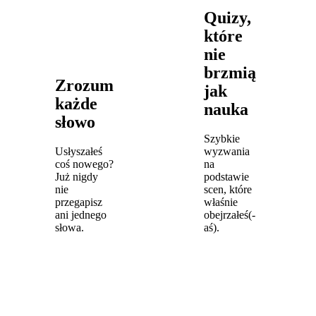
Quizy,
które
nie
brzmią
Zrozum
jak
każde
nauka
słowo
Szybkie
Usłyszałeś
wyzwania
coś nowego?
na
Już nigdy
podstawie
nie
scen, które
przegapisz
właśnie
ani jednego
obejrzałeś(-
słowa.
aś).