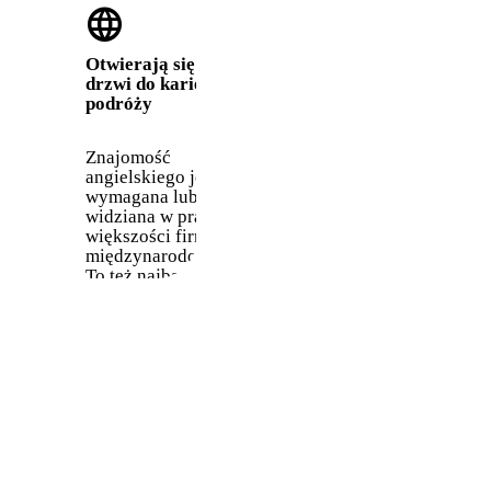
language
Otwierają się
drzwi do kariery i
podróży
Znajomość
angielskiego jest
wymagana lub mile
widziana w pracy w
większości firm
międzynarodowych.
To też najbardziej
przydatny język w
podróżach między
różnymi krajami.