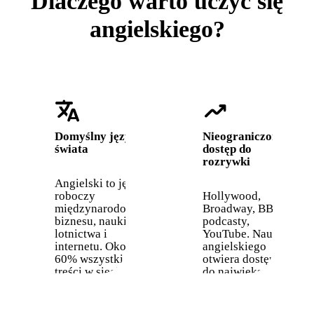
Dlaczego warto uczyć się
angielskiego?
translate
trending_up
Domyślny język
Nieograniczony
świata
dostęp do
rozrywki
Angielski to język
roboczy
Hollywood,
międzynarodowego
Broadway, BBC,
biznesu, nauki,
podcasty,
lotnictwa i
YouTube. Nauka
internetu. Około
angielskiego
60% wszystkich
otwiera dostęp
treści w sieci jest
do największej
po angielsku.
biblioteki treści
medialnych na
świecie.