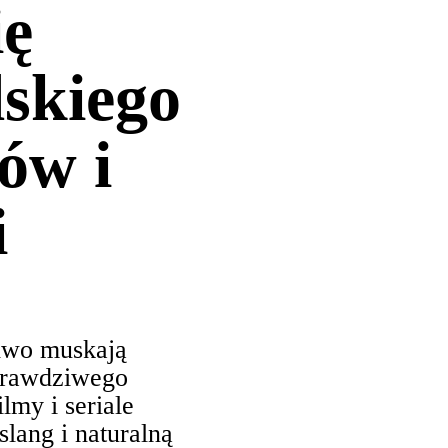
ię
lskiego
mów i
i
dwo muskają
prawdziwego
ilmy i seriale
slang i naturalną