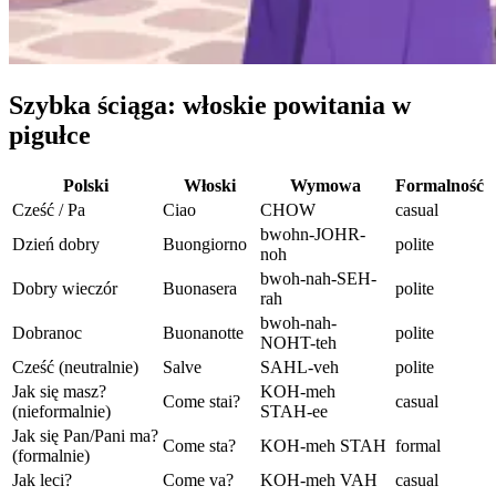
Szybka ściąga: włoskie powitania w
pigułce
Polski
Włoski
Wymowa
Formalność
Cześć / Pa
Ciao
CHOW
casual
bwohn-JOHR-
Dzień dobry
Buongiorno
polite
noh
bwoh-nah-SEH-
Dobry wieczór
Buonasera
polite
rah
bwoh-nah-
Dobranoc
Buonanotte
polite
NOHT-teh
Cześć (neutralnie)
Salve
SAHL-veh
polite
Jak się masz?
KOH-meh
Come stai?
casual
(nieformalnie)
STAH-ee
Jak się Pan/Pani ma?
Come sta?
KOH-meh STAH
formal
(formalnie)
Jak leci?
Come va?
KOH-meh VAH
casual