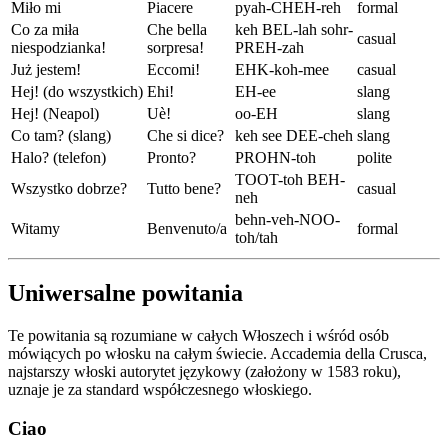
Miło mi
Piacere
pyah-CHEH-reh
formal
Co za miła
Che bella
keh BEL-lah sohr-
casual
niespodzianka!
sorpresa!
PREH-zah
Już jestem!
Eccomi!
EHK-koh-mee
casual
Hej! (do wszystkich)
Ehi!
EH-ee
slang
Hej! (Neapol)
Uè!
oo-EH
slang
Co tam? (slang)
Che si dice?
keh see DEE-cheh
slang
Halo? (telefon)
Pronto?
PROHN-toh
polite
TOOT-toh BEH-
Wszystko dobrze?
Tutto bene?
casual
neh
behn-veh-NOO-
Witamy
Benvenuto/a
formal
toh/tah
Uniwersalne powitania
Te powitania są rozumiane w całych Włoszech i wśród osób
mówiących po włosku na całym świecie. Accademia della Crusca,
najstarszy włoski autorytet językowy (założony w 1583 roku),
uznaje je za standard współczesnego włoskiego.
Ciao