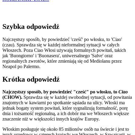
Szybka odpowiedź
Najczęstszy sposób, by powiedzieć 'cześć' po włosku, to 'Ciao'
(czau). Sprawdza się w każdej nieformalnej sytuacji w całych
Włoszech. Poza Ciao Włosi używają formalnych powitań, takich
jak 'Buongiorno' i 'Buonasera', uniwersalnego 'Salve' oraz
regionalnych zwrotów, które zmieniają się od Mediolanu przez
Neapol po Palermo.
Krótka odpowiedź
Najczęstszy sposób, by powiedzieć "cześć" po włosku, to
Ciao
(CHOW).
Sprawdza się w każdej swobodnej sytuacji, od powitania
znajomych w kawiarni po spotkanie sąsiada na ulicy. Włoski ma
jednak bogaty system powitań, które sygnalizują formalność, porę
dnia i tożsamość regionalną, a ich dobór ma we Włoszech większe
znaczenie niż w większości innych krajów Europy.
Włoskim posługuje się około 85 milionów osób na świecie i jest to
język urzędowy w czterech krajach: we Włoszech, w Szwajcarii, w