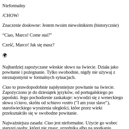
Nieformalny
/
CHOW
/
Znaczenie dosłowne
:
Jestem twoim niewolnikiem (historycznie)
“
Ciao, Marco! Come stai?
”
Cześć, Marco! Jak się masz?
🌍
Najbardziej zapożyczane włoskie słowo na świecie. Działa jako
powitanie i pożegnanie. Tylko swobodnie, nigdy nie używaj z
nieznajomymi w formalnych sytuacjach.
Ciao
to prawdopodobnie najsłynniejsze powitanie na świecie.
Zapożyczono je do dziesiątek języków, od portugalskiego po
japoński. Jego pochodzenie zaskakuje: wywodzi się z weneckiego
słowa
s'ciavo
, skrótu od
schiavo vostro
("I am your slave"),
staroświeckiego wyrażenia uległości, które przez wieki
przekształciło się w swobodne powitanie.
Najważniejsza zasada:
Ciao
jest nieformalne. Użycie go wobec
starszej osoby, której nie znasz, urzędnika albo na spotkaniu