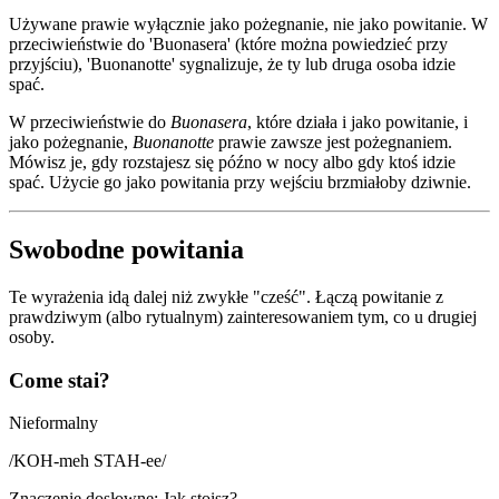
Używane prawie wyłącznie jako pożegnanie, nie jako powitanie. W
przeciwieństwie do 'Buonasera' (które można powiedzieć przy
przyjściu), 'Buonanotte' sygnalizuje, że ty lub druga osoba idzie
spać.
W przeciwieństwie do
Buonasera
, które działa i jako powitanie, i
jako pożegnanie,
Buonanotte
prawie zawsze jest pożegnaniem.
Mówisz je, gdy rozstajesz się późno w nocy albo gdy ktoś idzie
spać. Użycie go jako powitania przy wejściu brzmiałoby dziwnie.
Swobodne powitania
Te wyrażenia idą dalej niż zwykłe "cześć". Łączą powitanie z
prawdziwym (albo rytualnym) zainteresowaniem tym, co u drugiej
osoby.
Come stai?
Nieformalny
/
KOH-meh STAH-ee
/
Znaczenie dosłowne
:
Jak stoisz?