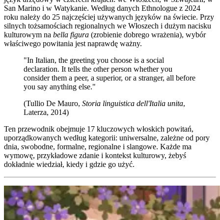
San Marino i w Watykanie. Według danych Ethnologue z 2024
roku należy do 25 najczęściej używanych języków na świecie. Przy
silnych tożsamościach regionalnych we Włoszech i dużym nacisku
kulturowym na
bella figura
(zrobienie dobrego wrażenia), wybór
właściwego powitania jest naprawdę ważny.
"In Italian, the greeting you choose is a social
declaration. It tells the other person whether you
consider them a peer, a superior, or a stranger, all before
you say anything else."
(Tullio De Mauro,
Storia linguistica dell'Italia unita
,
Laterza, 2014)
Ten przewodnik obejmuje 17 kluczowych włoskich powitań,
uporządkowanych według kategorii: uniwersalne, zależne od pory
dnia, swobodne, formalne, regionalne i slangowe. Każde ma
wymowę, przykładowe zdanie i kontekst kulturowy, żebyś
dokładnie wiedział, kiedy i gdzie go użyć.