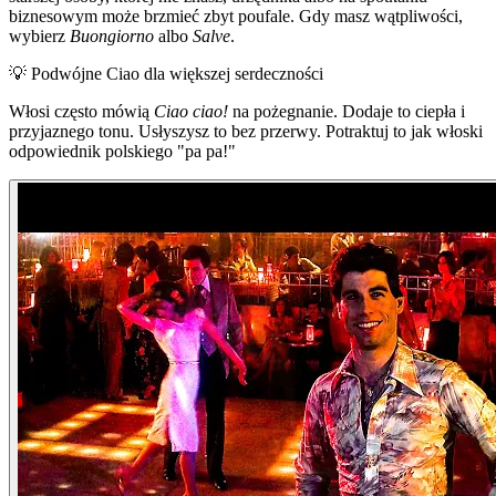
biznesowym może brzmieć zbyt poufale. Gdy masz wątpliwości,
wybierz
Buongiorno
albo
Salve
.
💡
Podwójne Ciao dla większej serdeczności
Włosi często mówią
Ciao ciao!
na pożegnanie. Dodaje to ciepła i
przyjaznego tonu. Usłyszysz to bez przerwy. Potraktuj to jak włoski
odpowiednik polskiego "pa pa!"