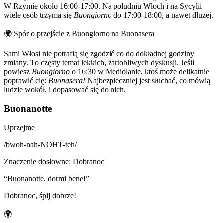
W Rzymie około 16:00-17:00. Na południu Włoch i na Sycylii
wiele osób trzyma się
Buongiorno
do 17:00-18:00, a nawet dłużej.
🌍
Spór o przejście z Buongiorno na Buonasera
Sami Włosi nie potrafią się zgodzić co do dokładnej godziny
zmiany. To częsty temat lekkich, żartobliwych dyskusji. Jeśli
powiesz
Buongiorno
o 16:30 w Mediolanie, ktoś może delikatnie
poprawić cię:
Buonasera!
Najbezpieczniej jest słuchać, co mówią
ludzie wokół, i dopasować się do nich.
Buonanotte
Uprzejme
/
bwoh-nah-NOHT-teh
/
Znaczenie dosłowne
:
Dobranoc
“
Buonanotte, dormi bene!
”
Dobranoc, śpij dobrze!
🌍