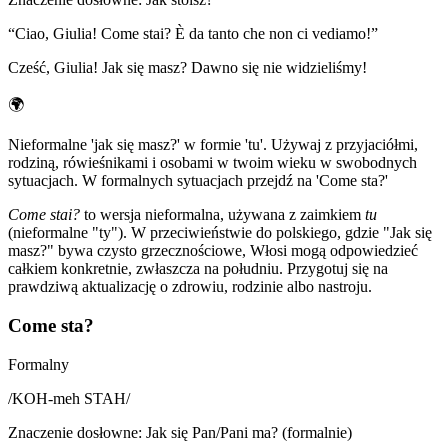
“
Ciao, Giulia! Come stai? È da tanto che non ci vediamo!
”
Cześć, Giulia! Jak się masz? Dawno się nie widzieliśmy!
🌍
Nieformalne 'jak się masz?' w formie 'tu'. Używaj z przyjaciółmi,
rodziną, rówieśnikami i osobami w twoim wieku w swobodnych
sytuacjach. W formalnych sytuacjach przejdź na 'Come sta?'
Come stai?
to wersja nieformalna, używana z zaimkiem
tu
(nieformalne "ty"). W przeciwieństwie do polskiego, gdzie "Jak się
masz?" bywa czysto grzecznościowe, Włosi mogą odpowiedzieć
całkiem konkretnie, zwłaszcza na południu. Przygotuj się na
prawdziwą aktualizację o zdrowiu, rodzinie albo nastroju.
Come sta?
Formalny
/
KOH-meh STAH
/
Znaczenie dosłowne
:
Jak się Pan/Pani ma? (formalnie)