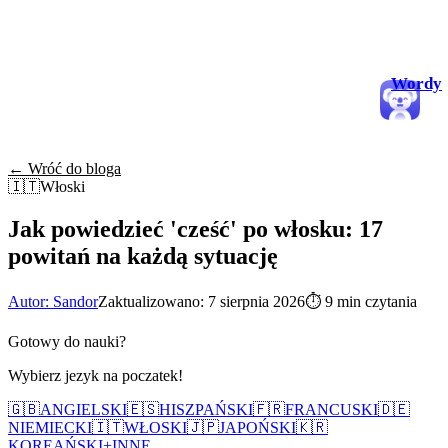
Wordy
← Wróć do bloga
🇮🇹
Włoski
Jak powiedzieć 'cześć' po włosku: 17
powitań na każdą sytuację
Autor: Sandor
Zaktualizowano: 7 sierpnia 2026
⏱
9 min czytania
Gotowy do nauki?
Wybierz jezyk na poczatek!
🇬🇧
ANGIELSKI
🇪🇸
HISZPAŃSKI
🇫🇷
FRANCUSKI
🇩🇪
NIEMIECKI
🇮🇹
WŁOSKI
🇯🇵
JAPOŃSKI
🇰🇷
KOREAŃSKI
+
INNE...