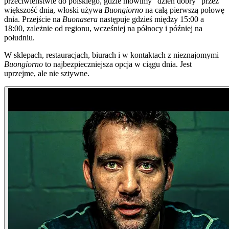
przeciwieństwie do polskiego, gdzie mówimy "dzień dobry" przez
większość dnia, włoski używa
Buongiorno
na całą pierwszą połowę
dnia. Przejście na
Buonasera
następuje gdzieś między 15:00 a
18:00, zależnie od regionu, wcześniej na północy i później na
południu.
W sklepach, restauracjach, biurach i w kontaktach z nieznajomymi
Buongiorno
to najbezpieczniejsza opcja w ciągu dnia. Jest
uprzejme, ale nie sztywne.