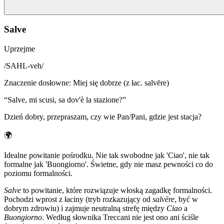
Salve
Uprzejme
/
SAHL-veh
/
Znaczenie dosłowne
:
Miej się dobrze (z łac. salvēre)
“
Salve, mi scusi, sa dov'è la stazione?
”
Dzień dobry, przepraszam, czy wie Pan/Pani, gdzie jest stacja?
🌍
Idealne powitanie pośrodku. Nie tak swobodne jak 'Ciao', nie tak
formalne jak 'Buongiorno'. Świetne, gdy nie masz pewności co do
poziomu formalności.
Salve
to powitanie, które rozwiązuje włoską zagadkę formalności.
Pochodzi wprost z łaciny (tryb rozkazujący od
salvēre
, być w
dobrym zdrowiu) i zajmuje neutralną strefę między
Ciao
a
Buongiorno
. Według słownika Treccani nie jest ono ani ściśle