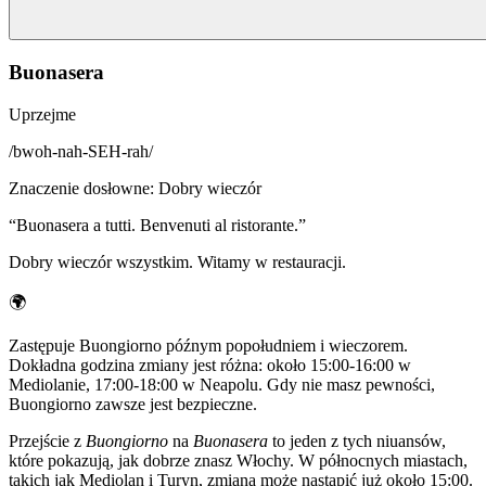
Buonasera
Uprzejme
/
bwoh-nah-SEH-rah
/
Znaczenie dosłowne
:
Dobry wieczór
“
Buonasera a tutti. Benvenuti al ristorante.
”
Dobry wieczór wszystkim. Witamy w restauracji.
🌍
Zastępuje Buongiorno późnym popołudniem i wieczorem.
Dokładna godzina zmiany jest różna: około 15:00-16:00 w
Mediolanie, 17:00-18:00 w Neapolu. Gdy nie masz pewności,
Buongiorno zawsze jest bezpieczne.
Przejście z
Buongiorno
na
Buonasera
to jeden z tych niuansów,
które pokazują, jak dobrze znasz Włochy. W północnych miastach,
takich jak Mediolan i Turyn, zmiana może nastąpić już około 15:00.