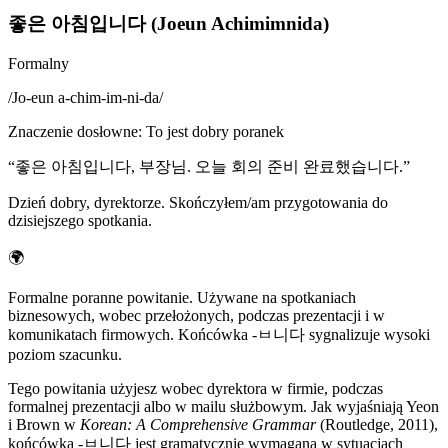
좋은 아침입니다 (Joeun Achimimnida)
Formalny
/
Jo-eun a-chim-im-ni-da
/
Znaczenie dosłowne
:
To jest dobry poranek
“
좋은 아침입니다, 부장님. 오늘 회의 준비 완료했습니다.
”
Dzień dobry, dyrektorze. Skończyłem/am przygotowania do
dzisiejszego spotkania.
🌍
Formalne poranne powitanie. Używane na spotkaniach
biznesowych, wobec przełożonych, podczas prezentacji i w
komunikatach firmowych. Końcówka -ㅂ니다 sygnalizuje wysoki
poziom szacunku.
Tego powitania użyjesz wobec dyrektora w firmie, podczas
formalnej prezentacji albo w mailu służbowym. Jak wyjaśniają Yeon
i Brown w
Korean: A Comprehensive Grammar
(Routledge, 2011),
końcówka -ㅂ니다 jest gramatycznie wymagana w sytuacjach