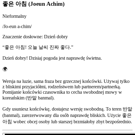
좋은 아침 (Joeun Achim)
Nieformalny
/
Jo-eun a-chim
/
Znaczenie dosłowne
:
Dzień dobry
“
좋은 아침! 오늘 날씨 진짜 좋다.
”
Dzień dobry! Dzisiaj pogoda jest naprawdę świetna.
🌍
Wersja na luzie, sama fraza bez grzecznej końcówki. Używaj tylko
z bliskimi przyjaciółmi, rodzeństwem lub partnerem/partnerką.
Pomijanie końcówki czasownika to cecha swobodnej mowy w
koreańskim (반말 banmal).
Gdy usuniesz końcówkę, dostajesz wersję swobodną. To teren 반말
(banmal), zarezerwowany dla osób naprawdę bliskich. Użycie 좋은
아침 wobec obcej osoby lub starszej brzmiałoby zbyt bezpośrednio.