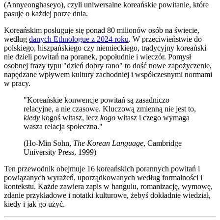
(Annyeonghaseyo), czyli uniwersalne koreańskie powitanie, które
pasuje o każdej porze dnia.
Koreańskim posługuje się ponad 80 milionów osób na świecie,
według
danych Ethnologue z 2024 roku
. W przeciwieństwie do
polskiego, hiszpańskiego czy niemieckiego, tradycyjny koreański
nie dzieli powitań na poranek, popołudnie i wieczór. Pomysł
osobnej frazy typu "dzień dobry rano" to dość nowe zapożyczenie,
napędzane wpływem kultury zachodniej i współczesnymi normami
w pracy.
"Koreańskie konwencje powitań są zasadniczo
relacyjne, a nie czasowe. Kluczową zmienną nie jest to,
kiedy
kogoś witasz, lecz
kogo
witasz i czego wymaga
wasza relacja społeczna."
(Ho-Min Sohn,
The Korean Language
, Cambridge
University Press, 1999)
Ten przewodnik obejmuje 16 koreańskich porannych powitań i
powiązanych wyrażeń, uporządkowanych według formalności i
kontekstu. Każde zawiera zapis w hangulu, romanizację, wymowę,
zdanie przykładowe i notatki kulturowe, żebyś dokładnie wiedział,
kiedy i jak go użyć.