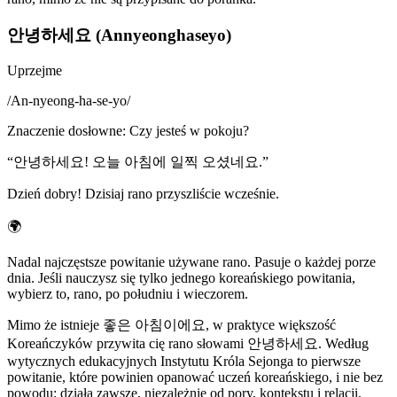
안녕하세요 (Annyeonghaseyo)
Uprzejme
/
An-nyeong-ha-se-yo
/
Znaczenie dosłowne
:
Czy jesteś w pokoju?
“
안녕하세요! 오늘 아침에 일찍 오셨네요.
”
Dzień dobry! Dzisiaj rano przyszliście wcześnie.
🌍
Nadal najczęstsze powitanie używane rano. Pasuje o każdej porze
dnia. Jeśli nauczysz się tylko jednego koreańskiego powitania,
wybierz to, rano, po południu i wieczorem.
Mimo że istnieje 좋은 아침이에요, w praktyce większość
Koreańczyków przywita cię rano słowami 안녕하세요. Według
wytycznych edukacyjnych Instytutu Króla Sejonga to pierwsze
powitanie, które powinien opanować uczeń koreańskiego, i nie bez
powodu: działa zawsze, niezależnie od pory, kontekstu i relacji.