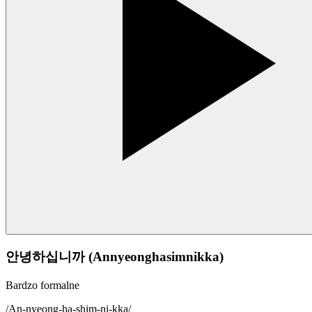
안녕하십니까 (Annyeonghasimnikka)
Bardzo formalne
/
An-nyeong-ha-shim-ni-kka
/