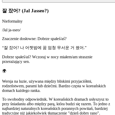
잘 잤어? (Jal Jasseo?)
Nieformalny
/
Jal ja-sseo
/
Znaczenie dosłowne
:
Dobrze spałeś/aś?
“
잘 잤어? 나 어젯밤에 꿈 엄청 무서운 거 꿨어.
”
Dobrze spałeś/aś? Wczoraj w nocy miałem/am strasznie
przerażający sen.
🌍
Wersja na luzie, używana między bliskimi przyjaciółmi,
rodzeństwem, parami lub dziećmi. Bardzo częsta w koreańskich
domach każdego ranka.
To swobodny odpowiednik. W koreańskich dramach usłyszysz to
przy śniadaniu albo między parą, która budzi się razem. To jedno z
najbardziej naturalnych koreańskich porannych powitań, bardziej
tradycyjne niż jakiekolwiek tłumaczenie "dzień dobry rano".