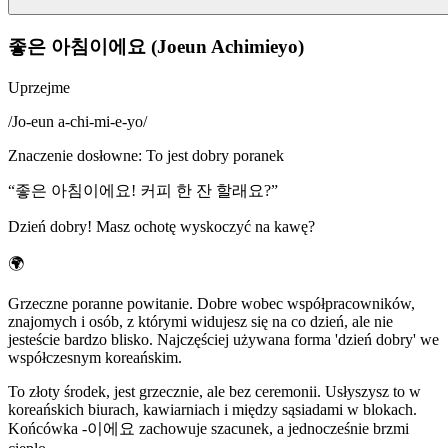
좋은 아침이에요 (Joeun Achimieyo)
Uprzejme
/
Jo-eun a-chi-mi-e-yo
/
Znaczenie dosłowne
:
To jest dobry poranek
“
좋은 아침이에요! 커피 한 잔 할래요?
”
Dzień dobry! Masz ochotę wyskoczyć na kawę?
🌍
Grzeczne poranne powitanie. Dobre wobec współpracowników,
znajomych i osób, z którymi widujesz się na co dzień, ale nie
jesteście bardzo blisko. Najczęściej używana forma 'dzień dobry' we
współczesnym koreańskim.
To złoty środek, jest grzecznie, ale bez ceremonii. Usłyszysz to w
koreańskich biurach, kawiarniach i między sąsiadami w blokach.
Końcówka -이에요 zachowuje szacunek, a jednocześnie brzmi