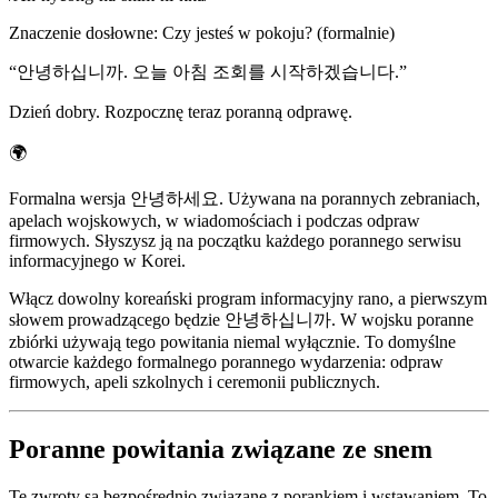
Znaczenie dosłowne
:
Czy jesteś w pokoju? (formalnie)
“
안녕하십니까. 오늘 아침 조회를 시작하겠습니다.
”
Dzień dobry. Rozpocznę teraz poranną odprawę.
🌍
Formalna wersja 안녕하세요. Używana na porannych zebraniach,
apelach wojskowych, w wiadomościach i podczas odpraw
firmowych. Słyszysz ją na początku każdego porannego serwisu
informacyjnego w Korei.
Włącz dowolny koreański program informacyjny rano, a pierwszym
słowem prowadzącego będzie 안녕하십니까. W wojsku poranne
zbiórki używają tego powitania niemal wyłącznie. To domyślne
otwarcie każdego formalnego porannego wydarzenia: odpraw
firmowych, apeli szkolnych i ceremonii publicznych.
Poranne powitania związane ze snem
Te zwroty są bezpośrednio związane z porankiem i wstawaniem. To