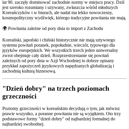
lat 90. zaczęły dominować zachodnie normy w miejscu pracy. Dziś
jest szeroko rozumiany i używany, zwłaszcza wśród młodszych
Koreańczyków i w biurach, ale nadal ma lekko nowoczesny,
kosmopolityczny wydźwięk, którego tradycyjne powitania nie mają.
🌍
Powitania zależne od pory dnia to import z Zachodu
Koreański, japoński i chiński historycznie nie mają sztywnego
systemu powitań poranek, popołudnie, wieczór, typowego dla
języków europejskich. We wszystkich trzech jeden uniwersalny
zwrot obejmuje cały dzień. Rozprzestrzenianie się powitań
zależnych od pory dnia w Azji Wschodniej to dobrze opisany
przykład zapożyczeń językowych napędzanych globalizacją i
zachodnią kulturą biznesową.
"Dzień dobry" na trzech poziomach
grzeczności
Poziomy grzeczności w koreańskim decydują o tym, jak mówisz
prawie wszystko, a poranne powitania nie są wyjątkiem. Oto trzy
podstawowe formy "dzień dobry" od najbardziej formalnej do
najbardziej swobodnej.