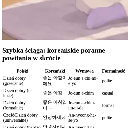
Szybka ściąga: koreańskie poranne
powitania w skrócie
Polski
Koreański
Wymowa
Formalność
좋은 아침이
Dzień dobry
Jo-eun a-chi-mi-
polite
(grzecznie)
e-yo
에요
Dzień dobry (na
좋은 아침
Jo-eun a-chim
casual
luzie)
좋은 아침입
Dzień dobry
Jo-eun a-chim-
formal
(formalnie)
im-ni-da
니다
Cześć/Dzień dobry
An-nyeong-ha-
안녕하세요
polite
(uniwersalne)
se-yo
안녕하십니
Dzień dobry (bardzo
An-nyeong-ha-