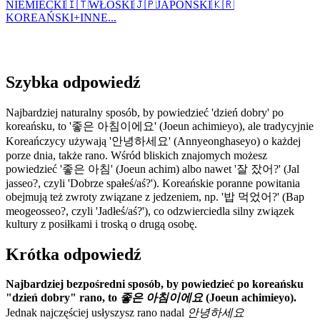
NIEMIECKI
🇮🇹
WŁOSKI
🇯🇵
JAPOŃSKI
🇰🇷
KOREAŃSKI
+
INNE...
Szybka odpowiedź
Najbardziej naturalny sposób, by powiedzieć 'dzień dobry' po
koreańsku, to '좋은 아침이에요' (Joeun achimieyo), ale tradycyjnie
Koreańczycy używają '안녕하세요' (Annyeonghaseyo) o każdej
porze dnia, także rano. Wśród bliskich znajomych możesz
powiedzieć '좋은 아침' (Joeun achim) albo nawet '잘 잤어?' (Jal
jasseo?, czyli 'Dobrze spałeś/aś?'). Koreańskie poranne powitania
obejmują też zwroty związane z jedzeniem, np. '밥 먹었어?' (Bap
meogeosseo?, czyli 'Jadłeś/aś?'), co odzwierciedla silny związek
kultury z posiłkami i troską o drugą osobę.
Krótka odpowiedź
Najbardziej bezpośredni sposób, by powiedzieć po koreańsku
"dzień dobry" rano, to
좋은 아침이에요
(Joeun achimieyo).
Jednak najczęściej usłyszysz rano nadal
안녕하세요