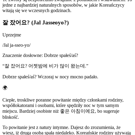
jedne z najbardziej naturalnych sposobów, w jakie Koreańczycy
witają się we wczesnych godzinach.
잘 잤어요? (Jal Jasseoyo?)
Uprzejme
/
Jal ja-sseo-yo
/
Znaczenie dosłowne
:
Dobrze spałeś/aś?
“
잘 잤어요? 어젯밤에 비가 많이 왔는데.
”
Dobrze spałeś/aś? Wczoraj w nocy mocno padało.
🌍
Ciepłe, troskliwe poranne powitanie między członkami rodziny,
współlokatorami i osobami, które spędziły noc w tym samym
miejscu. Bardziej osobiste niż 좋은 아침이에요, bo sugeruje
bliskość.
To powitanie jest z natury intymne. Dajesz do zrozumienia, że
wiesz, iż druga osoba spała niedaleko. Koreańskie rodziny używają