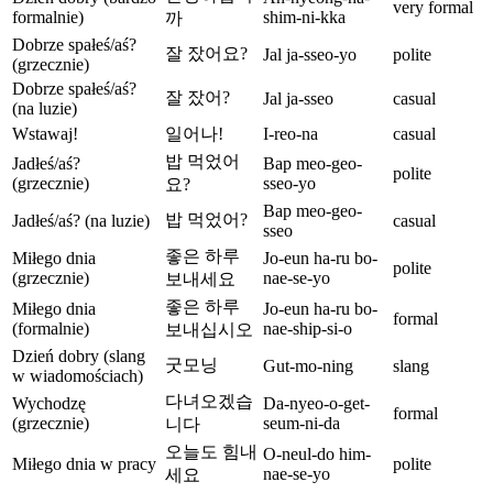
very formal
formalnie)
shim-ni-kka
까
Dobrze spałeś/aś?
잘 잤어요?
Jal ja-sseo-yo
polite
(grzecznie)
Dobrze spałeś/aś?
잘 잤어?
Jal ja-sseo
casual
(na luzie)
Wstawaj!
일어나!
I-reo-na
casual
밥 먹었어
Jadłeś/aś?
Bap meo-geo-
polite
(grzecznie)
sseo-yo
요?
Bap meo-geo-
밥 먹었어?
Jadłeś/aś? (na luzie)
casual
sseo
좋은 하루
Miłego dnia
Jo-eun ha-ru bo-
polite
(grzecznie)
nae-se-yo
보내세요
좋은 하루
Miłego dnia
Jo-eun ha-ru bo-
formal
(formalnie)
nae-ship-si-o
보내십시오
Dzień dobry (slang
굿모닝
Gut-mo-ning
slang
w wiadomościach)
다녀오겠습
Wychodzę
Da-nyeo-o-get-
formal
(grzecznie)
seum-ni-da
니다
오늘도 힘내
O-neul-do him-
Miłego dnia w pracy
polite
nae-se-yo
세요