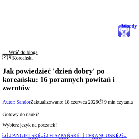
Wordy
← Wróć do bloga
🇰🇷
Koreański
Jak powiedzieć 'dzień dobry' po
koreańsku: 16 porannych powitań i
zwrotów
Autor: Sandor
Zaktualizowano: 18 czerwca 2026
⏱
9 min czytania
Gotowy do nauki?
Wybierz jezyk na poczatek!
🇬🇧
ANGIELSKI
🇪🇸
HISZPAŃSKI
🇫🇷
FRANCUSKI
🇩🇪