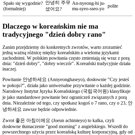
안녕히 주무
Spało się wygodnie?
An-nyeong-hi ju-
polite
(formalniej)
mu-syeo-sseo-yo
셨어요?
Dlaczego w koreańskim nie ma
tradycyjnego "dzień dobry rano"
Zanim przejdziemy do konkretnych zwrotów, warto zrozumieć
jedną ważną różnicę między koreańskim a wieloma językami
zachodnimi. W polskim powitania często zmieniają się wraz z porą
dnia: "dzień dobry", "dobry wieczór". Koreański tradycyjnie działa
inaczej.
Powitanie 안녕하세요 (Annyeonghaseyo), dosłownie "Czy jesteś
w pokoju?", działa jako uniwersalne przywitanie o każdej godzinie.
Narodowy Instytut Języka Koreańskiego (국립국어원) klasyfikuje
je jako standardowe powitanie bez ograniczeń związanych z porą
dnia. Niezależnie od tego, czy spotkasz kogoś o 7 rano, czy o 23, 안
녕하세요 zawsze będzie odpowiednie.
Zwrot 좋은 아침이에요 (Joeun achimieyo) to kalka, czyli
dosłowne tłumaczenie "good morning" z angielskiego. Wszedł do
powszechnego użycia przez koreańską kulturę korporacyjną, gdy od