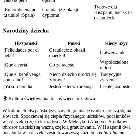
valió la pena
opłacił
Typowe dla
¡Enhorabuena por
Gratulacje z okazji
Hiszpanii, nacisk na
tu título! (Spain)
dyplomu!
osiągnięcie
Narodziny dziecka
Hiszpański
Polski
Kiedy użyć
¡Felicidades por el
Gratulacje z okazji
Uniwersalnie
bebé!
dziecka!
Współdzielona
¡Qué alegría!
Co za radość!
radość
¡Que el bebé venga
Niech dziecko urodzi się
Tradycyjne
con salud!
zdrowe!
życzenie
¡Ya son familia!
Jesteście teraz rodziną!
Ciepłe, osobiste
🌍
Kultura świętowania: to coś więcej niż słowa
W kulturach hiszpańskojęzycznych gratulacje rzadko kończą się na
słowach. Spodziewaj się ciepła fizycznego: uścisków, pocałunków
w policzek i często łez radości. W Meksyku i Ameryce Środkowej
abrazos
(uściski) są ważną częścią gratulowania. W Hiszpanii dwa
pocałunki w policzek często towarzyszą każdemu
enhorabuena
.