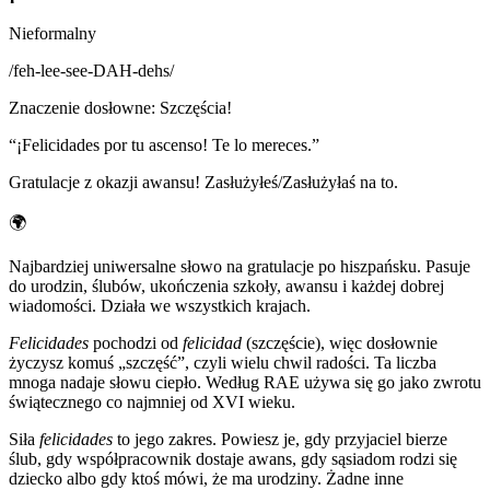
Nieformalny
/
feh-lee-see-DAH-dehs
/
Znaczenie dosłowne
:
Szczęścia!
“
¡Felicidades por tu ascenso! Te lo mereces.
”
Gratulacje z okazji awansu! Zasłużyłeś/Zasłużyłaś na to.
🌍
Najbardziej uniwersalne słowo na gratulacje po hiszpańsku. Pasuje
do urodzin, ślubów, ukończenia szkoły, awansu i każdej dobrej
wiadomości. Działa we wszystkich krajach.
Felicidades
pochodzi od
felicidad
(szczęście), więc dosłownie
życzysz komuś „szczęść”, czyli wielu chwil radości. Ta liczba
mnoga nadaje słowu ciepło. Według RAE używa się go jako zwrotu
świątecznego co najmniej od XVI wieku.
Siła
felicidades
to jego zakres. Powiesz je, gdy przyjaciel bierze
ślub, gdy współpracownik dostaje awans, gdy sąsiadom rodzi się
dziecko albo gdy ktoś mówi, że ma urodziny. Żadne inne