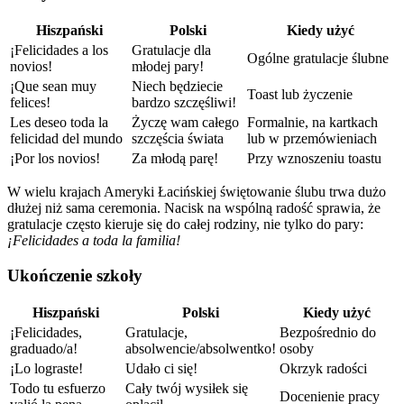
Hiszpański
Polski
Kiedy użyć
¡Felicidades a los
Gratulacje dla
Ogólne gratulacje ślubne
novios!
młodej pary!
¡Que sean muy
Niech będziecie
Toast lub życzenie
felices!
bardzo szczęśliwi!
Les deseo toda la
Życzę wam całego
Formalnie, na kartkach
felicidad del mundo
szczęścia świata
lub w przemówieniach
¡Por los novios!
Za młodą parę!
Przy wznoszeniu toastu
W wielu krajach Ameryki Łacińskiej świętowanie ślubu trwa dużo
dłużej niż sama ceremonia. Nacisk na wspólną radość sprawia, że
gratulacje często kieruje się do całej rodziny, nie tylko do pary:
¡Felicidades a toda la familia!
Ukończenie szkoły
Hiszpański
Polski
Kiedy użyć
¡Felicidades,
Gratulacje,
Bezpośrednio do
graduado/a!
absolwencie/absolwentko!
osoby
¡Lo lograste!
Udało ci się!
Okrzyk radości
Todo tu esfuerzo
Cały twój wysiłek się
Docenienie pracy