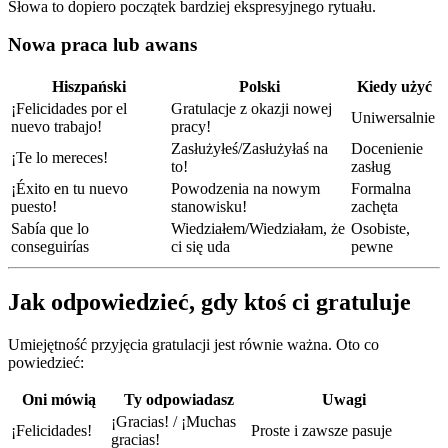
Słowa to dopiero początek bardziej ekspresyjnego rytuału.
Nowa praca lub awans
Hiszpański
Polski
Kiedy użyć
¡Felicidades por el
Gratulacje z okazji nowej
Uniwersalnie
nuevo trabajo!
pracy!
Zasłużyłeś/Zasłużyłaś na
Docenienie
¡Te lo mereces!
to!
zasług
¡Éxito en tu nuevo
Powodzenia na nowym
Formalna
puesto!
stanowisku!
zachęta
Sabía que lo
Wiedziałem/Wiedziałam, że
Osobiste,
conseguirías
ci się uda
pewne
Jak odpowiedzieć, gdy ktoś ci gratuluje
Umiejętność przyjęcia gratulacji jest równie ważna. Oto co
powiedzieć:
Oni mówią
Ty odpowiadasz
Uwagi
¡Gracias! / ¡Muchas
¡Felicidades!
Proste i zawsze pasuje
gracias!