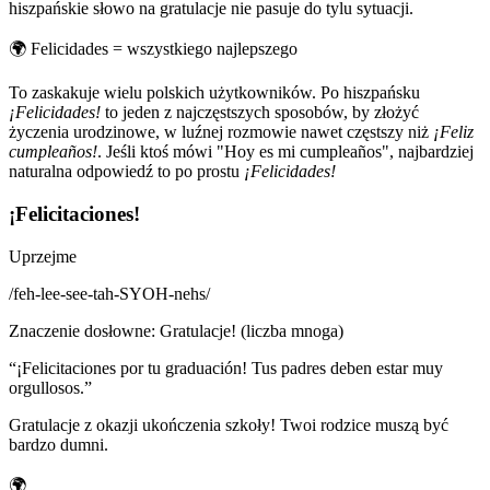
hiszpańskie słowo na gratulacje nie pasuje do tylu sytuacji.
🌍
Felicidades = wszystkiego najlepszego
To zaskakuje wielu polskich użytkowników. Po hiszpańsku
¡Felicidades!
to jeden z najczęstszych sposobów, by złożyć
życzenia urodzinowe, w luźnej rozmowie nawet częstszy niż
¡Feliz
cumpleaños!
. Jeśli ktoś mówi "Hoy es mi cumpleaños", najbardziej
naturalna odpowiedź to po prostu
¡Felicidades!
¡Felicitaciones!
Uprzejme
/
feh-lee-see-tah-SYOH-nehs
/
Znaczenie dosłowne
:
Gratulacje! (liczba mnoga)
“
¡Felicitaciones por tu graduación! Tus padres deben estar muy
orgullosos.
”
Gratulacje z okazji ukończenia szkoły! Twoi rodzice muszą być
bardzo dumni.
🌍