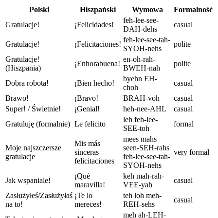
Polski
Hiszpański
Wymowa
Formalność
feh-lee-see-
Gratulacje!
¡Felicidades!
casual
DAH-dehs
feh-lee-see-tah-
Gratulacje!
¡Felicitaciones!
polite
SYOH-nehs
Gratulacje!
en-oh-rah-
¡Enhorabuena!
polite
(Hiszpania)
BWEH-nah
byehn EH-
Dobra robota!
¡Bien hecho!
casual
choh
Brawo!
¡Bravo!
BRAH-voh
casual
Super! / Świetnie!
¡Genial!
heh-nee-AHL
casual
leh feh-lee-
Gratuluję (formalnie)
Le felicito
formal
SEE-toh
mees mahs
Mis más
Moje najszczersze
seen-SEH-rahs
sinceras
very formal
gratulacje
feh-lee-see-tah-
felicitaciones
SYOH-nehs
¡Qué
keh mah-rah-
Jak wspaniale!
casual
maravilla!
VEE-yah
Zasłużyłeś/Zasłużyłaś
¡Te lo
teh loh meh-
casual
na to!
mereces!
REH-sehs
meh ah-LEH-