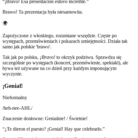
“
¡Bravo! Esa presentación estuvo increíble.
”
Brawo! Ta prezentacja była niesamowita.
🌍
Zapożyczone z włoskiego, rozumiane wszędzie. Częste po
występach, przemówieniach i pokazach umiejętności. Działa tak
samo jak polskie 'brawo'.
Tak jak po polsku,
¡Bravo!
to okrzyk podziwu. Sprawdza się
szczególnie po występach (koncert, przemówienie, spektakl), ale
bywa też używane na co dzień przy każdym imponującym
wyczynie.
¡Genial!
Nieformalny
/
heh-nee-AHL
/
Znaczenie dosłowne
:
Genialnie! / Świetnie!
“
¿Te dieron el puesto? ¡Genial! Hay que celebrarlo.
”