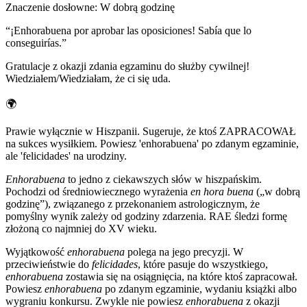
Znaczenie dosłowne
:
W dobrą godzinę
“
¡Enhorabuena por aprobar las oposiciones! Sabía que lo
conseguirías.
”
Gratulacje z okazji zdania egzaminu do służby cywilnej!
Wiedziałem/Wiedziałam, że ci się uda.
🌍
Prawie wyłącznie w Hiszpanii. Sugeruje, że ktoś ZAPRACOWAŁ
na sukces wysiłkiem. Powiesz 'enhorabuena' po zdanym egzaminie,
ale 'felicidades' na urodziny.
Enhorabuena
to jedno z ciekawszych słów w hiszpańskim.
Pochodzi od średniowiecznego wyrażenia
en hora buena
(„w dobrą
godzinę”), związanego z przekonaniem astrologicznym, że
pomyślny wynik zależy od godziny zdarzenia. RAE śledzi formę
złożoną co najmniej do XV wieku.
Wyjątkowość
enhorabuena
polega na jego precyzji. W
przeciwieństwie do
felicidades
, które pasuje do wszystkiego,
enhorabuena
zostawia się na osiągnięcia, na które ktoś zapracował.
Powiesz
enhorabuena
po zdanym egzaminie, wydaniu książki albo
wygraniu konkursu. Zwykle nie powiesz
enhorabuena
z okazji