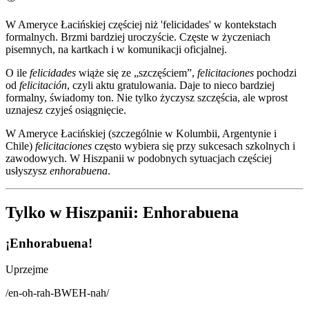
W Ameryce Łacińskiej częściej niż 'felicidades' w kontekstach
formalnych. Brzmi bardziej uroczyście. Częste w życzeniach
pisemnych, na kartkach i w komunikacji oficjalnej.
O ile
felicidades
wiąże się ze „szczęściem”,
felicitaciones
pochodzi
od
felicitación
, czyli aktu gratulowania. Daje to nieco bardziej
formalny, świadomy ton. Nie tylko życzysz szczęścia, ale wprost
uznajesz czyjeś osiągnięcie.
W Ameryce Łacińskiej (szczególnie w Kolumbii, Argentynie i
Chile)
felicitaciones
często wybiera się przy sukcesach szkolnych i
zawodowych. W Hiszpanii w podobnych sytuacjach częściej
usłyszysz
enhorabuena
.
Tylko w Hiszpanii: Enhorabuena
¡Enhorabuena!
Uprzejme
/
en-oh-rah-BWEH-nah
/