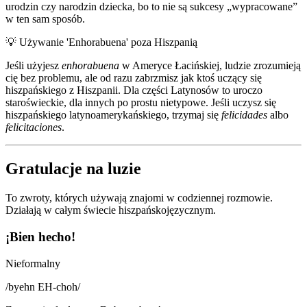
urodzin czy narodzin dziecka, bo to nie są sukcesy „wypracowane”
w ten sam sposób.
💡
Używanie 'Enhorabuena' poza Hiszpanią
Jeśli użyjesz
enhorabuena
w Ameryce Łacińskiej, ludzie zrozumieją
cię bez problemu, ale od razu zabrzmisz jak ktoś uczący się
hiszpańskiego z Hiszpanii. Dla części Latynosów to uroczo
staroświeckie, dla innych po prostu nietypowe. Jeśli uczysz się
hiszpańskiego latynoamerykańskiego, trzymaj się
felicidades
albo
felicitaciones
.
Gratulacje na luzie
To zwroty, których używają znajomi w codziennej rozmowie.
Działają w całym świecie hiszpańskojęzycznym.
¡Bien hecho!
Nieformalny
/
byehn EH-choh
/