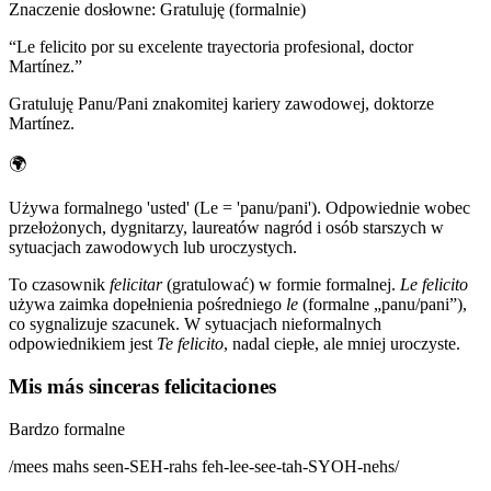
Znaczenie dosłowne
:
Gratuluję (formalnie)
“
Le felicito por su excelente trayectoria profesional, doctor
Martínez.
”
Gratuluję Panu/Pani znakomitej kariery zawodowej, doktorze
Martínez.
🌍
Używa formalnego 'usted' (Le = 'panu/pani'). Odpowiednie wobec
przełożonych, dygnitarzy, laureatów nagród i osób starszych w
sytuacjach zawodowych lub uroczystych.
To czasownik
felicitar
(gratulować) w formie formalnej.
Le felicito
używa zaimka dopełnienia pośredniego
le
(formalne „panu/pani”),
co sygnalizuje szacunek. W sytuacjach nieformalnych
odpowiednikiem jest
Te felicito
, nadal ciepłe, ale mniej uroczyste.
Mis más sinceras felicitaciones
Bardzo formalne
/
mees mahs seen-SEH-rahs feh-lee-see-tah-SYOH-nehs
/