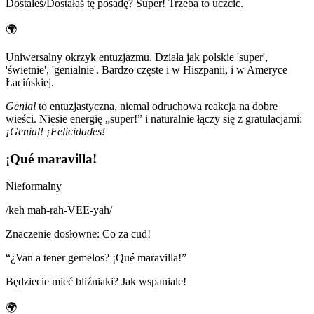
Dostałeś/Dostałaś tę posadę? Super! Trzeba to uczcić.
🌍
Uniwersalny okrzyk entuzjazmu. Działa jak polskie 'super',
'świetnie', 'genialnie'. Bardzo częste i w Hiszpanii, i w Ameryce
Łacińskiej.
Genial
to entuzjastyczna, niemal odruchowa reakcja na dobre
wieści. Niesie energię „super!” i naturalnie łączy się z gratulacjami:
¡Genial! ¡Felicidades!
¡Qué maravilla!
Nieformalny
/
keh mah-rah-VEE-yah
/
Znaczenie dosłowne
:
Co za cud!
“
¿Van a tener gemelos? ¡Qué maravilla!
”
Będziecie mieć bliźniaki? Jak wspaniale!
🌍