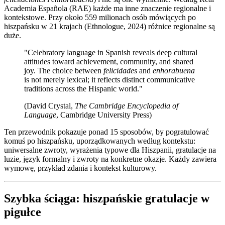
Academia Española (RAE) każde ma inne znaczenie regionalne i
kontekstowe. Przy około 559 milionach osób mówiących po
hiszpańsku w 21 krajach (Ethnologue, 2024) różnice regionalne są
duże.
"Celebratory language in Spanish reveals deep cultural
attitudes toward achievement, community, and shared
joy. The choice between
felicidades
and
enhorabuena
is not merely lexical; it reflects distinct communicative
traditions across the Hispanic world."
(David Crystal,
The Cambridge Encyclopedia of
Language
, Cambridge University Press)
Ten przewodnik pokazuje ponad 15 sposobów, by pogratulować
komuś po hiszpańsku, uporządkowanych według kontekstu:
uniwersalne zwroty, wyrażenia typowe dla Hiszpanii, gratulacje na
luzie, język formalny i zwroty na konkretne okazje. Każdy zawiera
wymowę, przykład zdania i kontekst kulturowy.
Szybka ściąga: hiszpańskie gratulacje w
pigułce