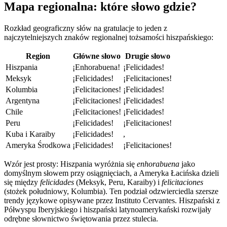
Mapa regionalna: które słowo gdzie?
Rozkład geograficzny słów na gratulacje to jeden z
najczytelniejszych znaków regionalnej tożsamości hiszpańskiego:
Region
Główne słowo
Drugie słowo
Hiszpania
¡Enhorabuena!
¡Felicidades!
Meksyk
¡Felicidades!
¡Felicitaciones!
Kolumbia
¡Felicitaciones!
¡Felicidades!
Argentyna
¡Felicitaciones!
¡Felicidades!
Chile
¡Felicitaciones!
¡Felicidades!
Peru
¡Felicidades!
¡Felicitaciones!
Kuba i Karaiby
¡Felicidades!
,
Ameryka Środkowa
¡Felicidades!
¡Felicitaciones!
Wzór jest prosty: Hiszpania wyróżnia się
enhorabuena
jako
domyślnym słowem przy osiągnięciach, a Ameryka Łacińska dzieli
się między
felicidades
(Meksyk, Peru, Karaiby) i
felicitaciones
(stożek południowy, Kolumbia). Ten podział odzwierciedla szersze
trendy językowe opisywane przez Instituto Cervantes. Hiszpański z
Półwyspu Iberyjskiego i hiszpański latynoamerykański rozwijały
odrębne słownictwo świętowania przez stulecia.