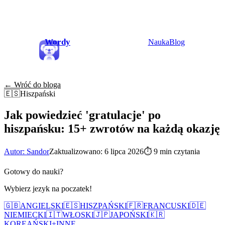
Wordy
Nauka
Blog
← Wróć do bloga
🇪🇸
Hiszpański
Jak powiedzieć 'gratulacje' po
hiszpańsku: 15+ zwrotów na każdą okazję
Autor: Sandor
Zaktualizowano: 6 lipca 2026
⏱
9 min czytania
Gotowy do nauki?
Wybierz jezyk na poczatek!
🇬🇧
ANGIELSKI
🇪🇸
HISZPAŃSKI
🇫🇷
FRANCUSKI
🇩🇪
NIEMIECKI
🇮🇹
WŁOSKI
🇯🇵
JAPOŃSKI
🇰🇷
KOREAŃSKI
+
INNE...