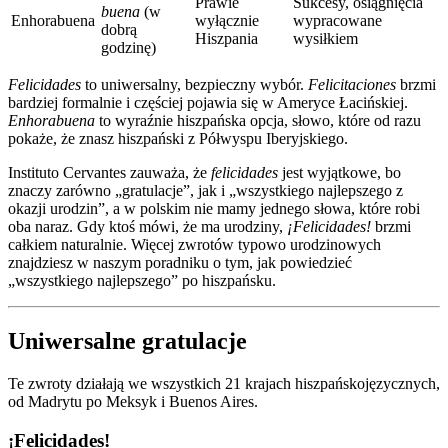
Prawie
Sukcesy, osiągnięcia
buena
(w
Enhorabuena
wyłącznie
wypracowane
dobrą
Hiszpania
wysiłkiem
godzinę)
Felicidades
to uniwersalny, bezpieczny wybór.
Felicitaciones
brzmi
bardziej formalnie i częściej pojawia się w Ameryce Łacińskiej.
Enhorabuena
to wyraźnie hiszpańska opcja, słowo, które od razu
pokaże, że znasz hiszpański z Półwyspu Iberyjskiego.
Instituto Cervantes zauważa, że
felicidades
jest wyjątkowe, bo
znaczy zarówno „gratulacje”, jak i „wszystkiego najlepszego z
okazji urodzin”, a w polskim nie mamy jednego słowa, które robi
oba naraz. Gdy ktoś mówi, że ma urodziny,
¡Felicidades!
brzmi
całkiem naturalnie. Więcej zwrotów typowo urodzinowych
znajdziesz w naszym poradniku o tym, jak powiedzieć
„wszystkiego najlepszego” po hiszpańsku.
Uniwersalne gratulacje
Te zwroty działają we wszystkich 21 krajach hiszpańskojęzycznych,
od Madrytu po Meksyk i Buenos Aires.
¡Felicidades!