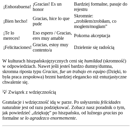
¡Gracias! Es un
Bardziej formalne, pasuje do
¡Enhorabuena!
honor
rejestru
Skromnie:
Gracias, hice lo que
¡Bien hecho!
„zrobiłem/zrobiłam, co
pude
mogłem/mogłam”
¡Te lo
Eso espero / Gracias,
Pokorna akceptacja
mereces!
eres muy amable
Gracias, estoy muy
¡Felicitaciones!
Dzielenie się radością
contento/a
W kulturach hiszpańskojęzycznych ceni się
humildad
(skromność)
w odpowiedziach. Nawet jeśli jesteś bardzo dumny/dumna,
skromna riposta typu
Gracias, fue un trabajo en equipo
(Dzięki, to
była praca zespołowa) brzmi bardziej elegancko niż entuzjastyczne
chwalenie się.
💡
Związek z wdzięcznością
Gratulacje i wdzięczność idą w parze. Po usłyszeniu
felicidades
naturalnie jest od razu podziękować. Zobacz nasz poradnik o tym,
jak powiedzieć „dziękuję” po hiszpańsku, od luźnego
gracias
po
formalne
se lo agradezco enormemente
.