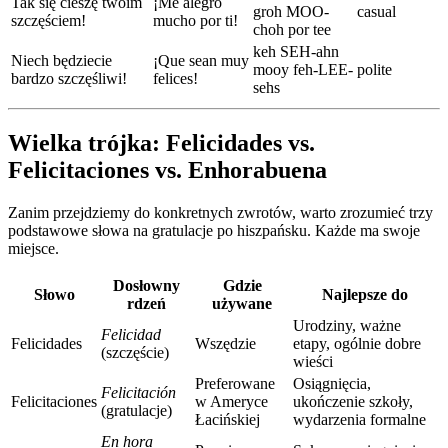
Tak się cieszę twoim
¡Me alegro
groh MOO-
casual
szczęściem!
mucho por ti!
choh por tee
keh SEH-ahn
Niech będziecie
¡Que sean muy
mooy feh-LEE-
polite
bardzo szczęśliwi!
felices!
sehs
Wielka trójka: Felicidades vs.
Felicitaciones vs. Enhorabuena
Zanim przejdziemy do konkretnych zwrotów, warto zrozumieć trzy
podstawowe słowa na gratulacje po hiszpańsku. Każde ma swoje
miejsce.
Dosłowny
Gdzie
Słowo
Najlepsze do
rdzeń
używane
Urodziny, ważne
Felicidad
Felicidades
Wszędzie
etapy, ogólnie dobre
(szczęście)
wieści
Preferowane
Osiągnięcia,
Felicitación
Felicitaciones
w Ameryce
ukończenie szkoły,
(gratulacje)
Łacińskiej
wydarzenia formalne
En hora