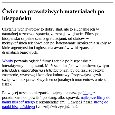
Ćwicz na prawdziwych materiałach po
hiszpańsku
Czytanie tych zwrotów to dobry start, ale to słuchanie ich w
naturalnej rozmowie sprawia, że zostają w głowie. Filmy po
hiszpańsku są pełne scen z gratulacjami, od ślubów w
meksykańskich telenowelach po świętowanie ukończenia szkoły w
kinie argentyńskim i ogłoszenia awansów w hiszpańskich
dramatach biurowych.
Wordy
pozwala oglądać filmy i seriale po hiszpańsku z
interaktywnymi napisami. Możesz kliknąć dowolne słowo (w tym
felicidades
,
enhorabuena
i
felicitaciones
), by od razu zobaczyć
znaczenie, wymowę i kontekst kulturowy. Przyswajasz język
świętowania z prawdziwych emocjonalnych momentów, a nie z
fiszek.
Po więcej treści po hiszpańsku zajrzyj na naszego
bloga
z
poradnikami od powitań po slang, albo sprawdź
najlepsze filmy do
nauki hiszpańskiego
z rekomendacjami. Odwiedź naszą
stronę do
nauki hiszpańskiego
i zacznij ćwiczyć już dziś.