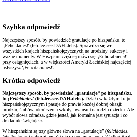
Szybka odpowiedź
Najczęstszy sposób, by powiedzieć gratulacje po hiszpańsku, to
'¡Felicidades!' (feh-lee-see-DAH-dehs). Sprawdza się we
wszystkich krajach hiszpańskojęzycznych na urodziny, sukcesy i
ważne momenty. W Hiszpanii częściej mówi się '¡Enhorabuena!'
przy osiągnięciach, a w większości Ameryki Łacińskiej najczęściej
usłyszysz '¡Felicitaciones!'.
Krótka odpowiedź
Najczęstszy sposób, by powiedzieć „gratulacje” po hiszpańsku,
to
¡Felicidades!
(feh-lee-see-DAH-dehs).
Działa w każdym kraju
hiszpańskojęzycznym i pasuje do prawie każdej dobrej okazji:
urodzin, ślubów, ukończenia szkoły, awansu i narodzin dziecka. Ale
wybór słowa zdradza, gdzie jesteś, jak formalna jest sytuacja i co
dokładnie świętujesz.
W hiszpańskim są trzy główne słowa na „gratulacje” (
felicidades
,
felicitaciones
i
enhorabuena
) i nie są one wymienne. Według Real