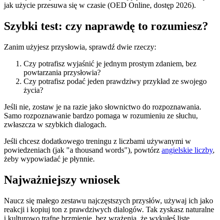
jak użycie przesuwa się w czasie (OED Online, dostęp 2026).
Szybki test: czy naprawdę to rozumiesz?
Zanim użyjesz przysłowia, sprawdź dwie rzeczy:
Czy potrafisz wyjaśnić je jednym prostym zdaniem, bez
powtarzania przysłowia?
Czy potrafisz podać jeden prawdziwy przykład ze swojego
życia?
Jeśli nie, zostaw je na razie jako słownictwo do rozpoznawania.
Samo rozpoznawanie bardzo pomaga w rozumieniu ze słuchu,
zwłaszcza w szybkich dialogach.
Jeśli chcesz dodatkowego treningu z liczbami używanymi w
powiedzeniach (jak "a thousand words"), powtórz
angielskie liczby
,
żeby wypowiadać je płynnie.
Najważniejszy wniosek
Naucz się małego zestawu najczęstszych przysłów, używaj ich jako
reakcji i kopiuj ton z prawdziwych dialogów. Tak zyskasz naturalne
i kulturowo trafne brzmienie, bez wrażenia, że wykułeś listę.