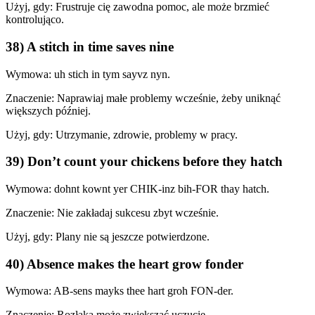
Użyj, gdy: Frustruje cię zawodna pomoc, ale może brzmieć
kontrolująco.
38) A stitch in time saves nine
Wymowa: uh stich in tym sayvz nyn.
Znaczenie: Naprawiaj małe problemy wcześnie, żeby uniknąć
większych później.
Użyj, gdy: Utrzymanie, zdrowie, problemy w pracy.
39) Don’t count your chickens before they hatch
Wymowa: dohnt kownt yer CHIK-inz bih-FOR thay hatch.
Znaczenie: Nie zakładaj sukcesu zbyt wcześnie.
Użyj, gdy: Plany nie są jeszcze potwierdzone.
40) Absence makes the heart grow fonder
Wymowa: AB-sens mayks thee hart groh FON-der.
Znaczenie: Rozłąka może zwiększać uczucie.