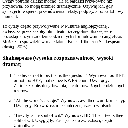
Cytaty potrafią działać mocno, ale są bardziej ryzykowne niż
przysłowia, bo mogą brzmieć dramatycznie. Używaj ich, gdy
sytuacja to wspiera: przemówienia, teksty, podpisy, albo żartobliwy
moment.
To cytaty często przywoływane w kulturze anglojęzycznej,
zwłaszcza przez szkołę, film i teatr. Szczególnie Shakespeare
pozostaje dużym źródłem codziennych sformułowań po angielsku.
Możesz to sprawdzić w materiałach British Library o Shakespeare
(dostęp 2026).
Shakespeare (wysoka rozpoznawalność, wysoki
dramat)
"To be, or not to be: that is the question." Wymowa: too BEE,
or not too BEE, that iz thee KWES-chun. Użyj, gdy:
Żartujesz z niezdecydowania, nie do poważnych codziennych
rozmów.
"All the world’s a stage." Wymowa: awl thee wurldz uh stayj.
Użyj, gdy: Rozważasz role społeczne, często w piśmie.
"Brevity is the soul of wit." Wymowa: BREH-vih-tee iz thee
sohl of wit. Użyj, gdy: Zachęcasz do zwięzłości, często
żartobliwie.