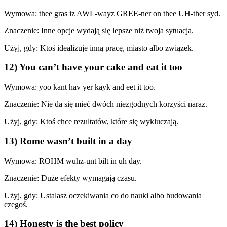
Wymowa: thee gras iz AWL-wayz GREE-ner on thee UH-ther syd.
Znaczenie: Inne opcje wydają się lepsze niż twoja sytuacja.
Użyj, gdy: Ktoś idealizuje inną pracę, miasto albo związek.
12) You can’t have your cake and eat it too
Wymowa: yoo kant hav yer kayk and eet it too.
Znaczenie: Nie da się mieć dwóch niezgodnych korzyści naraz.
Użyj, gdy: Ktoś chce rezultatów, które się wykluczają.
13) Rome wasn’t built in a day
Wymowa: ROHM wuhz-unt bilt in uh day.
Znaczenie: Duże efekty wymagają czasu.
Użyj, gdy: Ustalasz oczekiwania co do nauki albo budowania
czegoś.
14) Honesty is the best policy