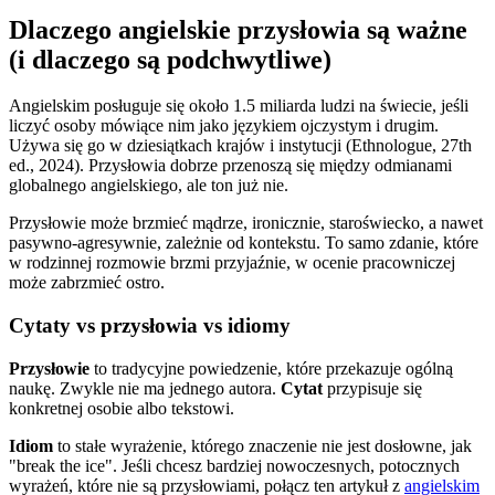
Dlaczego angielskie przysłowia są ważne
(i dlaczego są podchwytliwe)
Angielskim posługuje się około 1.5 miliarda ludzi na świecie, jeśli
liczyć osoby mówiące nim jako językiem ojczystym i drugim.
Używa się go w dziesiątkach krajów i instytucji (Ethnologue, 27th
ed., 2024). Przysłowia dobrze przenoszą się między odmianami
globalnego angielskiego, ale ton już nie.
Przysłowie może brzmieć mądrze, ironicznie, staroświecko, a nawet
pasywno-agresywnie, zależnie od kontekstu. To samo zdanie, które
w rodzinnej rozmowie brzmi przyjaźnie, w ocenie pracowniczej
może zabrzmieć ostro.
Cytaty vs przysłowia vs idiomy
Przysłowie
to tradycyjne powiedzenie, które przekazuje ogólną
naukę. Zwykle nie ma jednego autora.
Cytat
przypisuje się
konkretnej osobie albo tekstowi.
Idiom
to stałe wyrażenie, którego znaczenie nie jest dosłowne, jak
"break the ice". Jeśli chcesz bardziej nowoczesnych, potocznych
wyrażeń, które nie są przysłowiami, połącz ten artykuł z
angielskim