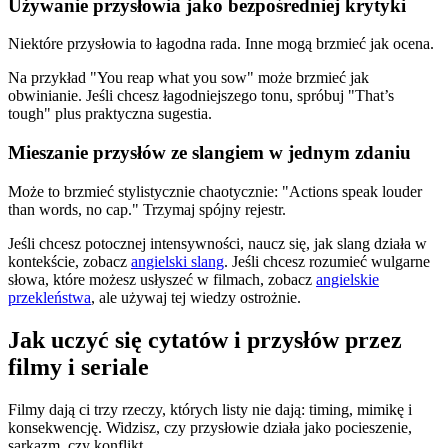
Używanie przysłowia jako bezpośredniej krytyki
Niektóre przysłowia to łagodna rada. Inne mogą brzmieć jak ocena.
Na przykład "You reap what you sow" może brzmieć jak
obwinianie. Jeśli chcesz łagodniejszego tonu, spróbuj "That’s
tough" plus praktyczna sugestia.
Mieszanie przysłów ze slangiem w jednym zdaniu
Może to brzmieć stylistycznie chaotycznie: "Actions speak louder
than words, no cap." Trzymaj spójny rejestr.
Jeśli chcesz potocznej intensywności, naucz się, jak slang działa w
kontekście, zobacz
angielski slang
. Jeśli chcesz rozumieć wulgarne
słowa, które możesz usłyszeć w filmach, zobacz
angielskie
przekleństwa
, ale używaj tej wiedzy ostrożnie.
Jak uczyć się cytatów i przysłów przez
filmy i seriale
Filmy dają ci trzy rzeczy, których listy nie dają: timing, mimikę i
konsekwencję. Widzisz, czy przysłowie działa jako pocieszenie,
sarkazm, czy konflikt.