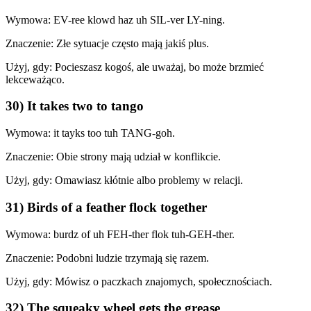
Wymowa: EV-ree klowd haz uh SIL-ver LY-ning.
Znaczenie: Złe sytuacje często mają jakiś plus.
Użyj, gdy: Pocieszasz kogoś, ale uważaj, bo może brzmieć
lekceważąco.
30) It takes two to tango
Wymowa: it tayks too tuh TANG-goh.
Znaczenie: Obie strony mają udział w konflikcie.
Użyj, gdy: Omawiasz kłótnie albo problemy w relacji.
31) Birds of a feather flock together
Wymowa: burdz of uh FEH-ther flok tuh-GEH-ther.
Znaczenie: Podobni ludzie trzymają się razem.
Użyj, gdy: Mówisz o paczkach znajomych, społecznościach.
32) The squeaky wheel gets the grease