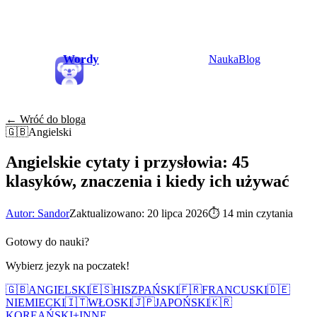
Wordy
Nauka
Blog
← Wróć do bloga
🇬🇧
Angielski
Angielskie cytaty i przysłowia: 45
klasyków, znaczenia i kiedy ich używać
Autor: Sandor
Zaktualizowano: 20 lipca 2026
⏱
14 min czytania
Gotowy do nauki?
Wybierz jezyk na poczatek!
🇬🇧
ANGIELSKI
🇪🇸
HISZPAŃSKI
🇫🇷
FRANCUSKI
🇩🇪
NIEMIECKI
🇮🇹
WŁOSKI
🇯🇵
JAPOŃSKI
🇰🇷
KOREAŃSKI
+
INNE...