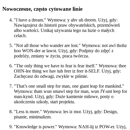
Nowoczesne, często cytowane linie
"I have a dream." Wymowa: y ahv uh dreem. Użyj, gdy:
Nawiązujesz do historii praw obywatelskich, przemówień
albo wartości. Unikaj używania tego na luzie o małych
celach.
"Not all those who wander are lost." Wymowa: not awl thohz
hoo WON-der ar lawst. Użyj, gdy: Podpisy do zdjęć z
podróży, zmiany w życiu, praca twórcza.
"The only thing we have to fear is fear itself." Wymowa: thee
OHN-lee thing we hav tuh feer iz feer it-SELF. Użyj, gdy:
Zachęcasz do odwagi, zwykle w piśmie.
"That’s one small step for man, one giant leap for mankind."
Wymowa: thats wun smawl step for man, wun JY-unt leep for
man-kynd. Użyj, gdy: Duże kamienie milowe, posty o
ukończeniu szkoły, start projektu.
"Less is more." Wymowa: les iz mor. Użyj, gdy: Design,
pisanie, minimalizm.
"Knowledge is power." Wymowa: NAH-lij iz POW-er. Użyj,