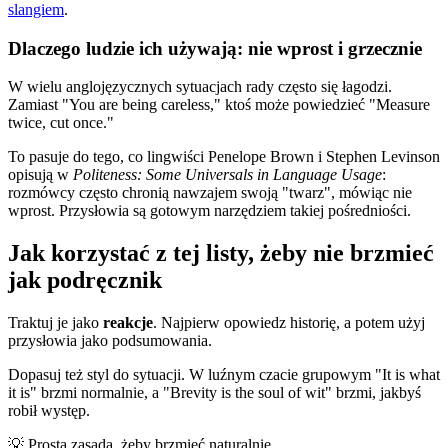
slangiem
.
Dlaczego ludzie ich używają: nie wprost i grzecznie
W wielu anglojęzycznych sytuacjach rady często się łagodzi.
Zamiast "You are being careless," ktoś może powiedzieć "Measure
twice, cut once."
To pasuje do tego, co lingwiści Penelope Brown i Stephen Levinson
opisują w
Politeness: Some Universals in Language Usage
:
rozmówcy często chronią nawzajem swoją "twarz", mówiąc nie
wprost. Przysłowia są gotowym narzędziem takiej pośredniości.
Jak korzystać z tej listy, żeby nie brzmieć
jak podręcznik
Traktuj je jako
reakcje
. Najpierw opowiedz historię, a potem użyj
przysłowia jako podsumowania.
Dopasuj też styl do sytuacji. W luźnym czacie grupowym "It is what
it is" brzmi normalnie, a "Brevity is the soul of wit" brzmi, jakbyś
robił występ.
💡
Prosta zasada, żeby brzmieć naturalnie