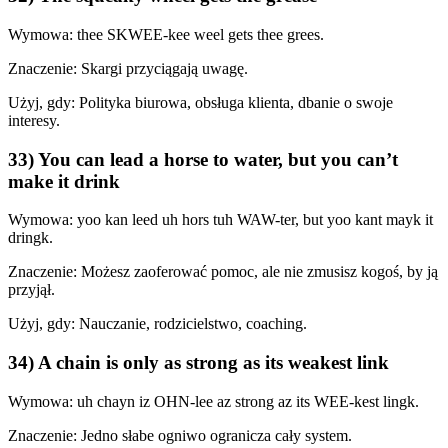
Wymowa: thee SKWEE-kee weel gets thee grees.
Znaczenie: Skargi przyciągają uwagę.
Użyj, gdy: Polityka biurowa, obsługa klienta, dbanie o swoje
interesy.
33) You can lead a horse to water, but you can’t
make it drink
Wymowa: yoo kan leed uh hors tuh WAW-ter, but yoo kant mayk it
dringk.
Znaczenie: Możesz zaoferować pomoc, ale nie zmusisz kogoś, by ją
przyjął.
Użyj, gdy: Nauczanie, rodzicielstwo, coaching.
34) A chain is only as strong as its weakest link
Wymowa: uh chayn iz OHN-lee az strong az its WEE-kest lingk.
Znaczenie: Jedno słabe ogniwo ogranicza cały system.