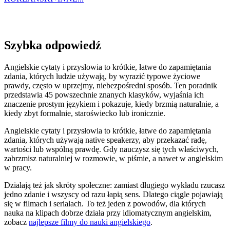
Szybka odpowiedź
Angielskie cytaty i przysłowia to krótkie, łatwe do zapamiętania
zdania, których ludzie używają, by wyrazić typowe życiowe
prawdy, często w uprzejmy, niebezpośredni sposób. Ten poradnik
przedstawia 45 powszechnie znanych klasyków, wyjaśnia ich
znaczenie prostym językiem i pokazuje, kiedy brzmią naturalnie, a
kiedy zbyt formalnie, staroświecko lub ironicznie.
Angielskie cytaty i przysłowia to krótkie, łatwe do zapamiętania
zdania, których używają native speakerzy, aby przekazać radę,
wartości lub wspólną prawdę. Gdy nauczysz się tych właściwych,
zabrzmisz naturalniej w rozmowie, w piśmie, a nawet w angielskim
w pracy.
Działają też jak skróty społeczne: zamiast długiego wykładu rzucasz
jedno zdanie i wszyscy od razu łapią sens. Dlatego ciągle pojawiają
się w filmach i serialach. To też jeden z powodów, dla których
nauka na klipach dobrze działa przy idiomatycznym angielskim,
zobacz
najlepsze filmy do nauki angielskiego
.