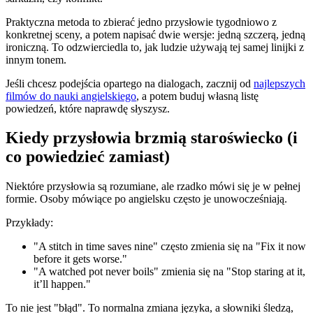
Praktyczna metoda to zbierać jedno przysłowie tygodniowo z
konkretnej sceny, a potem napisać dwie wersje: jedną szczerą, jedną
ironiczną. To odzwierciedla to, jak ludzie używają tej samej linijki z
innym tonem.
Jeśli chcesz podejścia opartego na dialogach, zacznij od
najlepszych
filmów do nauki angielskiego
, a potem buduj własną listę
powiedzeń, które naprawdę słyszysz.
Kiedy przysłowia brzmią staroświecko (i
co powiedzieć zamiast)
Niektóre przysłowia są rozumiane, ale rzadko mówi się je w pełnej
formie. Osoby mówiące po angielsku często je unowocześniają.
Przykłady:
"A stitch in time saves nine" często zmienia się na "Fix it now
before it gets worse."
"A watched pot never boils" zmienia się na "Stop staring at it,
it’ll happen."
To nie jest "błąd". To normalna zmiana języka, a słowniki śledzą,