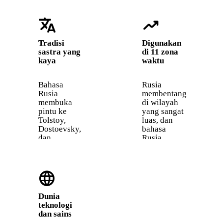
translate
trending_up
Tradisi
Digunakan
sastra yang
di 11 zona
kaya
waktu
Bahasa
Rusia
Rusia
membentang
membuka
di wilayah
pintu ke
yang sangat
Tolstoy,
luas, dan
Dostoevsky,
bahasa
dan
Rusia
Chekhov
dipahami
dalam
secara luas
bahasa
di negara-
language
aslinya.
negara
Terjemahan
bekas Uni
selalu
Soviet. Itu
Dunia
kehilangan
memberi
teknologi
sesuatu.
kamu akses
dan sains
ke