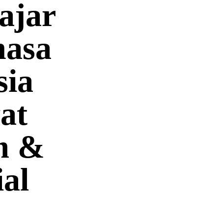
ajar
hasa
sia
at
m &
ial