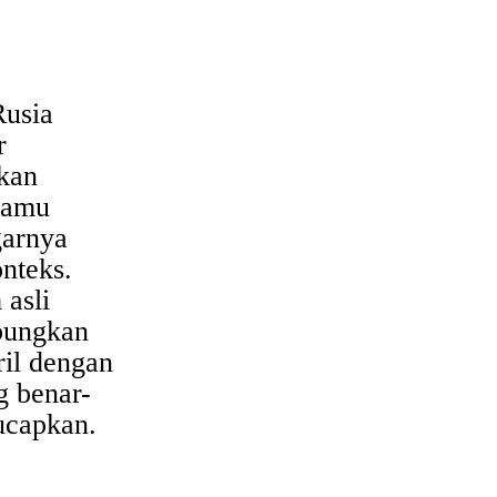
Rusia
r
kan
kamu
arnya
nteks.
 asli
ungkan
ril dengan
g benar-
ucapkan.