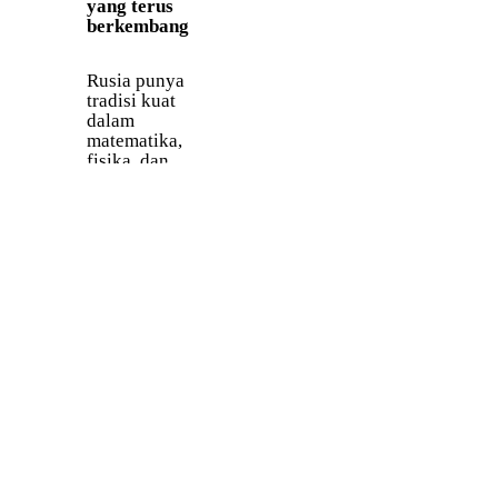
yang terus
percakapan
berkembang
di seluruh
Asia
Tengah,
Rusia punya
Kaukasus,
tradisi kuat
dan Eropa
dalam
Timur.
matematika,
fisika, dan
teknik.
Menguasai
bahasa
Rusia
membuat
kamu bisa
membaca
makalah
riset asli dan
terhubung
dengan
developer di
komunitas
tech yang
sedang
berkembang.