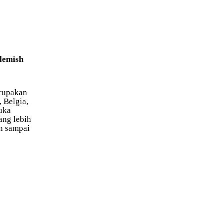
lemish
rupakan
, Belgia,
uka
ang lebih
sh sampai