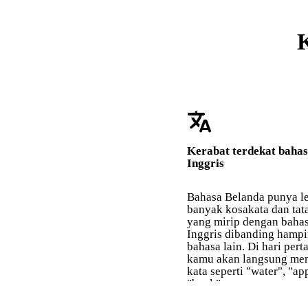
K
translate
Kerabat terdekat baha
Inggris
Bahasa Belanda punya l
banyak kosakata dan tat
yang mirip dengan baha
Inggris dibanding hamp
bahasa lain. Di hari pert
kamu akan langsung men
kata seperti "water", "ap
"boek".