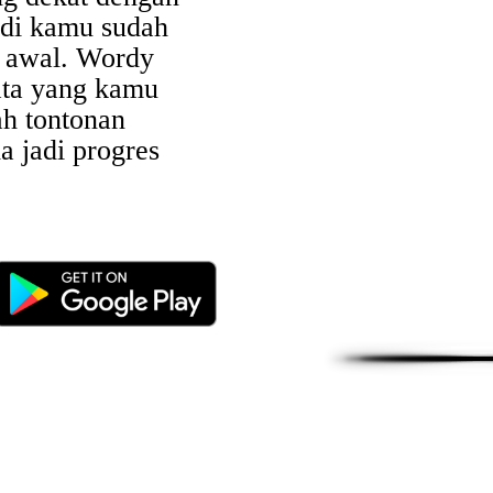
adi kamu sudah
i awal. Wordy
ata yang kamu
ah tontonan
a jadi progres