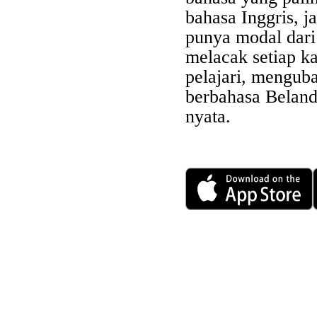
bahasa Inggris, j
punya modal dar
melacak setiap k
pelajari, mengub
berbahasa Beland
nyata.