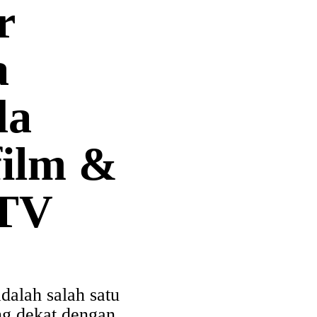
r
a
da
film &
 TV
dalah salah satu
ng dekat dengan