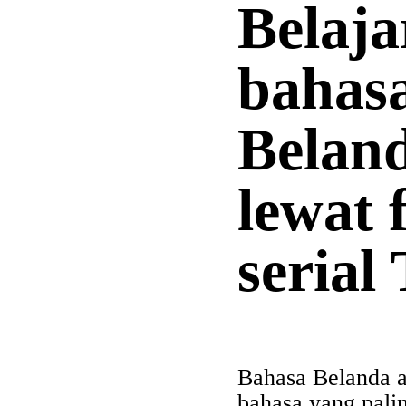
Belaja
bahas
Belan
lewat 
serial
Bahasa Belanda a
bahasa yang pali