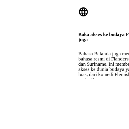
language
Buka akses ke budaya F
juga
Bahasa Belanda juga me
bahasa resmi di Flanders
dan Suriname. Ini memb
akses ke dunia budaya y
luas, dari komedi Flemi
sastra Suriname.