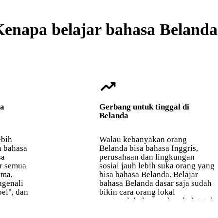
enapa belajar bahasa Belanda
trending_up
sa
Gerbang untuk tinggal di
Belanda
ebih
Walau kebanyakan orang
a bahasa
Belanda bisa bahasa Inggris,
sa
perusahaan dan lingkungan
ir semua
sosial jauh lebih suka orang yang
ama,
bisa bahasa Belanda. Belajar
genali
bahasa Belanda dasar saja sudah
pel", dan
bikin cara orang lokal
memperlakukanmu berubah total.