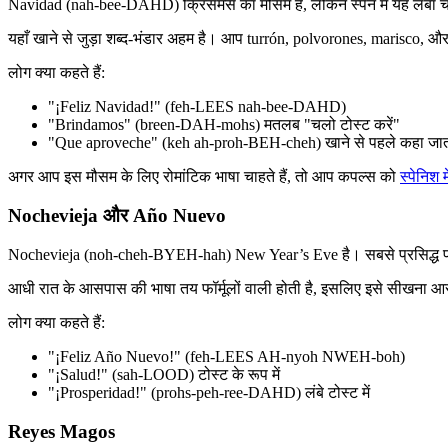
Navidad (nah-bee-DAHD) क्रिसमस का मौसम है, लेकिन स्पेन में यह लंबा चल
यहाँ खाने से जुड़ा शब्द-भंडार अहम है। आप turrón, polvorones, marisco, और ca
लोग क्या कहते हैं:
"¡Feliz Navidad!" (feh-LEES nah-bee-DAHD)
"Brindamos" (breen-DAH-mohs) मतलब "चलो टोस्ट करें"
"Que aproveche" (keh ah-proh-BEH-cheh) खाने से पहले कहा जाता
अगर आप इस मौसम के लिए रोमांटिक भाषा चाहते हैं, तो आप कपल्स को
स्पेनिश 
Nochevieja और Año Nuevo
Nochevieja (noh-cheh-BYEH-hah) New Year’s Eve है। सबसे प्रसिद्ध परंपर
आधी रात के आसपास की भाषा तय फॉर्मूलों वाली होती है, इसलिए इसे सीखना आस
लोग क्या कहते हैं:
"¡Feliz Año Nuevo!" (feh-LEES AH-nyoh NWEH-boh)
"¡Salud!" (sah-LOOD) टोस्ट के रूप में
"¡Prosperidad!" (prohs-peh-ree-DAHD) लंबे टोस्ट में
Reyes Magos