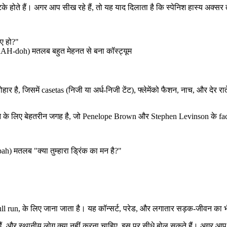
के होते हैं। अगर आप सीख रहे हैं, तो यह याद दिलाता है कि स्पेनिश हास्य अक्सर 
ए हो?"
-doh) मतलब बहुत मेहनत से बना कॉस्ट्यूम
ै, जिसमें casetas (निजी या अर्ध-निजी टेंट), फ्लेमेंको फैशन, नाच, और देर रातें
े के लिए बेहतरीन जगह है, जो Penelope Brown और Stephen Levinson के face
मतलब "क्या तुम्हारा ड्रिंक का मन है?"
run, के लिए जाना जाता है। यह कॉन्सर्ट, परेड, और लगातार सड़क-जीवन का भी
े हैं, और स्थानीय लोग क्या नहीं करना चाहिए, इस पर सीधे बोल सकते हैं। अगर आप ज