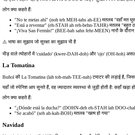
लोग क्या कहते हैं:
"No te metas ahí" (noh teh MEH-tahs ah-EE) मतलब "वहाँ मत घु
"Está a reventar" (eh-STAH ah reh-behn-TAHR) मतलब "बहुत ठ
"¡Viva San Fermín!" (BEE-bah sahn fehr-MEEN) नारों के दौरान
⚠️
भाषा का सुझाव जो सुरक्षा का सुझाव भी है
भीड़ वाले त्योहारों में 'cuidado' (kwee-DAH-doh) और 'ojo' (OH-hoh) असली चेताव
La Tomatina
Buñol की La Tomatina (lah toh-mah-TEE-nah) टमाटर की लड़ाई है, जिसमें न
यहाँ जो स्पेनिश आप सुनते हैं, वह ज्यादातर व्यवस्था से जुड़ी होती है: कहाँ खड़ा हो
लोग क्या कहते हैं:
"¿Dónde está la ducha?" (DOHN-deh eh-STAH lah DOO-cha
"Se acabó" (seh ah-kah-BOH) मतलब "खत्म हो गया"
Navidad