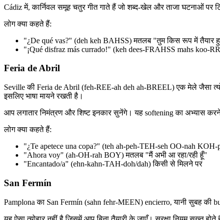
Cádiz में, कार्निवल समूह चतुर गीत गाते हैं जो शब्द-खेल और ताजा घटनाओं पर टि
लोग क्या कहते हैं:
"¿De qué vas?" (deh keh BAHSS) मतलब "तुम किस रूप में तैयार हु
"¡Qué disfraz más currado!" (keh dees-FRAHSS mahs koo-RRAH
Feria de Abril
Seville की Feria de Abril (feh-REE-ah deh ah-BREEL) एक मेले जैसा त्योहार ह
इसलिए भाषा मायने रखती है।
आप लगातार निमंत्रण और शिष्ट इनकार सुनेंगे। यह softening का अभ्यास करन
लोग क्या कहते हैं:
"¿Te apetece una copa?" (teh ah-peh-TEH-seh OO-nah KOH-pah) 
"Ahora voy" (ah-OH-rah BOY) मतलब "मैं अभी आ रहा/रही हूँ"
"Encantado/a" (ehn-kahn-TAH-doh/dah) किसी से मिलने पर
San Fermín
Pamplona का San Fermín (sahn fehr-MEEN) encierro, यानी सुबह की bull 
यह ऐसा त्योहार नहीं है जिसमें आप बिना तैयारी के जाएँ। सुरक्षा नियम सख्त होत