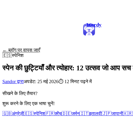
Wordy
← ब्लॉग पर वापस जाएँ
🇪🇸
स्पेनिश
स्पेन की छुट्टियाँ और त्योहार: 12 उत्सव जो आप सच में
Sandor द्वारा
अपडेट: 25 मई 2026
⏱
12 मिनट पढ़ने में
सीखने के लिए तैयार?
शुरू करने के लिए एक भाषा चुनें!
🇬🇧
अंग्रेज़ी
🇪🇸
स्पेनिश
🇫🇷
फ़्रेंच
🇩🇪
जर्मन
🇮🇹
इतालवी
🇯🇵
जापानी
🇰🇷