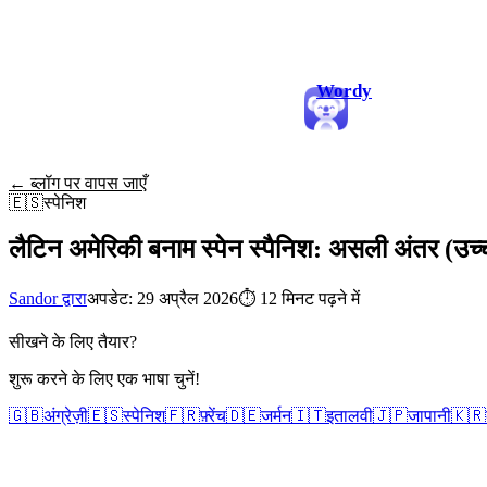
Wordy
← ब्लॉग पर वापस जाएँ
🇪🇸
स्पेनिश
लैटिन अमेरिकी बनाम स्पेन स्पैनिश: असली अंतर (उच्
Sandor द्वारा
अपडेट: 29 अप्रैल 2026
⏱
12 मिनट पढ़ने में
सीखने के लिए तैयार?
शुरू करने के लिए एक भाषा चुनें!
🇬🇧
अंग्रेज़ी
🇪🇸
स्पेनिश
🇫🇷
फ़्रेंच
🇩🇪
जर्मन
🇮🇹
इतालवी
🇯🇵
जापानी
🇰🇷