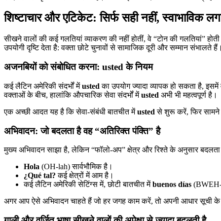
शिष्टाचार और एटिकेट: सिर्फ सही नहीं, स्वाभाविक ल
सीखने वालों की कई गलतियां व्याकरण की नहीं होतीं, वे “टोन की गलतियां” होत
उपयोगी दृष्टि देता है: वक्ता छोटे चुनावों से सामाजिक दूरी और सम्मान संभालते हैं
अजनबियों को संबोधित करना: usted के नियम
कई लैटिन अमेरिकी संदर्भों में
usted
का उपयोग ज्यादा व्यापक हो सकता है, इसमें वे ब
वक्ताओं के बीच, हालांकि औपचारिक सेवा संदर्भों में
usted
अभी भी महत्वपूर्ण है।
एक अच्छी आदत यह है कि सेवा-संबंधी बातचीत में
usted
से शुरू करें, फिर सामन
अभिवादन: जो बदलता है वह “अतिरिक्त पंक्ति” है
मुख्य अभिवादन साझा है, लेकिन “फॉलो-अप” क्षेत्र और रिश्ते के अनुसार बदलता
Hola
(OH-lah) सार्वभौमिक है।
¿Qué tal?
कई क्षेत्रों में आम है।
कई लैटिन अमेरिकी सेटिंग्स में, छोटी बातचीत में
buenos días
(BWEH-no
अगर आप ऐसे अभिवादन चाहते हैं जो हर जगह काम करें, तो अपनी आधार सूची क
गाली और वर्जित भाषा सीखने वालों की अपेक्षा से ज्यादा बदलती है