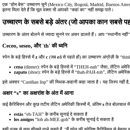
एक “होम बेस” उच्चारण चुनें (Mexico City, Bogotá, Madrid, Buenos Aires) औ
इतना मिला देते हैं कि मूल वक्ता भी आपको “कहां का” नहीं समझ पाते।
उच्चारण के सबसे बड़े अंतर (जो आपका कान सबसे पह
उच्चारण के अंतर बोलने से ज्यादा सुनने पर असर डालते हैं। आप “स्थानीय नह
Ceceo, seseo, और 'th' की ध्वनि
स्पेन के बड़े हिस्से में
z
और
c
(जब
e/i
से पहले हों) का उच्चारण अंग्रेज़ी के “thi
cena
(dinner): स्पेन के बड़े हिस्से में “THEH-nah” जैसा, लैटिन अमेर
zapato
(shoe): स्पेन के बड़े हिस्से में “thah-PAH-toh”, लैटिन अमेरि
इसे अक्सर “Castilian lisp” की मिथक-कहानी कहा जाता है। यह लिस्प नहीं है, यह
अक्षर “s” का अक्षरांश के अंत में आना
कई कैरिबियन और कुछ तटीय लैटिन अमेरिकी किस्मों में, अंतिम
s
तेज बोलचाल में
estás
“eh-TAH” के करीब सुनाई दे सकता है
los amigos
“loh ah-MEE-goh” के करीब सुनाई दे सकता है
इसी वजह से कुछ सीखने वाले कहते हैं, “मैं स्पेन की स्पेनिश कैरिबियन से बे