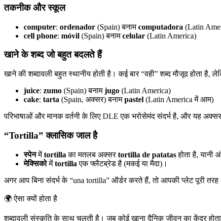
तकनीक और स्कूल
computer
:
ordenador
(Spain) बनाम
computadora
(Latin Amer
cell phone
:
móvil
(Spain) बनाम
celular
(Latin America)
खाने के शब्द जो बहुत बदलते हैं
खाने की शब्दावली बहुत स्थानीय होती है। कई बार “वही” शब्द मौजूद होता है, 
juice
:
zumo
(Spain) बनाम
jugo
(Latin America)
cake
:
tarta
(Spain, अक्सर) बनाम
pastel
(Latin America में आम)
परिभाषाओं और मानक वर्तनी के लिए DLE एक भरोसेमंद संदर्भ है, और यह अक
“Tortilla” क्लासिक जाल है
स्पेन
में
tortilla
का मतलब अक्सर
tortilla de patatas
होता है, यानी
मेक्सिको
में
tortilla
एक फ्लैटब्रेड है (मकई या मैदा)।
अगर आप बिना संदर्भ के “una tortilla” ऑर्डर करते हैं, तो आपकी प्लेट पूरी 
🌍
ऐसा क्यों होता है
शब्दावली संस्कृति के साथ चलती है। जब कोई खाना दैनिक जीवन का केंद्र होता