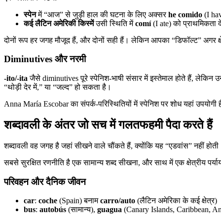
स्पेन
में “आज” से जुड़ी हाल की घटना के लिए अक्सर
he comido
(I hav
कई लैटिन अमेरिकी किस्में
उसी स्थिति में
comí
(I ate) को प्राथमिकता दे
दोनों रूप हर जगह मौजूद हैं, और दोनों सही हैं। लेकिन आपका “डिफॉल्ट” अगर क्ष
Diminutives और नरमी
-ito/-ita
जैसे diminutives पूरे स्पेनिश-भाषी संसार में इस्तेमाल होते हैं, लेकि
“थोड़ी देर में,” या “जल्द” हो सकता है।
Anna María Escobar का संपर्क-परिस्थितियों में स्पेनिश पर शोध यहां उपयोगी है: 
शब्दावली के अंतर जो सच में गलतफहमी पैदा करते हैं
शब्दावली वह जगह है जहां सीखने वाले चौंकते हैं, क्योंकि यह “एडवांस” नहीं ह
सबसे सुरक्षित रणनीति है एक सामान्य शब्द सीखना, और साथ में एक क्षेत्रीय पर्य
परिवहन और दैनिक जीवन
car
:
coche
(Spain) बनाम
carro/auto
(लैटिन अमेरिका के कई क्षेत्र)
bus
:
autobús
(सामान्य),
guagua
(Canary Islands, Caribbean, And