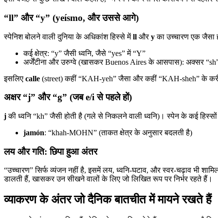
“ll” और “y” (yeísmo, और उससे आगे)
स्पेनिश बोलने वाली दुनिया के अधिकांश हिस्से में
ll
और
y
का उच्चारण एक जैसा ह
कई क्षेत्र: “y” जैसी ध्वनि, जैसे “yes” में “Y”
अर्जेंटीना और उरुग्वे (खासकर Buenos Aires के आसपास): अक्सर “sh”
इसलिए
calle
(street) कहीं “KAH-yeh” जैसा और कहीं “KAH-sheh” के करी
अक्षर “j” और “g” (जब e/i से पहले हों)
j
की ध्वनि “kh” जैसी होती है (गले से निकलने वाली ध्वनि)। स्पेन के कई हिस्स
jamón
: “khah-MOHN” (ताकत क्षेत्र के अनुसार बदलती है)
लय और गति: छिपा हुआ अंतर
“उच्चारण” सिर्फ व्यंजन नहीं है, इसमें लय, ध्वनि-घटाव, और स्वर-चढ़ाव भी शामिल
डालती हैं, खासकर उन सीखने वालों के लिए जो लिखित रूप पर निर्भर रहते हैं।
व्याकरण के अंतर जो दैनिक बातचीत में मायने रखते हैं