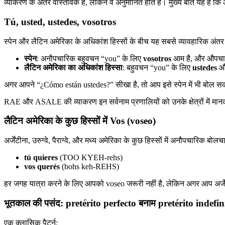
व्याकरण के अंतर वास्तविक हैं, लेकिन वे अनुमानित होते हैं। मुख्य बात यह है क
Tú, usted, ustedes, vosotros
स्पेन और लैटिन अमेरिका के अधिकांश हिस्सों के बीच यह सबसे व्यावहारिक अंतर
स्पेन
: अनौपचारिक बहुवचन “you” के लिए
vosotros
आम है, और औपचा
लैटिन अमेरिका का अधिकांश हिस्सा
: बहुवचन “you” के लिए
ustedes
औप
अगर आपने “¿Cómo están ustedes?” सीखा है, तो आप इसे स्पेन में भी बोल सकत
RAE और ASALE की व्याकरण इन सर्वनाम प्रणालियों को उनके क्षेत्रों में
लैटिन अमेरिका के कुछ हिस्सों में Vos (voseo)
अर्जेंटीना, उरुग्वे, पैराग्वे, और मध्य अमेरिका के कुछ हिस्सों में अनौपचारिक बोलच
tú quieres
(TOO KYEH-rehs)
vos querés
(bohs keh-REHS)
हर जगह यात्रा करने के लिए आपको voseo जरूरी नहीं है, लेकिन अगर आप अर्जेंटीनी
भूतकाल की पसंद: pretérito perfecto बनाम pretérito indefi
एक क्लासिक पैटर्न: