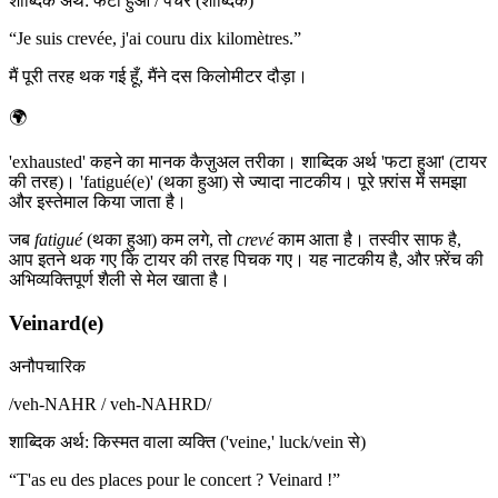
शाब्दिक अर्थ
:
फटा हुआ / पंचर (शाब्दिक)
“
Je suis crevée, j'ai couru dix kilomètres.
”
मैं पूरी तरह थक गई हूँ, मैंने दस किलोमीटर दौड़ा।
🌍
'exhausted' कहने का मानक कैज़ुअल तरीका। शाब्दिक अर्थ 'फटा हुआ' (टायर
की तरह)। 'fatigué(e)' (थका हुआ) से ज्यादा नाटकीय। पूरे फ़्रांस में समझा
और इस्तेमाल किया जाता है।
जब
fatigué
(थका हुआ) कम लगे, तो
crevé
काम आता है। तस्वीर साफ है,
आप इतने थक गए कि टायर की तरह पिचक गए। यह नाटकीय है, और फ़्रेंच की
अभिव्यक्तिपूर्ण शैली से मेल खाता है।
Veinard(e)
अनौपचारिक
/
veh-NAHR / veh-NAHRD
/
शाब्दिक अर्थ
:
किस्मत वाला व्यक्ति ('veine,' luck/vein से)
“
T'as eu des places pour le concert ? Veinard !
”