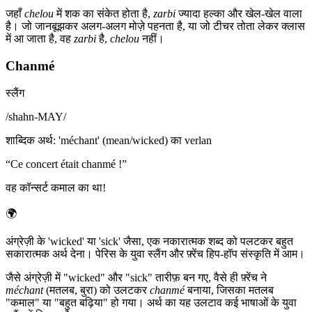
जहाँ
chelou
में शक का संकेत होता है,
zarbi
ज्यादा हल्का और खेल-खेल वाला
है। जो जानबूझकर अलग-अलग मोज़े पहनता है, या जो टीचर तोता लेकर क्लास
में आ जाता है, वह
zarbi
है,
chelou
नहीं।
Chanmé
स्लैंग
/
shahn-MAY
/
शाब्दिक अर्थ
:
'méchant' (mean/wicked) का verlan
“
Ce concert était chanmé !
”
वह कॉन्सर्ट कमाल का था!
🌍
अंग्रेज़ी के 'wicked' या 'sick' जैसा, एक नकारात्मक शब्द को पलटकर बहुत
सकारात्मक अर्थ देना। पेरिस के युवा स्लैंग और फ़्रेंच हिप-हॉप संस्कृति में आम।
जैसे अंग्रेज़ी में "wicked" और "sick" तारीफ़ बन गए, वैसे ही फ़्रेंच ने
méchant
(मतलब, बुरा) को उलटकर
chanmé
बनाया, जिसका मतलब
"कमाल" या "बहुत बढ़िया" हो गया। अर्थ का यह उलटाव कई भाषाओं के युवा