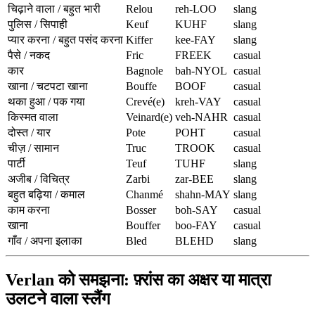
चिढ़ाने वाला / बहुत भारी
Relou
reh-LOO
slang
पुलिस / सिपाही
Keuf
KUHF
slang
प्यार करना / बहुत पसंद करना
Kiffer
kee-FAY
slang
पैसे / नकद
Fric
FREEK
casual
कार
Bagnole
bah-NYOL
casual
खाना / चटपटा खाना
Bouffe
BOOF
casual
थका हुआ / पक गया
Crevé(e)
kreh-VAY
casual
किस्मत वाला
Veinard(e)
veh-NAHR
casual
दोस्त / यार
Pote
POHT
casual
चीज़ / सामान
Truc
TROOK
casual
पार्टी
Teuf
TUHF
slang
अजीब / विचित्र
Zarbi
zar-BEE
slang
बहुत बढ़िया / कमाल
Chanmé
shahn-MAY
slang
काम करना
Bosser
boh-SAY
casual
खाना
Bouffer
boo-FAY
casual
गाँव / अपना इलाका
Bled
BLEHD
slang
Verlan को समझना: फ़्रांस का अक्षर या मात्रा
उलटने वाला स्लैंग