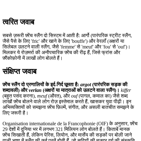
त्वरित जवाब
सबसे ज़रूरी फ़्रेंच स्लैंग दो सिस्टम में आती है: आर्गो (पारंपरिक स्ट्रीट स्लैंग,
जैसे पैसे के लिए 'fric' और खाने के लिए 'bouffe') और वेरलाँ (अक्षरों या
सिलेबल उलटने वाली स्लैंग, जैसे 'femme' से 'meuf' और 'fou' से 'ouf')।
मिलकर ये रोज़मर्रा की अनौपचारिक फ़्रेंच की रीढ़ हैं, जिसे फ्रांस और
फ़्रैंकोफ़ोनी में लाखों लोग बोलते हैं।
संक्षिप्त जवाब
फ़्रेंच स्लैंग दो प्रणालियों के इर्द-गिर्द घूमता है:
argot
(पारंपरिक सड़क की
शब्दावली) और
verlan
(अक्षरों या मात्राओं को उलटने वाला स्लैंग)।
kiffer
(बहुत पसंद करना),
meuf
(औरत), और
ouf
(पागल, कमाल का) जैसे शब्द
लाखों फ़्रेंच बोलने वाले लोग रोज़ इस्तेमाल करते हैं, खासकर युवा पीढ़ी। इन
अभिव्यक्तियों को समझना फ़्रेंच फ़िल्में, संगीत, और असली बातचीत समझने के
लिए जरूरी है।
Organisation internationale de la Francophonie (OIF) के अनुसार, फ़्रेंच
29 देशों में दुनिया भर में लगभग 321 मिलियन लोग बोलते हैं। किताबें मानक
फ़्रेंच सिखाती हैं, लेकिन पेरिस, लियोन, और मार्सेय की सड़कों पर बोली जाने
वाली भाषा में स्लैंग की कई परतें होती हैं, जो सदियों की मज़दूर वर्ग की संस्कृति,