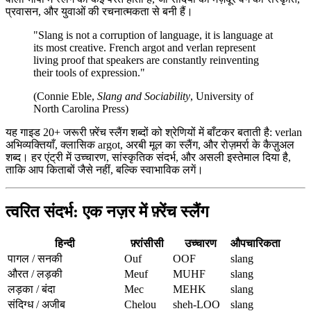
प्रवासन, और युवाओं की रचनात्मकता से बनी हैं।
"Slang is not a corruption of language, it is language at
its most creative. French argot and verlan represent
living proof that speakers are constantly reinventing
their tools of expression."
(Connie Eble,
Slang and Sociability
, University of
North Carolina Press)
यह गाइड 20+ जरूरी फ़्रेंच स्लैंग शब्दों को श्रेणियों में बाँटकर बताती है: verlan
अभिव्यक्तियाँ, क्लासिक argot, अरबी मूल का स्लैंग, और रोज़मर्रा के कैज़ुअल
शब्द। हर एंट्री में उच्चारण, सांस्कृतिक संदर्भ, और असली इस्तेमाल दिया है,
ताकि आप किताबों जैसे नहीं, बल्कि स्वाभाविक लगें।
त्वरित संदर्भ: एक नज़र में फ़्रेंच स्लैंग
हिन्दी
फ़्रांसीसी
उच्चारण
औपचारिकता
पागल / सनकी
Ouf
OOF
slang
औरत / लड़की
Meuf
MUHF
slang
लड़का / बंदा
Mec
MEHK
slang
संदिग्ध / अजीब
Chelou
sheh-LOO
slang