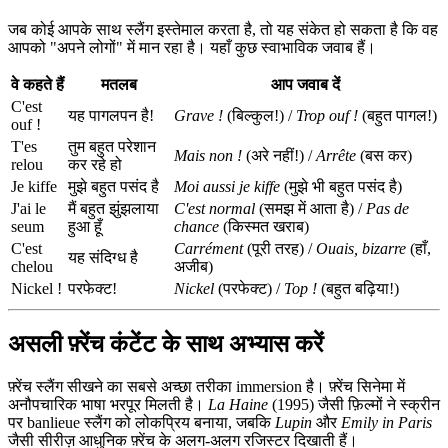
जब कोई आपके साथ स्लैंग इस्तेमाल करता है, तो यह संकेत हो सकता है कि वह
आपको "अपने लोगों" में मान रहा है। यहाँ कुछ स्वाभाविक जवाब हैं।
वे कहते हैं
मतलब
आप जवाब दें
C'est
यह पागलपन है!
Grave !
(बिल्कुल!) /
Trop ouf !
(बहुत पागल!)
ouf !
T'es
तुम बहुत परेशान
Mais non !
(अरे नहीं!) /
Arrête
(बस कर)
relou
कर रहे हो
Je kiffe
मुझे बहुत पसंद है
Moi aussi je kiffe
(मुझे भी बहुत पसंद है)
J'ai le
मैं बहुत झुंझलाया
C'est normal
(समझ में आता है) /
Pas de
seum
हुआ हूँ
chance
(किस्मत खराब)
C'est
Carrément
(पूरी तरह) /
Ouais, bizarre
(हाँ,
यह संदिग्ध है
chelou
अजीब)
Nickel !
परफेक्ट!
Nickel
(परफेक्ट) /
Top !
(बहुत बढ़िया!)
असली फ़्रेंच कंटेंट के साथ अभ्यास करें
फ़्रेंच स्लैंग सीखने का सबसे अच्छा तरीका immersion है। फ़्रेंच सिनेमा में
अनौपचारिक भाषा भरपूर मिलती है।
La Haine
(1995) जैसी फ़िल्मों ने स्क्रीन
पर banlieue स्लैंग को लोकप्रिय बनाया, जबकि
Lupin
और
Emily in Paris
जैसी सीरीज़ आधुनिक फ़्रेंच के अलग-अलग रजिस्टर दिखाती हैं।