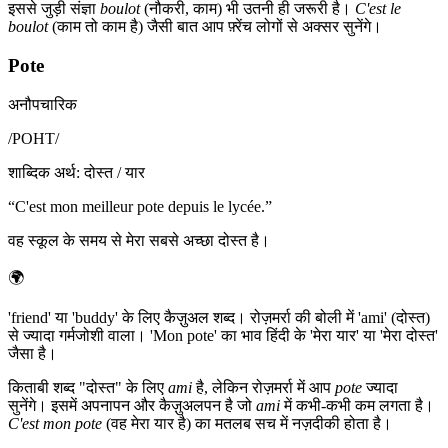
इससे जुड़ी संज्ञा
boulot
(नौकरी, काम) भी उतनी ही जरूरी है।
C'est le
boulot
(काम तो काम है) जैसी बात आप फ़्रेंच लोगों से अक्सर सुनेंगे।
Pote
अनौपचारिक
/
POHT
/
शाब्दिक अर्थ
:
दोस्त / यार
“
C'est mon meilleur pote depuis le lycée.
”
वह स्कूल के समय से मेरा सबसे अच्छा दोस्त है।
🌍
'friend' या 'buddy' के लिए कैज़ुअल शब्द। रोज़मर्रा की बोली में 'ami' (दोस्त)
से ज्यादा गर्मजोशी वाला। 'Mon pote' का भाव हिंदी के 'मेरा यार' या 'मेरा दोस्त'
जैसा है।
किताबी शब्द "दोस्त" के लिए
ami
है, लेकिन रोज़मर्रा में आप
pote
ज्यादा
सुनेंगे। इसमें अपनापन और कैज़ुअलपन है जो
ami
में कभी-कभी कम लगता है।
C'est mon pote
(वह मेरा यार है) का मतलब सच में नज़दीकी होता है।