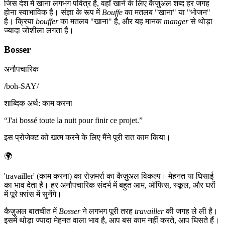
जिस देश में खाना लगभग पवित्र है, वहाँ खाने के लिए कैज़ुअल शब्द हर जगह
होना स्वाभाविक है। संज्ञा के रूप में
Bouffe
का मतलब "खाना" या "भोजन"
है। क्रिया
bouffer
का मतलब "खाना" है, और यह मानक
manger
से थोड़ा
ज्यादा जोशीला लगता है।
Bosser
अनौपचारिक
/
boh-SAY
/
शाब्दिक अर्थ
:
काम करना
“
J'ai bossé toute la nuit pour finir ce projet.
”
इस प्रोजेक्ट को खत्म करने के लिए मैंने पूरी रात काम किया।
🌍
'travailler' (काम करना) का रोज़मर्रा का कैज़ुअल विकल्प। मेहनत या घिसाई
का भाव देता है। हर अनौपचारिक संदर्भ में बहुत आम, ऑफिस, स्कूल, और घरों
में पूरे फ़्रांस में सुनेंगे।
कैज़ुअल बातचीत में
Bosser
ने लगभग पूरी तरह
travailler
की जगह ले ली है।
इसमें थोड़ा ज्यादा मेहनत वाला भाव है, आप बस काम नहीं करते, आप घिसते हैं।