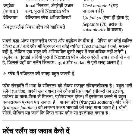
क्यूबेक
Joual सिस्टम, अंग्रेज़ी उधार
C'est malade !
(यह
(कनाडा)
शब्द, पुरानी Norman फ़्रेंच
पागलपन है!)
बेल्जियम
बेल्जियन फ़्रेंच अभिव्यक्तियाँ
Ça fait ça
(ऐसा ही होता है)
Septante
(70, फ़्रांस के
स्विट्ज़रलैंड
स्विस फ़्रेंच की खासियतें
soixante-dix
के बजाय)
सबसे बड़ा अंतर महानगरीय फ़्रांस और क्यूबेक के बीच है। पेरिस का कोई व्यक्ति
C'est ouf !
कहे और मॉन्ट्रियल का कोई व्यक्ति
C'est malade !
कहे, मतलब
वही है, लेकिन एक शहर की अभिव्यक्ति दूसरे शहर में स्वाभाविक नहीं लगेगी।
क्यूबेक का joual सदियों पुरानी Norman फ़्रेंच और अंग्रेज़ी उधार शब्दों से बना
है, जिससे वहाँ का स्लैंग सिस्टम argot और verlan से पूरी तरह अलग है।
⚠️
फ़्रेंच में रजिस्टर की समझ बहुत जरूरी है
फ़्रेंच संस्कृति में भाषा के रजिस्टर को लेकर मजबूत संवेदनशीलता है। बहुत भारी
स्लैंग (
verlan
, अरबी उधार शब्द) को औपचारिक जगहों (नौकरी का इंटरव्यू,
पार्टनर के माता-पिता से मिलना, प्रोफेशनल ईमेल) में इस्तेमाल करने से बहुत
नकारात्मक प्रभाव पड़ सकता है। मानक फ़्रेंच (
français soutenu
) और स्लैंग
(
français familier
) को लगभग अलग भाषाओं की तरह माना जाता है। दोनों
सीखें, लेकिन यह जानें कि किस समय कौन सा इस्तेमाल करना है।
फ़्रेंच स्लैंग का जवाब कैसे दें