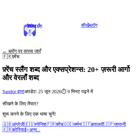
Wordy
सीखें
ब्लॉग
← ब्लॉग पर वापस जाएँ
🇫🇷
फ़्रेंच
फ़्रेंच स्लैंग शब्द और एक्सप्रेशन्स: 20+ ज़रूरी आर्गो
और वेरलाँ शब्द
Sandor द्वारा
अपडेट: 25 जून 2026
⏱
9 मिनट पढ़ने में
सीखने के लिए तैयार?
शुरू करने के लिए एक भाषा चुनें!
🇬🇧
अंग्रेज़ी
🇪🇸
स्पेनिश
🇫🇷
फ़्रेंच
🇩🇪
जर्मन
🇮🇹
इतालवी
🇯🇵
जापानी
🇰🇷
कोरियाई
+
अन्य...