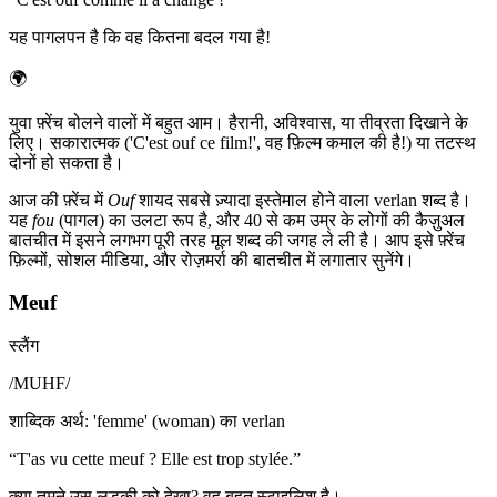
यह पागलपन है कि वह कितना बदल गया है!
🌍
युवा फ़्रेंच बोलने वालों में बहुत आम। हैरानी, अविश्वास, या तीव्रता दिखाने के
लिए। सकारात्मक ('C'est ouf ce film!', वह फ़िल्म कमाल की है!) या तटस्थ
दोनों हो सकता है।
आज की फ़्रेंच में
Ouf
शायद सबसे ज़्यादा इस्तेमाल होने वाला verlan शब्द है।
यह
fou
(पागल) का उलटा रूप है, और 40 से कम उम्र के लोगों की कैज़ुअल
बातचीत में इसने लगभग पूरी तरह मूल शब्द की जगह ले ली है। आप इसे फ़्रेंच
फ़िल्मों, सोशल मीडिया, और रोज़मर्रा की बातचीत में लगातार सुनेंगे।
Meuf
स्लैंग
/
MUHF
/
शाब्दिक अर्थ
:
'femme' (woman) का verlan
“
T'as vu cette meuf ? Elle est trop stylée.
”
क्या तुमने उस लड़की को देखा? वह बहुत स्टाइलिश है।