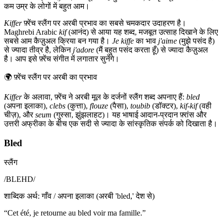
कम उम्र के लोगों में बहुत आम।
Kiffer
फ़्रेंच स्लैंग पर अरबी प्रभाव का सबसे चमकदार उदाहरण है।
Maghrebi Arabic
kif
(आनंद) से आया यह शब्द, मजबूत उत्साह दिखाने के लिए
सबसे आम कैज़ुअल क्रिया बन गया है।
Je kiffe
का भाव
j'aime
(मुझे पसंद है)
से ज्यादा तीव्र है, लेकिन
j'adore
(मैं बहुत पसंद करता हूँ) से ज्यादा कैज़ुअल
है। आप इसे फ़्रेंच संगीत में लगातार सुनेंगे।
🌍
फ़्रेंच स्लैंग पर अरबी का प्रभाव
Kiffer
के अलावा, फ़्रेंच ने अरबी मूल के दर्जनों स्लैंग शब्द अपनाए हैं:
bled
(अपना इलाका),
clebs
(कुत्ता),
flouze
(पैसा),
toubib
(डॉक्टर),
kif-kif
(वही
चीज़), और
seum
(गुस्सा, झुंझलाहट)। यह भाषाई आदान-प्रदान फ़्रांस और
उत्तरी अफ्रीका के बीच एक सदी से ज्यादा के सांस्कृतिक संपर्क को दिखाता है।
Bled
स्लैंग
/
BLEHD
/
शाब्दिक अर्थ
:
गाँव / अपना इलाका (अरबी 'bled,' देश से)
“
Cet été, je retourne au bled voir ma famille.
”