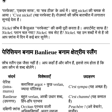
🌍
'परफेक्ट', 'एकदम साफ', या 'सब ठीक' के अर्थ में। धातु nickel की चमक से
आया। 'C'est nickel' (यह परफेक्ट है) रोज़मर्रा की फ़्रेंच बातचीत में लगातार
सुनाई देता है।
Nickel
फ़्रेंच में कैज़ुअल "परफेक्ट" की कमी पूरी करता है। अपार्टमेंट साफ है?
Nickel.
प्लान चल गया?
Nickel.
सब सेट है?
Nickel.
यह उन शब्दों में से है जो
आप फ़्रांस में दिन में कई बार सुनेंगे।
पेरिसियन बनाम Banlieue बनाम क्षेत्रीय स्लैंग
फ़्रेंच स्लैंग एक जैसा नहीं है। आप कहाँ हैं और कौन हैं, इससे तय होता है कि
आप कौन से शब्द बोलेंगे।
संदर्भ
विशेषताएँ
उदाहरण
पेरिस
क्लासिक argot + कुछ verlan,
(intra-
C'est sympa
(यह अच्छा है)
ज्यादा पॉलिश्ड
muros)
Banlieue
बहुत verlan, अरबी उधार शब्द,
C'est chanmé
(यह कमाल
(उपनगर)
हिप-हॉप प्रभाव
है)
Occitan प्रभाव वाली
Peuchère !
(अरे बेचारे!,
दक्षिणी फ़्रांस
अभिव्यक्तियाँ, अलग लहजा
मार्सेय)