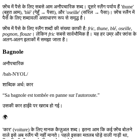
फ़्रेंच में पैसे के लिए सबसे आम अनौपचारिक शब्द। दूसरे स्लैंग पर्याय हैं 'thune'
(बहुत आम), 'blé' (गेहूँ → पैसा), और 'oseille' (सॉरेल → पैसा)। फ़्रेंच स्लैंग में
पैसे के लिए शब्दावली असाधारण रूप से समृद्ध है।
फ़्रेंच में पैसे के लिए स्लैंग शब्दों की संख्या काफी है:
fric
,
thune
,
blé
,
oseille
,
pognon
,
flouze
। लेकिन
fric
सबसे सार्वभौमिक है। यह हर उम्र और फ़्रांस के
अलग-अलग इलाकों में समझा जाता है।
Bagnole
अनौपचारिक
/
bah-NYOL
/
शाब्दिक अर्थ
:
कार
“
Sa bagnole est tombée en panne sur l'autoroute.
”
उसकी कार हाईवे पर खराब हो गई।
🌍
'कार' (voiture) के लिए मानक कैज़ुअल शब्द। इतना आम कि कई फ़्रेंच बोलने
वाले इसे अब स्लैंग भी नहीं मानते। पहले इसका मतलब घोड़े वाली गाड़ी था,