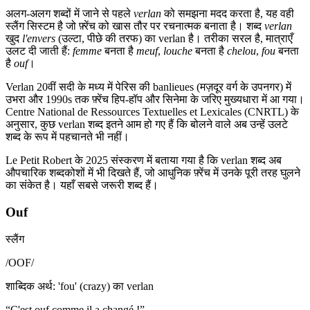
अलग-अलग शब्दों में जाने से पहले
verlan
को समझना मदद करता है, यह वही
स्लैंग सिस्टम है जो फ़्रेंच को खास तौर पर रचनात्मक बनाता है। शब्द
verlan
खुद
l'envers
(उल्टा, पीछे की तरफ) का verlan है। तरीका सरल है, मात्राएँ
उलट दी जाती हैं:
femme
बनता है
meuf
,
louche
बनता है
chelou
,
fou
बनता
है
ouf
।
Verlan 20वीं सदी के मध्य में पेरिस की banlieues (मज़दूर वर्ग के उपनगर) में
उभरा और 1990s तक फ़्रेंच हिप-हॉप और सिनेमा के जरिए मुख्यधारा में आ गया।
Centre National de Ressources Textuelles et Lexicales (CNRTL) के
अनुसार, कुछ verlan शब्द इतने आम हो गए हैं कि बोलने वाले अब उन्हें उलटे
शब्द के रूप में पहचानते भी नहीं।
Le Petit Robert के 2025 संस्करण में बताया गया है कि verlan शब्द अब
औपचारिक शब्दकोशों में भी दिखते हैं, जो आधुनिक फ़्रेंच में उनके पूरी तरह घुलने
का संकेत है। यहाँ सबसे जरूरी शब्द हैं।
Ouf
स्लैंग
/
OOF
/
शाब्दिक अर्थ
:
'fou' (crazy) का verlan
“
C'est ouf comme il a changé !
”