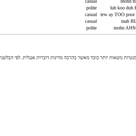
casual
mohn t
polite
luh koo du
casual
tew ay TOO po
casual
mah 
polite
mohn AH