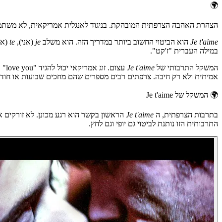
🌍
הצהרת האהבה הצרפתית המובהקת. בניגוד לאנגלית אמריקאית, לא משתמשי
Je t'aime
הוא הביטוי החשוב ביותר במדריך הזה. הוא משלב
je
(אני),
te
(או
במילה העברית "ז'קט".
המשקל התרבותי של
Je t'aime
עצום. זוג אמריקאי יכול להגיד "love you" בדרך החוצה מהבית, אבל זוג צרפתי מתייחס לביטוי הזה בטקסיות רבה יותר. לומר
אמיתית ולא רק חיבה. צרפתים רבים מספרים שהם מחכים שבועות או חוד
🌍
המשקל של Je t'aime
בתרבות הצרפתית, ה
Je t'aime
הראשון בקשר הוא רגע מכונן. לא זורקים א
התרבותית הזו נותנת לביטוי גם יופי וגם לחץ.