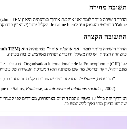
תשובה מהירה
t'aime' הרומנטי והעמוק ועד ל'Je t'aime bien' הקליל יותר (שבאופן פרדוקסלי אומר פחות), וגם עשרות כינויי חיבה כמו 'Mon amour', 'Mon cœur' ו'Ma moitié'.
התשובה הקצרה
הדרך הישירה ביותר לומר "אני אוהב/ת אותך" בצרפתית היא
huh TEM).
כהצהרה רצינית. יש לזה משקל, ודוברי צרפתית משתמשים בזה בכוונה.
לפי Organisation internationale de la Francophonie (OIF), צרפתית מדוברת על ידי כ 321 מיליון אנשים ב 29 מדינות. לאורך הטווח העצום הזה, שפת האהבה נשארת עקבית באופן מפתיע,
מונטריאול, דקר ובריסל. מה שכן משתנה הוא המערכת העשירה של ביטויים ס
"בצרפתית,
Je t'aime
הוא לא ביטוי שמפזרים בקלות. זו התחייבות
Politesse, savoir-vivre et relations sociales
, 2002)
(Geneviève-Dominique de Salins,
המדריך הזה כולל 17 ביטויי אהבה חיוניים בצרפתית, מסודרים
שתדעו בדיוק מתי ואיך להשתמש בו.