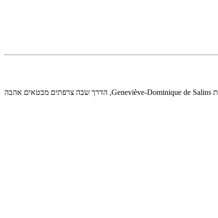
אלה הביטויים המרכזיים ששומרים לבני זוג. בתרבות הצרפתית, הצהרות רומנטיות נושאות יותר כובד מאשר בהרבה מדינות דוברות אנגלית. לפי הבלשנית Geneviève-Dominique de Salins, הדרך שבה צרפתים מבטאים אהבה