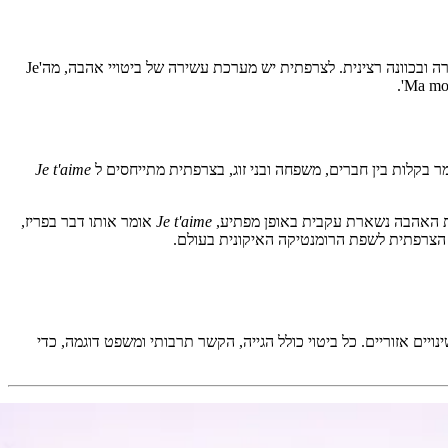
הדרך הישירה ביותר לומר 'אני אוהב/ת אותך' בצרפתית היא 'Je t'aime' (zhuh TEM). אבל בניגוד לאנגלית, דוברי צרפתית משתמשים בביטוי הזה במשורה ובכוונה רצינית. לצרפתית יש מערכת עשירה של ביטויי אהבה, מה'Je
 בקלות בין חברים, משפחה ובני זוג, בצרפתית מתייחסים ל
Je t'aime
Je t'aime
אומר אותו דבר בפריז,
ת הצרפתית לשפת הרומנטיקה האיקונית בעולם.
ם, ושינויים אזוריים. כל ביטוי כולל הגייה, הקשר תרבותי ומשפט דוגמה, כדי