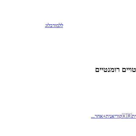
ללמוד
בלוג
ית
🇰🇷
קוריאנית
+
אחר...