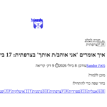
Wordy
← חזרה לבלוג
🇫🇷
צרפתית
איך אומרים 'אני אוהב/ת אותך' בצרפתית: 17 ביטויים רומנטיים
מאת Sandor
עודכן: 8 ביולי 2026
⏱
9 דק׳ קריאה
מוכן ללמוד?
בחר שפה כדי להתחיל!
🇬🇧
אנגלית
🇪🇸
ספרדית
🇫🇷
צרפתית
🇩🇪
גרמנית
🇮🇹
איטלקית
🇯🇵
יפנ