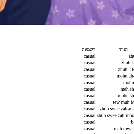
הגייה
רשמיות
casual
zh
casual
zhuh 
casual
zhuh TE
casual
mohn a
casual
moh
casual
mah s
casual
mohn s
casual
tew muh
casual
zhuh swee zah-
casual
zhuh swee zah-m
casual
b
casual
mah mwa