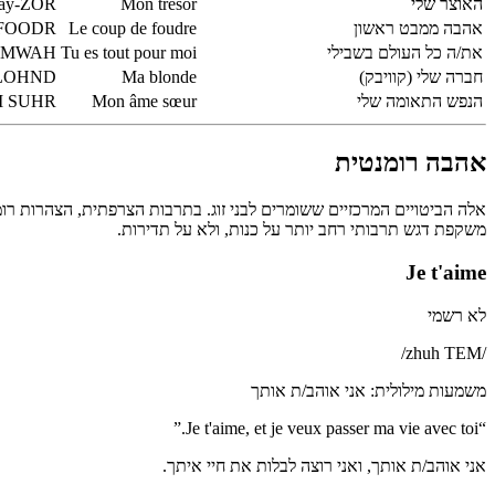
האוצר שלי
Mon trésor
ray-ZOR
אהבה ממבט ראשון
Le coup de foudre
h FOODR
את/ה כל העולם בשבילי
Tu es tout pour moi
or MWAH
חברה שלי (קוויבק)
Ma blonde
BLOHND
הנפש התאומה שלי
Mon âme sœur
M SUHR
אהבה רומנטית
משקפת דגש תרבותי רחב יותר על כנות, ולא על תדירות.
Je t'aime
לא רשמי
/
zhuh TEM
/
משמעות מילולית
:
אני אוהב/ת אותך
”
Je t'aime, et je veux passer ma vie avec toi.
“
אני אוהב/ת אותך, ואני רוצה לבלות את חיי איתך.