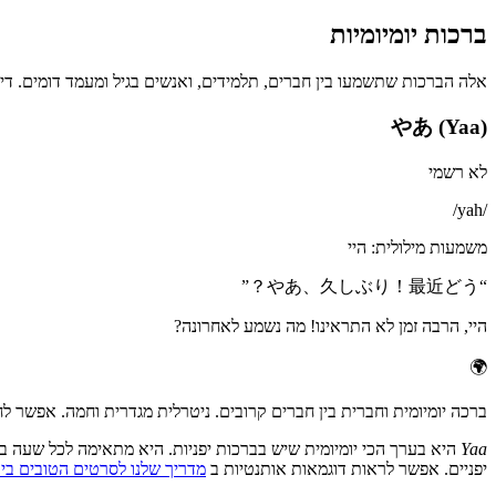
ברכות יומיומיות
אלה הברכות שתשמעו בין חברים, תלמידים, ואנשים בגיל ומעמד דומים. דיבו
やあ (Yaa)
לא רשמי
/
yah
/
משמעות מילולית
:
היי
”
やあ、久しぶり！最近どう？
“
היי, הרבה זמן לא התראינו! מה נשמע לאחרונה?
🌍
ברכה יומיומית וחברית בין חברים קרובים. ניטרלית מגדרית וחמה. אפשר לח
Yaa
היא בערך הכי יומיומית שיש בברכות יפניות. היא מתאימה לכל שעה 
יפניים. אפשר לראות דוגמאות אותנטיות ב
מדריך שלנו לסרטים הטובים ביות