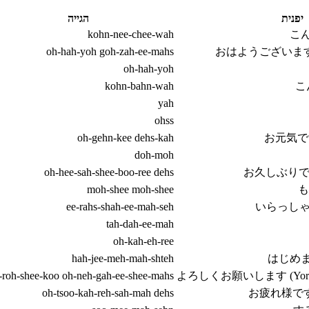
יפנית
הגייה
kohn-nee-chee-wah
こん
oh-hah-yoh goh-zah-ee-mahs
おはようございます (Oh
oh-hah-yoh
kohn-bahn-wah
こ
yah
ohss
oh-gehn-kee dehs-kah
お元気ですか 
doh-moh
oh-hee-sah-shee-boo-ree dehs
お久しぶりです (O
moh-shee moh-shee
も
ee-rahs-shah-ee-mah-seh
いらっしゃいませ
tah-dah-ee-mah
oh-kah-eh-ree
hah-jee-meh-mah-shteh
はじめまして
-roh-shee-koo oh-neh-gah-ee-shee-mahs
よろしくお願いします (Yoroshik
oh-tsoo-kah-reh-sah-mah dehs
お疲れ様です (O