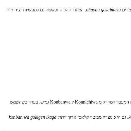
ohayou gozaimasu
. המוזרות הזו התפשטה גם לתעשיות יצירתיות
משתמשים בה מסוף אחר הצהריים או תחילת הערב והלאה. כמו Konnichiwa, היא עובדת ברמות רשמיות שונות, אבל היא מנומסת יותר מיומיומית. זמן המעבר המדויק מ Konnichiwa ל Konbanwa גמיש, בערך כשהשמש
k
, גם היא נוצרה מביטוי קלאסי ארוך יותר:
konban wa gokigen ikaga