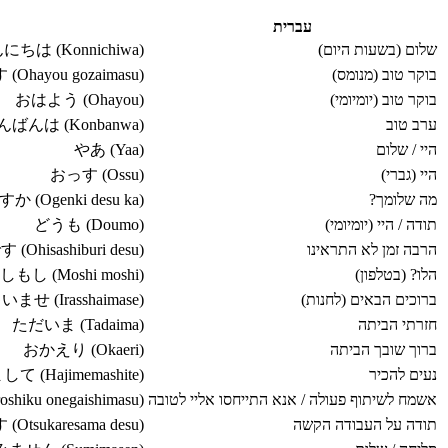
עברית
שלום (בשעות היום)
にちは (Konnichiwa)
בוקר טוב (מנומס)
ayou gozaimasu)
בוקר טוב (יומיומי)
おはよう (Ohayou)
ערב טוב
んばんは (Konbanwa)
היי / שלום
やあ (Yaa)
היי (גברי)
おっす (Ossu)
מה שלומך?
(Ogenki desu ka)
תודה / היי (יומיומי)
どうも (Doumo)
הרבה זמן לא התראינו
hisashiburi desu)
הלו? (בטלפון)
しもし (Moshi moshi)
ברוכים הבאים (לחנות)
 (Irasshaimase)
חזרתי הביתה
ただいま (Tadaima)
ברוך שובך הביתה
おかえり (Okaeri)
נעים להכיר
 (Hajimemashite)
אשמח לשיתוף פעולה / אנא התייחסו אליי לטובה
u onegaishimasu)
תודה על העבודה הקשה
tsukaresama desu)