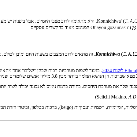
הדרך הנפוצה ביותר לומר שלום ביפנית היא 'Konnichiwa' (こんにちは, kohn-nee-chee-wah).
(こんにちは
Konnichiwa
זה מתאים לרוב המצבים בשעות היום ומובן לכולם. 
. בניגוד לשפות מערביות רבות שבהן "שלום" אחד מתאי
ה שלך את מערכת היחסים. בחירה ברמת נימוס לא נכונה יכולה ליצור יותר 
A D
המדריך הזה מכסה 17 ברכות יפניות חיוניות, מסודרות לפי קטגוריות: או