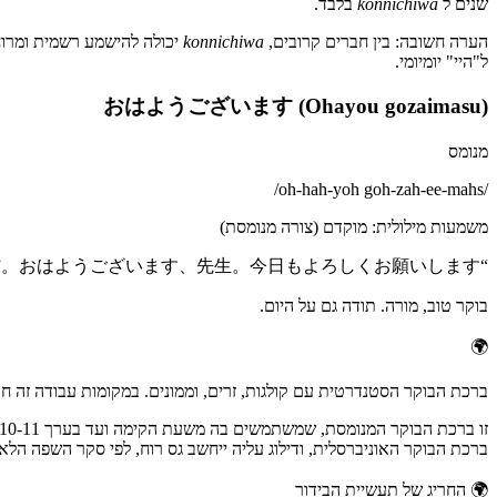
שנים ל
konnichiwa
בלבד.
הערה חשובה: בין חברים קרובים,
konnichiwa
יכולה להישמע רשמית ומרו
ל"היי" יומיומי.
おはようございます (Ohayou gozaimasu)
מנומס
/
oh-hah-yoh goh-zah-ee-mahs
/
משמעות מילולית
:
מוקדם (צורה מנומסת)
”
おはようございます、先生。今日もよろしくお願いします。
“
בוקר טוב, מורה. תודה גם על היום.
🌍
ברכת הבוקר הסטנדרטית עם קולגות, זרים, וממונים. במקומות עבודה זה חו
זו ברכת הבוקר המנומסת, שמשתמשים בה משעת הקימה ועד בערך 10-11 בבוקר. המילה
ברכת הבוקר האוניברסלית, ודילוג עליה ייחשב גס רוח, לפי סקר השפה הלאומית של  Cultural Affairs
🌍
החריג של תעשיית הבידור