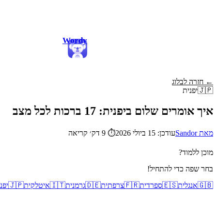
Wordy
← חזרה לבלוג
🇯🇵
יפנית
איך אומרים שלום ביפנית: 17 ברכות לכל מצב
מאת Sandor
עודכן: 15 ביולי 2026
⏱
9 דק׳ קריאה
מוכן ללמוד?
בחר שפה כדי להתחיל!
🇬🇧
אנגלית
🇪🇸
ספרדית
🇫🇷
צרפתית
🇩🇪
גרמנית
🇮🇹
איטלקית
🇯🇵
יפנ