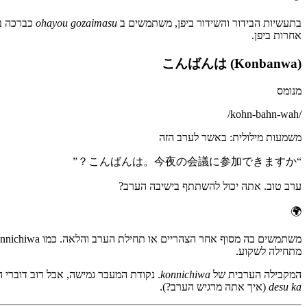
בתעשיות הבידור והשידור ביפן, משתמשים ב
ohayou gozaimasu
כברכה בכל 
אחרות ביפן.
こんばんは (Konbanwa)
מנומס
/
kohn-bahn-wah
/
משמעות מילולית
:
באשר לערב הזה
”
こんばんは。今夜の会議に参加できますか？
“
ערב טוב. אתה יכול להשתתף בישיבה הערב?
🌍
מתחילה לשקוע.
המקבילה הערבית של
konnichiwa
. נקודת המעבר גמישה, אבל רוב דוברי ה
desu ka
(איך אתה מרגיש הערב?).