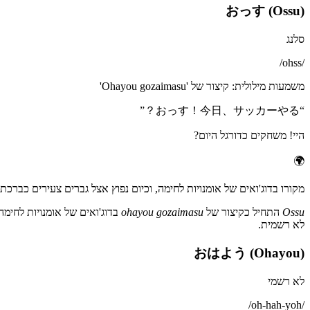
おっす (Ossu)
סלנג
/
ohss
/
משמעות מילולית
:
קיצור של 'Ohayou gozaimasu'
”
おっす！今日、サッカーやる？
“
היי! משחקים כדורגל היום?
🌍
מקורו בדוג'ואים של אומנויות לחימה, וכיום נפוץ אצל גברים צעירים כברכ
Ossu
התחיל כקיצור של
ohayou gozaimasu
בדוג'ואים של אומנויות לחימה
לא רשמית.
おはよう (Ohayou)
לא רשמי
/
oh-hah-yoh
/