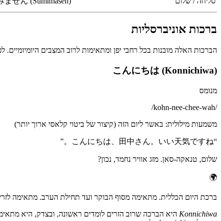
סליחה / שלום
ません (Sumimasen)
ברכות אוניברסליות
הברכות האלה מובנות בכל רחבי יפן ומתאימות לרוב המצבים היומיומיים. לפי חומרי לימוד השפה של NHK World-Japan, שליטה בשלוש הברכות האלה לפי 
こんにちは (Konnichiwa)
מנומס
/
kohn-nee-chee-wah
/
משמעות מילולית
:
באשר ליום הזה (קיצור של ביטוי קלאסי ארוך יותר)
”
こんにちは、田中さん。いい天気ですね。
“
שלום, טנאקה-סאן. מזג אוויר נחמד, נכון?
🌍
ברכת היום הכללית. מתאימה מסוף הבוקר ועד תחילת הערב. מתאימה לזרים,
Konnichiwa
היא הברכה שרוב הזרים לומדים ראשונה, ובצדק, היא מתאימ