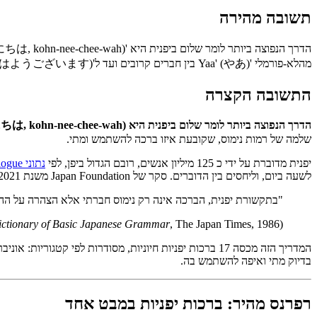
תשובה מהירה
מהלא-פורמלי 'Yaa' (やあ) בין חברים קרובים ועד ל'Ohayou gozaimasu' (おはようございます) המנומס מאוד בהקשרים עסקיים.
התשובה הקצרה
הדרך הנפוצה ביותר לומר שלום ביפנית היא
, kohn-nee-chee-wah).
שלמה של רמות נימוס, שקובעת איזו ברכה להשתמש ומתי.
יפנית מדוברת על ידי כ 125 מיליון אנשים, רובם הגדול ביפן, לפי
נתוני Ethnologue לשנת 2024
לשעה ביום, וליחסים בין הדוברים. סקר של Japan Foundation משנת 2021 מצא שברכות הן הנושא הנלמד ביותר מבין 3.8 מיליון אנשים שלומדים יפנית בעולם, כי חשוב מאוד להשתמש בהן נכון.
"בתקשורת יפנית, הברכה אינה רק נימוס חברתי אלא הצהרה על ההבנ
ictionary of Basic Japanese Grammar
, The Japan Times, 1986)
(Seiichi Makino,
בדיוק מתי ואיפה להשתמש בה.
רפרנס מהיר: ברכות יפניות במבט אחד