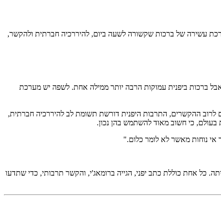
 היא מתאימה לרוב מצבי היומיום. אבל ביפנית יש מערכת עשירה של ברכות שקשורה לשעה ביום, להיררכיה חברתית ולהקשר,
אבל ברכות ביפנית עמוקות הרבה יותר ממילה אחת. לשפה יש מערכת
ם לרוב ההקשרים, התרבות היפנית דורשת תשומת לב להיררכיה חברתית,
אי נוחות מאשר לא לומר כלום."
ניברסליות, יומיומיות, רשמיות ועסקיות (keigo), ברכות בטלפון, וביטויי חזרה הביתה. כל אחת כוללת כתב יפני, הגייה ברומאג'י, והקשר תרבותי, כדי שתדעו