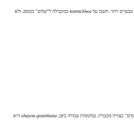
טבעיים יותר. חשבו על
konnichiwa
כמקבילה ל"שלום" מנומס, ולא
דם" בצורה מכבדת. במקומות עבודה ביפן,
ohayou gozaimasu
היא