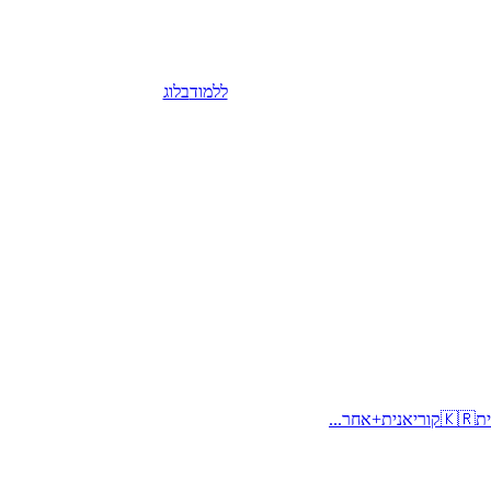
ללמוד
בלוג
ית
🇰🇷
קוריאנית
+
אחר...