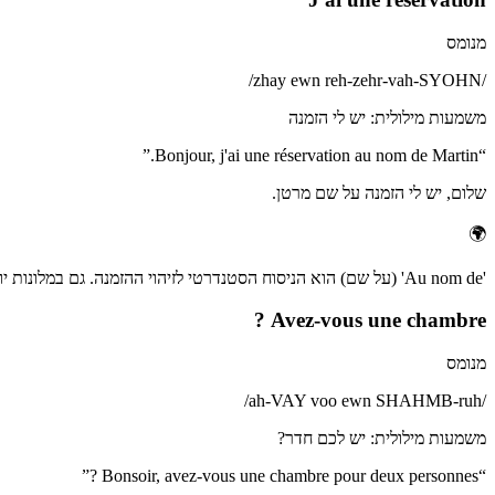
מנומס
/
zhay ewn reh-zehr-vah-SYOHN
/
משמעות מילולית
:
יש לי הזמנה
”
Bonjour, j'ai une réservation au nom de Martin.
“
שלום, יש לי הזמנה על שם מרטן.
🌍
'Au nom de' (על שם) הוא הניסוח הסטנדרטי לזיהוי ההזמנה. גם במלונות יוקרה שבהם מדברים אנגלית, להתחיל עם 'Bonjour, j'ai une réservation' מראה כבוד.
Avez-vous une chambre ?
מנומס
/
ah-VAY voo ewn SHAHMB-ruh
/
משמעות מילולית
:
יש לכם חדר?
”
Bonsoir, avez-vous une chambre pour deux personnes ?
“