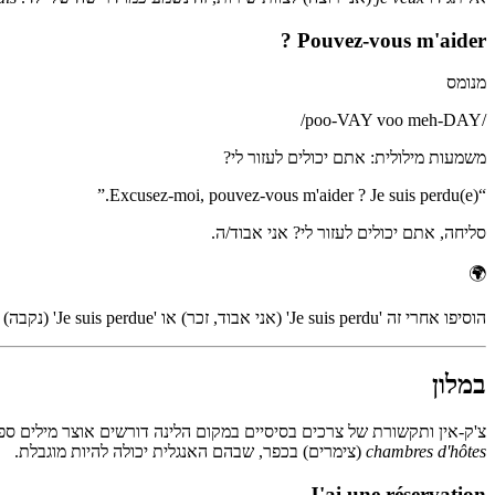
Pouvez-vous m'aider ?
מנומס
/
poo-VAY voo meh-DAY
/
משמעות מילולית
:
אתם יכולים לעזור לי?
”
Excusez-moi, pouvez-vous m'aider ? Je suis perdu(e).
“
סליחה, אתם יכולים לעזור לי? אני אבוד/ה.
🌍
הוסיפו אחרי זה 'Je suis perdu' (אני אבוד, זכר) או 'Je suis perdue' (נקבה) כשאתם לא מוצאים את הדרך. רוב הצרפתים שמחים לעזור אחרי שהראיתם נימוס וביקשתם בצרפתית.
במלון
צ'ק-אין ותקשורת של צרכים בסיסיים במקום הלינה דורשים אוצר מילים ספצי
chambres d'hôtes
(צימרים) בכפר, שבהם האנגלית יכולה להיות מוגבלת.
J'ai une réservation