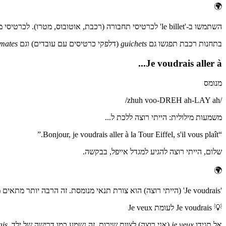
🌍
השתמשו ב-'le billet' לכרטיסי תחבורה (רכבת, אוטובוס, מטרו). לכרטיסי מוזיאון או אירוע אפשר גם להשתמש ב-'l'entrée' (כניסה): 'Combien coûte l'entrée ?'
בתחנות רכבת תפגשו גם
guichets
(דלפקי כרטיסים עם עובדים) וגם
mates
Je voudrais aller à...
מנומס
/
zhuh voo-DREH ah-LAY ah
/
משמעות מילולית
:
הייתי רוצה ללכת ל...
”
Bonjour, je voudrais aller à la Tour Eiffel, s'il vous plaît.
“
שלום, הייתי רוצה להגיע למגדל אייפל, בבקשה.
🌍
'Je voudrais' (הייתי רוצה) הוא צורת תנאי מנומסת. זה הרבה יותר מתאים מ-'je veux' (אני רוצה), שנשמע חד ותובעני בצרפתית.
💡
Je voudrais לעומת Je veux
אל תגידו
je veux
(אני רוצה) לצוות שירות, זה נשמע כמו דרישה של ילד.
ais