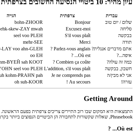
עיון מהיר: 10 ביטויי הנסיעה החשובים בצרפתית
עברית
צרפתית
הגייה
שלום / יום טוב
Bonjour
bohn-ZHOOR
סליחה
Excusez-moi
ehk-skew-ZAY mwah
בבקשה
S'il vous plaît
seel voo PLEH
תודה
Merci
mehr-SEE
אתם מדברים אנגלית?
Parlez-vous anglais ?
r-LAY voo ahn-GLEH
איפה...?
Où est... ?
oo EH
כמה זה עולה?
Combien ça coûte ?
hm-BYEH̃ sah KOOT
חשבון, בבקשה
L'addition, s'il vous plaît
SYOHN seel voo PLEH
אני לא מבין/ה
Je ne comprends pas
nuh kohm-PRAHN pah
עזרה!
Au secours !
oh suh-KOOR
Getting Around
Phrasebook, שאלות שקשורות לתחבורה הן הביטויים הנפוצים ביותר בקרב מטיילים בצרפת.
Où est... ?