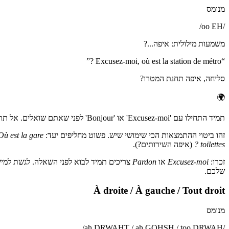
מנומס
/
oo EH
/
משמעות מילולית
:
איפה...?
”
Excusez-moi, où est la station de métro ?
“
סליחה, איפה תחנת המטרו?
🌍
תמיד התחילו עם 'Excusez-moi' או 'Bonjour' לפני שאתם שואלים. אל תתחילו ישר עם 'Où est...', זה נשמע תובעני.
זהו ביטוי ההתמצאות הכי שימושי שיש. פשוט מחליפים יעד:
Où est la gare ?
toilettes ?
(איפה השירותים?).
זכרו:
Excusez-moi
או
Pardon
צריכים תמיד לבוא לפני השאלה. לגשת למישה
שלכם.
À droite / À gauche / Tout droit
מנומס
/
ah DRWAHT / ah GOHSH / too DRWAH
/