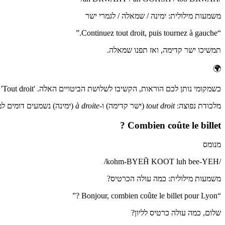
משמעות מילולית
:
ימינה / שמאלה / לגמרי ישר
”
Continuez tout droit, puis tournez à gauche.
“
תמשיכו ישר קדימה, ואז תפנו שמאלה.
🌍
כשמקומי נותן לכם הוראות, הקשיבו לשלושת הביטויים האלה. 'Tout droit' חשוב במיוחד, הוא נשמע דומה ל-'à droite' אבל המשמעות הפוכה (ישר, לא ימינה).
מלכודת נפוצה:
tout droit
(ישר קדימה) ו-
à droite
(ימינה) נשמעים דומים למי
Combien coûte le billet ?
מנומס
/
kohm-BYEH̃ KOOT luh bee-YEH
/
משמעות מילולית
:
כמה עולה הכרטיס?
”
Bonjour, combien coûte le billet pour Lyon ?
“
שלום, כמה עולה כרטיס לליון?