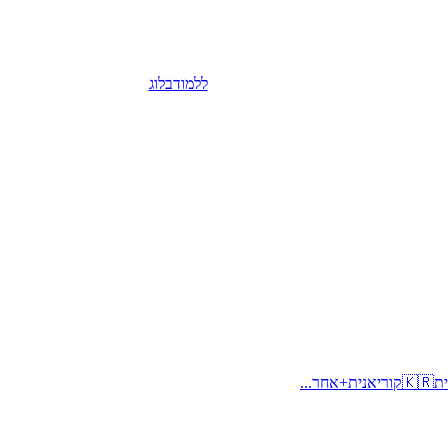
ללמוד
בלוג
ית
🇰🇷
קוריאנית
+
אחר...