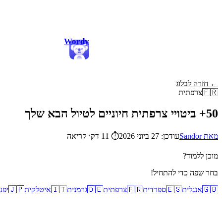
Wordy
← חזרה לבלוג
🇫🇷
צרפתית
50+ ביטויי צרפתית חיוניים לטיול הבא שלך
מאת Sandor
עודכן: 27 ביוני 2026
⏱
11 דק׳ קריאה
מוכן ללמוד?
בחר שפה כדי להתחיל!
🇬🇧
אנגלית
🇪🇸
ספרדית
🇫🇷
צרפתית
🇩🇪
גרמנית
🇮🇹
איטלקית
🇯🇵
יפנ