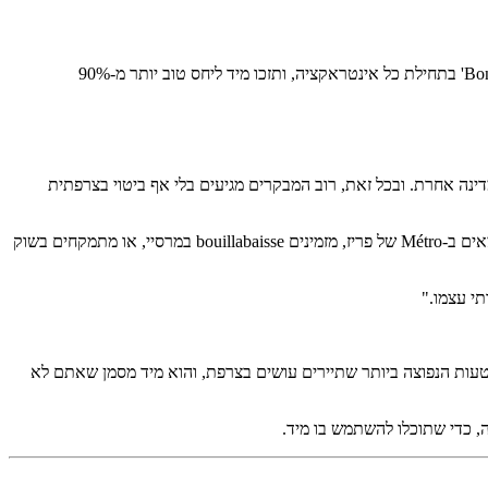
הביטוי החשוב ביותר בצרפתית לטיול הוא 'Excusez-moi' (ehk-skew-ZAY mwah), תמיד אמרו אותו לפני שאתם שואלים משהו. שלבו אותו עם 'Bonjour' בתחילת כל אינטראקציה, ותזכו מיד ליחס טוב יותר מ-90%
 (UNWTO), צרפת קיבלה מעל 90 מיליון תיירים בינלאומיים ב-2023, יותר מכל מדינה אחרת. ובכל זאת, רוב המבקרים מגיעים בלי אף ביטוי בצרפתית
זו החמצה. לפי Organisation internationale de la Francophonie (OIF), צרפתית מדוברת על ידי כ-321 מיליון אנשים ב-29 מדינות. בין אם אתם מתמצאים ב-Métro של פריז, מזמינים bouillabaisse במרסיי, או מתמקחים בשוק
י עצמו."
עות הנפוצה ביותר שתיירים עושים בצרפת, והוא מיד מסמן שאתם לא
יה, כדי שתוכלו להשתמש בו מיד.