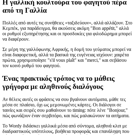
Η γαλλική κουλτούρα του φαγητού πέρα
από τη Γαλλία
Πολλές από αυτές τις συνήθειες «ταξιδεύουν», αλλά αλλάζουν. Στο
Κεμπέκ, για παράδειγμα, θα ακούσεις ακόμη "Bon appétit," αλλά
οι ρυθμοί εξυπηρέτησης και οι προσδοκίες για φιλοδώρημα μπορεί
να διαφέρουν.
Σε μέρη της γαλλόφωνης Αφρικής, η δομή του γεύματος μπορεί να
είναι διαφορετική, αλλά τα βασικά της ευγένειας ισχύουν: χαιρέτα
πρώτα, χρησιμοποίησε "s'il vous plaît" και "merci," και σεβάσου
τον κοινό ρυθμό του φαγητού.
Ένας πρακτικός τρόπος να το μάθεις
γρήγορα με αληθινούς διαλόγους
Αν θέλεις αυτές οι φράσεις να σου βγαίνουν αυτόματα, μάθε τες
μέσα σε πλαίσιο, όχι ως μεμονωμένες κάρτες. Οι διάλογοι σε
ταινίες και σειρές σου μαθαίνουν το timing: πότε λένε "Bonjour,"
πώς φωνάζουν έναν σερβιτόρο, και πώς μαλακώνουν τα αιτήματα.
Το Wordy διδάσκει γαλλικά μέσα από σύντομα, αληθινά κλιπ με
διαδραστικούς υπότιτλους, βοήθεια προφοράς και επανάληψη που