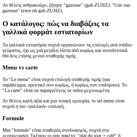
Αν θέλεις ανθρακούχο, ζήτησε "gazeuse" (gah-ZUHZ): "Une eau
gazeuse" (ewn oh gah-ZUHZ).
Ο κατάλογος: πώς να διαβάζεις τα
γαλλικά φορμάτ εστιατορίων
Τα γαλλικά εστιατόρια συχνά οργανώνουν τις επιλογές ανά στάδιο
γεύματος, όχι ως μια μεγάλη λίστα από κυρίως και συνοδευτικά.
Θα δεις επίσης μενού σταθερής τιμής.
Menu vs carte
Το "Le menu" είναι συχνά επιλογή σταθερής τιμής (για
παράδειγμα, ορεκτικό συν κυρίως, ή κυρίως συν επιδόρπιο). Το
"La carte" είναι να παραγγέλνεις τα πιάτα μεμονωμένα.
Αν θέλεις καλή αξία και μια τυπική εμπειρία, το set menu είναι
συχνά η πιο «γαλλική» επιλογή.
Formule
Μια "formule" είναι σταθερός συνδυασμός, συχνά στο
μεσημεριανό. Σκέψου το σαν πακέτο: "plat du jour + café" ή