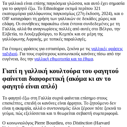
Τα γαλλικά είναι επίσης παγκόσμια γλώσσα, και αυτό έχει σημασία
για το φαγητό έξω. Το Ethnologue εκτιμά περίπου 321
εκατομμύρια γαλλόφωνους παγκοσμίως (27η έκδοση, 2024), και ο
OIF καταγράφει τη χρήση των γαλλικών σε δεκάδες χώρες και
εδάφη. Οι συνήθειες παρακάτω είναι έντονα συνδεδεμένες με τη
Γαλλία, αλλά θα αναγνωρίσεις πολλές από αυτές στο Βέλγιο, την
Ελβετία, το Λουξεμβούργο, το Κεμπέκ και σε μέρη της
γαλλόφωνης Αφρικής, με τοπικές παραλλαγές.
Για έτοιμες φράσεις για εστιατόριο, ξεκίνα με τις
γαλλικές φράσεις
ταξιδιού
. Για τους ευρύτερους κοινωνικούς κανόνες πίσω από την
ευγένεια, δες την
γαλλική εθιμοτυπία και τα έθιμα
.
Γιατί η γαλλική κουλτούρα του φαγητού
φαίνεται διαφορετική (ακόμα κι αν το
φαγητό είναι απλό)
Το φαγητό έξω στη Γαλλία συχνά φαίνεται επίσημο στους
επισκέπτες, επειδή οι κανόνες είναι άρρητοι. Το ζητούμενο δεν
είναι η ακαμψία, αλλά ο συντονισμός: όλοι ξέρουν πότε ξεκινά το
γεύμα, πώς εξελίσσεται και τι θεωρείται σεβαστή συμπεριφορά.
Ο κοινωνιολόγος Pierre Bourdieu, στο
Distinction
(Harvard