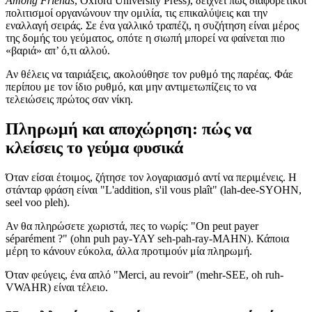
Among Friends
, Oxford University Press), δείχνει πώς διαφορετικοί
πολιτισμοί οργανώνουν την ομιλία, τις επικαλύψεις και την
εναλλαγή σειράς. Σε ένα γαλλικό τραπέζι, η συζήτηση είναι μέρος
της δομής του γεύματος, οπότε η σιωπή μπορεί να φαίνεται πιο
«βαριά» απ’ ό,τι αλλού.
Αν θέλεις να ταιριάξεις, ακολούθησε τον ρυθμό της παρέας. Φάε
περίπου με τον ίδιο ρυθμό, και μην αντιμετωπίζεις το να
τελειώσεις πρώτος σαν νίκη.
Πληρωμή και αποχώρηση: πώς να
κλείσεις το γεύμα φυσικά
Όταν είσαι έτοιμος, ζήτησε τον λογαριασμό αντί να περιμένεις. Η
στάνταρ φράση είναι "L'addition, s'il vous plaît" (lah-dee-SYOHN,
seel voo pleh).
Αν θα πληρώσετε χωριστά, πες το νωρίς: "On peut payer
séparément ?" (ohn puh pay-YAY seh-pah-ray-MAHN). Κάποια
μέρη το κάνουν εύκολα, άλλα προτιμούν μία πληρωμή.
Όταν φεύγεις, ένα απλό "Merci, au revoir" (mehr-SEE, oh ruh-
VWAHR) είναι τέλειο.