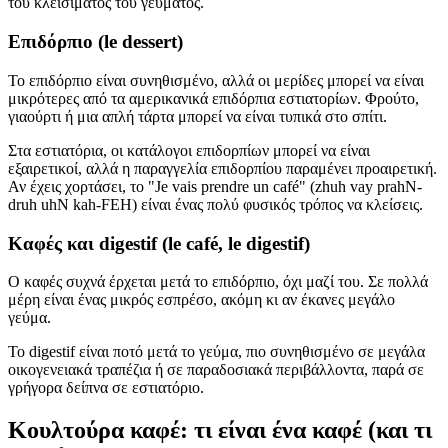
του κλεισίματος του γεύματος.
Επιδόρπιο (le dessert)
Το επιδόρπιο είναι συνηθισμένο, αλλά οι μερίδες μπορεί να είναι
μικρότερες από τα αμερικανικά επιδόρπια εστιατορίων. Φρούτο,
γιαούρτι ή μια απλή τάρτα μπορεί να είναι τυπικά στο σπίτι.
Στα εστιατόρια, οι κατάλογοι επιδορπίων μπορεί να είναι
εξαιρετικοί, αλλά η παραγγελία επιδορπίου παραμένει προαιρετική.
Αν έχεις χορτάσει, το "Je vais prendre un café" (zhuh vay prahN-
druh uhN kah-FEH) είναι ένας πολύ φυσικός τρόπος να κλείσεις.
Καφές και digestif (le café, le digestif)
Ο καφές συχνά έρχεται μετά το επιδόρπιο, όχι μαζί του. Σε πολλά
μέρη είναι ένας μικρός εσπρέσο, ακόμη κι αν έκανες μεγάλο
γεύμα.
Το digestif είναι ποτό μετά το γεύμα, πιο συνηθισμένο σε μεγάλα
οικογενειακά τραπέζια ή σε παραδοσιακά περιβάλλοντα, παρά σε
γρήγορα δείπνα σε εστιατόριο.
Κουλτούρα καφέ: τι είναι ένα καφέ (και τι