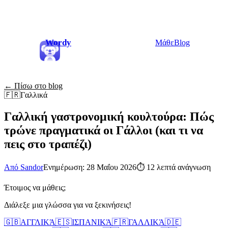
Wordy
Μάθε
Blog
← Πίσω στο blog
🇫🇷
Γαλλικά
Γαλλική γαστρονομική κουλτούρα: Πώς
τρώνε πραγματικά οι Γάλλοι (και τι να
πεις στο τραπέζι)
Από Sandor
Ενημέρωση: 28 Μαΐου 2026
⏱
12 λεπτά ανάγνωση
Έτοιμος να μάθεις;
Διάλεξε μια γλώσσα για να ξεκινήσεις!
🇬🇧
ΑΓΓΛΙΚΆ
🇪🇸
ΙΣΠΑΝΙΚΆ
🇫🇷
ΓΑΛΛΙΚΆ
🇩🇪