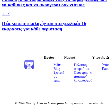
να καθίσεις και να ακούγεσαι σαν ντόπιος
🇫🇷
Πώς να πεις «καληνύχτα» στα γαλλικά: 16
εκφράσεις για κάθε περίσταση
Προϊόν
Νομικά
Υποστήριξ
Μάθε
Πολιτική
Υποσ
Blog
απορρήτου
Επικ
Σχετικά
Όροι χρήσης
με
Διαγραφή
εμάς
λογαριασμού
© 2026 Wordy. Όλα τα δικαιώματα διατηρούνται.
wordy.info