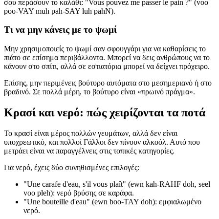
σου περάσουν το καλάθι: "Vous pouvez me passer le pain ?" (voo
poo-VAY muh pah-SAY luh pahN).
Τι να μην κάνεις με το ψωμί
Μην χρησιμοποιείς το ψωμί σαν σφουγγάρι για να καθαρίσεις το
πιάτο σε επίσημα περιβάλλοντα. Μπορεί να δεις ανθρώπους να το
κάνουν στο σπίτι, αλλά σε εστιατόρια μπορεί να δείχνει πρόχειρο.
Επίσης, μην περιμένεις βούτυρο αυτόματα στο μεσημεριανό ή στο
βραδινό. Σε πολλά μέρη, το βούτυρο είναι «πρωινό πράγμα».
Κρασί και νερό: πώς χειρίζονται τα ποτά
Το κρασί είναι μέρος πολλών γευμάτων, αλλά δεν είναι
υποχρεωτικό, και πολλοί Γάλλοι δεν πίνουν αλκοόλ. Αυτό που
μετράει είναι να παραγγέλνεις στις τοπικές κατηγορίες.
Για νερό, έχεις δύο συνηθισμένες επιλογές:
"Une carafe d'eau, s'il vous plaît" (ewn kah-RAHF doh, seel
voo pleh): νερό βρύσης σε καράφα.
"Une bouteille d'eau" (ewn boo-TAY doh): εμφιαλωμένο
νερό.