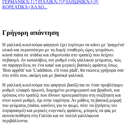
ΓΕΡΜΑΝΙΚΆ
🇮🇹
ΙΤΑΛΙΚΆ
🇯🇵
ΙΑΠΩΝΙΚΆ
🇰🇷
ΚΟΡΕΑΤΙΚΆ
+
ΆΛΛΟ...
Γρήγορη απάντηση
Η γαλλική κουλτούρα φαγητού έχει λιγότερο να κάνει με 'ψαγμένα'
υλικά και περισσότερο με τη δομή: σταθερές ώρες γευμάτων,
κοινά πιάτα σε στάδια και εθιμοτυπία στο τραπέζι που δείχνει
σεβασμό. Αν καταλάβεις τον ρυθμό ενός γαλλικού γεύματος, πώς
να παραγγείλεις σε ένα καφέ και μερικές βασικές φράσεις όπως
'Bon appétit' και 'L'addition, s'il vous plaît', θα νιώσεις γρήγορα σαν
στο σπίτι σου, ακόμη και με βασικά γαλλικά.
Η γαλλική κουλτούρα του φαγητού βασίζεται σε έναν προβλέψιμο
ρυθμό: ελαφρύ πρωινό, δομημένο μεσημεριανό και βραδινό, και
τρόπους στο τραπέζι που δίνουν προτεραιότητα στη συζήτηση και
στον κοινό ρυθμό, όχι στην ταχύτητα. Αν μάθεις τη βασική μορφή
του γεύματος (πιάτα, κανόνες για το ψωμί, πότε να ζητήσεις τον
λογαριασμό) και μερικές ευγενικές φράσεις, μπορείς να φας με
αυτοπεποίθηση στη Γαλλία και σε πολλά γαλλόφωνα
περιβάλλοντα.