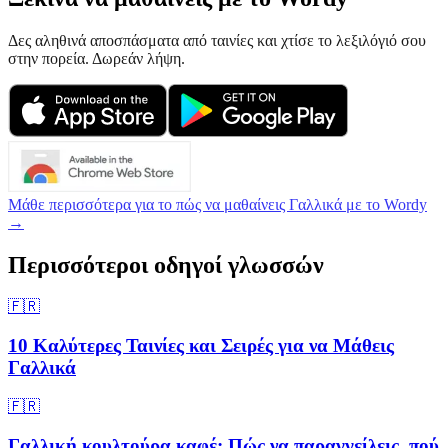
Δες αληθινά αποσπάσματα από ταινίες και χτίσε το λεξιλόγιό σου
στην πορεία. Δωρεάν λήψη.
Μάθε περισσότερα για το πώς να μαθαίνεις Γαλλικά με το Wordy
→
Περισσότεροι οδηγοί γλωσσών
🇫🇷
10 Καλύτερες Ταινίες και Σειρές για να Μάθεις
Γαλλικά
🇫🇷
Γαλλική κουλτούρα καφέ: Πώς να παραγγείλεις, πού