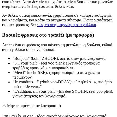
επισκέπτες. Αυτό δεν είναι ψυχρότητα, είναι διαφορετικό μοντέλο:
αναμένεται να δείξεις εσύ πότε θέλεις κάτι.
Αν θέλεις ομαλή επικοινωνία, χρησιμοποίησε καθαρές εισαγωγές
και κλεισίματα, και κράτα τα αιτήματα σύντομα. Για περισσότερες
έτοιμες φράσεις, δες
πώς να πεις συγγνώμη στα γαλλικά
.
Βασικές φράσεις στο τραπέζι (με προφορά)
Αυτές είναι οι φράσεις που κάνουν τη μεγαλύτερη δουλειά, ειδικά
αν τα γαλλικά σου είναι βασικά.
"Bonjour" (bohn-ZHOOR): πες το όταν μπαίνεις, πάντα.
"S'il vous plaît" (seel voo pleh): ευγενικός τρόπος να
τραβήξεις προσοχή και «παρακαλώ».
"Merci" (mehr-SEE): χρησιμοποίησέ το συνεχώς, το
περιμένουν.
"Je voudrais ..." (zhuh voo-DRAY): «θα ήθελα...», πιο ήπιο
από το "Je veux."
"L'addition, s'il vous plaît" (lah-dee-SYOHN, seel voo pleh):
για να ζητήσεις τον λογαριασμό.
⚠️
Μην περιμένεις τον λογαριασμό
Στη Γαλλία, οι σερβιτόροι συχνά δεν φέρνουν τον λογαριασμό