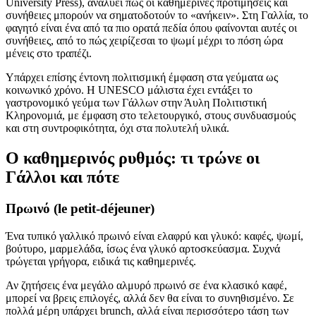
University Press), αναλύει πώς οι καθημερινές προτιμήσεις και
συνήθειες μπορούν να σηματοδοτούν το «ανήκειν». Στη Γαλλία, το
φαγητό είναι ένα από τα πιο ορατά πεδία όπου φαίνονται αυτές οι
συνήθειες, από το πώς χειρίζεσαι το ψωμί μέχρι το πόση ώρα
μένεις στο τραπέζι.
Υπάρχει επίσης έντονη πολιτισμική έμφαση στα γεύματα ως
κοινωνικό χρόνο. Η UNESCO μάλιστα έχει εντάξει το
γαστρονομικό γεύμα των Γάλλων στην Άυλη Πολιτιστική
Κληρονομιά, με έμφαση στο τελετουργικό, στους συνδυασμούς
και στη συντροφικότητα, όχι στα πολυτελή υλικά.
Ο καθημερινός ρυθμός: τι τρώνε οι
Γάλλοι και πότε
Πρωινό (le petit-déjeuner)
Ένα τυπικό γαλλικό πρωινό είναι ελαφρύ και γλυκό: καφές, ψωμί,
βούτυρο, μαρμελάδα, ίσως ένα γλυκό αρτοσκεύασμα. Συχνά
τρώγεται γρήγορα, ειδικά τις καθημερινές.
Αν ζητήσεις ένα μεγάλο αλμυρό πρωινό σε ένα κλασικό καφέ,
μπορεί να βρεις επιλογές, αλλά δεν θα είναι το συνηθισμένο. Σε
πολλά μέρη υπάρχει brunch, αλλά είναι περισσότερο τάση των