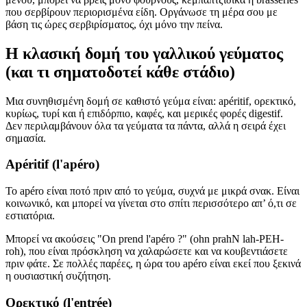
που σερβίρουν περιορισμένα είδη. Οργάνωσε τη μέρα σου με
βάση τις ώρες σερβιρίσματος, όχι μόνο την πείνα.
Η κλασική δομή του γαλλικού γεύματος
(και τι σηματοδοτεί κάθε στάδιο)
Μια συνηθισμένη δομή σε καθιστό γεύμα είναι: apéritif, ορεκτικό,
κυρίως, τυρί και ή επιδόρπιο, καφές, και μερικές φορές digestif.
Δεν περιλαμβάνουν όλα τα γεύματα τα πάντα, αλλά η σειρά έχει
σημασία.
Apéritif (l'apéro)
Το apéro είναι ποτό πριν από το γεύμα, συχνά με μικρά σνακ. Είναι
κοινωνικό, και μπορεί να γίνεται στο σπίτι περισσότερο απ’ ό,τι σε
εστιατόρια.
Μπορεί να ακούσεις "On prend l'apéro ?" (ohn prahN lah-PEH-
roh), που είναι πρόσκληση να χαλαρώσετε και να κουβεντιάσετε
πριν φάτε. Σε πολλές παρέες, η ώρα του apéro είναι εκεί που ξεκινά
η ουσιαστική συζήτηση.
Ορεκτικό (l'entrée)