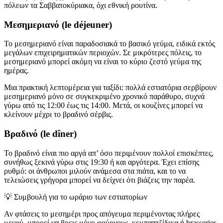
πόλεων τα Σαββατοκύριακα, όχι εθνική ρουτίνα.
Μεσημεριανό (le déjeuner)
Το μεσημεριανό είναι παραδοσιακά το βασικό γεύμα, ειδικά εκτός
μεγάλων επιχειρηματικών περιοχών. Σε μικρότερες πόλεις, το
μεσημεριανό μπορεί ακόμη να είναι το κύριο ζεστό γεύμα της
ημέρας.
Μια πρακτική λεπτομέρεια για ταξίδι: πολλά εστιατόρια σερβίρουν
μεσημεριανό μόνο σε συγκεκριμένο χρονικό παράθυρο, συχνά
γύρω από τις 12:00 έως τις 14:00. Μετά, οι κουζίνες μπορεί να
κλείνουν μέχρι το βραδινό σέρβις.
Βραδινό (le dîner)
Το βραδινό είναι πιο αργά απ’ όσο περιμένουν πολλοί επισκέπτες,
συνήθως ξεκινά γύρω στις 19:30 ή και αργότερα. Έχει επίσης
ρυθμό: οι άνθρωποι μιλούν ανάμεσα στα πιάτα, και το να
τελειώσεις γρήγορα μπορεί να δείχνει ότι βιάζεις την παρέα.
💡
Συμβουλή για το ωράριο των εστιατορίων
Αν φτάσεις το μεσημέρι προς απόγευμα περιμένοντας πλήρες
μενού, μπορεί να βρεις μόνο φούρνους, κεμπαπτζίδικα ή brasseries