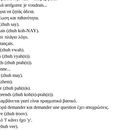
ά αιτήματα: je voudrais...
για να ζητάς άδεια.
ωση και πιθανότητα.
 (zhuh say).
nais (zhuh koh-NAY).
σε πλάγιο λόγο.
rançais.
 (zhuh vwah).
s (zhuh vyah(n)).
ds (zhuh prah(n)).
onne...
 (zhuh may).
(zhem).
e (zhuh pah(n)s).
rends (zhuh koh(n)-prah(n)).
αμβάνεται γιατί είναι πραγματικά βασικό.
ορά demander και demander une question έχει αποχρώσεις.
ve (zhuh troov).
 'l' κάνει ήχο 'y'.
(zhuh vee).