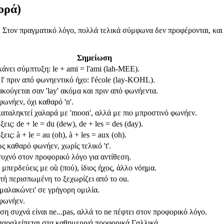
φορά)
 Στον πραγματικό λόγο, πολλά τελικά σύμφωνα δεν προφέρονται, και οι
Σημείωση
άνει σύμπτυξη: le + ami = l'ami (lah-MEE).
 l' πριν από φωνηεντικό ήχο: l'école (lay-KOHL).
ακούγεται σαν 'lay' ακόμα και πριν από φωνήεντα.
φωνήεν, όχι καθαρό 'n'.
αταληκτεί χαλαρά με 'moon', αλλά με πιο μπροστινό φωνήεν.
εις: de + le = du (dew), de + les = des (day).
εις: à + le = au (oh), à + les = aux (oh).
ς καθαρό φωνήεν, χωρίς τελικό 't'.
υχνό στον προφορικό λόγο για αντίθεση.
μπερδεύεις με où (πού), ίδιος ήχος, άλλο νόημα.
τή περισπωμένη το ξεχωρίζει από το ou.
'μαλακώνει' σε γρήγορη ομιλία.
 φωνήεν.
η συχνά είναι ne...pas, αλλά το ne πέφτει στον προφορικό λόγο.
παραλείπεται στα καθημερινά προφορικά Γαλλικά.