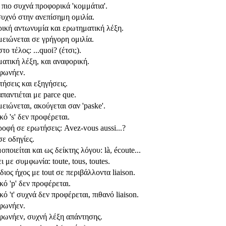
 πιο συχνά προφορικά 'κομμάτια'.
υχνό στην ανεπίσημη ομιλία.
ική αντωνυμία και ερωτηματική λέξη.
μειώνεται σε γρήγορη ομιλία.
το τέλος: ...quoi? (έτσι;).
ατική λέξη, και αναφορική.
 φωνήεν.
ήσεις και εξηγήσεις.
παντιέται με parce que.
ειώνεται, ακούγεται σαν 'paske'.
κό 's' δεν προφέρεται.
ροφή σε ερωτήσεις: Avez-vous aussi...?
σε οδηγίες.
ποιείται και ως δείκτης λόγου: là, écoute...
 με συμφωνία: toute, tous, toutes.
διος ήχος με tout σε περιβάλλοντα liaison.
κό 'p' δεν προφέρεται.
κό 't' συχνά δεν προφέρεται, πιθανό liaison.
 φωνήεν.
 φωνήεν, συχνή λέξη απάντησης.