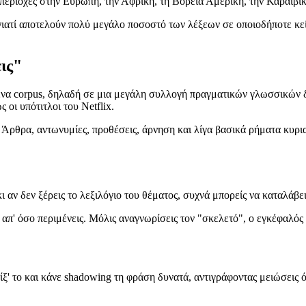
 περιοχές στην Ευρώπη, την Αφρική, τη Βόρεια Αμερική, την Καραϊβικ
ιατί αποτελούν πολύ μεγάλο ποσοστό των λέξεων σε οποιοδήποτε κείμε
εις"
 ένα corpus, δηλαδή σε μια μεγάλη συλλογή πραγματικών γλωσσικών δ
 οι υπότιτλοι του Netflix.
 Άρθρα, αντωνυμίες, προθέσεις, άρνηση και λίγα βασικά ρήματα κυριαρχ
 αν δεν ξέρεις το λεξιλόγιο του θέματος, συχνά μπορείς να καταλάβεις
γορα απ' όσο περιμένεις. Μόλις αναγνωρίσεις τον "σκελετό", ο εγκέφαλ
' το και κάνε shadowing τη φράση δυνατά, αντιγράφοντας μειώσεις όπως