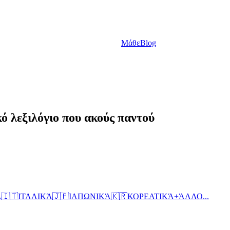
Μάθε
Blog
κό λεξιλόγιο που ακούς παντού
Ά
🇮🇹
ΙΤΑΛΙΚΆ
🇯🇵
ΙΑΠΩΝΙΚΆ
🇰🇷
ΚΟΡΕΑΤΙΚΆ
+
ΆΛΛΟ...