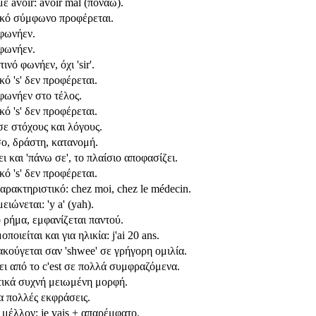
ε avoir: avoir mal (πονάω).
ικό σύμφωνο προφέρεται.
 φωνήεν.
 φωνήεν.
νό φωνήεν, όχι 'sir'.
κό 's' δεν προφέρεται.
 φωνήεν στο τέλος.
κό 's' δεν προφέρεται.
σε στόχους και λόγους.
σο, δράστη, κατανομή.
ι και 'πάνω σε', το πλαίσιο αποφασίζει.
κό 's' δεν προφέρεται.
αρακτηριστικό: chez moi, chez le médecin.
ειώνεται: 'y a' (yah).
 ρήμα, εμφανίζεται παντού.
ποιείται και για ηλικία: j'ai 20 ans.
ακούγεται σαν 'shwee' σε γρήγορη ομιλία.
ει από το c'est σε πολλά συμφραζόμενα.
τικά συχνή μειωμένη μορφή.
α πολλές εκφράσεις.
 μέλλον: je vais + απαρέμφατο.