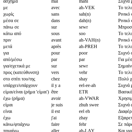
άσχημα
mal
mahl
Συχνά μ
με
avec
ah-VEK
Το τελ
χωρίς
sans
sah(n)
Ρινικό
μέσα σε
dans
dah(n)
Ρινικό
πάνω σε
sur
sewr
Μπροστι
κάτω από
sous
soo
Το τελι
πριν
avant
ah-VAH(n)
Ρινικό
μετά
après
ah-PREH
Το τελι
για
pour
poor
Συχνό 
από/μέσω
par
par
Για μέ
για/σχετικά με
sur
sewr
Σημαίνε
προς (κατεύθυνση)
vers
vehr
Το τελι
στο σπίτι του/της
chez
shay
Πολύ χ
υπάρχει/υπάρχουν
il y a
eel-ee-ah
Συχνά μ
είμαι/είναι (ρήμα 'είμαι')
être
ETR
Βασικό
έχω (ρήμα)
avoir
ah-VWAR
Χρησιμο
είμαι
je suis
zhuh swee
Συχνά 
είναι
il est
eel eh
Διαφέρ
έχω
j'ai
zhay
Εξαιρε
κάνω/φτιάχνω
faire
fehr
Σε πάρ
πηγαίνω
aller
ah-LAY
Και για