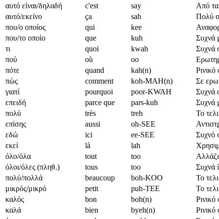
αυτό είναι/δηλαδή
c'est
say
Από τα
αυτό/εκείνο
ça
sah
Πολύ σ
που/ο οποίος
qui
kee
Αναφορ
που/το οποίο
que
kuh
Συχνά 
τι
quoi
kwah
Συχνά σ
πού
où
oo
Ερωτημ
πότε
quand
kah(n)
Ρινικό
πώς
comment
koh-MAH(n)
Σε ερωτ
γιατί
pourquoi
poor-KWAH
Συχνά α
επειδή
parce que
pars-kuh
Συχνά μ
πολύ
très
treh
Το τελι
επίσης
aussi
oh-SEE
Αντιστ
εδώ
ici
ee-SEE
Συχνό 
εκεί
là
lah
Χρησιμο
όλο/όλα
tout
too
Αλλάζει
όλοι/όλες (πληθ.)
tous
too
Συχνά ί
πολύ/πολλά
beaucoup
boh-KOO
Το τελι
μικρός/μικρό
petit
puh-TEE
Το τελι
καλός
bon
boh(n)
Ρινικό
καλά
bien
byeh(n)
Ρινικό