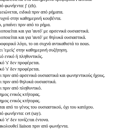
ό φωνήεντα: j' (zh).
ειώνεται, ειδικά πριν από ρήματα.
υχνό στην καθημερινή κουβέντα.
, μπαίνει πριν από το ρήμα.
ποιείται και για 'αυτό' με αρσενικά ουσιαστικά.
ποιείται και για 'αυτό' με θηλυκά ουσιαστικά.
ροφορικό λόγο, το on συχνά αντικαθιστά το nous.
ι 'εμείς' στην καθημερινή συζήτηση.
κό ενικό ή πληθυντικός.
κό 's' δεν προφέρεται.
κό 's' δεν προφέρεται.
ι πριν από αρσενικά ουσιαστικά και φωνηεντικούς ήχους.
ι πριν από θηλυκά ουσιαστικά.
ι πριν από πληθυντικό.
ημος ενικός κτήτορας.
ημος ενικός κτήτορας.
αι από το γένος του ουσιαστικού, όχι του κατόχου.
ό φωνήεντα: cet (say).
κό 'e' δεν τονίζεται έντονα.
ακολουθεί liaison πριν από φωνήεντα.