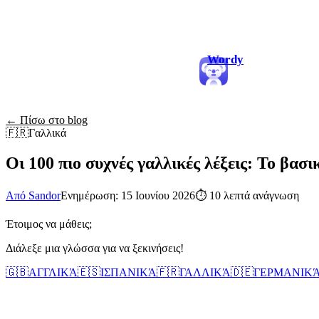
Wordy
← Πίσω στο blog
🇫🇷
Γαλλικά
Οι 100 πιο συχνές γαλλικές λέξεις: Το βασι
Από Sandor
Ενημέρωση: 15 Ιουνίου 2026
⏱
10 λεπτά ανάγνωση
Έτοιμος να μάθεις;
Διάλεξε μια γλώσσα για να ξεκινήσεις!
🇬🇧
ΑΓΓΛΙΚΆ
🇪🇸
ΙΣΠΑΝΙΚΆ
🇫🇷
ΓΑΛΛΙΚΆ
🇩🇪
ΓΕΡΜΑΝΙΚ