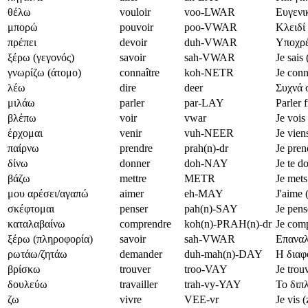
θέλω
vouloir
voo-LWAR
Ευγενικ
μπορώ
pouvoir
poo-VWAR
Κλειδί 
πρέπει
devoir
duh-VWAR
Υποχρέ
ξέρω (γεγονός)
savoir
sah-VWAR
Je sais
γνωρίζω (άτομο)
connaître
koh-NETR
Je con
λέω
dire
deer
Συχνά 
μιλάω
parler
par-LAY
Parler f
βλέπω
voir
vwar
Je vois
έρχομαι
venir
vuh-NEER
Je vien
παίρνω
prendre
prah(n)-dr
Je pren
δίνω
donner
doh-NAY
Je te d
βάζω
mettre
METR
Je mets
μου αρέσει/αγαπώ
aimer
eh-MAY
J'aime 
σκέφτομαι
penser
pah(n)-SAY
Je pens
καταλαβαίνω
comprendre
koh(n)-PRAH(n)-dr
Je comp
ξέρω (πληροφορία)
savoir
sah-VWAR
Επαναλ
ρωτάω/ζητάω
demander
duh-mah(n)-DAY
Η διαφ
βρίσκω
trouver
troo-VAY
Je trou
δουλεύω
travailler
trah-vy-YAY
Το διπλό
ζω
vivre
VEE-vr
Je vis 