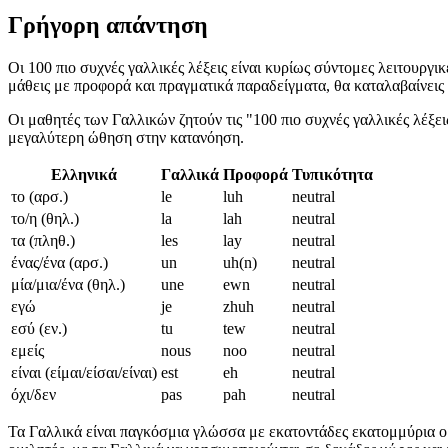
Γρήγορη απάντηση
Οι 100 πιο συχνές γαλλικές λέξεις είναι κυρίως σύντομες λειτουργι
μάθεις με προφορά και πραγματικά παραδείγματα, θα καταλαβαίνεις 
Οι μαθητές των Γαλλικών ζητούν τις "100 πιο συχνές γαλλικές λέξεις
μεγαλύτερη ώθηση στην κατανόηση.
Ελληνικά
Γαλλικά
Προφορά
Τυπικότητα
το (αρσ.)
le
luh
neutral
το/η (θηλ.)
la
lah
neutral
τα (πληθ.)
les
lay
neutral
ένας/ένα (αρσ.)
un
uh(n)
neutral
μία/μια/ένα (θηλ.)
une
ewn
neutral
εγώ
je
zhuh
neutral
εσύ (εν.)
tu
tew
neutral
εμείς
nous
noo
neutral
είναι (είμαι/είσαι/είναι)
est
eh
neutral
όχι/δεν
pas
pah
neutral
Τα Γαλλικά είναι παγκόσμια γλώσσα με εκατοντάδες εκατομμύρια ο