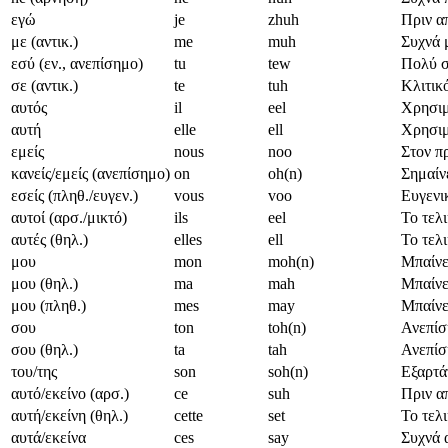
εγώ
je
zhuh
Πριν απ
με (αντικ.)
me
muh
Συχνά μ
εσύ (εν., ανεπίσημο)
tu
tew
Πολύ σ
σε (αντικ.)
te
tuh
Κλιτικό
αυτός
il
eel
Χρησιμο
αυτή
elle
ell
Χρησιμο
εμείς
nous
noo
Στον π
κανείς/εμείς (ανεπίσημο)
on
oh(n)
Σημαίνε
εσείς (πληθ./ευγεν.)
vous
voo
Ευγενι
αυτοί (αρσ./μικτό)
ils
eel
Το τελι
αυτές (θηλ.)
elles
ell
Το τελι
μου
mon
moh(n)
Μπαίνε
μου (θηλ.)
ma
mah
Μπαίνε
μου (πληθ.)
mes
may
Μπαίνε
σου
ton
toh(n)
Ανεπίσ
σου (θηλ.)
ta
tah
Ανεπίσ
του/της
son
soh(n)
Εξαρτάτ
αυτό/εκείνο (αρσ.)
ce
suh
Πριν απ
αυτή/εκείνη (θηλ.)
cette
set
Το τελι
αυτά/εκείνα
ces
say
Συχνά 