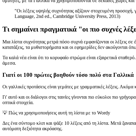
ομιλητές, με τα Γαλλικά να χρησιμοποιούνται σε δεκάδες χώρες και
"Οι λέξεις υψηλής συχνότητας αξίζουν στοχευμένη προσοχή, γ
Language, 2nd ed., Cambridge University Press, 2013)
Τι σημαίνει πραγματικά "οι πιο συχνές λέξ
Μια λίστα συχνότητας μετρά πόσο συχνά εμφανίζονται οι λέξεις σε
κατατάξεις, τα μυθιστορήματα και οι εφημερίδες δεν ακούγονται όπως
Τα καλά νέα είναι ότι το κορυφαίο στρώμα είναι εξαιρετικά σταθερό.
άμεσα.
Γιατί οι 100 πρώτες βοηθούν τόσο πολύ στα Γαλλικά
Οι γαλλικές προτάσεις είναι γεμάτες με γραμματικές λέξεις. Ακόμα κι
Γι' αυτό και οι διάλογοι στις ταινίες γίνονται πιο εύκολοι πιο γρή
οπτικά στοιχεία.
💡
Πώς να χρησιμοποιήσεις αυτή τη λίστα με το Wordy
Δες ένα σύντομο κλιπ και ψάξε 10 λέξεις από τη λίστα. Μετά ξαναπαίξ
αυτόματη δεξιότητα ακρόασης.