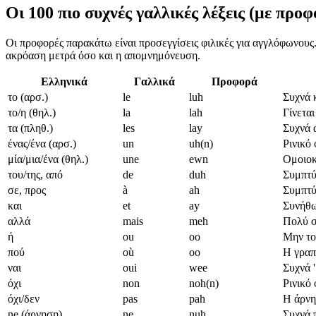
Οι 100 πιο συχνές γαλλικές λέξεις (με προ
Οι προφορές παρακάτω είναι προσεγγίσεις φιλικές για αγγλόφωνους.
ακρόαση μετρά όσο και η απομνημόνευση.
Ελληνικά
Γαλλικά
Προφορά
το (αρσ.)
le
luh
Συχνά κ
το/η (θηλ.)
la
lah
Γίνεται
τα (πληθ.)
les
lay
Συχνά 
ένας/ένα (αρσ.)
un
uh(n)
Ρινικό 
μία/μια/ένα (θηλ.)
une
ewn
Ομοιοκ
του/της, από
de
duh
Συμπτύξ
σε, προς
à
ah
Συμπτύξ
και
et
ay
Συνήθω
αλλά
mais
meh
Πολύ σ
ή
ou
oo
Μην το 
πού
où
oo
Η γραπ
ναι
oui
wee
Συχνά 
όχι
non
noh(n)
Ρινικό
όχι/δεν
pas
pah
Η άρνησ
ne (άρνηση)
ne
nuh
Συχνά 