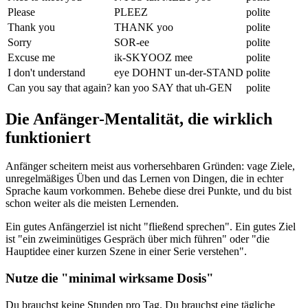
Please
PLEEZ
polite
Thank you
THANK yoo
polite
Sorry
SOR-ee
polite
Excuse me
ik-SKYOOZ mee
polite
I don't understand
eye DOHNT un-der-STAND
polite
Can you say that again?
kan yoo SAY that uh-GEN
polite
Die Anfänger-Mentalität, die wirklich
funktioniert
Anfänger scheitern meist aus vorhersehbaren Gründen: vage Ziele,
unregelmäßiges Üben und das Lernen von Dingen, die in echter
Sprache kaum vorkommen. Behebe diese drei Punkte, und du bist
schon weiter als die meisten Lernenden.
Ein gutes Anfängerziel ist nicht "fließend sprechen". Ein gutes Ziel
ist "ein zweiminütiges Gespräch über mich führen" oder "die
Hauptidee einer kurzen Szene in einer Serie verstehen".
Nutze die "minimal wirksame Dosis"
Du brauchst keine Stunden pro Tag. Du brauchst eine tägliche