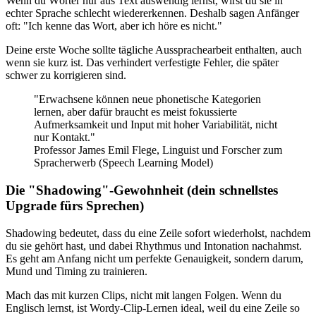
Wenn du Wörter nur aus Text auswendig lernst, wirst du sie in
echter Sprache schlecht wiedererkennen. Deshalb sagen Anfänger
oft: "Ich kenne das Wort, aber ich höre es nicht."
Deine erste Woche sollte tägliche Aussprachearbeit enthalten, auch
wenn sie kurz ist. Das verhindert verfestigte Fehler, die später
schwer zu korrigieren sind.
"Erwachsene können neue phonetische Kategorien
lernen, aber dafür braucht es meist fokussierte
Aufmerksamkeit und Input mit hoher Variabilität, nicht
nur Kontakt."
Professor James Emil Flege, Linguist und Forscher zum
Spracherwerb (Speech Learning Model)
Die "Shadowing"-Gewohnheit (dein schnellstes
Upgrade fürs Sprechen)
Shadowing bedeutet, dass du eine Zeile sofort wiederholst, nachdem
du sie gehört hast, und dabei Rhythmus und Intonation nachahmst.
Es geht am Anfang nicht um perfekte Genauigkeit, sondern darum,
Mund und Timing zu trainieren.
Mach das mit kurzen Clips, nicht mit langen Folgen. Wenn du
Englisch lernst, ist Wordy-Clip-Lernen ideal, weil du eine Zeile so