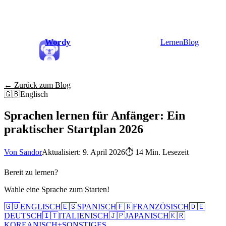
Wordy
Lernen
Blog
← Zurück zum Blog
🇬🇧
Englisch
Sprachen lernen für Anfänger: Ein
praktischer Startplan 2026
Von Sandor
Aktualisiert: 9. April 2026
⏱
14 Min. Lesezeit
Bereit zu lernen?
Wahle eine Sprache zum Starten!
🇬🇧
ENGLISCH
🇪🇸
SPANISCH
🇫🇷
FRANZÖSISCH
🇩🇪
DEUTSCH
🇮🇹
ITALIENISCH
🇯🇵
JAPANISCH
🇰🇷
KOREANISCH
+
SONSTIGES...