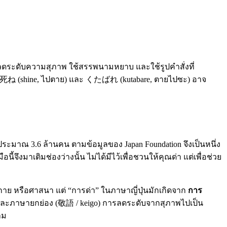
ารลดระดับความสุภาพ ใช้สรรพนามหยาบ และใช้รูปคำสั่งที่
่าง 死ね (shine, ไปตาย) และ くたばれ (kutabare, ตายไปซะ) อาจ
ประมาณ 3.6 ล้านคน ตามข้อมูลของ Japan Foundation จึงเป็นหนึ่ง
มาเติมช่องว่างนั้น ไม่ได้มีไว้เพื่อชวนให้คุณด่า แต่เพื่อช่วย
าย หรือศาสนา แต่ “การด่า” ในภาษาญี่ปุ่นมักเกิดจาก
การ
 และภาษายกย่อง (敬語 / keigo) การลดระดับจากสุภาพไปเป็น
าม