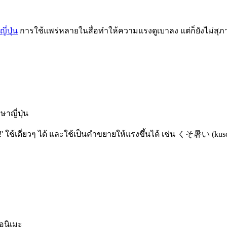
่ปุ่น
การใช้แพร่หลายในสื่อทำให้ความแรงดูเบาลง แต่ก็ยังไม่
าญี่ปุ่น
!' ใช้เดี่ยวๆ ได้ และใช้เป็นคำขยายให้แรงขึ้นได้ เช่น くそ暑い (ku
ะอนิเมะ