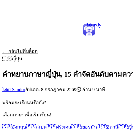
Wordy
← กลับไปที่บล็อก
🇯🇵
ญี่ปุ่น
คำหยาบภาษาญี่ปุ่น, 15 คำจัดอันดับตามคว
โดย Sandor
อัปเดต: 8 กรกฎาคม 2569
⏱
อ่าน 9 นาที
พร้อมจะเรียนหรือยัง?
เลือกภาษาเพื่อเริ่มเรียน!
🇬🇧
อังกฤษ
🇪🇸
สเปน
🇫🇷
ฝรั่งเศส
🇩🇪
เยอรมัน
🇮🇹
อิตาลี
🇯🇵
ญี่