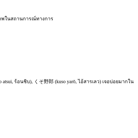
สุภาพในสถานการณ์ทางการ
so atsui, ร้อนชิบ), くそ野郎 (kuso yarō, ไอ้สารเลว) เจอบ่อยมากใน