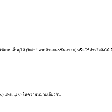
ใช้แบบเอ็นดูได้ ('baka!' จากตัวละครซึนเดเระ) หรือใช้ด่าจริงจังได้ 
ほ (aho) แทน ばか ในความหมายเดียวกัน