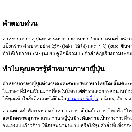
คำตอบด่วน
คำหยาบภาษาญี่ปุ่นทำงานต่างจากคำหยาบอังกฤษ แทนที่จะพึ่งคำเกี
แข็งกร้าว คำเบาๆ อย่าง ばか (baka, ไอ้โง่) และ くそ (kuso, ชิ
ทำให้เกิดการปะทะรุนแรง คู่มือนี้รวม 15 คำสำคัญเรียงตามระด
ทำไมคุณควรรู้คำหยาบภาษาญี่ปุ่น
คำหยาบภาษาญี่ปุ่นทำงานคนละระบบกับภาษาไทยโดยสิ้นเชิง
ภา
ในภาษาที่มีคนเรียนมากที่สุดในโลก แต่ตำราและการสอนในห้องเรีย
ให้คุณเข้าใจสิ่งที่คุณจะได้ยินใน
ภาพยนตร์ญี่ปุ่น
, อนิเมะ, มังงะ
ความต่างสำคัญระหว่างคำหยาบภาษาญี่ปุ่นกับภาษาไทยคือ “โครงสร
ละเมิดความสุภาพ
แทน ภาษาญี่ปุ่นมีระดับความเป็นทางการที่
กันเองแบบก้าวร้าว ใช้สรรพนามหยาบ หรือใช้รูปคำสั่งที่แข็งกระ