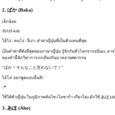
2. ばか (Baka)
เล็กน้อย
/
BAH-kah
/
ไอ้โง่ / คนโง่ / งี่เง่า: คำด่าญี่ปุ่นที่เป็นตัวแทนที่สุด
เป็นคำด่าที่ดังที่สุดของภาษาญี่ปุ่น รู้จักกันทั่วโลกจากอนิเมะ อาจ
ของคำนี้นักวิชาการถกเถียงกันมาหลายศตวรรษ
“
ばか！そんなこと言わないで！
”
ไอ้โง่! อย่าพูดแบบนั้นสิ!
📍
ใช้ได้ทั่วญี่ปุ่น ในภูมิภาคคันไซ (โอซาก้า เกียวโต) มักใช้ あ
3. あほ (Aho)