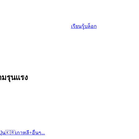
เรียนรู้
บล็อก
ามรุนแรง
ปุ่น
🇰🇷
เกาหลี
+
อื่นๆ...