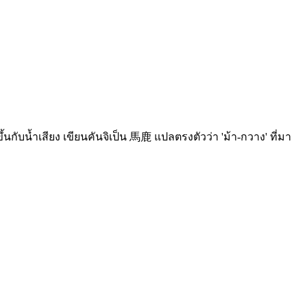
ขึ้นกับน้ำเสียง เขียนคันจิเป็น 馬鹿 แปลตรงตัวว่า 'ม้า-กวาง' ที่มา