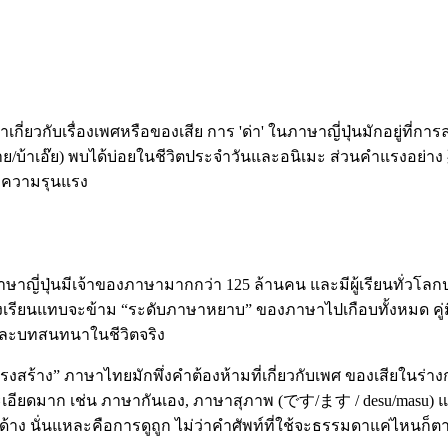
่ยวกับเรื่องเพศหรือของเสีย การ 'ด่า' ในภาษาญี่ปุ่นมักอยู่ที่ก
บหาย/บ้าเอ๊ย) พบได้บ่อยในชีวิตประจำวันและอนิเมะ ส่วนคำแรงอย
ับความรุนแรง
ษาญี่ปุ่นมีเจ้าของภาษามากกว่า 125 ล้านคน และมีผู้เรียนทั่วโลก
นแทบจะข้าม “ระดับภาษาหยาบ” ของภาษาไปเกือบทั้งหมด คู่มือนี้จึง
 และบทสนทนาในชีวิตจริง
้าง” ภาษาไทยมักพึ่งคำต้องห้ามที่เกี่ยวกับเพศ ของเสียในร่างก
ละเอียดมาก เช่น ภาษากันเอง, ภาษาสุภาพ (です/ます / desu/masu)
ด้าง นั่นแหละคือการดูถูก ไม่ว่าคำศัพท์ที่ใช้จะธรรมดาแค่ไหนก็ต