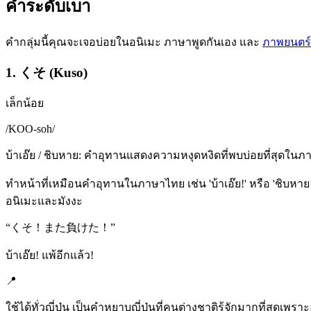
คำระดับเบา
คำกลุ่มนี้คุณจะเจอบ่อยในอนิเมะ ภาษาพูดกันเอง และ
ภาพยนตร์ญี
1. くそ (Kuso)
เล็กน้อย
/
KOO-soh
/
บ้าเอ๊ย / ชิบหาย: คำอุทานแสดงความหงุดหงิดที่พบบ่อยที่สุดในภาษ
ทำหน้าที่เหมือนคำอุทานในภาษาไทย เช่น 'บ้าเอ๊ย!' หรือ 'ชิบหาย
อนิเมะและมังงะ
“
くそ！また負けた！
”
บ้าเอ๊ย! แพ้อีกแล้ว!
📍
ใช้ได้ทั่วญี่ปุ่น เป็นคำหยาบญี่ปุ่นที่คนต่างชาติรู้จักมากที่สุดเพรา