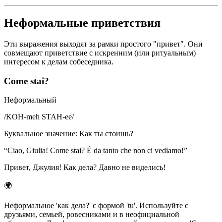
Неформальные приветствия
Эти выражения выходят за рамки простого "привет". Они
совмещают приветствие с искренним (или ритуальным)
интересом к делам собеседника.
Come stai?
Неформальный
/
KOH-meh STAH-ee
/
Буквальное значение
:
Как ты стоишь?
“
Ciao, Giulia! Come stai? È da tanto che non ci vediamo!
”
Привет, Джулия! Как дела? Давно не виделись!
🌍
Неформальное 'как дела?' с формой 'tu'. Используйте с
друзьями, семьей, ровесниками и в неофициальной