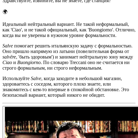
Здравствуйте, извините, вы не знаете, где станция?
🌍
Идеальный нейтральный вариант. Не такой неформальный,
как 'Ciao', и не такой официальный, как 'Buongiorno'. Отлично,
когда вы не уверены в нужном уровне формальности.
Salve
помогает решить итальянскую задачу с формальностью.
Оно пришло напрямую из латыни (повелительная форма от
salvēre
, 'быть здоровым') и занимает нейтральную зону между
Ciao
и
Buongiorno
. По словарю Treccani оно не считается ни
строго формальным, ни строго неформальным.
Используйте
Salve
, когда заходите в небольшой магазин,
здороваетесь с соседом, которого плохо знаете, или
знакомитесь с кем-то впервые в спокойной обстановке. Это
безопасный вариант, который никого не обидит.