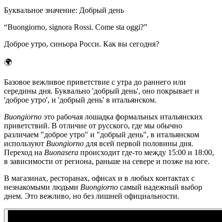
Буквальное значение
:
Добрый день
“
Buongiorno, signora Rossi. Come sta oggi?
”
Доброе утро, синьора Росси. Как вы сегодня?
🌍
Базовое вежливое приветствие с утра до раннего или
середины дня. Буквально 'добрый день', оно покрывает и
'доброе утро', и 'добрый день' в итальянском.
Buongiorno
это рабочая лошадка формальных итальянских
приветствий. В отличие от русского, где мы обычно
различаем "доброе утро" и "добрый день", в итальянском
используют
Buongiorno
для всей первой половины дня.
Переход на
Buonasera
происходит где-то между 15:00 и 18:00,
в зависимости от региона, раньше на севере и позже на юге.
В магазинах, ресторанах, офисах и в любых контактах с
незнакомыми людьми
Buongiorno
самый надежный выбор
днем. Это вежливо, но без лишней официальности.