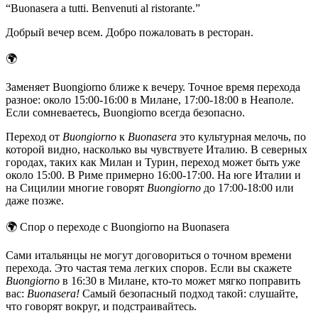
“
Buonasera a tutti. Benvenuti al ristorante.
”
Добрый вечер всем. Добро пожаловать в ресторан.
🌍
Заменяет Buongiorno ближе к вечеру. Точное время перехода
разное: около 15:00-16:00 в Милане, 17:00-18:00 в Неаполе.
Если сомневаетесь, Buongiorno всегда безопасно.
Переход от
Buongiorno
к
Buonasera
это культурная мелочь, по
которой видно, насколько вы чувствуете Италию. В северных
городах, таких как Милан и Турин, переход может быть уже
около 15:00. В Риме примерно 16:00-17:00. На юге Италии и
на Сицилии многие говорят
Buongiorno
до 17:00-18:00 или
даже позже.
🌍
Спор о переходе с Buongiorno на Buonasera
Сами итальянцы не могут договориться о точном времени
перехода. Это частая тема легких споров. Если вы скажете
Buongiorno
в 16:30 в Милане, кто-то может мягко поправить
вас:
Buonasera!
Самый безопасный подход такой: слушайте,
что говорят вокруг, и подстраивайтесь.