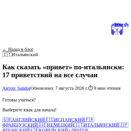
Wordy
← Назад в блог
🇮🇹
Итальянский
Как сказать «привет» по-итальянски:
17 приветствий на все случаи
Автор: Sandor
Обновлено: 7 августа 2026 г.
⏱
9 мин чтения
Готовы учиться?
Выберите язык для начала!
🇬🇧
АНГЛИЙСКИЙ
🇪🇸
ИСПАНСКИЙ
🇫🇷
ФРАНЦУЗСКИЙ
🇩🇪
НЕМЕЦКИЙ
🇮🇹
ИТАЛЬЯНСКИЙ
🇯🇵
ЯПОНСКИЙ
🇰🇷
КОРЕЙСКИЙ
+
ДРУГОЕ...