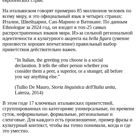
европейских стран.
На итальянском говорят примерно 85 миллионов человек по
всему миру, и это официальный язык в четырех странах:
Италии, Швейцарии, Сан-Марино и Ватикане. По данным
Ethnologue за 2024 год, он входит в топ-25 самых
распространенных языков мира. Из-за сильной региональной
идентичности и культурного акцента на
bella figura
(умение
произвести хорошее впечатление) правильный выбор
приветствия действительно важен.
"In Italian, the greeting you choose is a social
declaration. It tells the other person whether you
consider them a peer, a superior, or a stranger, all before
you say anything else."
(Tullio De Mauro,
Storia linguistica dell'Italia unita
,
Laterza, 2014)
В этом гиде 17 ключевых итальянских приветствий,
сгруппированных по категориям: универсальные, по времени
суток, неформальные, формальные, региональные и
сленговые. Для каждого есть произношение, пример фразы и
культурный контекст, чтобы вы точно понимали, когда и где
это уместно.