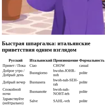
Быстрая шпаргалка: итальянские
приветствия одним взглядом
Русский
Итальянский
Произношение
Формальность
Привет / Пока
Ciao
CHOW
casual
Доброе утро /
bwohn-JOHR-
Buongiorno
polite
Добрый день
noh
bwoh-nah-SEH-
Добрый вечер
Buonasera
polite
rah
Спокойной
bwoh-nah-
Buonanotte
polite
ночи
NOHT-teh
Здравствуйте
Salve
SAHL-veh
polite
(нейтрально)