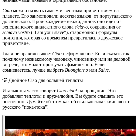
незнакомыми людьми в официальной обстановке.
Ciao
можно назвать самым известным приветствием на
планете. Его заимствовали десятки языков, от португальского
до японского. Происхождение неожиданное: оно идет от
венецианского диалектного слова
s'ciavo
, сокращения от
schiavo vostro
("I am your slave"), старомодной формулы
почтения, которая со временем превратилась в дружеское
приветствие.
Главное правило такое:
Ciao
неформальное. Если сказать так
пожилому незнакомому человеку, чиновнику или на деловой
встрече, это может прозвучать фамильярно. Если
сомневаетесь, лучше выбрать
Buongiorno
или
Salve
.
💡
Двойное Ciao для большей теплоты
Итальянцы часто говорят
Ciao ciao!
на прощание. Это
добавляет теплоты и дружелюбия. Вы будете слышать это
постоянно. Думайте об этом как об итальянском эквиваленте
русского "пока-пока"!