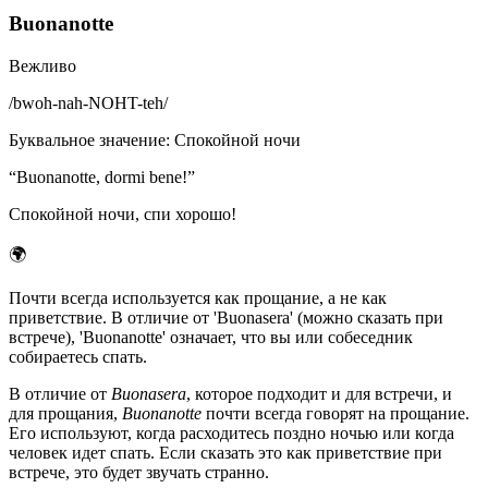
Buonanotte
Вежливо
/
bwoh-nah-NOHT-teh
/
Буквальное значение
:
Спокойной ночи
“
Buonanotte, dormi bene!
”
Спокойной ночи, спи хорошо!
🌍
Почти всегда используется как прощание, а не как
приветствие. В отличие от 'Buonasera' (можно сказать при
встрече), 'Buonanotte' означает, что вы или собеседник
собираетесь спать.
В отличие от
Buonasera
, которое подходит и для встречи, и
для прощания,
Buonanotte
почти всегда говорят на прощание.
Его используют, когда расходитесь поздно ночью или когда
человек идет спать. Если сказать это как приветствие при
встрече, это будет звучать странно.