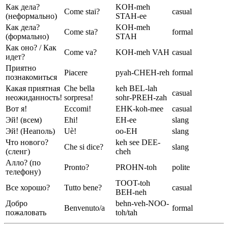
Как дела?
KOH-meh
Come stai?
casual
(неформально)
STAH-ee
Как дела?
KOH-meh
Come sta?
formal
(формально)
STAH
Как оно? / Как
Come va?
KOH-meh VAH
casual
идет?
Приятно
Piacere
pyah-CHEH-reh
formal
познакомиться
Какая приятная
Che bella
keh BEL-lah
casual
неожиданность!
sorpresa!
sohr-PREH-zah
Вот я!
Eccomi!
EHK-koh-mee
casual
Эй! (всем)
Ehi!
EH-ee
slang
Эй! (Неаполь)
Uè!
oo-EH
slang
Что нового?
keh see DEE-
Che si dice?
slang
(сленг)
cheh
Алло? (по
Pronto?
PROHN-toh
polite
телефону)
TOOT-toh
Все хорошо?
Tutto bene?
casual
BEH-neh
Добро
behn-veh-NOO-
Benvenuto/a
formal
пожаловать
toh/tah