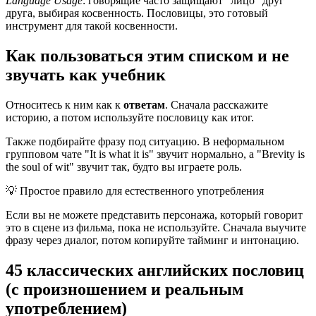
Language Usage
: говорящие часто защищают "лицо" друг
друга, выбирая косвенность. Пословицы, это готовый
инструмент для такой косвенности.
Как пользоваться этим списком и не
звучать как учебник
Относитесь к ним как к
ответам
. Сначала расскажите
историю, а потом используйте пословицу как итог.
Также подбирайте фразу под ситуацию. В неформальном
групповом чате "It is what it is" звучит нормально, а "Brevity is
the soul of wit" звучит так, будто вы играете роль.
💡
Простое правило для естественного употребления
Если вы не можете представить персонажа, который говорит
это в сцене из фильма, пока не используйте. Сначала выучите
фразу через диалог, потом копируйте тайминг и интонацию.
45 классических английских пословиц
(с произношением и реальным
употреблением)