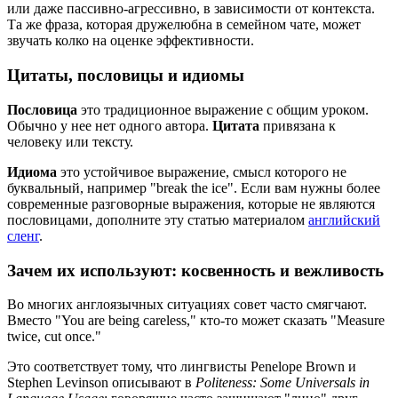
или даже пассивно-агрессивно, в зависимости от контекста.
Та же фраза, которая дружелюбна в семейном чате, может
звучать колко на оценке эффективности.
Цитаты, пословицы и идиомы
Пословица
это традиционное выражение с общим уроком.
Обычно у нее нет одного автора.
Цитата
привязана к
человеку или тексту.
Идиома
это устойчивое выражение, смысл которого не
буквальный, например "break the ice". Если вам нужны более
современные разговорные выражения, которые не являются
пословицами, дополните эту статью материалом
английский
сленг
.
Зачем их используют: косвенность и вежливость
Во многих англоязычных ситуациях совет часто смягчают.
Вместо "You are being careless," кто-то может сказать "Measure
twice, cut once."
Это соответствует тому, что лингвисты Penelope Brown и
Stephen Levinson описывают в
Politeness: Some Universals in