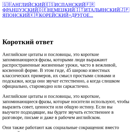
🇬🇧
АНГЛИЙСКИЙ
🇪🇸
ИСПАНСКИЙ
🇫🇷
ФРАНЦУЗСКИЙ
🇩🇪
НЕМЕЦКИЙ
🇮🇹
ИТАЛЬЯНСКИЙ
🇯🇵
ЯПОНСКИЙ
🇰🇷
КОРЕЙСКИЙ
+
ДРУГОЕ...
Короткий ответ
Английские цитаты и пословицы, это короткие
запоминающиеся фразы, которыми люди выражают
распространенные жизненные уроки, часто в вежливой,
косвенной форме. В этом гиде, 45 широко известных
классических примеров, их смысл простыми словами и
подсказки, когда они звучат естественно, а когда слишком
официально, старомодно или саркастично.
Английские цитаты и пословицы, это короткие,
запоминающиеся фразы, которые носители используют, чтобы
выразить совет, ценности или общую истину. Если вы
выучите подходящие, вы будете звучать естественнее в
разговоре, письме и даже в рабочем английском.
Они также работают как социальные сокращения: вместо