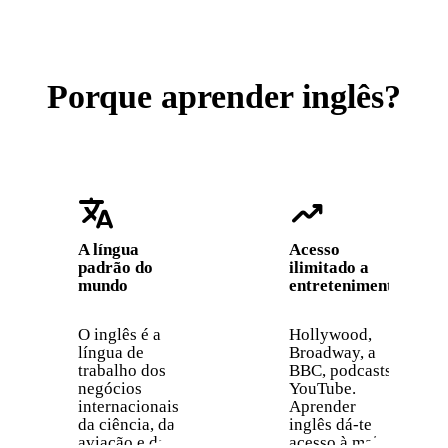
Porque aprender inglês?
translate
trending_up
A língua
Acesso
padrão do
ilimitado a
mundo
entretenimento
O inglês é a
Hollywood,
língua de
Broadway, a
trabalho dos
BBC, podcasts,
negócios
YouTube.
internacionais,
Aprender
da ciência, da
inglês dá-te
aviação e da
acesso à maior