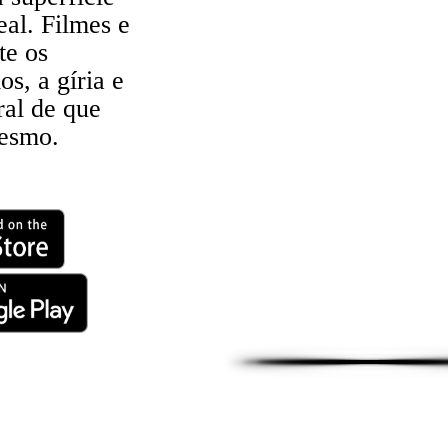
eal. Filmes e
te os
s, a gíria e
ral de que
mesmo.