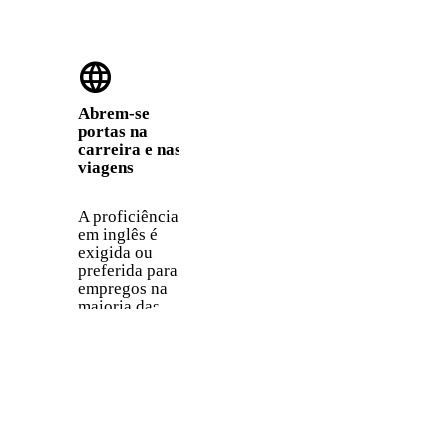
internet. Cerca
biblioteca de
de 60% de
conteúdos de
todo o
media do
language
conteúdo da
planeta.
web está em
inglês.
Abrem-se
portas na
carreira e nas
viagens
A proficiência
em inglês é
exigida ou
preferida para
empregos na
maioria das
empresas
multinacionais.
É também a
língua mais
útil para viajar
entre
diferentes