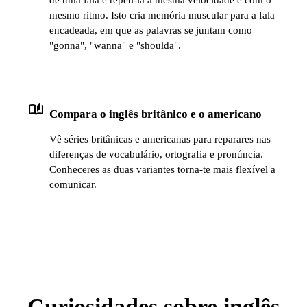
de uma fala e repeti-la à mesma velocidade e com o
mesmo ritmo. Isto cria memória muscular para a fala
encadeada, em que as palavras se juntam como
"gonna", "wanna" e "shoulda".
auto_stories
Compara o inglês britânico e o americano
Vê séries britânicas e americanas para reparares nas
diferenças de vocabulário, ortografia e pronúncia.
Conheceres as duas variantes torna-te mais flexível a
comunicar.
Curiosidades sobre inglês