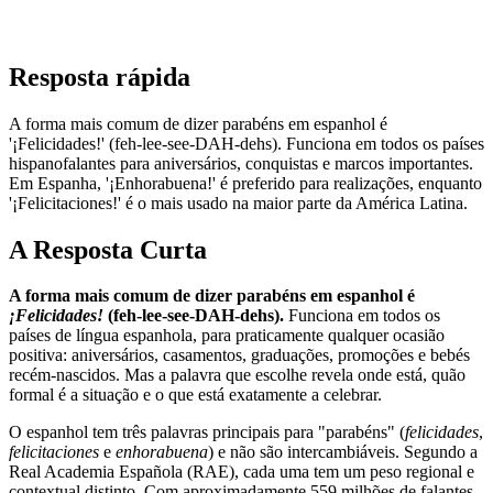
Resposta rápida
A forma mais comum de dizer parabéns em espanhol é
'¡Felicidades!' (feh-lee-see-DAH-dehs). Funciona em todos os países
hispanofalantes para aniversários, conquistas e marcos importantes.
Em Espanha, '¡Enhorabuena!' é preferido para realizações, enquanto
'¡Felicitaciones!' é o mais usado na maior parte da América Latina.
A Resposta Curta
A forma mais comum de dizer parabéns em espanhol é
¡Felicidades!
(feh-lee-see-DAH-dehs).
Funciona em todos os
países de língua espanhola, para praticamente qualquer ocasião
positiva: aniversários, casamentos, graduações, promoções e bebés
recém-nascidos. Mas a palavra que escolhe revela onde está, quão
formal é a situação e o que está exatamente a celebrar.
O espanhol tem três palavras principais para "parabéns" (
felicidades
,
felicitaciones
e
enhorabuena
) e não são intercambiáveis. Segundo a
Real Academia Española (RAE), cada uma tem um peso regional e
contextual distinto. Com aproximadamente 559 milhões de falantes