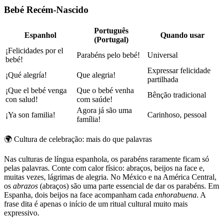
Bebé Recém-Nascido
Português
Espanhol
Quando usar
(Portugal)
¡Felicidades por el
Parabéns pelo bebé!
Universal
bebé!
Expressar felicidade
¡Qué alegría!
Que alegria!
partilhada
¡Que el bebé venga
Que o bebé venha
Bênção tradicional
con salud!
com saúde!
Agora já são uma
¡Ya son familia!
Carinhoso, pessoal
família!
🌍
Cultura de celebração: mais do que palavras
Nas culturas de língua espanhola, os parabéns raramente ficam só
pelas palavras. Conte com calor físico: abraços, beijos na face e,
muitas vezes, lágrimas de alegria. No México e na América Central,
os
abrazos
(abraços) são uma parte essencial de dar os parabéns. Em
Espanha, dois beijos na face acompanham cada
enhorabuena
. A
frase dita é apenas o início de um ritual cultural muito mais
expressivo.