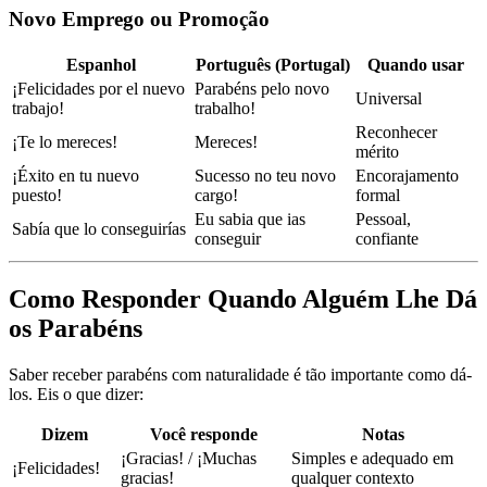
Novo Emprego ou Promoção
Espanhol
Português (Portugal)
Quando usar
¡Felicidades por el nuevo
Parabéns pelo novo
Universal
trabajo!
trabalho!
Reconhecer
¡Te lo mereces!
Mereces!
mérito
¡Éxito en tu nuevo
Sucesso no teu novo
Encorajamento
puesto!
cargo!
formal
Eu sabia que ias
Pessoal,
Sabía que lo conseguirías
conseguir
confiante
Como Responder Quando Alguém Lhe Dá
os Parabéns
Saber receber parabéns com naturalidade é tão importante como dá-
los. Eis o que dizer:
Dizem
Você responde
Notas
¡Gracias! / ¡Muchas
Simples e adequado em
¡Felicidades!
gracias!
qualquer contexto