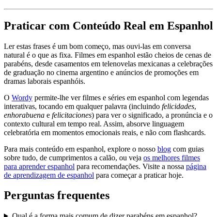
Praticar com Conteúdo Real em Espanhol
Ler estas frases é um bom começo, mas ouvi-las em conversa
natural é o que as fixa. Filmes em espanhol estão cheios de cenas de
parabéns, desde casamentos em telenovelas mexicanas a celebrações
de graduação no cinema argentino e anúncios de promoções em
dramas laborais espanhóis.
O
Wordy
permite-lhe ver filmes e séries em espanhol com legendas
interativas, tocando em qualquer palavra (incluindo
felicidades
,
enhorabuena
e
felicitaciones
) para ver o significado, a pronúncia e o
contexto cultural em tempo real. Assim, absorve linguagem
celebratória em momentos emocionais reais, e não com flashcards.
Para mais conteúdo em espanhol, explore o nosso
blog
com guias
sobre tudo, de cumprimentos a calão, ou veja
os melhores filmes
para aprender espanhol
para recomendações. Visite a nossa
página
de aprendizagem de espanhol
para começar a praticar hoje.
Perguntas frequentes
Qual é a forma mais comum de dizer parabéns em espanhol?