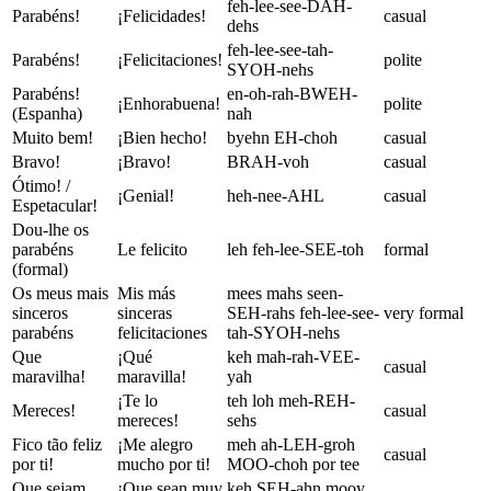
feh-lee-see-DAH-
Parabéns!
¡Felicidades!
casual
dehs
feh-lee-see-tah-
Parabéns!
¡Felicitaciones!
polite
SYOH-nehs
Parabéns!
en-oh-rah-BWEH-
¡Enhorabuena!
polite
(Espanha)
nah
Muito bem!
¡Bien hecho!
byehn EH-choh
casual
Bravo!
¡Bravo!
BRAH-voh
casual
Ótimo! /
¡Genial!
heh-nee-AHL
casual
Espetacular!
Dou-lhe os
parabéns
Le felicito
leh feh-lee-SEE-toh
formal
(formal)
Os meus mais
Mis más
mees mahs seen-
sinceros
sinceras
SEH-rahs feh-lee-see-
very formal
parabéns
felicitaciones
tah-SYOH-nehs
Que
¡Qué
keh mah-rah-VEE-
casual
maravilha!
maravilla!
yah
¡Te lo
teh loh meh-REH-
Mereces!
casual
mereces!
sehs
Fico tão feliz
¡Me alegro
meh ah-LEH-groh
casual
por ti!
mucho por ti!
MOO-choh por tee
Que sejam
¡Que sean muy
keh SEH-ahn mooy