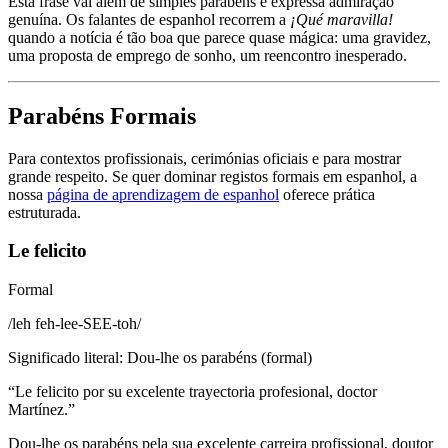
Esta frase vai além de simples parabéns e expressa admiração
genuína. Os falantes de espanhol recorrem a
¡Qué maravilla!
quando a notícia é tão boa que parece quase mágica: uma gravidez,
uma proposta de emprego de sonho, um reencontro inesperado.
Parabéns Formais
Para contextos profissionais, cerimónias oficiais e para mostrar
grande respeito. Se quer dominar registos formais em espanhol, a
nossa
página de aprendizagem de espanhol
oferece prática
estruturada.
Le felicito
Formal
/
leh feh-lee-SEE-toh
/
Significado literal
:
Dou-lhe os parabéns (formal)
“
Le felicito por su excelente trayectoria profesional, doctor
Martínez.
”
Dou-lhe os parabéns pela sua excelente carreira profissional, doutor