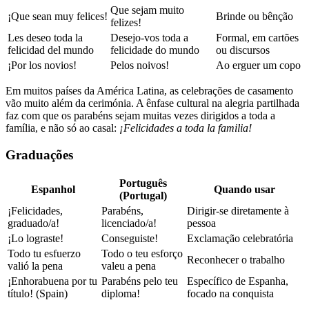
Que sejam muito
¡Que sean muy felices!
Brinde ou bênção
felizes!
Les deseo toda la
Desejo-vos toda a
Formal, em cartões
felicidad del mundo
felicidade do mundo
ou discursos
¡Por los novios!
Pelos noivos!
Ao erguer um copo
Em muitos países da América Latina, as celebrações de casamento
vão muito além da cerimónia. A ênfase cultural na alegria partilhada
faz com que os parabéns sejam muitas vezes dirigidos a toda a
família, e não só ao casal:
¡Felicidades a toda la familia!
Graduações
Português
Espanhol
Quando usar
(Portugal)
¡Felicidades,
Parabéns,
Dirigir-se diretamente à
graduado/a!
licenciado/a!
pessoa
¡Lo lograste!
Conseguiste!
Exclamação celebratória
Todo tu esfuerzo
Todo o teu esforço
Reconhecer o trabalho
valió la pena
valeu a pena
¡Enhorabuena por tu
Parabéns pelo teu
Específico de Espanha,
título! (Spain)
diploma!
focado na conquista