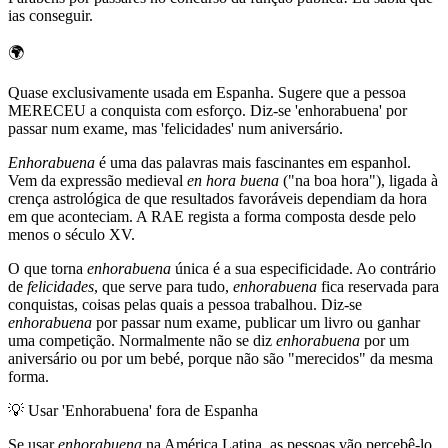
ias conseguir.
🌍
Quase exclusivamente usada em Espanha. Sugere que a pessoa
MERECEU a conquista com esforço. Diz-se 'enhorabuena' por
passar num exame, mas 'felicidades' num aniversário.
Enhorabuena
é uma das palavras mais fascinantes em espanhol.
Vem da expressão medieval
en hora buena
("na boa hora"), ligada à
crença astrológica de que resultados favoráveis dependiam da hora
em que aconteciam. A RAE regista a forma composta desde pelo
menos o século XV.
O que torna
enhorabuena
única é a sua especificidade. Ao contrário
de
felicidades
, que serve para tudo,
enhorabuena
fica reservada para
conquistas, coisas pelas quais a pessoa trabalhou. Diz-se
enhorabuena
por passar num exame, publicar um livro ou ganhar
uma competição. Normalmente não se diz
enhorabuena
por um
aniversário ou por um bebé, porque não são "merecidos" da mesma
forma.
💡
Usar 'Enhorabuena' fora de Espanha
Se usar
enhorabuena
na América Latina, as pessoas vão percebê-lo