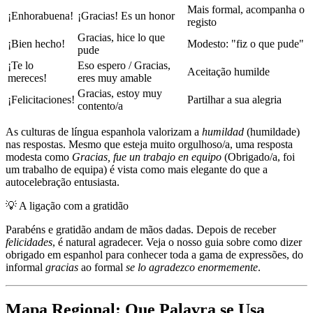
Mais formal, acompanha o
¡Enhorabuena!
¡Gracias! Es un honor
registo
Gracias, hice lo que
¡Bien hecho!
Modesto: "fiz o que pude"
pude
¡Te lo
Eso espero / Gracias,
Aceitação humilde
mereces!
eres muy amable
Gracias, estoy muy
¡Felicitaciones!
Partilhar a sua alegria
contento/a
As culturas de língua espanhola valorizam a
humildad
(humildade)
nas respostas. Mesmo que esteja muito orgulhoso/a, uma resposta
modesta como
Gracias, fue un trabajo en equipo
(Obrigado/a, foi
um trabalho de equipa) é vista como mais elegante do que a
autocelebração entusiasta.
💡
A ligação com a gratidão
Parabéns e gratidão andam de mãos dadas. Depois de receber
felicidades
, é natural agradecer. Veja o nosso guia sobre como dizer
obrigado em espanhol para conhecer toda a gama de expressões, do
informal
gracias
ao formal
se lo agradezco enormemente
.
Mapa Regional: Que Palavra se Usa