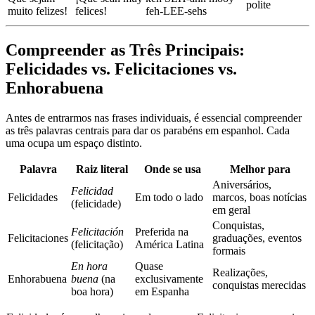
polite
muito felizes!
felices!
feh-LEE-sehs
Compreender as Três Principais:
Felicidades vs. Felicitaciones vs.
Enhorabuena
Antes de entrarmos nas frases individuais, é essencial compreender
as três palavras centrais para dar os parabéns em espanhol. Cada
uma ocupa um espaço distinto.
Palavra
Raiz literal
Onde se usa
Melhor para
Aniversários,
Felicidad
Felicidades
Em todo o lado
marcos, boas notícias
(felicidade)
em geral
Conquistas,
Felicitación
Preferida na
Felicitaciones
graduações, eventos
(felicitação)
América Latina
formais
En hora
Quase
Realizações,
Enhorabuena
buena
(na
exclusivamente
conquistas merecidas
boa hora)
em Espanha