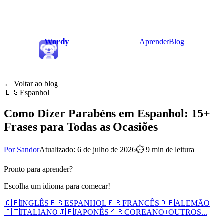
Wordy
Aprender
Blog
← Voltar ao blog
🇪🇸
Espanhol
Como Dizer Parabéns em Espanhol: 15+
Frases para Todas as Ocasiões
Por Sandor
Atualizado: 6 de julho de 2026
⏱
9 min de leitura
Pronto para aprender?
Escolha um idioma para comecar!
🇬🇧
INGLÊS
🇪🇸
ESPANHOL
🇫🇷
FRANCÊS
🇩🇪
ALEMÃO
🇮🇹
ITALIANO
🇯🇵
JAPONÊS
🇰🇷
COREANO
+
OUTROS...