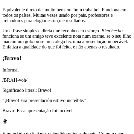
Equivalente direto de 'muito bem' ou 'bom trabalho'. Funciona em
todos os países. Muitas vezes usado por pais, professores e
treinadores para elogiar esforço e resultados.
Uma frase simples e direta que reconhece o esforço.
Bien hecho
funciona se um amigo teve excelente nota num exame, se o seu filho
marcou um golo ou se um colega fez uma apresentação impecável.
Enfatiza a qualidade do que foi feito, e não apenas o resultado.
¡Bravo!
Informal
/
BRAH-voh
/
Significado literal
:
Bravo!
“
¡Bravo! Esa presentación estuvo increíble.
”
Bravo! Essa apresentação foi incrível.
🌍
Emprestado do italiano, entendido universalmente. Comum depois