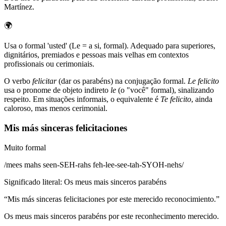
Martínez.
🌍
Usa o formal 'usted' (Le = a si, formal). Adequado para superiores,
dignitários, premiados e pessoas mais velhas em contextos
profissionais ou cerimoniais.
O verbo
felicitar
(dar os parabéns) na conjugação formal.
Le felicito
usa o pronome de objeto indireto
le
(o "você" formal), sinalizando
respeito. Em situações informais, o equivalente é
Te felicito
, ainda
caloroso, mas menos cerimonial.
Mis más sinceras felicitaciones
Muito formal
/
mees mahs seen-SEH-rahs feh-lee-see-tah-SYOH-nehs
/
Significado literal
:
Os meus mais sinceros parabéns
“
Mis más sinceras felicitaciones por este merecido reconocimiento.
”
Os meus mais sinceros parabéns por este reconhecimento merecido.