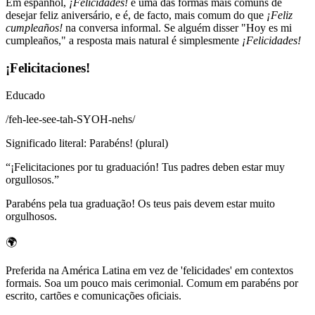
Em espanhol,
¡Felicidades!
é uma das formas mais comuns de
desejar feliz aniversário, e é, de facto, mais comum do que
¡Feliz
cumpleaños!
na conversa informal. Se alguém disser "Hoy es mi
cumpleaños," a resposta mais natural é simplesmente
¡Felicidades!
¡Felicitaciones!
Educado
/
feh-lee-see-tah-SYOH-nehs
/
Significado literal
:
Parabéns! (plural)
“
¡Felicitaciones por tu graduación! Tus padres deben estar muy
orgullosos.
”
Parabéns pela tua graduação! Os teus pais devem estar muito
orgulhosos.
🌍
Preferida na América Latina em vez de 'felicidades' em contextos
formais. Soa um pouco mais cerimonial. Comum em parabéns por
escrito, cartões e comunicações oficiais.