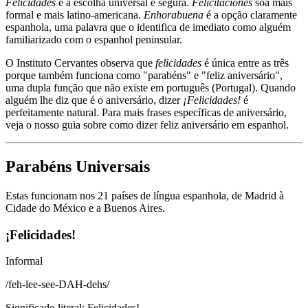
Felicidades
é a escolha universal e segura.
Felicitaciones
soa mais
formal e mais latino-americana.
Enhorabuena
é a opção claramente
espanhola, uma palavra que o identifica de imediato como alguém
familiarizado com o espanhol peninsular.
O Instituto Cervantes observa que
felicidades
é única entre as três
porque também funciona como "parabéns" e "feliz aniversário",
uma dupla função que não existe em português (Portugal). Quando
alguém lhe diz que é o aniversário, dizer
¡Felicidades!
é
perfeitamente natural. Para mais frases específicas de aniversário,
veja o nosso guia sobre como dizer feliz aniversário em espanhol.
Parabéns Universais
Estas funcionam nos 21 países de língua espanhola, de Madrid à
Cidade do México e a Buenos Aires.
¡Felicidades!
Informal
/
feh-lee-see-DAH-dehs
/
Significado literal
:
Felicidades!