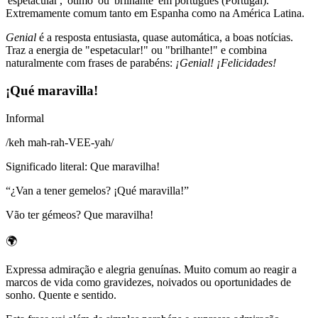
'espetacular', 'ótimo' ou 'brilhante' em português (Portugal).
Extremamente comum tanto em Espanha como na América Latina.
Genial
é a resposta entusiasta, quase automática, a boas notícias.
Traz a energia de "espetacular!" ou "brilhante!" e combina
naturalmente com frases de parabéns:
¡Genial! ¡Felicidades!
¡Qué maravilla!
Informal
/
keh mah-rah-VEE-yah
/
Significado literal
:
Que maravilha!
“
¿Van a tener gemelos? ¡Qué maravilla!
”
Vão ter gémeos? Que maravilha!
🌍
Expressa admiração e alegria genuínas. Muito comum ao reagir a
marcos de vida como gravidezes, noivados ou oportunidades de
sonho. Quente e sentido.