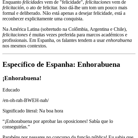
Enquanto
felicidades
vem de "felicidade",
felicitaciones
vem de
felicitación
, o ato de felicitar. Isso dá-lhe um tom um pouco mais
formal e deliberado. Não está apenas a desejar felicidade, está a
reconhecer explicitamente uma conquista.
Na América Latina (sobretudo na Colômbia, Argentina e Chile),
felicitaciones
é muitas vezes preferida para marcos académicos e
profissionais. Em Espanha, os falantes tendem a usar
enhorabuena
nos mesmos contextos.
Específico de Espanha: Enhorabuena
¡Enhorabuena!
Educado
/
en-oh-rah-BWEH-nah
/
Significado literal
:
Na boa hora
“
¡Enhorabuena por aprobar las oposiciones! Sabía que lo
conseguirías.
”
Parabéns por passares no concurso da função pública! Eu sabia que