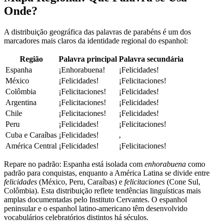
Onde?
A distribuição geográfica das palavras de parabéns é um dos
marcadores mais claros da identidade regional do espanhol:
Região
Palavra principal
Palavra secundária
Espanha
¡Enhorabuena!
¡Felicidades!
México
¡Felicidades!
¡Felicitaciones!
Colômbia
¡Felicitaciones!
¡Felicidades!
Argentina
¡Felicitaciones!
¡Felicidades!
Chile
¡Felicitaciones!
¡Felicidades!
Peru
¡Felicidades!
¡Felicitaciones!
Cuba e Caraíbas
¡Felicidades!
,
América Central
¡Felicidades!
¡Felicitaciones!
Repare no padrão: Espanha está isolada com
enhorabuena
como
padrão para conquistas, enquanto a América Latina se divide entre
felicidades
(México, Peru, Caraíbas) e
felicitaciones
(Cone Sul,
Colômbia). Esta distribuição reflete tendências linguísticas mais
amplas documentadas pelo Instituto Cervantes. O espanhol
peninsular e o espanhol latino-americano têm desenvolvido
vocabulários celebratórios distintos há séculos.