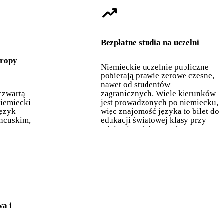
trending_up
Bezpłatne studia na uczelni
uropy
Niemieckie uczelnie publiczne
pobierają prawie zerowe czesne,
nawet od studentów
czwartą
zagranicznych. Wiele kierunków
Niemiecki
jest prowadzonych po niemiecku,
język
więc znajomość języka to bilet do
ancuskim,
edukacji światowej klasy przy
minimalnych kosztach.
a i