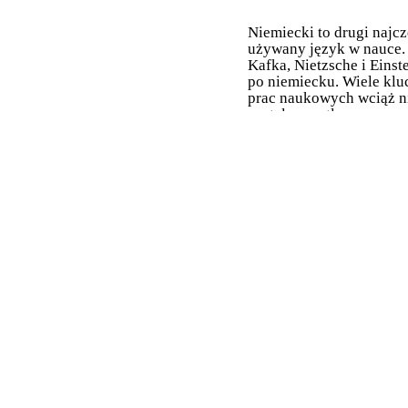
Niemiecki to drugi najcz
używany język w nauce.
Kafka, Nietzsche i Einste
po niemiecku. Wiele kl
prac naukowych wciąż n
zostało przetłumaczonyc