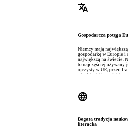
translate
Gospodarcza potęga E
Niemcy mają największą
gospodarkę w Europie i 
największą na świecie. 
to najczęściej używany 
ojczysty w UE, przed fr
włoskim i hiszpańskim.
language
Bogata tradycja naukow
literacka