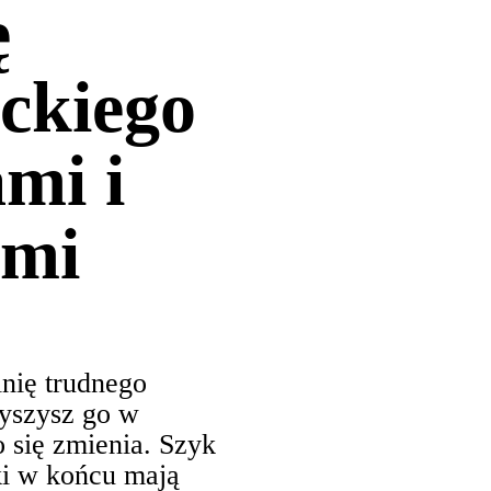
ę
ckiego
ami i
ami
nię trudnego
łyszysz go w
o się zmienia. Szyk
ki w końcu mają