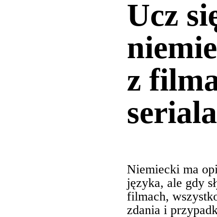
Ucz si
niemie
z film
serial
Niemiecki ma opi
języka, ale gdy s
filmach, wszystk
zdania i przypad