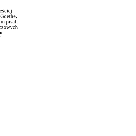
ęściej
 Goethe,
in pisali
uczowych
ie
h.