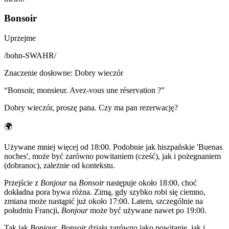
Bonsoir
Uprzejme
/
bohn-SWAHR
/
Znaczenie dosłowne
:
Dobry wieczór
“
Bonsoir, monsieur. Avez-vous une réservation ?
”
Dobry wieczór, proszę pana. Czy ma pan rezerwację?
🌍
Używane mniej więcej od 18:00. Podobnie jak hiszpańskie 'Buenas
noches', może być zarówno powitaniem (cześć), jak i pożegnaniem
(dobranoc), zależnie od kontekstu.
Przejście z
Bonjour
na
Bonsoir
następuje około 18:00, choć
dokładna pora bywa różna. Zimą, gdy szybko robi się ciemno,
zmiana może nastąpić już około 17:00. Latem, szczególnie na
południu Francji,
Bonjour
może być używane nawet po 19:00.
Tak jak
Bonjour
,
Bonsoir
działa zarówno jako powitanie, jak i