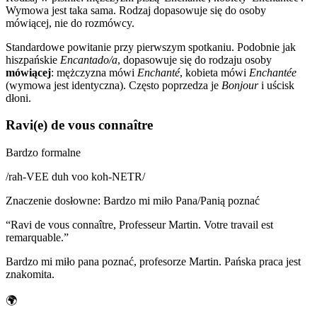
Wymowa jest taka sama. Rodzaj dopasowuje się do osoby
mówiącej, nie do rozmówcy.
Standardowe powitanie przy pierwszym spotkaniu. Podobnie jak
hiszpańskie
Encantado/a
, dopasowuje się do rodzaju osoby
mówiącej
: mężczyzna mówi
Enchanté
, kobieta mówi
Enchantée
(wymowa jest identyczna). Często poprzedza je
Bonjour
i uścisk
dłoni.
Ravi(e) de vous connaître
Bardzo formalne
/
rah-VEE duh voo koh-NETR
/
Znaczenie dosłowne
:
Bardzo mi miło Pana/Panią poznać
“
Ravi de vous connaître, Professeur Martin. Votre travail est
remarquable.
”
Bardzo mi miło pana poznać, profesorze Martin. Pańska praca jest
znakomita.
🌍