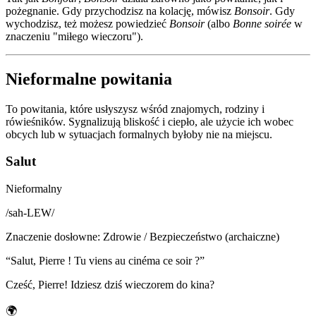
pożegnanie. Gdy przychodzisz na kolację, mówisz
Bonsoir
. Gdy
wychodzisz, też możesz powiedzieć
Bonsoir
(albo
Bonne soirée
w
znaczeniu "miłego wieczoru").
Nieformalne powitania
To powitania, które usłyszysz wśród znajomych, rodziny i
rówieśników. Sygnalizują bliskość i ciepło, ale użycie ich wobec
obcych lub w sytuacjach formalnych byłoby nie na miejscu.
Salut
Nieformalny
/
sah-LEW
/
Znaczenie dosłowne
:
Zdrowie / Bezpieczeństwo (archaiczne)
“
Salut, Pierre ! Tu viens au cinéma ce soir ?
”
Cześć, Pierre! Idziesz dziś wieczorem do kina?
🌍