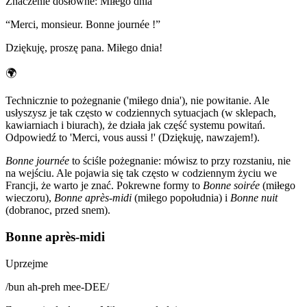
Znaczenie dosłowne
:
Miłego dnia
“
Merci, monsieur. Bonne journée !
”
Dziękuję, proszę pana. Miłego dnia!
🌍
Technicznie to pożegnanie ('miłego dnia'), nie powitanie. Ale
usłyszysz je tak często w codziennych sytuacjach (w sklepach,
kawiarniach i biurach), że działa jak część systemu powitań.
Odpowiedź to 'Merci, vous aussi !' (Dziękuję, nawzajem!).
Bonne journée
to ściśle pożegnanie: mówisz to przy rozstaniu, nie
na wejściu. Ale pojawia się tak często w codziennym życiu we
Francji, że warto je znać. Pokrewne formy to
Bonne soirée
(miłego
wieczoru),
Bonne après-midi
(miłego popołudnia) i
Bonne nuit
(dobranoc, przed snem).
Bonne après-midi
Uprzejme
/
bun ah-preh mee-DEE
/