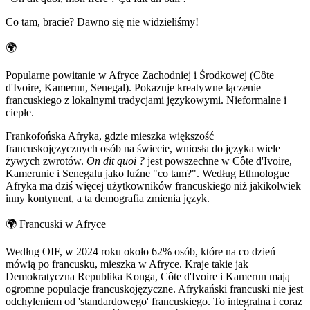
Co tam, bracie? Dawno się nie widzieliśmy!
🌍
Popularne powitanie w Afryce Zachodniej i Środkowej (Côte
d'Ivoire, Kamerun, Senegal). Pokazuje kreatywne łączenie
francuskiego z lokalnymi tradycjami językowymi. Nieformalne i
ciepłe.
Frankofońska Afryka, gdzie mieszka większość
francuskojęzycznych osób na świecie, wniosła do języka wiele
żywych zwrotów.
On dit quoi ?
jest powszechne w Côte d'Ivoire,
Kamerunie i Senegalu jako luźne "co tam?". Według Ethnologue
Afryka ma dziś więcej użytkowników francuskiego niż jakikolwiek
inny kontynent, a ta demografia zmienia język.
🌍
Francuski w Afryce
Według OIF, w 2024 roku około 62% osób, które na co dzień
mówią po francusku, mieszka w Afryce. Kraje takie jak
Demokratyczna Republika Konga, Côte d'Ivoire i Kamerun mają
ogromne populacje francuskojęzyczne. Afrykański francuski nie jest
odchyleniem od 'standardowego' francuskiego. To integralna i coraz