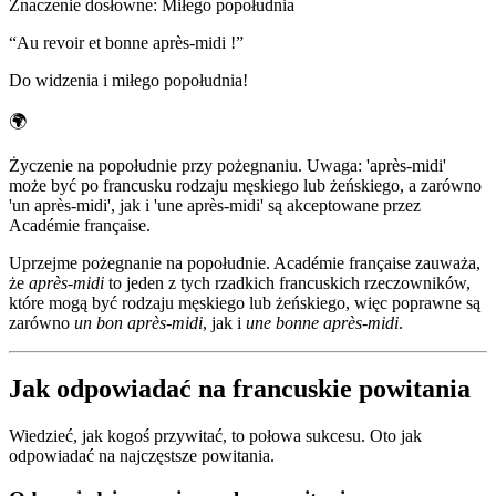
Znaczenie dosłowne
:
Miłego popołudnia
“
Au revoir et bonne après-midi !
”
Do widzenia i miłego popołudnia!
🌍
Życzenie na popołudnie przy pożegnaniu. Uwaga: 'après-midi'
może być po francusku rodzaju męskiego lub żeńskiego, a zarówno
'un après-midi', jak i 'une après-midi' są akceptowane przez
Académie française.
Uprzejme pożegnanie na popołudnie. Académie française zauważa,
że
après-midi
to jeden z tych rzadkich francuskich rzeczowników,
które mogą być rodzaju męskiego lub żeńskiego, więc poprawne są
zarówno
un bon après-midi
, jak i
une bonne après-midi
.
Jak odpowiadać na francuskie powitania
Wiedzieć, jak kogoś przywitać, to połowa sukcesu. Oto jak
odpowiadać na najczęstsze powitania.