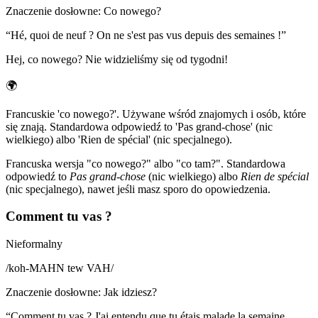
Znaczenie dosłowne
:
Co nowego?
“
Hé, quoi de neuf ? On ne s'est pas vus depuis des semaines !
”
Hej, co nowego? Nie widzieliśmy się od tygodni!
🌍
Francuskie 'co nowego?'. Używane wśród znajomych i osób, które
się znają. Standardowa odpowiedź to 'Pas grand-chose' (nic
wielkiego) albo 'Rien de spécial' (nic specjalnego).
Francuska wersja "co nowego?" albo "co tam?". Standardowa
odpowiedź to
Pas grand-chose
(nic wielkiego) albo
Rien de spécial
(nic specjalnego), nawet jeśli masz sporo do opowiedzenia.
Comment tu vas ?
Nieformalny
/
koh-MAHN tew VAH
/
Znaczenie dosłowne
:
Jak idziesz?
“
Comment tu vas ? J'ai entendu que tu étais malade la semaine