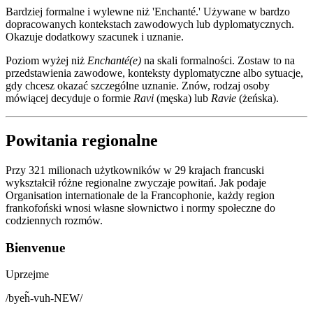
Bardziej formalne i wylewne niż 'Enchanté.' Używane w bardzo
dopracowanych kontekstach zawodowych lub dyplomatycznych.
Okazuje dodatkowy szacunek i uznanie.
Poziom wyżej niż
Enchanté(e)
na skali formalności. Zostaw to na
przedstawienia zawodowe, konteksty dyplomatyczne albo sytuacje,
gdy chcesz okazać szczególne uznanie. Znów, rodzaj osoby
mówiącej decyduje o formie
Ravi
(męska) lub
Ravie
(żeńska).
Powitania regionalne
Przy 321 milionach użytkowników w 29 krajach francuski
wykształcił różne regionalne zwyczaje powitań. Jak podaje
Organisation internationale de la Francophonie, każdy region
frankofoński wnosi własne słownictwo i normy społeczne do
codziennych rozmów.
Bienvenue
Uprzejme
/
byeh̃-vuh-NEW
/