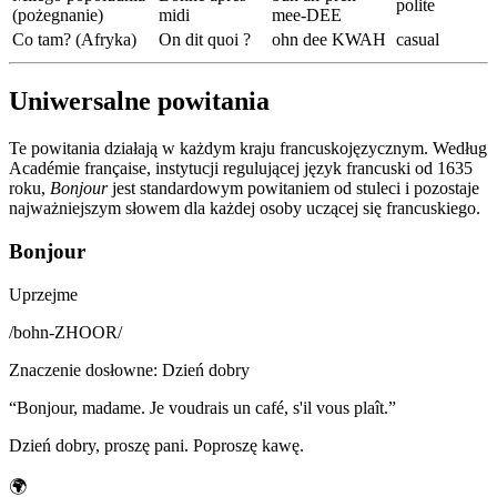
polite
(pożegnanie)
midi
mee-DEE
Co tam? (Afryka)
On dit quoi ?
ohn dee KWAH
casual
Uniwersalne powitania
Te powitania działają w każdym kraju francuskojęzycznym. Według
Académie française, instytucji regulującej język francuski od 1635
roku,
Bonjour
jest standardowym powitaniem od stuleci i pozostaje
najważniejszym słowem dla każdej osoby uczącej się francuskiego.
Bonjour
Uprzejme
/
bohn-ZHOOR
/
Znaczenie dosłowne
:
Dzień dobry
“
Bonjour, madame. Je voudrais un café, s'il vous plaît.
”
Dzień dobry, proszę pani. Poproszę kawę.
🌍