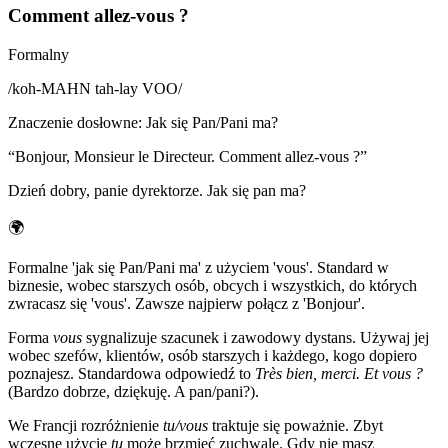
Comment allez-vous ?
Formalny
/
koh-MAHN tah-lay VOO
/
Znaczenie dosłowne
:
Jak się Pan/Pani ma?
“
Bonjour, Monsieur le Directeur. Comment allez-vous ?
”
Dzień dobry, panie dyrektorze. Jak się pan ma?
🌍
Formalne 'jak się Pan/Pani ma' z użyciem 'vous'. Standard w
biznesie, wobec starszych osób, obcych i wszystkich, do których
zwracasz się 'vous'. Zawsze najpierw połącz z 'Bonjour'.
Forma
vous
sygnalizuje szacunek i zawodowy dystans. Używaj jej
wobec szefów, klientów, osób starszych i każdego, kogo dopiero
poznajesz. Standardowa odpowiedź to
Très bien, merci. Et vous ?
(Bardzo dobrze, dziękuję. A pan/pani?).
We Francji rozróżnienie
tu/vous
traktuje się poważnie. Zbyt
wczesne użycie
tu
może brzmieć zuchwale. Gdy nie masz