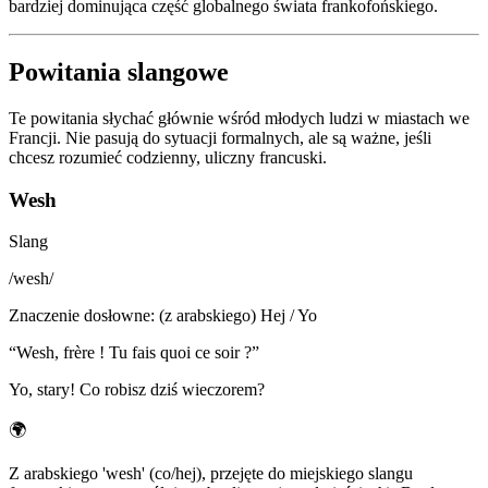
bardziej dominująca część globalnego świata frankofońskiego.
Powitania slangowe
Te powitania słychać głównie wśród młodych ludzi w miastach we
Francji. Nie pasują do sytuacji formalnych, ale są ważne, jeśli
chcesz rozumieć codzienny, uliczny francuski.
Wesh
Slang
/
wesh
/
Znaczenie dosłowne
:
(z arabskiego) Hej / Yo
“
Wesh, frère ! Tu fais quoi ce soir ?
”
Yo, stary! Co robisz dziś wieczorem?
🌍
Z arabskiego 'wesh' (co/hej), przejęte do miejskiego slangu