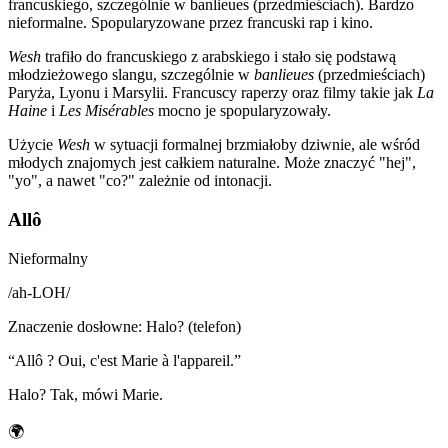
francuskiego, szczególnie w banlieues (przedmieściach). Bardzo
nieformalne. Spopularyzowane przez francuski rap i kino.
Wesh
trafiło do francuskiego z arabskiego i stało się podstawą
młodzieżowego slangu, szczególnie w
banlieues
(przedmieściach)
Paryża, Lyonu i Marsylii. Francuscy raperzy oraz filmy takie jak
La
Haine
i
Les Misérables
mocno je spopularyzowały.
Użycie
Wesh
w sytuacji formalnej brzmiałoby dziwnie, ale wśród
młodych znajomych jest całkiem naturalne. Może znaczyć "hej",
"yo", a nawet "co?" zależnie od intonacji.
Allô
Nieformalny
/
ah-LOH
/
Znaczenie dosłowne
:
Halo? (telefon)
“
Allô ? Oui, c'est Marie à l'appareil.
”
Halo? Tak, mówi Marie.
🌍