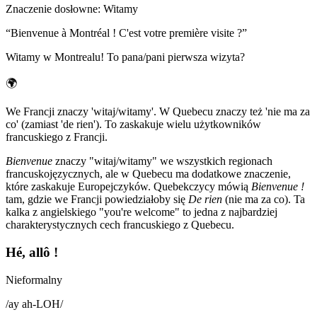
Znaczenie dosłowne
:
Witamy
“
Bienvenue à Montréal ! C'est votre première visite ?
”
Witamy w Montrealu! To pana/pani pierwsza wizyta?
🌍
We Francji znaczy 'witaj/witamy'. W Quebecu znaczy też 'nie ma za
co' (zamiast 'de rien'). To zaskakuje wielu użytkowników
francuskiego z Francji.
Bienvenue
znaczy "witaj/witamy" we wszystkich regionach
francuskojęzycznych, ale w Quebecu ma dodatkowe znaczenie,
które zaskakuje Europejczyków. Quebekczycy mówią
Bienvenue !
tam, gdzie we Francji powiedziałoby się
De rien
(nie ma za co). Ta
kalka z angielskiego "you're welcome" to jedna z najbardziej
charakterystycznych cech francuskiego z Quebecu.
Hé, allô !
Nieformalny
/
ay ah-LOH
/