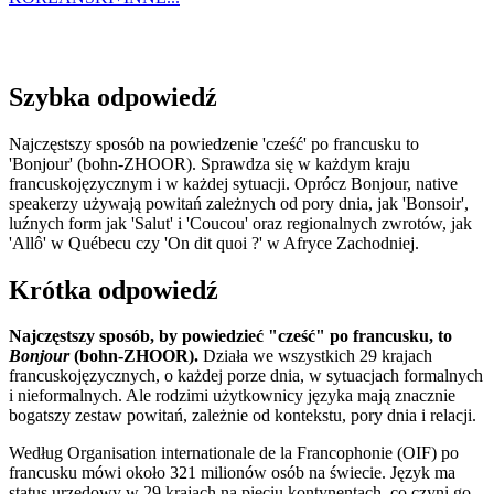
Szybka odpowiedź
Najczęstszy sposób na powiedzenie 'cześć' po francusku to
'Bonjour' (bohn-ZHOOR). Sprawdza się w każdym kraju
francuskojęzycznym i w każdej sytuacji. Oprócz Bonjour, native
speakerzy używają powitań zależnych od pory dnia, jak 'Bonsoir',
luźnych form jak 'Salut' i 'Coucou' oraz regionalnych zwrotów, jak
'Allô' w Québecu czy 'On dit quoi ?' w Afryce Zachodniej.
Krótka odpowiedź
Najczęstszy sposób, by powiedzieć "cześć" po francusku, to
Bonjour
(bohn-ZHOOR).
Działa we wszystkich 29 krajach
francuskojęzycznych, o każdej porze dnia, w sytuacjach formalnych
i nieformalnych. Ale rodzimi użytkownicy języka mają znacznie
bogatszy zestaw powitań, zależnie od kontekstu, pory dnia i relacji.
Według Organisation internationale de la Francophonie (OIF) po
francusku mówi około 321 milionów osób na świecie. Język ma
status urzędowy w 29 krajach na pięciu kontynentach, co czyni go