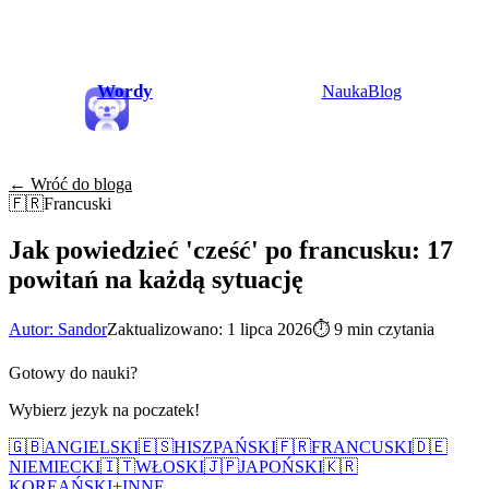
Wordy
Nauka
Blog
← Wróć do bloga
🇫🇷
Francuski
Jak powiedzieć 'cześć' po francusku: 17
powitań na każdą sytuację
Autor: Sandor
Zaktualizowano: 1 lipca 2026
⏱
9 min czytania
Gotowy do nauki?
Wybierz jezyk na poczatek!
🇬🇧
ANGIELSKI
🇪🇸
HISZPAŃSKI
🇫🇷
FRANCUSKI
🇩🇪
NIEMIECKI
🇮🇹
WŁOSKI
🇯🇵
JAPOŃSKI
🇰🇷
KOREAŃSKI
+
INNE...