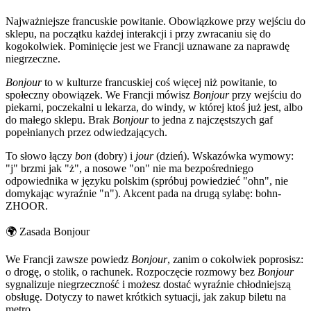
Najważniejsze francuskie powitanie. Obowiązkowe przy wejściu do
sklepu, na początku każdej interakcji i przy zwracaniu się do
kogokolwiek. Pominięcie jest we Francji uznawane za naprawdę
niegrzeczne.
Bonjour
to w kulturze francuskiej coś więcej niż powitanie, to
społeczny obowiązek. We Francji mówisz
Bonjour
przy wejściu do
piekarni, poczekalni u lekarza, do windy, w której ktoś już jest, albo
do małego sklepu. Brak
Bonjour
to jedna z najczęstszych gaf
popełnianych przez odwiedzających.
To słowo łączy
bon
(dobry) i
jour
(dzień). Wskazówka wymowy:
"j" brzmi jak "ż", a nosowe "on" nie ma bezpośredniego
odpowiednika w języku polskim (spróbuj powiedzieć "ohn", nie
domykając wyraźnie "n"). Akcent pada na drugą sylabę: bohn-
ZHOOR.
🌍
Zasada Bonjour
We Francji zawsze powiedz
Bonjour
, zanim o cokolwiek poprosisz:
o drogę, o stolik, o rachunek. Rozpoczęcie rozmowy bez
Bonjour
sygnalizuje niegrzeczność i możesz dostać wyraźnie chłodniejszą
obsługę. Dotyczy to nawet krótkich sytuacji, jak zakup biletu na
metro.