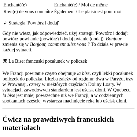
Enchanté(e)
Enchanté(e) / Moi de même
Ravi(e) de vous connaître
Également / Le plaisir est pour moi
💡
Strategia 'Powtórz i dodaj'
Gdy nie wiesz, jak odpowiedzieć, użyj strategii 'Powtórz i dodaj':
powtórz powitanie (powtórz) i dodaj pytanie (dodaj).
Bonjour
zmienia się w
Bonjour, comment allez-vous ?
To działa w prawie
każdej sytuacji.
🌍
La Bise: francuski pocałunek w policzek
We Francji powitanie często obejmuje
la bise
, czyli lekki pocałunek
policzek do policzka. Liczba zależy od regionu: dwa w Paryżu, trzy
w Prowansji, cztery w niektórych częściach Doliny Loary. W
sytuacjach zawodowych standardem jest uścisk dłoni. W Quebecu
la bise
jest mniej powszechne niż we Francji, a w codziennych
spotkaniach częściej wystarcza machnięcie ręką lub uścisk dłoni.
Ćwicz na prawdziwych francuskich
materiałach