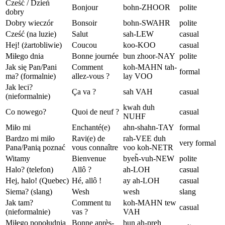
Cześć / Dzień
Bonjour
bohn-ZHOOR
polite
dobry
Dobry wieczór
Bonsoir
bohn-SWAHR
polite
Cześć (na luzie)
Salut
sah-LEW
casual
Hej! (żartobliwie)
Coucou
koo-KOO
casual
Miłego dnia
Bonne journée
bun zhoor-NAY
polite
Jak się Pan/Pani
Comment
koh-MAHN tah-
formal
ma? (formalnie)
allez-vous ?
lay VOO
Jak leci?
Ça va ?
sah VAH
casual
(nieformalnie)
kwah duh
Co nowego?
Quoi de neuf ?
casual
NUHF
Miło mi
Enchanté(e)
ahn-shahn-TAY
formal
Bardzo mi miło
Ravi(e) de
rah-VEE duh
very formal
Pana/Panią poznać
vous connaître
voo koh-NETR
Witamy
Bienvenue
byeh̃-vuh-NEW
polite
Halo? (telefon)
Allô ?
ah-LOH
casual
Hej, halo! (Quebec)
Hé, allô !
ay ah-LOH
casual
Siema? (slang)
Wesh
wesh
slang
Jak tam?
Comment tu
koh-MAHN tew
casual
(nieformalnie)
vas ?
VAH
Miłego popołudnia
Bonne après-
bun ah-preh