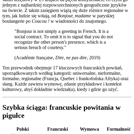
jednym z najbardziej rozpowszechnionych geograficznie języków
na świecie. Z takim zasięgiem wiążą się duże różnice regionalne w
tym, jak ludzie się witają, od
Bonjour, madame
w paryskiej
boulangerie po
Coucou !
w wiadomości do znajomego.
"Bonjour is not simply a greeting in French. It is a
social contract. To omit it is to signal that you do not
recognize the other person's presence, which is a
serious breach of courtesy."
(Académie française,
Dire, ne pas dire
, 2019)
Ten przewodnik obejmuje 17 kluczowych francuskich powitań,
uporządkowanych według kategorii: uniwersalne, nieformalne,
formalne, regionalne (Francja, Quebec i frankofońska Afryka) oraz
slang. Każde zawiera wymowę, zdanie przykładowe i kontekst
kulturowy, abyś dokładnie wiedział(a), kiedy i gdzie go użyć.
Szybka ściąga: francuskie powitania w
pigułce
Polski
Francuski
Wymowa
Formalność