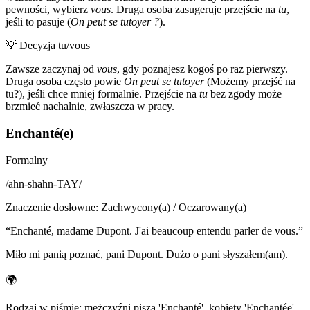
pewności, wybierz
vous
. Druga osoba zasugeruje przejście na
tu
,
jeśli to pasuje (
On peut se tutoyer ?
).
💡
Decyzja tu/vous
Zawsze zaczynaj od
vous
, gdy poznajesz kogoś po raz pierwszy.
Druga osoba często powie
On peut se tutoyer
(Możemy przejść na
tu?), jeśli chce mniej formalnie. Przejście na
tu
bez zgody może
brzmieć nachalnie, zwłaszcza w pracy.
Enchanté(e)
Formalny
/
ahn-shahn-TAY
/
Znaczenie dosłowne
:
Zachwycony(a) / Oczarowany(a)
“
Enchanté, madame Dupont. J'ai beaucoup entendu parler de vous.
”
Miło mi panią poznać, pani Dupont. Dużo o pani słyszałem(am).
🌍
Rodzaj w piśmie: mężczyźni piszą 'Enchanté', kobiety 'Enchantée'.