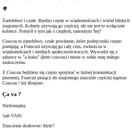
🌍
Żartobliwe i czułe. Bardzo częste w wiadomościach i wśród bliskich
znajomych. Kobiety używają go częściej, ale nie jest to wyłącznie
kobiece. Pomyśl o tym jak o ciepłym, radosnym 'hej!'
Coucou
to żartobliwe, czułe powitanie, które podręczniki często
pomijają, a Francuzi używają go cały czas, zwłaszcza w
wiadomościach i mediach społecznościowych. Wywodzi się z
zabawy w "a kuku" (
faire coucou
) i niesie w sobie nutę miłego
zaskoczenia.
Z
Coucou
będziesz się często spotykać w luźnej komunikacji
pisemnej. Francuz piszący do znajomego znacznie częściej napisze
Coucou !
niż
Bonjour
.
Ça va ?
Nieformalny
/
sah VAH
/
Znaczenie dosłowne
:
Idzie?