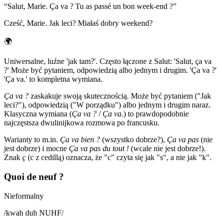
“
Salut, Marie. Ça va ? Tu as passé un bon week-end ?
”
Cześć, Marie. Jak leci? Miałaś dobry weekend?
🌍
Uniwersalne, luźne 'jak tam?'. Często łączone z Salut: 'Salut, ça va
?' Może być pytaniem, odpowiedzią albo jednym i drugim. 'Ça va ?'
'Ça va.' to kompletna wymiana.
Ça va ?
zaskakuje swoją skutecznością. Może być pytaniem ("Jak
leci?"), odpowiedzią ("W porządku") albo jednym i drugim naraz.
Klasyczna wymiana (
Ça va ?
/
Ça va.
) to prawdopodobnie
najczęstsza dwulinijkowa rozmowa po francusku.
Warianty to m.in.
Ça va bien ?
(wszystko dobrze?),
Ça va pas
(nie
jest dobrze) i mocne
Ça va pas du tout !
(wcale nie jest dobrze!).
Znak
ç
(c z cedillą) oznacza, że "c" czyta się jak "s", a nie jak "k".
Quoi de neuf ?
Nieformalny
/
kwah duh NUHF
/