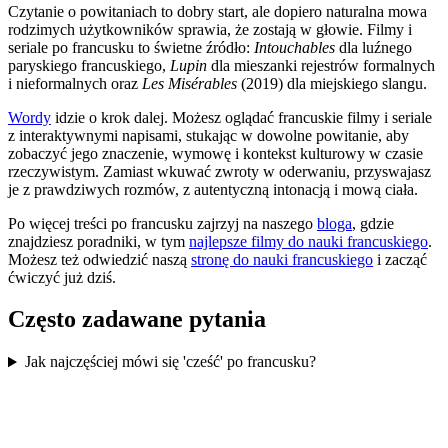
Czytanie o powitaniach to dobry start, ale dopiero naturalna mowa
rodzimych użytkowników sprawia, że zostają w głowie. Filmy i
seriale po francusku to świetne źródło:
Intouchables
dla luźnego
paryskiego francuskiego,
Lupin
dla mieszanki rejestrów formalnych
i nieformalnych oraz
Les Misérables
(2019) dla miejskiego slangu.
Wordy
idzie o krok dalej. Możesz oglądać francuskie filmy i seriale
z interaktywnymi napisami, stukając w dowolne powitanie, aby
zobaczyć jego znaczenie, wymowę i kontekst kulturowy w czasie
rzeczywistym. Zamiast wkuwać zwroty w oderwaniu, przyswajasz
je z prawdziwych rozmów, z autentyczną intonacją i mową ciała.
Po więcej treści po francusku zajrzyj na naszego
bloga
, gdzie
znajdziesz poradniki, w tym
najlepsze filmy do nauki francuskiego
.
Możesz też odwiedzić naszą
stronę do nauki francuskiego
i zacząć
ćwiczyć już dziś.
Często zadawane pytania
Jak najczęściej mówi się 'cześć' po francusku?