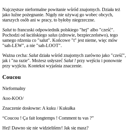
Najczęstsze nieformalne powitanie wśród znajomych. Działa też
jako luźne pożegnanie. Nigdy nie używaj go wobec obcych,
starszych osób ani w pracy, to byłoby niegrzeczne.
Salut
to francuski odpowiednik polskiego "hej" albo "cześć".
Pochodzi od łacińskiego
salus
(zdrowie, bezpieczeństwo), tego
samego rdzenia co "salut". Końcowe "t" jest nieme, więc mów
"sah-LEW", a nie "sah-LOOT".
Ważna cecha:
Salut
działa wśród znajomych zarówno jako "cześć",
jak i "na razie". Możesz usłyszeć
Salut !
przy wejściu i ponownie
przy wyjściu. Kontekst wyjaśnia znaczenie.
Coucou
Nieformalny
/
koo-KOO
/
Znaczenie dosłowne
:
A kuku / Kukułka
“
Coucou ! Ça fait longtemps ! Comment tu vas ?
”
Hej! Dawno się nie widzieliśmy! Jak się masz?