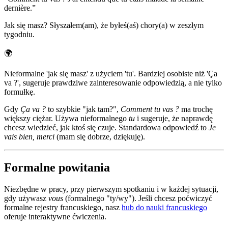
dernière.
”
Jak się masz? Słyszałem(am), że byłeś(aś) chory(a) w zeszłym
tygodniu.
🌍
Nieformalne 'jak się masz' z użyciem 'tu'. Bardziej osobiste niż 'Ça
va ?', sugeruje prawdziwe zainteresowanie odpowiedzią, a nie tylko
formułkę.
Gdy
Ça va ?
to szybkie "jak tam?",
Comment tu vas ?
ma trochę
większy ciężar. Używa nieformalnego
tu
i sugeruje, że naprawdę
chcesz wiedzieć, jak ktoś się czuje. Standardowa odpowiedź to
Je
vais bien, merci
(mam się dobrze, dziękuję).
Formalne powitania
Niezbędne w pracy, przy pierwszym spotkaniu i w każdej sytuacji,
gdy używasz
vous
(formalnego "ty/wy"). Jeśli chcesz poćwiczyć
formalne rejestry francuskiego, nasz
hub do nauki francuskiego
oferuje interaktywne ćwiczenia.