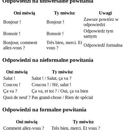
Odpowiedzi na uniwersalne powitania
Oni mówią
Ty mówisz
Uwagi
Zawsze powtórz w
Bonjour !
Bonjour !
odpowiedzi
Odpowiedz tym
Bonsoir !
Bonsoir !
samym
Bonjour, comment
Très bien, merci. Et
Odpowiedź formalna
allez-vous ?
vous ?
Odpowiedzi na nieformalne powitania
Oni mówią
Ty mówisz
Salut !
Salut ! / Salut, ça va ?
Coucou !
Coucou ! / Hé, salut !
Ça va ?
Ça va, et toi ? / Oui, ça va bien
Quoi de neuf ?
Pas grand-chose / Rien de spécial
Odpowiedzi na formalne powitania
Oni mówią
Ty mówisz
Comment allez-vous ?
Très bien, merci. Et vous ?