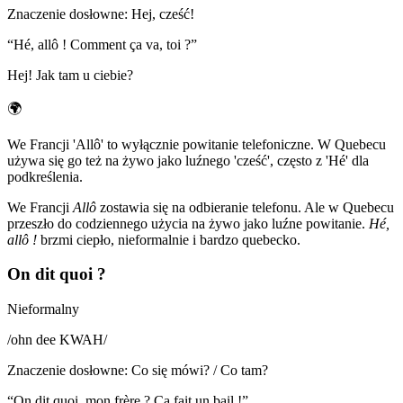
Znaczenie dosłowne
:
Hej, cześć!
“
Hé, allô ! Comment ça va, toi ?
”
Hej! Jak tam u ciebie?
🌍
We Francji 'Allô' to wyłącznie powitanie telefoniczne. W Quebecu
używa się go też na żywo jako luźnego 'cześć', często z 'Hé' dla
podkreślenia.
We Francji
Allô
zostawia się na odbieranie telefonu. Ale w Quebecu
przeszło do codziennego użycia na żywo jako luźne powitanie.
Hé,
allô !
brzmi ciepło, nieformalnie i bardzo quebecko.
On dit quoi ?
Nieformalny
/
ohn dee KWAH
/
Znaczenie dosłowne
:
Co się mówi? / Co tam?
“
On dit quoi, mon frère ? Ça fait un bail !
”