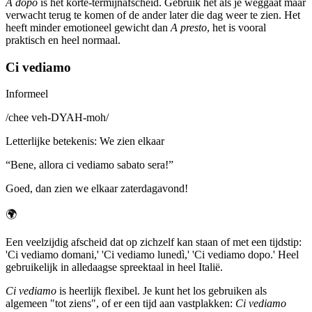
A dopo
is het korte-termijnafscheid. Gebruik het als je weggaat maar
verwacht terug te komen of de ander later die dag weer te zien. Het
heeft minder emotioneel gewicht dan
A presto
, het is vooral
praktisch en heel normaal.
Ci vediamo
Informeel
/
chee veh-DYAH-moh
/
Letterlijke betekenis
:
We zien elkaar
“
Bene, allora ci vediamo sabato sera!
”
Goed, dan zien we elkaar zaterdagavond!
🌍
Een veelzijdig afscheid dat op zichzelf kan staan of met een tijdstip:
'Ci vediamo domani,' 'Ci vediamo lunedì,' 'Ci vediamo dopo.' Heel
gebruikelijk in alledaagse spreektaal in heel Italië.
Ci vediamo
is heerlijk flexibel. Je kunt het los gebruiken als
algemeen "tot ziens", of er een tijd aan vastplakken:
Ci vediamo