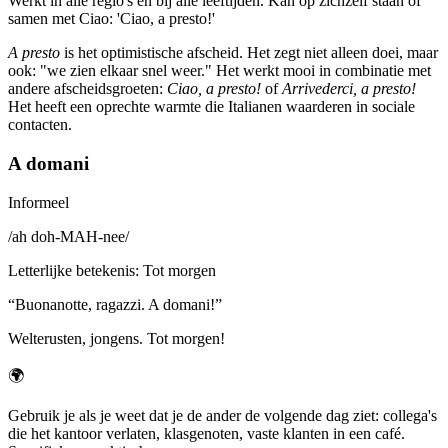
Werkt in alle regio's en bij alle leeftijden. Kan op zichzelf staan of
samen met Ciao: 'Ciao, a presto!'
A presto
is het optimistische afscheid. Het zegt niet alleen doei, maar
ook: "we zien elkaar snel weer." Het werkt mooi in combinatie met
andere afscheidsgroeten:
Ciao, a presto!
of
Arrivederci, a presto!
Het heeft een oprechte warmte die Italianen waarderen in sociale
contacten.
A domani
Informeel
/
ah doh-MAH-nee
/
Letterlijke betekenis
:
Tot morgen
“
Buonanotte, ragazzi. A domani!
”
Welterusten, jongens. Tot morgen!
🌍
Gebruik je als je weet dat je de ander de volgende dag ziet: collega's
die het kantoor verlaten, klasgenoten, vaste klanten in een café.