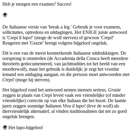
Heb je morgen een examen? Succes!
🌍
De Italiaanse versie van 'break a leg.' Gebruik je voor examens,
sollicitaties, optredens en uitdagingen. Het ENIGE juiste antwoord
is 'Crepi il lupo!' (moge de wolf sterven) of gewoon 'Crepi!'
Reageren met 'Grazie' brengt volgens bijgeloof ongeluk.
Dit is een van de meest kenmerkende Italiaanse uitdrukkingen. De
oorsprong is omstreden (de Accademia della Crusca heeft meerdere
theorieën gedocumenteerd, van jachttradities tot het beeld van een
moederwolf), maar het gebruik is duidelijk: je zegt het voordat
iemand een uitdaging aangaat, en die persoon moet antwoorden met
Crepi!
(moge hij sterven).
Het bijgeloof rond het antwoord nemen mensen serieus.
Grazie
zeggen in plaats van
Crepi
levert vaak een vriendelijke (of minder
vriendelijke) correctie op van elke Italiaan die het hoort. De laatste
jaren zeggen sommige Italianen
Viva il lupo!
(leve de wolf) als
diervriendelijk alternatief, al vinden traditionalisten dat net zo goed
ongeluk brengen.
🌍
Het lupo-bijgeloof