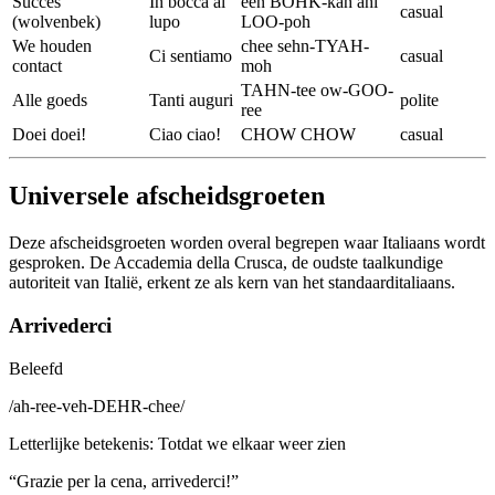
Succes
In bocca al
een BOHK-kah ahl
casual
(wolvenbek)
lupo
LOO-poh
We houden
chee sehn-TYAH-
Ci sentiamo
casual
contact
moh
TAHN-tee ow-GOO-
Alle goeds
Tanti auguri
polite
ree
Doei doei!
Ciao ciao!
CHOW CHOW
casual
Universele afscheidsgroeten
Deze afscheidsgroeten worden overal begrepen waar Italiaans wordt
gesproken. De Accademia della Crusca, de oudste taalkundige
autoriteit van Italië, erkent ze als kern van het standaarditaliaans.
Arrivederci
Beleefd
/
ah-ree-veh-DEHR-chee
/
Letterlijke betekenis
:
Totdat we elkaar weer zien
“
Grazie per la cena, arrivederci!
”