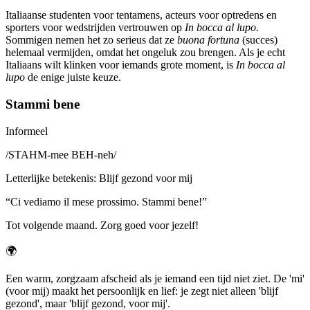
Italiaanse studenten voor tentamens, acteurs voor optredens en
sporters voor wedstrijden vertrouwen op
In bocca al lupo
.
Sommigen nemen het zo serieus dat ze
buona fortuna
(succes)
helemaal vermijden, omdat het ongeluk zou brengen. Als je echt
Italiaans wilt klinken voor iemands grote moment, is
In bocca al
lupo
de enige juiste keuze.
Stammi bene
Informeel
/
STAHM-mee BEH-neh
/
Letterlijke betekenis
:
Blijf gezond voor mij
“
Ci vediamo il mese prossimo. Stammi bene!
”
Tot volgende maand. Zorg goed voor jezelf!
🌍
Een warm, zorgzaam afscheid als je iemand een tijd niet ziet. De 'mi'
(voor mij) maakt het persoonlijk en lief: je zegt niet alleen 'blijf
gezond', maar 'blijf gezond, voor mij'.