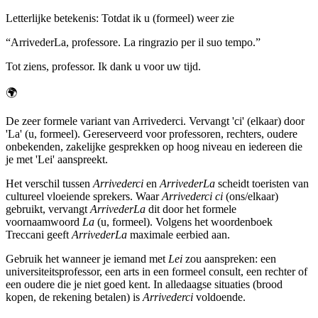
Letterlijke betekenis
:
Totdat ik u (formeel) weer zie
“
ArrivederLa, professore. La ringrazio per il suo tempo.
”
Tot ziens, professor. Ik dank u voor uw tijd.
🌍
De zeer formele variant van Arrivederci. Vervangt 'ci' (elkaar) door
'La' (u, formeel). Gereserveerd voor professoren, rechters, oudere
onbekenden, zakelijke gesprekken op hoog niveau en iedereen die
je met 'Lei' aanspreekt.
Het verschil tussen
Arrivederci
en
ArrivederLa
scheidt toeristen van
cultureel vloeiende sprekers. Waar
Arrivederci
ci
(ons/elkaar)
gebruikt, vervangt
ArrivederLa
dit door het formele
voornaamwoord
La
(u, formeel). Volgens het woordenboek
Treccani geeft
ArrivederLa
maximale eerbied aan.
Gebruik het wanneer je iemand met
Lei
zou aanspreken: een
universiteitsprofessor, een arts in een formeel consult, een rechter of
een oudere die je niet goed kent. In alledaagse situaties (brood
kopen, de rekening betalen) is
Arrivederci
voldoende.