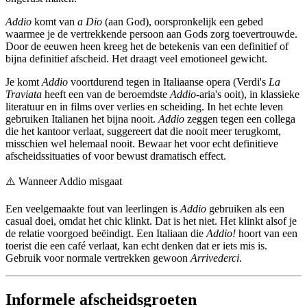
Addio
komt van
a Dio
(aan God), oorspronkelijk een gebed
waarmee je de vertrekkende persoon aan Gods zorg toevertrouwde.
Door de eeuwen heen kreeg het de betekenis van een definitief of
bijna definitief afscheid. Het draagt veel emotioneel gewicht.
Je komt
Addio
voortdurend tegen in Italiaanse opera (Verdi's
La
Traviata
heeft een van de beroemdste
Addio
-aria's ooit), in klassieke
literatuur en in films over verlies en scheiding. In het echte leven
gebruiken Italianen het bijna nooit.
Addio
zeggen tegen een collega
die het kantoor verlaat, suggereert dat die nooit meer terugkomt,
misschien wel helemaal nooit. Bewaar het voor echt definitieve
afscheidssituaties of voor bewust dramatisch effect.
⚠️
Wanneer Addio misgaat
Een veelgemaakte fout van leerlingen is
Addio
gebruiken als een
casual doei, omdat het chic klinkt. Dat is het niet. Het klinkt alsof je
de relatie voorgoed beëindigt. Een Italiaan die
Addio!
hoort van een
toerist die een café verlaat, kan echt denken dat er iets mis is.
Gebruik voor normale vertrekken gewoon
Arrivederci
.
Informele afscheidsgroeten