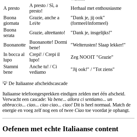
A presto / Sì, a
A presto
Herhaal met enthousiasme
presto!
Buona
Grazie, anche a
"Dank je, jij ook"
giornata
Lei/te
(formeel/informeel)
Buona
Grazie, altrettanto!
"Dank je, insgelijks!"
serata
Buonanotte! Dormi
Buonanotte
"Welterusten! Slaap lekker!"
bene!
In bocca al
Crepi! / Crepi il
Zeg NOOIT "Grazie"
lupo
lupo!
Stammi
Anche tu! / Ci
"Jij ook!" / "Tot ziens"
bene
vediamo
💡
De Italiaanse afscheidscascade
Italiaanse telefoongesprekken eindigen zelden met één afscheid.
Verwacht een cascade:
Va bene... allora ci sentiamo... un
abbraccio... ciao... ciao ciao... ciao!
Dit is heel normaal. Match de
energie en voeg zelf nog een of twee
Ciao
toe voordat je ophangt.
Oefenen met echte Italiaanse content