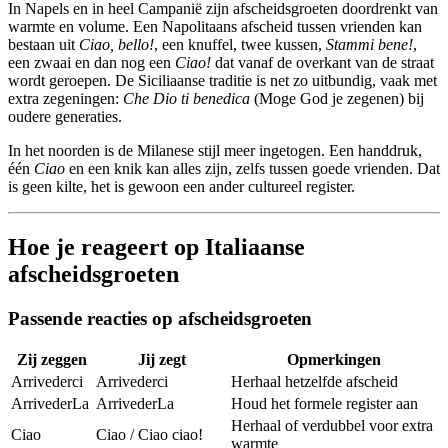
In Napels en in heel Campanië zijn afscheidsgroeten doordrenkt van
warmte en volume. Een Napolitaans afscheid tussen vrienden kan
bestaan uit
Ciao, bello!
, een knuffel, twee kussen,
Stammi bene!
,
een zwaai en dan nog een
Ciao!
dat vanaf de overkant van de straat
wordt geroepen. De Siciliaanse traditie is net zo uitbundig, vaak met
extra zegeningen:
Che Dio ti benedica
(Moge God je zegenen) bij
oudere generaties.
In het noorden is de Milanese stijl meer ingetogen. Een handdruk,
één
Ciao
en een knik kan alles zijn, zelfs tussen goede vrienden. Dat
is geen kilte, het is gewoon een ander cultureel register.
Hoe je reageert op Italiaanse
afscheidsgroeten
Passende reacties op afscheidsgroeten
Zij zeggen
Jij zegt
Opmerkingen
Arrivederci
Arrivederci
Herhaal hetzelfde afscheid
ArrivederLa
ArrivederLa
Houd het formele register aan
Herhaal of verdubbel voor extra
Ciao
Ciao / Ciao ciao!
warmte