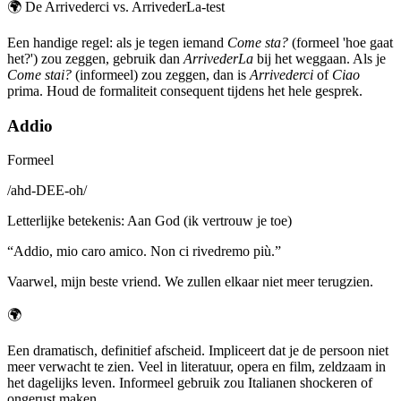
🌍
De Arrivederci vs. ArrivederLa-test
Een handige regel: als je tegen iemand
Come sta?
(formeel 'hoe gaat
het?') zou zeggen, gebruik dan
ArrivederLa
bij het weggaan. Als je
Come stai?
(informeel) zou zeggen, dan is
Arrivederci
of
Ciao
prima. Houd de formaliteit consequent tijdens het hele gesprek.
Addio
Formeel
/
ahd-DEE-oh
/
Letterlijke betekenis
:
Aan God (ik vertrouw je toe)
“
Addio, mio caro amico. Non ci rivedremo più.
”
Vaarwel, mijn beste vriend. We zullen elkaar niet meer terugzien.
🌍
Een dramatisch, definitief afscheid. Impliceert dat je de persoon niet
meer verwacht te zien. Veel in literatuur, opera en film, zeldzaam in
het dagelijks leven. Informeel gebruik zou Italianen shockeren of
ongerust maken.