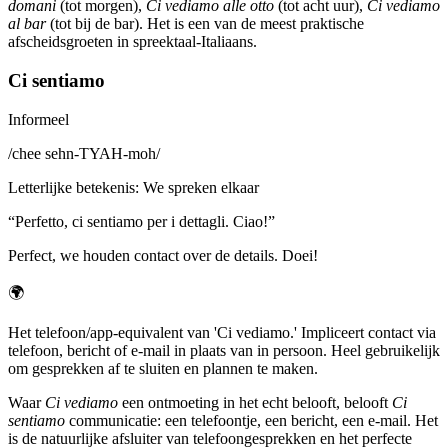
domani
(tot morgen),
Ci vediamo alle otto
(tot acht uur),
Ci vediamo
al bar
(tot bij de bar). Het is een van de meest praktische
afscheidsgroeten in spreektaal-Italiaans.
Ci sentiamo
Informeel
/
chee sehn-TYAH-moh
/
Letterlijke betekenis
:
We spreken elkaar
“
Perfetto, ci sentiamo per i dettagli. Ciao!
”
Perfect, we houden contact over de details. Doei!
🌍
Het telefoon/app-equivalent van 'Ci vediamo.' Impliceert contact via
telefoon, bericht of e-mail in plaats van in persoon. Heel gebruikelijk
om gesprekken af te sluiten en plannen te maken.
Waar
Ci vediamo
een ontmoeting in het echt belooft, belooft
Ci
sentiamo
communicatie: een telefoontje, een bericht, een e-mail. Het
is de natuurlijke afsluiter van telefoongesprekken en het perfecte