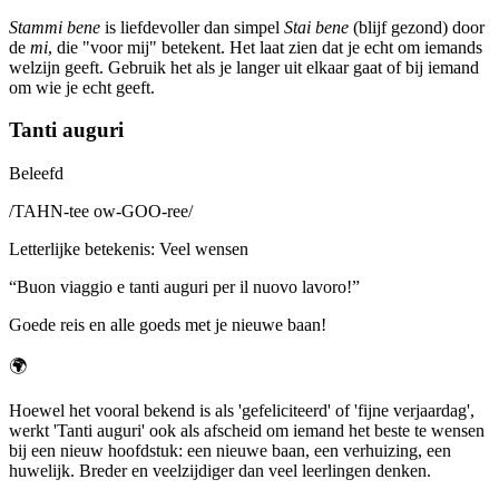
Stammi bene
is liefdevoller dan simpel
Stai bene
(blijf gezond) door
de
mi
, die "voor mij" betekent. Het laat zien dat je echt om iemands
welzijn geeft. Gebruik het als je langer uit elkaar gaat of bij iemand
om wie je echt geeft.
Tanti auguri
Beleefd
/
TAHN-tee ow-GOO-ree
/
Letterlijke betekenis
:
Veel wensen
“
Buon viaggio e tanti auguri per il nuovo lavoro!
”
Goede reis en alle goeds met je nieuwe baan!
🌍
Hoewel het vooral bekend is als 'gefeliciteerd' of 'fijne verjaardag',
werkt 'Tanti auguri' ook als afscheid om iemand het beste te wensen
bij een nieuw hoofdstuk: een nieuwe baan, een verhuizing, een
huwelijk. Breder en veelzijdiger dan veel leerlingen denken.