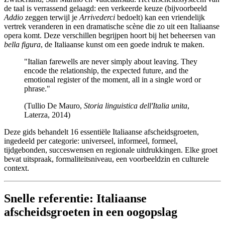
de taal is verrassend gelaagd: een verkeerde keuze (bijvoorbeeld
Addio
zeggen terwijl je
Arrivederci
bedoelt) kan een vriendelijk
vertrek veranderen in een dramatische scène die zo uit een Italiaanse
opera komt. Deze verschillen begrijpen hoort bij het beheersen van
bella figura
, de Italiaanse kunst om een goede indruk te maken.
"Italian farewells are never simply about leaving. They
encode the relationship, the expected future, and the
emotional register of the moment, all in a single word or
phrase."
(Tullio De Mauro,
Storia linguistica dell'Italia unita
,
Laterza, 2014)
Deze gids behandelt 16 essentiële Italiaanse afscheidsgroeten,
ingedeeld per categorie: universeel, informeel, formeel,
tijdgebonden, succeswensen en regionale uitdrukkingen. Elke groet
bevat uitspraak, formaliteitsniveau, een voorbeeldzin en culturele
context.
Snelle referentie: Italiaanse
afscheidsgroeten in een oogopslag