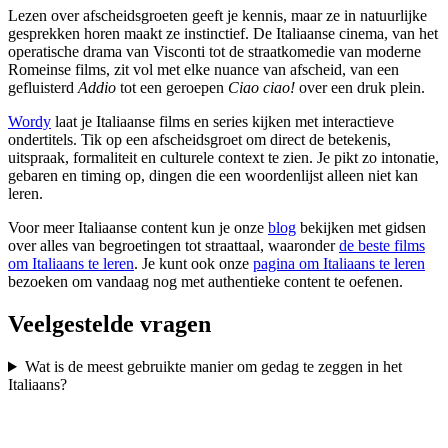
Lezen over afscheidsgroeten geeft je kennis, maar ze in natuurlijke
gesprekken horen maakt ze instinctief. De Italiaanse cinema, van het
operatische drama van Visconti tot de straatkomedie van moderne
Romeinse films, zit vol met elke nuance van afscheid, van een
gefluisterd
Addio
tot een geroepen
Ciao ciao!
over een druk plein.
Wordy
laat je Italiaanse films en series kijken met interactieve
ondertitels. Tik op een afscheidsgroet om direct de betekenis,
uitspraak, formaliteit en culturele context te zien. Je pikt zo intonatie,
gebaren en timing op, dingen die een woordenlijst alleen niet kan
leren.
Voor meer Italiaanse content kun je onze
blog
bekijken met gidsen
over alles van begroetingen tot straattaal, waaronder
de beste films
om Italiaans te leren
. Je kunt ook onze
pagina om Italiaans te leren
bezoeken om vandaag nog met authentieke content te oefenen.
Veelgestelde vragen
Wat is de meest gebruikte manier om gedag te zeggen in het
Italiaans?