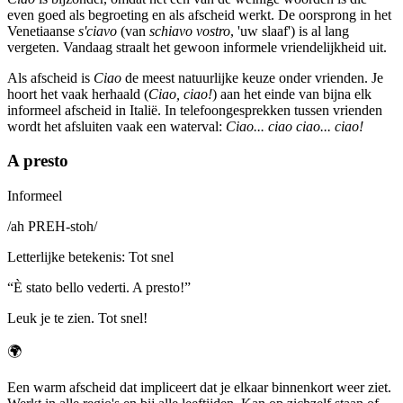
even goed als begroeting en als afscheid werkt. De oorsprong in het
Venetiaanse
s'ciavo
(van
schiavo vostro
, 'uw slaaf') is al lang
vergeten. Vandaag straalt het gewoon informele vriendelijkheid uit.
Als afscheid is
Ciao
de meest natuurlijke keuze onder vrienden. Je
hoort het vaak herhaald (
Ciao, ciao!
) aan het einde van bijna elk
informeel afscheid in Italië. In telefoongesprekken tussen vrienden
wordt het afsluiten vaak een waterval:
Ciao... ciao ciao... ciao!
A presto
Informeel
/
ah PREH-stoh
/
Letterlijke betekenis
:
Tot snel
“
È stato bello vederti. A presto!
”
Leuk je te zien. Tot snel!
🌍
Een warm afscheid dat impliceert dat je elkaar binnenkort weer ziet.