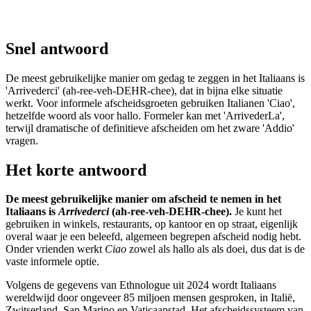
Snel antwoord
De meest gebruikelijke manier om gedag te zeggen in het Italiaans is
'Arrivederci' (ah-ree-veh-DEHR-chee), dat in bijna elke situatie
werkt. Voor informele afscheidsgroeten gebruiken Italianen 'Ciao',
hetzelfde woord als voor hallo. Formeler kan met 'ArrivederLa',
terwijl dramatische of definitieve afscheiden om het zware 'Addio'
vragen.
Het korte antwoord
De meest gebruikelijke manier om afscheid te nemen in het
Italiaans is
Arrivederci
(ah-ree-veh-DEHR-chee).
Je kunt het
gebruiken in winkels, restaurants, op kantoor en op straat, eigenlijk
overal waar je een beleefd, algemeen begrepen afscheid nodig hebt.
Onder vrienden werkt
Ciao
zowel als hallo als als doei, dus dat is de
vaste informele optie.
Volgens de gegevens van Ethnologue uit 2024 wordt Italiaans
wereldwijd door ongeveer 85 miljoen mensen gesproken, in Italië,
Zwitserland, San Marino en Vaticaanstad. Het afscheidssysteem van