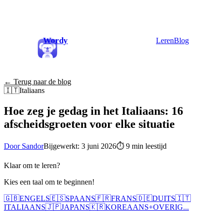
Wordy
Leren
Blog
← Terug naar de blog
🇮🇹
Italiaans
Hoe zeg je gedag in het Italiaans: 16
afscheidsgroeten voor elke situatie
Door Sandor
Bijgewerkt: 3 juni 2026
⏱
9 min leestijd
Klaar om te leren?
Kies een taal om te beginnen!
🇬🇧
ENGELS
🇪🇸
SPAANS
🇫🇷
FRANS
🇩🇪
DUITS
🇮🇹
ITALIAANS
🇯🇵
JAPANS
🇰🇷
KOREAANS
+
OVERIG...