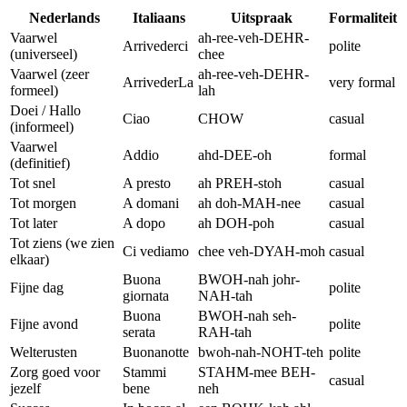
Nederlands
Italiaans
Uitspraak
Formaliteit
Vaarwel
ah-ree-veh-DEHR-
Arrivederci
polite
(universeel)
chee
Vaarwel (zeer
ah-ree-veh-DEHR-
ArrivederLa
very formal
formeel)
lah
Doei / Hallo
Ciao
CHOW
casual
(informeel)
Vaarwel
Addio
ahd-DEE-oh
formal
(definitief)
Tot snel
A presto
ah PREH-stoh
casual
Tot morgen
A domani
ah doh-MAH-nee
casual
Tot later
A dopo
ah DOH-poh
casual
Tot ziens (we zien
Ci vediamo
chee veh-DYAH-moh
casual
elkaar)
Buona
BWOH-nah johr-
Fijne dag
polite
giornata
NAH-tah
Buona
BWOH-nah seh-
Fijne avond
polite
serata
RAH-tah
Welterusten
Buonanotte
bwoh-nah-NOHT-teh
polite
Zorg goed voor
Stammi
STAHM-mee BEH-
casual
jezelf
bene
neh