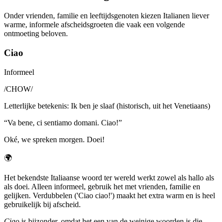
Onder vrienden, familie en leeftijdsgenoten kiezen Italianen liever
warme, informele afscheidsgroeten die vaak een volgende
ontmoeting beloven.
Ciao
Informeel
/
CHOW
/
Letterlijke betekenis
:
Ik ben je slaaf (historisch, uit het Venetiaans)
“
Va bene, ci sentiamo domani. Ciao!
”
Oké, we spreken morgen. Doei!
🌍
Het bekendste Italiaanse woord ter wereld werkt zowel als hallo als
als doei. Alleen informeel, gebruik het met vrienden, familie en
gelijken. Verdubbelen ('Ciao ciao!') maakt het extra warm en is heel
gebruikelijk bij afscheid.
Ciao
is bijzonder, omdat het een van de weinige woorden is die