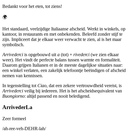
Bedankt voor het eten, tot ziens!
🌍
Het standaard, veelzijdige Italiaanse afscheid. Werkt in winkels, op
kantoor, in restaurants en met onbekenden. Beleefd zonder stijf te
zijn. Impliceert dat je elkaar weer verwacht te zien, al is het maar
symbolisch.
Arrivederci
is opgebouwd uit
a
(tot) +
rivederci
(we zien elkaar
weer). Het vindt de perfecte balans tussen warmte en formaliteit.
Daarom grijpen Italianen er in de meeste dagelijkse situaties naar:
een winkel verlaten, een zakelijk telefoontje beëindigen of afscheid
nemen van kennissen.
In tegenstelling tot
Ciao
, dat een zekere vertrouwdheid vereist, is
Arrivederci
veilig bij iedereen. Het is het afscheidsequivalent van
Buongiorno
: altijd passend en nooit beledigend.
ArrivederLa
Zeer formeel
/
ah-ree-veh-DEHR-lah
/