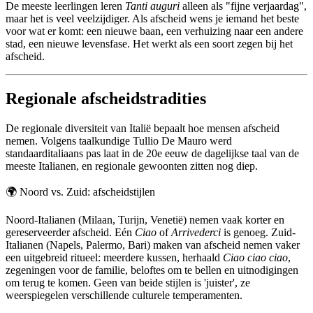
De meeste leerlingen leren
Tanti auguri
alleen als "fijne verjaardag",
maar het is veel veelzijdiger. Als afscheid wens je iemand het beste
voor wat er komt: een nieuwe baan, een verhuizing naar een andere
stad, een nieuwe levensfase. Het werkt als een soort zegen bij het
afscheid.
Regionale afscheidstradities
De regionale diversiteit van Italië bepaalt hoe mensen afscheid
nemen. Volgens taalkundige Tullio De Mauro werd
standaarditaliaans pas laat in de 20e eeuw de dagelijkse taal van de
meeste Italianen, en regionale gewoonten zitten nog diep.
🌍
Noord vs. Zuid: afscheidstijlen
Noord-Italianen (Milaan, Turijn, Venetië) nemen vaak korter en
gereserveerder afscheid. Eén
Ciao
of
Arrivederci
is genoeg. Zuid-
Italianen (Napels, Palermo, Bari) maken van afscheid nemen vaker
een uitgebreid ritueel: meerdere kussen, herhaald
Ciao ciao ciao
,
zegeningen voor de familie, beloftes om te bellen en uitnodigingen
om terug te komen. Geen van beide stijlen is 'juister', ze
weerspiegelen verschillende culturele temperamenten.