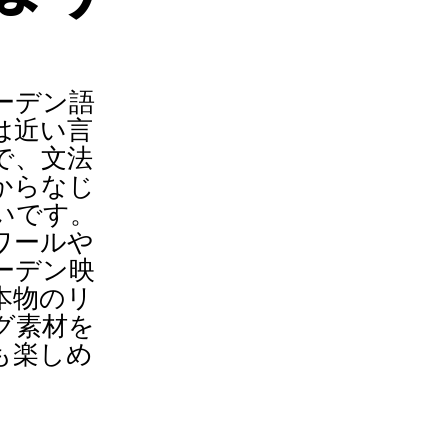
ーデン語
は近い言
で、文法
からなじ
いです。
ワールや
ーデン映
本物のリ
グ素材を
も楽しめ