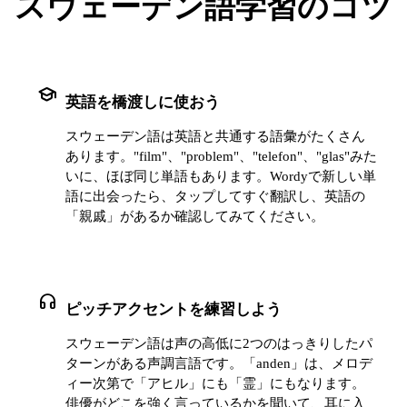
スウェーデン語学習のコツ
school
英語を橋渡しに使おう
スウェーデン語は英語と共通する語彙がたくさん
あります。"film"、"problem"、"telefon"、"glas"みた
いに、ほぼ同じ単語もあります。Wordyで新しい単
語に出会ったら、タップしてすぐ翻訳し、英語の
「親戚」があるか確認してみてください。
headphones
ピッチアクセントを練習しよう
スウェーデン語は声の高低に2つのはっきりしたパ
ターンがある声調言語です。「anden」は、メロデ
ィー次第で「アヒル」にも「霊」にもなります。
俳優がどこを強く言っているかを聞いて、耳に入