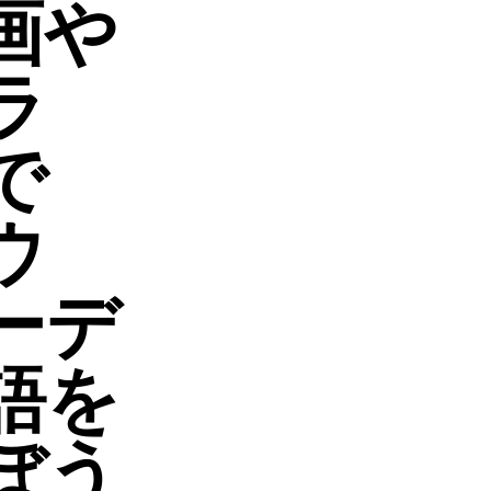
画や
ラ
で
ウ
ーデ
語を
ぼう