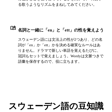
る歌うようなリズムをまねしてみてください。
auto_stories
名詞と一緒に「en」と「ett」の性を覚えよう
スウェーデン語には文法上の性が2つあり、どの名
詞が「en」か「ett」かを決める確実なルールはあ
りません。ドラマで新しい単語を覚えるたびに、
冠詞もセットで覚えましょう。Wordyは文脈つきで
語彙を保存するので、役に立ちます。
スウェーデン語の豆知識