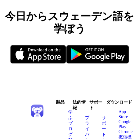
今日からスウェーデン語を
学ぼう
製品
法的情
サポー
ダウンロード
報
ト
App
学
Store
ぶ
プ
サ
Google
ブ
ラ
ポ
Play
ロ
イ
ー
Chrome
グ
バ
ト
拡張機