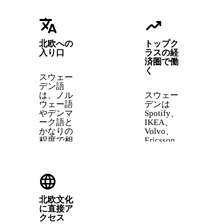
translate
trending_up
北欧への
トップク
入り口
ラスの経
済圏で働
く
スウェー
デン語
は、ノル
スウェー
ウェー語
デンは
やデンマ
Spotify、
ーク語と
IKEA、
かなりの
Volvo、
程度で相
Ericsson
互に通じ
の本拠地
ます。ス
です。職
ウェーデ
場では英
language
ン語を学
語を話す
べば、ほ
スウェー
ぼタダ同
デン人も
北欧文化
然でさら
多いです
に直接ア
に2つの
が、スウ
クセス
言語を理
ェーデン