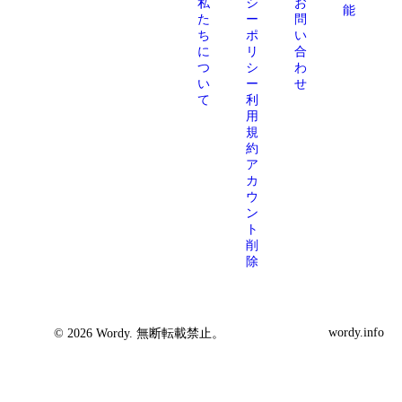
私
シ
お
能
た
ー
問
ち
ポ
い
に
リ
合
つ
シ
わ
い
ー
せ
て
利
用
規
約
ア
カ
ウ
ン
ト
削
除
wordy.info
© 2026 Wordy. 無断転載禁止。