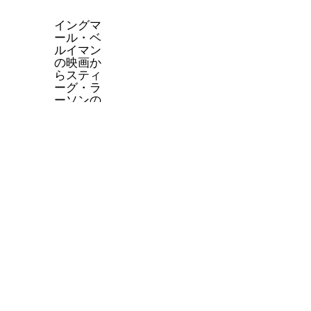
解するた
語ができ
めの先行
ると信頼
イングマ
スタート
を得やす
ール・ベ
が切れま
く、現地
ルイマン
す。
チームへ
の映画か
の扉が開
らスティ
き、永住
ーグ・ラ
権の要件
ーソンの
になるこ
小説ま
ともよく
で、スウ
ありま
ェーデン
す。
文化は世
界に影響
を与えて
います。
原語で味
わうと、
翻訳では
見えない
奥行きが
見えてき
ます。