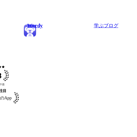
Wordy
学ぶ
ブログ
ar
star
8
評価
注目
のApp