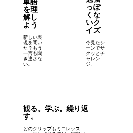
単語
っぽ
を理
くな
解し
いク
よう
イズ
新しい表
現を聞い
今見たシ
た？もう
ーンでサ
一言も聞
クッとチ
き逃さな
ャレン
い。
ジ。
観る。学ぶ。繰り返
す。
どのクリップもミニレッス