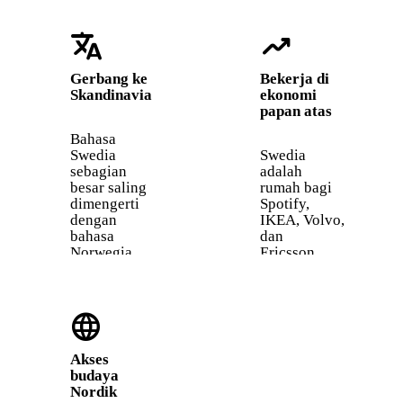
translate
trending_up
Gerbang ke
Bekerja di
Skandinavia
ekonomi
papan atas
Bahasa
Swedia
Swedia
sebagian
adalah
besar saling
rumah bagi
dimengerti
Spotify,
dengan
IKEA, Volvo,
bahasa
dan
Norwegia
Ericsson.
dan
Meski
Denmark.
banyak
Belajar
orang
language
bahasa
Swedia
Swedia
berbicara
memberi
bahasa
Akses
kamu start
Inggris di
budaya
lebih cepat
tempat kerja,
Nordik
untuk
bisa bahasa