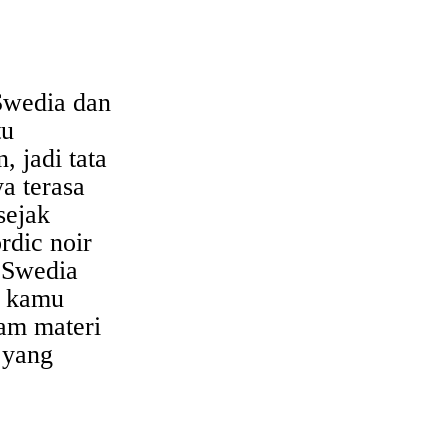
Swedia dan
tu
, jadi tata
a terasa
sejak
rdic noir
 Swedia
 kamu
am materi
 yang