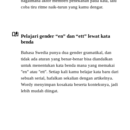
bagaimana aktor memberi penekanan pada kata, lalu
coba tiru ritme naik-turun yang kamu dengar.
auto_stories
Pelajari gender “en” dan “ett” lewat kata
benda
Bahasa Swedia punya dua gender gramatikal, dan
tidak ada aturan yang benar-benar bisa diandalkan
untuk menentukan kata benda mana yang memakai
"en" atau "ett". Setiap kali kamu belajar kata baru dari
sebuah serial, hafalkan sekalian dengan artikelnya.
Wordy menyimpan kosakata beserta konteksnya, jadi
lebih mudah diingat.