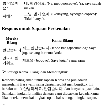
밥 먹었어
네, 먹었어요. (Ne, meogeosseoyo): Ya, saya sudah
요?
makan.
그냥, 별거 없어. (Geunyang, byeolgeo eopseo):
뭐해?
Tidak banyak.
Respons untuk Sapaan Perkenalan
Mereka
Kamu Bilang
Bilang
저도 반갑습니다 (Jeodo bangapseumnida): Saya
반갑습니다
juga senang bertemu Anda
만나서 반
저도요 (Jeodoyo): Saya juga / Sama-sama
가워요
💡
Strategi Korea 'Ulangi dan Membungkuk'
Respons paling aman untuk sapaan Korea apa pun adalah
mengulangi frasa yang sama dengan sedikit membungkuk. Ini
berlaku untuk 안녕하세요, 반갑습니다, dan banyak sapaan lain.
Samakan tingkat formalitas dengan yang diucapkan kepada kamu.
Jika mereka memakai tingkat sopan, balas dengan tingkat sopan.