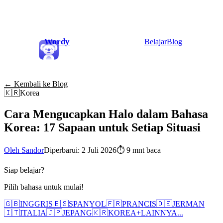
Wordy
Belajar
Blog
← Kembali ke Blog
🇰🇷
Korea
Cara Mengucapkan Halo dalam Bahasa
Korea: 17 Sapaan untuk Setiap Situasi
Oleh Sandor
Diperbarui: 2 Juli 2026
⏱
9 mnt baca
Siap belajar?
Pilih bahasa untuk mulai!
🇬🇧
INGGRIS
🇪🇸
SPANYOL
🇫🇷
PRANCIS
🇩🇪
JERMAN
🇮🇹
ITALIA
🇯🇵
JEPANG
🇰🇷
KOREA
+
LAINNYA...