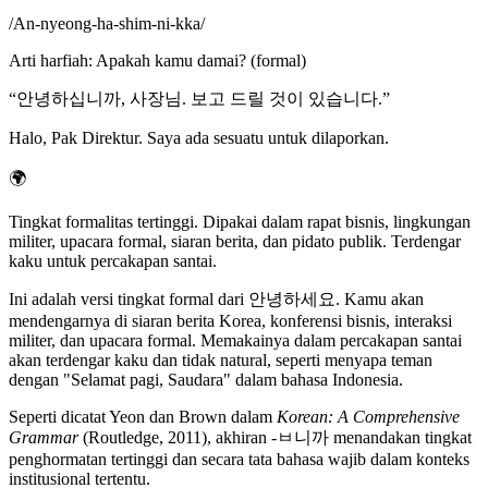
/
An-nyeong-ha-shim-ni-kka
/
Arti harfiah
:
Apakah kamu damai? (formal)
“
안녕하십니까, 사장님. 보고 드릴 것이 있습니다.
”
Halo, Pak Direktur. Saya ada sesuatu untuk dilaporkan.
🌍
Tingkat formalitas tertinggi. Dipakai dalam rapat bisnis, lingkungan
militer, upacara formal, siaran berita, dan pidato publik. Terdengar
kaku untuk percakapan santai.
Ini adalah versi tingkat formal dari 안녕하세요. Kamu akan
mendengarnya di siaran berita Korea, konferensi bisnis, interaksi
militer, dan upacara formal. Memakainya dalam percakapan santai
akan terdengar kaku dan tidak natural, seperti menyapa teman
dengan "Selamat pagi, Saudara" dalam bahasa Indonesia.
Seperti dicatat Yeon dan Brown dalam
Korean: A Comprehensive
Grammar
(Routledge, 2011), akhiran -ㅂ니까 menandakan tingkat
penghormatan tertinggi dan secara tata bahasa wajib dalam konteks
institusional tertentu.