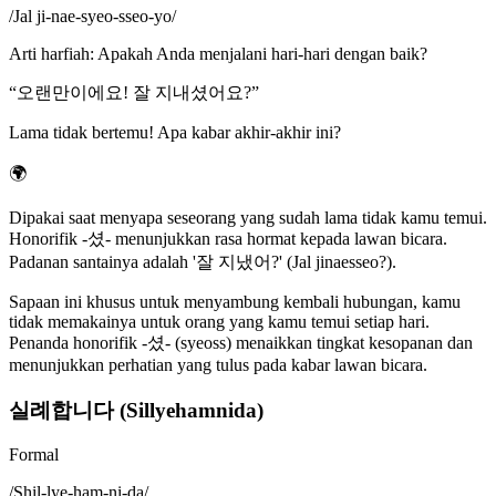
/
Jal ji-nae-syeo-sseo-yo
/
Arti harfiah
:
Apakah Anda menjalani hari-hari dengan baik?
“
오랜만이에요! 잘 지내셨어요?
”
Lama tidak bertemu! Apa kabar akhir-akhir ini?
🌍
Dipakai saat menyapa seseorang yang sudah lama tidak kamu temui.
Honorifik -셨- menunjukkan rasa hormat kepada lawan bicara.
Padanan santainya adalah '잘 지냈어?' (Jal jinaesseo?).
Sapaan ini khusus untuk menyambung kembali hubungan, kamu
tidak memakainya untuk orang yang kamu temui setiap hari.
Penanda honorifik -셨- (syeoss) menaikkan tingkat kesopanan dan
menunjukkan perhatian yang tulus pada kabar lawan bicara.
실례합니다 (Sillyehamnida)
Formal
/
Shil-lye-ham-ni-da
/