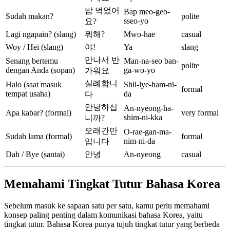
밥 먹었어
Bap meo-geo-
Sudah makan?
polite
sseo-yo
요?
Lagi ngapain? (slang)
뭐해?
Mwo-hae
casual
Woy / Hei (slang)
야!
Ya
slang
만나서 반
Senang bertemu
Man-na-seo ban-
polite
dengan Anda (sopan)
ga-wo-yo
가워요
실례합니
Halo (saat masuk
Shil-lye-ham-ni-
formal
tempat usaha)
da
다
안녕하십
An-nyeong-ha-
Apa kabar? (formal)
very formal
shim-ni-kka
니까?
오래간만
O-rae-gan-ma-
Sudah lama (formal)
formal
nim-ni-da
입니다
Dah / Bye (santai)
안녕
An-nyeong
casual
Memahami Tingkat Tutur Bahasa Korea
Sebelum masuk ke sapaan satu per satu, kamu perlu memahami
konsep paling penting dalam komunikasi bahasa Korea, yaitu
tingkat tutur. Bahasa Korea punya tujuh tingkat tutur yang berbeda