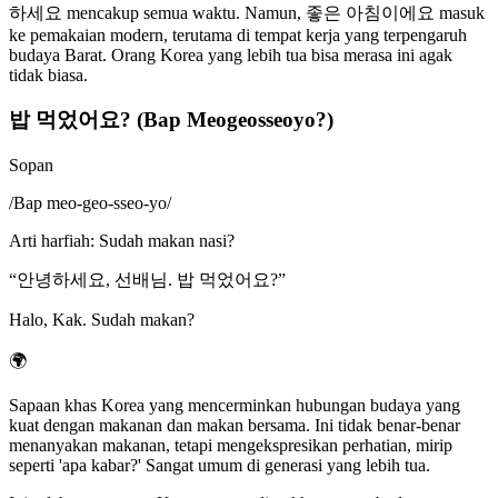
하세요 mencakup semua waktu. Namun, 좋은 아침이에요 masuk
ke pemakaian modern, terutama di tempat kerja yang terpengaruh
budaya Barat. Orang Korea yang lebih tua bisa merasa ini agak
tidak biasa.
밥 먹었어요? (Bap Meogeosseoyo?)
Sopan
/
Bap meo-geo-sseo-yo
/
Arti harfiah
:
Sudah makan nasi?
“
안녕하세요, 선배님. 밥 먹었어요?
”
Halo, Kak. Sudah makan?
🌍
Sapaan khas Korea yang mencerminkan hubungan budaya yang
kuat dengan makanan dan makan bersama. Ini tidak benar-benar
menanyakan makanan, tetapi mengekspresikan perhatian, mirip
seperti 'apa kabar?' Sangat umum di generasi yang lebih tua.