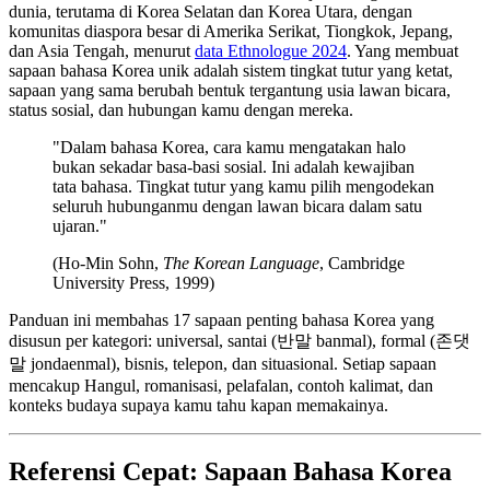
dunia, terutama di Korea Selatan dan Korea Utara, dengan
komunitas diaspora besar di Amerika Serikat, Tiongkok, Jepang,
dan Asia Tengah, menurut
data Ethnologue 2024
. Yang membuat
sapaan bahasa Korea unik adalah sistem tingkat tutur yang ketat,
sapaan yang sama berubah bentuk tergantung usia lawan bicara,
status sosial, dan hubungan kamu dengan mereka.
"Dalam bahasa Korea, cara kamu mengatakan halo
bukan sekadar basa-basi sosial. Ini adalah kewajiban
tata bahasa. Tingkat tutur yang kamu pilih mengodekan
seluruh hubunganmu dengan lawan bicara dalam satu
ujaran."
(Ho-Min Sohn,
The Korean Language
, Cambridge
University Press, 1999)
Panduan ini membahas 17 sapaan penting bahasa Korea yang
disusun per kategori: universal, santai (반말 banmal), formal (존댓
말 jondaenmal), bisnis, telepon, dan situasional. Setiap sapaan
mencakup Hangul, romanisasi, pelafalan, contoh kalimat, dan
konteks budaya supaya kamu tahu kapan memakainya.
Referensi Cepat: Sapaan Bahasa Korea