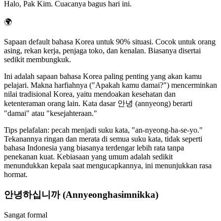
Halo, Pak Kim. Cuacanya bagus hari ini.
🌍
Sapaan default bahasa Korea untuk 90% situasi. Cocok untuk orang
asing, rekan kerja, penjaga toko, dan kenalan. Biasanya disertai
sedikit membungkuk.
Ini adalah sapaan bahasa Korea paling penting yang akan kamu
pelajari. Makna harfiahnya ("Apakah kamu damai?") mencerminkan
nilai tradisional Korea, yaitu mendoakan kesehatan dan
ketenteraman orang lain. Kata dasar 안녕 (annyeong) berarti
"damai" atau "kesejahteraan."
Tips pelafalan: pecah menjadi suku kata, "an-nyeong-ha-se-yo."
Tekanannya ringan dan merata di semua suku kata, tidak seperti
bahasa Indonesia yang biasanya terdengar lebih rata tanpa
penekanan kuat. Kebiasaan yang umum adalah sedikit
menundukkan kepala saat mengucapkannya, ini menunjukkan rasa
hormat.
안녕하십니까 (Annyeonghasimnikka)
Sangat formal