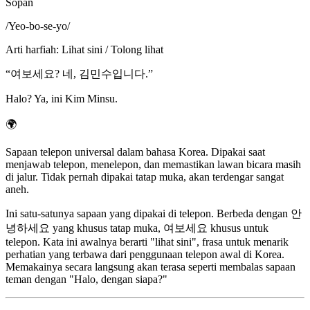
Sopan
/
Yeo-bo-se-yo
/
Arti harfiah
:
Lihat sini / Tolong lihat
“
여보세요? 네, 김민수입니다.
”
Halo? Ya, ini Kim Minsu.
🌍
Sapaan telepon universal dalam bahasa Korea. Dipakai saat
menjawab telepon, menelepon, dan memastikan lawan bicara masih
di jalur. Tidak pernah dipakai tatap muka, akan terdengar sangat
aneh.
Ini satu-satunya sapaan yang dipakai di telepon. Berbeda dengan 안
녕하세요 yang khusus tatap muka, 여보세요 khusus untuk
telepon. Kata ini awalnya berarti "lihat sini", frasa untuk menarik
perhatian yang terbawa dari penggunaan telepon awal di Korea.
Memakainya secara langsung akan terasa seperti membalas sapaan
teman dengan "Halo, dengan siapa?"