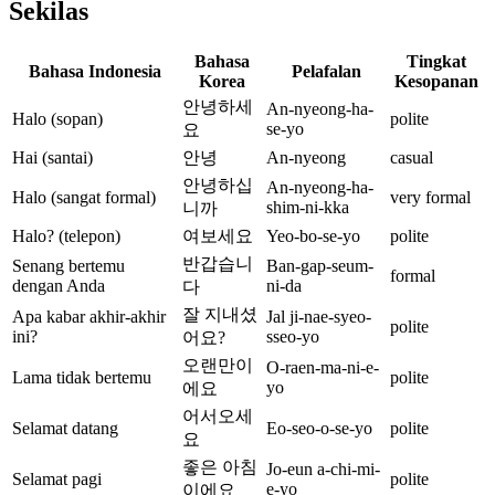
Sekilas
Bahasa
Tingkat
Bahasa Indonesia
Pelafalan
Korea
Kesopanan
안녕하세
An-nyeong-ha-
Halo (sopan)
polite
se-yo
요
Hai (santai)
안녕
An-nyeong
casual
안녕하십
An-nyeong-ha-
Halo (sangat formal)
very formal
shim-ni-kka
니까
Halo? (telepon)
여보세요
Yeo-bo-se-yo
polite
반갑습니
Senang bertemu
Ban-gap-seum-
formal
dengan Anda
ni-da
다
잘 지내셨
Apa kabar akhir-akhir
Jal ji-nae-syeo-
polite
ini?
sseo-yo
어요?
오랜만이
O-raen-ma-ni-e-
Lama tidak bertemu
polite
yo
에요
어서오세
Selamat datang
Eo-seo-o-se-yo
polite
요
좋은 아침
Jo-eun a-chi-mi-
Selamat pagi
polite
e-yo
이에요