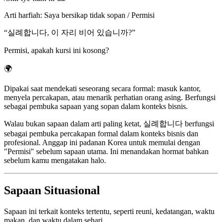
Arti harfiah
:
Saya bersikap tidak sopan / Permisi
“
실례합니다, 이 자리 비어 있습니까?
”
Permisi, apakah kursi ini kosong?
🌍
Dipakai saat mendekati seseorang secara formal: masuk kantor,
menyela percakapan, atau menarik perhatian orang asing. Berfungsi
sebagai pembuka sapaan yang sopan dalam konteks bisnis.
Walau bukan sapaan dalam arti paling ketat, 실례합니다 berfungsi
sebagai pembuka percakapan formal dalam konteks bisnis dan
profesional. Anggap ini padanan Korea untuk memulai dengan
"Permisi" sebelum sapaan utama. Ini menandakan hormat bahkan
sebelum kamu mengatakan halo.
Sapaan Situasional
Sapaan ini terkait konteks tertentu, seperti reuni, kedatangan, waktu
makan, dan waktu dalam sehari.