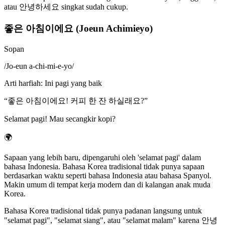
atau 안녕하세요 singkat sudah cukup.
좋은 아침이에요 (Joeun Achimieyo)
Sopan
/
Jo-eun a-chi-mi-e-yo
/
Arti harfiah
:
Ini pagi yang baik
“
좋은 아침이에요! 커피 한 잔 하실래요?
”
Selamat pagi! Mau secangkir kopi?
🌍
Sapaan yang lebih baru, dipengaruhi oleh 'selamat pagi' dalam
bahasa Indonesia. Bahasa Korea tradisional tidak punya sapaan
berdasarkan waktu seperti bahasa Indonesia atau bahasa Spanyol.
Makin umum di tempat kerja modern dan di kalangan anak muda
Korea.
Bahasa Korea tradisional tidak punya padanan langsung untuk
"selamat pagi", "selamat siang", atau "selamat malam" karena 안녕