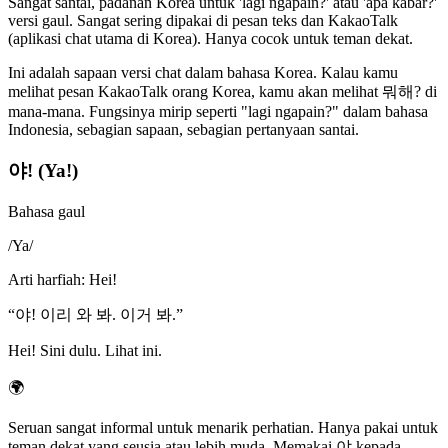
Sangat santai, padanan Korea untuk 'lagi ngapain?' atau 'apa kabar?'
versi gaul. Sangat sering dipakai di pesan teks dan KakaoTalk
(aplikasi chat utama di Korea). Hanya cocok untuk teman dekat.
Ini adalah sapaan versi chat dalam bahasa Korea. Kalau kamu
melihat pesan KakaoTalk orang Korea, kamu akan melihat 뭐해? di
mana-mana. Fungsinya mirip seperti "lagi ngapain?" dalam bahasa
Indonesia, sebagian sapaan, sebagian pertanyaan santai.
야! (Ya!)
Bahasa gaul
/
Ya
/
Arti harfiah
:
Hei!
“
야! 이리 와 봐. 이거 봐.
”
Hei! Sini dulu. Lihat ini.
🌍
Seruan sangat informal untuk menarik perhatian. Hanya pakai untuk
teman dekat yang seusia atau lebih muda. Memakai 야 kepada