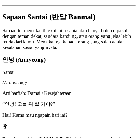
Sapaan Santai (반말 Banmal)
Sapaan ini memakai tingkat tutur santai dan hanya boleh dipakai
dengan teman dekat, saudara kandung, atau orang yang jelas lebih
muda dari kamu. Memakainya kepada orang yang salah adalah
kesalahan sosial yang nyata.
안녕 (Annyeong)
Santai
/
An-nyeong
/
Arti harfiah
:
Damai / Kesejahteraan
“
안녕! 오늘 뭐 할 거야?
”
Hai! Kamu mau ngapain hari ini?
🌍