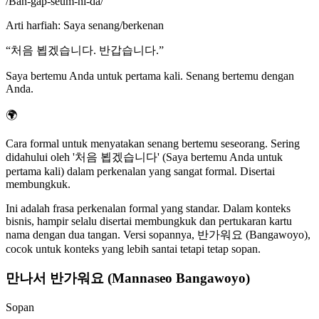
/
Ban-gap-seum-ni-da
/
Arti harfiah
:
Saya senang/berkenan
“
처음 뵙겠습니다. 반갑습니다.
”
Saya bertemu Anda untuk pertama kali. Senang bertemu dengan
Anda.
🌍
Cara formal untuk menyatakan senang bertemu seseorang. Sering
didahului oleh '처음 뵙겠습니다' (Saya bertemu Anda untuk
pertama kali) dalam perkenalan yang sangat formal. Disertai
membungkuk.
Ini adalah frasa perkenalan formal yang standar. Dalam konteks
bisnis, hampir selalu disertai membungkuk dan pertukaran kartu
nama dengan dua tangan. Versi sopannya, 반가워요 (Bangawoyo),
cocok untuk konteks yang lebih santai tetapi tetap sopan.
만나서 반가워요 (Mannaseo Bangawoyo)
Sopan