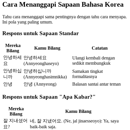
Cara Menanggapi Sapaan Bahasa Korea
Tahu cara menanggapi sama pentingnya dengan tahu cara menyapa.
Ini pola yang paling umum.
Respons untuk Sapaan Standar
Mereka
Kamu Bilang
Catatan
Bilang
안녕하세
안녕하세요
Ulangi kembali dengan
sedikit membungkuk
요
(Annyeonghaseyo)
안녕하십
안녕하십니까
Samakan tingkat
formalitasnya
니까
(Annyeonghasimnikka)
안녕
안녕 (Annyeong)
Balasan santai antar teman
Respons untuk Sapaan "Apa Kabar?"
Mereka
Kamu Bilang
Bilang
잘 지내셨어
네, 잘 지냈어요. (Ne, jal jinaesseoyo): Ya, saya
요?
baik-baik saja.