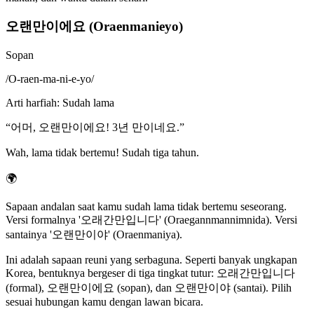
오랜만이에요 (Oraenmanieyo)
Sopan
/
O-raen-ma-ni-e-yo
/
Arti harfiah
:
Sudah lama
“
어머, 오랜만이에요! 3년 만이네요.
”
Wah, lama tidak bertemu! Sudah tiga tahun.
🌍
Sapaan andalan saat kamu sudah lama tidak bertemu seseorang.
Versi formalnya '오래간만입니다' (Oraegannmannimnida). Versi
santainya '오랜만이야' (Oraenmaniya).
Ini adalah sapaan reuni yang serbaguna. Seperti banyak ungkapan
Korea, bentuknya bergeser di tiga tingkat tutur: 오래간만입니다
(formal), 오랜만이에요 (sopan), dan 오랜만이야 (santai). Pilih
sesuai hubungan kamu dengan lawan bicara.