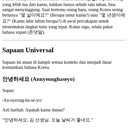
yang lebih tua dari kamu, bahkan hanya selisih satu tahun, bisa
sangat menyinggung. Saat bertemu orang baru, orang Korea sering
bertanya "몇 살이에요?" (Berapa umur kamu?) atau "몇 년생이에
요?" (Kamu lahir tahun berapa?) di awal percakapan untuk
menentukan tingkat tutur yang tepat. Kalau ragu, selalu pakai
bahasa sopan (존댓말).
Sapaan Universal
Sapaan ini aman di hampir semua konteks dan menjadi dasar
komunikasi bahasa Korea.
안녕하세요 (Annyeonghaseyo)
Sopan
/
An-nyeong-ha-se-yo
/
Arti harfiah
:
Apakah kamu damai?
“
안녕하세요, 김 선생님. 오늘 날씨가 좋네요.
”