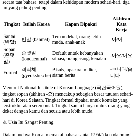
secara tata bahasa, tetapi dalam kehidupan modern sehari-hari, tiga
ini yang paling penting.
Akhiran
Tingkat
Istilah Korea
Kapan Dipakai
Kata
Kerja
Santai
Teman dekat, orang lebih
반말 (banmal)
-아/어
(반말)
muda, anak-anak
Sopan
존댓말
Default untuk kebanyakan
(존댓
-아요/어요
situasi, orang asing, kenalan
(jondaenmal)
말)
-ㅂ니다/습
격식체
Bisnis, upacara, militer,
Formal
siaran berita
(gyeokshikche)
니다
Menurut National Institute of Korean Language (국립국어원),
tingkat sopan (akhiran -요) mencakup sebagian besar tuturan sehari-
hari di Korea Selatan. Tingkat formal dipakai untuk konteks yang
terstruktur atau seremonial. Tingkat santai hanya untuk orang yang
dekat dengan kamu dan seusia atau lebih muda.
⚠️
Usia Itu Sangat Penting
Dalam budaya Korea, memakai bahasa santai (반말) kepada orang