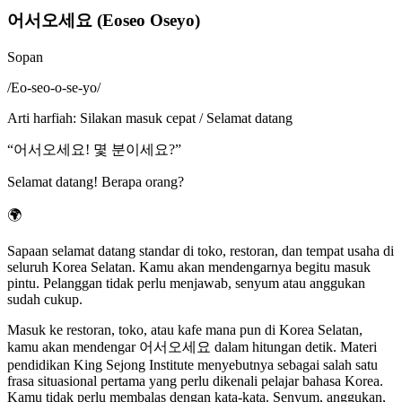
어서오세요 (Eoseo Oseyo)
Sopan
/
Eo-seo-o-se-yo
/
Arti harfiah
:
Silakan masuk cepat / Selamat datang
“
어서오세요! 몇 분이세요?
”
Selamat datang! Berapa orang?
🌍
Sapaan selamat datang standar di toko, restoran, dan tempat usaha di
seluruh Korea Selatan. Kamu akan mendengarnya begitu masuk
pintu. Pelanggan tidak perlu menjawab, senyum atau anggukan
sudah cukup.
Masuk ke restoran, toko, atau kafe mana pun di Korea Selatan,
kamu akan mendengar 어서오세요 dalam hitungan detik. Materi
pendidikan King Sejong Institute menyebutnya sebagai salah satu
frasa situasional pertama yang perlu dikenali pelajar bahasa Korea.
Kamu tidak perlu membalas dengan kata-kata. Senyum, anggukan,