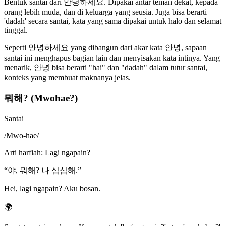
Bentuk santai dari 안녕하세요. Dipakai antar teman dekat, kepada
orang lebih muda, dan di keluarga yang seusia. Juga bisa berarti
'dadah' secara santai, kata yang sama dipakai untuk halo dan selamat
tinggal.
Seperti 안녕하세요 yang dibangun dari akar kata 안녕, sapaan
santai ini menghapus bagian lain dan menyisakan kata intinya. Yang
menarik, 안녕 bisa berarti "hai" dan "dadah" dalam tutur santai,
konteks yang membuat maknanya jelas.
뭐해? (Mwohae?)
Santai
/
Mwo-hae
/
Arti harfiah
:
Lagi ngapain?
“
야, 뭐해? 나 심심해.
”
Hei, lagi ngapain? Aku bosan.
🌍