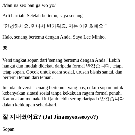
/
Man-na-seo ban-ga-wo-yo
/
Arti harfiah
:
Setelah bertemu, saya senang
“
안녕하세요, 만나서 반가워요. 저는 이민호예요.
”
Halo, senang bertemu dengan Anda. Saya Lee Minho.
🌍
Versi tingkat sopan dari 'senang bertemu dengan Anda.' Lebih
hangat dan mudah didekati daripada formal 반갑습니다, tetapi
tetap sopan. Cocok untuk acara sosial, urusan bisnis santai, dan
bertemu teman dari teman.
Ini adalah versi "senang bertemu" yang pas, cukup sopan untuk
kebanyakan situasi sosial tanpa kekakuan ragam formal penuh.
Kamu akan memakai ini jauh lebih sering daripada 반갑습니다
dalam kehidupan sehari-hari.
잘 지내셨어요? (Jal Jinaesyeosseoyo?)
Sopan