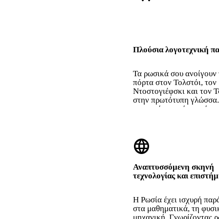
Πλούσια λογοτεχνική π
Τα ρωσικά σου ανοίγουν
πόρτα στον Τολστόι, τον
Ντοστογιέφσκι και τον 
στην πρωτότυπη γλώσσα.
μεταφράσεις πάντα χάνου
language
Αναπτυσσόμενη σκηνή
τεχνολογίας και επιστή
Η Ρωσία έχει ισχυρή πα
στα μαθηματικά, τη φυσι
μηχανική. Γνωρίζοντας ρ