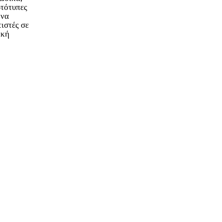
ωτότυπες
 να
ιστές σε
ική