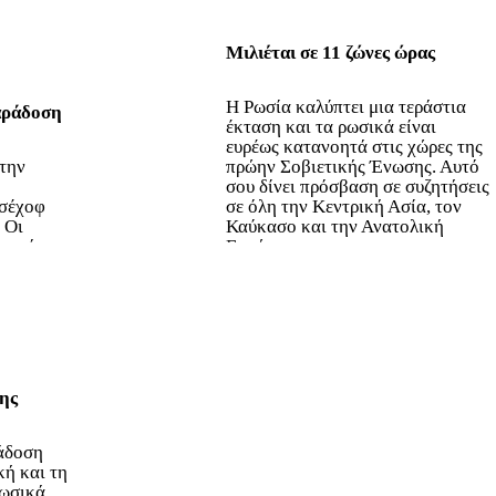
Μιλιέται σε 11 ζώνες ώρας
Η Ρωσία καλύπτει μια τεράστια
αράδοση
έκταση και τα ρωσικά είναι
ευρέως κατανοητά στις χώρες της
 την
πρώην Σοβιετικής Ένωσης. Αυτό
σου δίνει πρόσβαση σε συζητήσεις
Τσέχοφ
σε όλη την Κεντρική Ασία, τον
 Οι
Καύκασο και την Ανατολική
ν κάτι.
Ευρώπη.
μης
ράδοση
κή και τη
ωσικά,