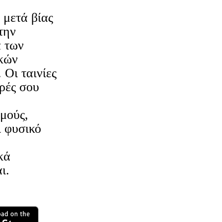
 μετά βίας
την
α των
κών
 Οι ταινίες
ιρές σου
μούς,
ι φυσικό
κά
ι.