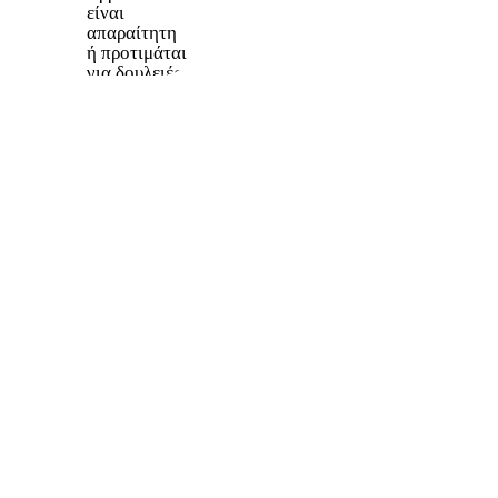
είναι
απαραίτητη
ή προτιμάται
για δουλειές
στις
περισσότερες
πολυεθνικές
εταιρείες.
Είναι επίσης
η πιο
χρήσιμη
γλώσσα για
ταξίδια σε
διαφορετικές
χώρες.