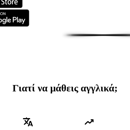
Γιατί να μάθεις αγγλικά;
translate
trending_up