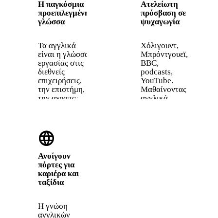
Η παγκόσμια
Ατελείωτη
προεπιλεγμένη
πρόσβαση σε
γλώσσα
ψυχαγωγία
Τα αγγλικά
Χόλιγουντ,
είναι η γλώσσα
Μπρόντγουεϊ,
εργασίας στις
BBC,
διεθνείς
podcasts,
επιχειρήσεις,
YouTube.
την επιστήμη,
Μαθαίνοντας
την αεροπορία
αγγλικά,
και το
ξεκλειδώνεις
διαδίκτυο.
τη
Περίπου το
μεγαλύτερη
language
60% όλου του
βιβλιοθήκη
περιεχομένου
περιεχομένου
στο web είναι
στον
Ανοίγουν
στα αγγλικά.
πλανήτη.
πόρτες για
καριέρα και
ταξίδια
Η γνώση
αγγλικών