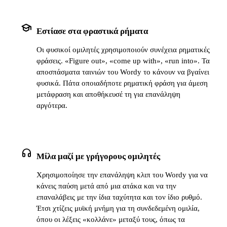
school
Εστίασε στα φραστικά ρήματα
Οι φυσικοί ομιλητές χρησιμοποιούν συνέχεια ρηματικές
φράσεις. «Figure out», «come up with», «run into». Τα
αποσπάσματα ταινιών του Wordy το κάνουν να βγαίνει
φυσικά. Πάτα οποιαδήποτε ρηματική φράση για άμεση
μετάφραση και αποθήκευσέ τη για επανάληψη
αργότερα.
headphones
Μίλα μαζί με γρήγορους ομιλητές
Χρησιμοποίησε την επανάληψη κλιπ του Wordy για να
κάνεις παύση μετά από μια ατάκα και να την
επαναλάβεις με την ίδια ταχύτητα και τον ίδιο ρυθμό.
Έτσι χτίζεις μυϊκή μνήμη για τη συνδεδεμένη ομιλία,
όπου οι λέξεις «κολλάνε» μεταξύ τους, όπως τα