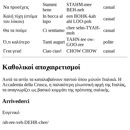
Stammi
STAHM-mee
Να προσέχεις
casual
bene
BEH-neh
Καλή τύχη (στόμα
In bocca al
een BOHK-kah
casual
του λύκου)
lupo
ahl LOO-poh
chee sehn-TYAH-
Θα τα πούμε
Ci sentiamo
casual
moh
TAHN-tee ow-
Ό,τι καλύτερο
Tanti auguri
polite
GOO-ree
Γεια γεια!
Ciao ciao!
CHOW CHOW
casual
Καθολικοί αποχαιρετισμοί
Αυτά τα αντίο τα καταλαβαίνουν παντού όπου μιλούν Ιταλικά. Η
Accademia della Crusca, η παλαιότερη γλωσσική αρχή της Ιταλίας,
τα αναγνωρίζει ως βασικό κομμάτι της πρότυπης ιταλικής.
Arrivederci
Ευγενικό
/
ah-ree-veh-DEHR-chee
/