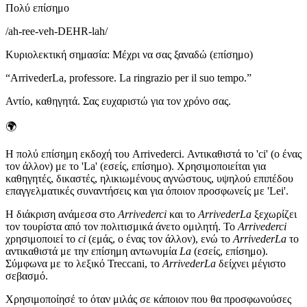
Πολύ επίσημο
/
ah-ree-veh-DEHR-lah
/
Κυριολεκτική σημασία
:
Μέχρι να σας ξαναδώ (επίσημο)
“
ArrivederLa, professore. La ringrazio per il suo tempo.
”
Αντίο, καθηγητά. Σας ευχαριστώ για τον χρόνο σας.
🌍
Η πολύ επίσημη εκδοχή του Arrivederci. Αντικαθιστά το 'ci' (ο ένας
τον άλλον) με το 'La' (εσείς, επίσημο). Χρησιμοποιείται για
καθηγητές, δικαστές, ηλικιωμένους αγνώστους, υψηλού επιπέδου
επαγγελματικές συναντήσεις και για όποιον προσφωνείς με 'Lei'.
Η διάκριση ανάμεσα στο
Arrivederci
και το
ArrivederLa
ξεχωρίζει
τον τουρίστα από τον πολιτισμικά άνετο ομιλητή. Το
Arrivederci
χρησιμοποιεί το
ci
(εμάς, ο ένας τον άλλον), ενώ το
ArrivederLa
το
αντικαθιστά με την επίσημη αντωνυμία
La
(εσείς, επίσημο).
Σύμφωνα με το λεξικό Treccani, το
ArrivederLa
δείχνει μέγιστο
σεβασμό.
Χρησιμοποίησέ το όταν μιλάς σε κάποιον που θα προσφωνούσες