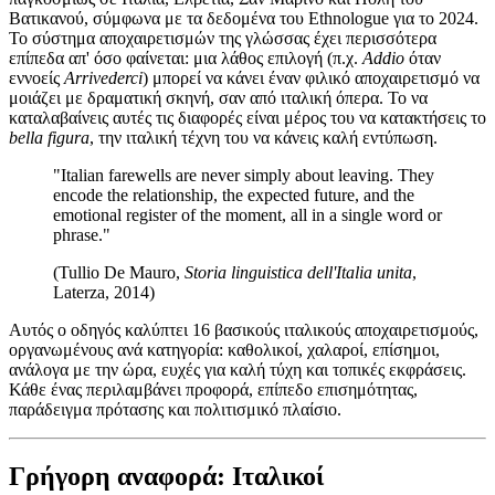
Βατικανού, σύμφωνα με τα δεδομένα του Ethnologue για το 2024.
Το σύστημα αποχαιρετισμών της γλώσσας έχει περισσότερα
επίπεδα απ' όσο φαίνεται: μια λάθος επιλογή (π.χ.
Addio
όταν
εννοείς
Arrivederci
) μπορεί να κάνει έναν φιλικό αποχαιρετισμό να
μοιάζει με δραματική σκηνή, σαν από ιταλική όπερα. Το να
καταλαβαίνεις αυτές τις διαφορές είναι μέρος του να κατακτήσεις το
bella figura
, την ιταλική τέχνη του να κάνεις καλή εντύπωση.
"Italian farewells are never simply about leaving. They
encode the relationship, the expected future, and the
emotional register of the moment, all in a single word or
phrase."
(Tullio De Mauro,
Storia linguistica dell'Italia unita
,
Laterza, 2014)
Αυτός ο οδηγός καλύπτει 16 βασικούς ιταλικούς αποχαιρετισμούς,
οργανωμένους ανά κατηγορία: καθολικοί, χαλαροί, επίσημοι,
ανάλογα με την ώρα, ευχές για καλή τύχη και τοπικές εκφράσεις.
Κάθε ένας περιλαμβάνει προφορά, επίπεδο επισημότητας,
παράδειγμα πρότασης και πολιτισμικό πλαίσιο.
Γρήγορη αναφορά: Ιταλικοί