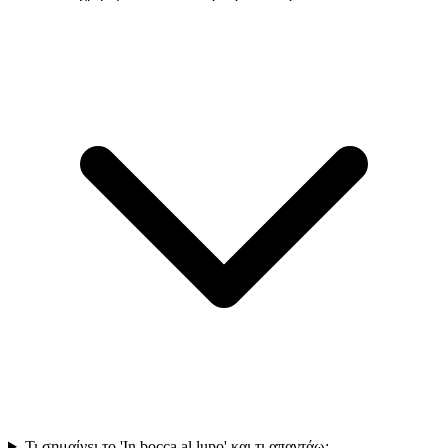
Τι σημαίνει το 'In bocca al lupo' και τι απαντάω;