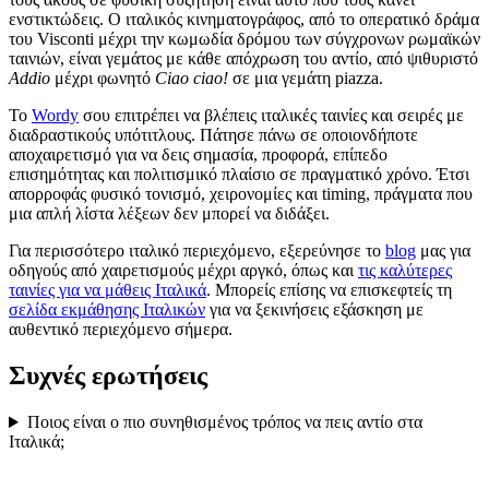
ενστικτώδεις. Ο ιταλικός κινηματογράφος, από το οπερατικό δράμα
του Visconti μέχρι την κωμωδία δρόμου των σύγχρονων ρωμαϊκών
ταινιών, είναι γεμάτος με κάθε απόχρωση του αντίο, από ψιθυριστό
Addio
μέχρι φωνητό
Ciao ciao!
σε μια γεμάτη piazza.
Το
Wordy
σου επιτρέπει να βλέπεις ιταλικές ταινίες και σειρές με
διαδραστικούς υπότιτλους. Πάτησε πάνω σε οποιονδήποτε
αποχαιρετισμό για να δεις σημασία, προφορά, επίπεδο
επισημότητας και πολιτισμικό πλαίσιο σε πραγματικό χρόνο. Έτσι
απορροφάς φυσικό τονισμό, χειρονομίες και timing, πράγματα που
μια απλή λίστα λέξεων δεν μπορεί να διδάξει.
Για περισσότερο ιταλικό περιεχόμενο, εξερεύνησε το
blog
μας για
οδηγούς από χαιρετισμούς μέχρι αργκό, όπως και
τις καλύτερες
ταινίες για να μάθεις Ιταλικά
. Μπορείς επίσης να επισκεφτείς τη
σελίδα εκμάθησης Ιταλικών
για να ξεκινήσεις εξάσκηση με
αυθεντικό περιεχόμενο σήμερα.
Συχνές ερωτήσεις
Ποιος είναι ο πιο συνηθισμένος τρόπος να πεις αντίο στα
Ιταλικά;