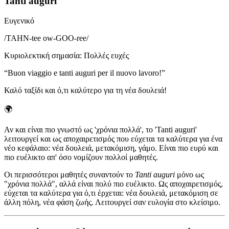
Tanti auguri
Ευγενικό
/
TAHN-tee ow-GOO-ree
/
Κυριολεκτική σημασία
:
Πολλές ευχές
“
Buon viaggio e tanti auguri per il nuovo lavoro!
”
Καλό ταξίδι και ό,τι καλύτερο για τη νέα δουλειά!
🌍
Αν και είναι πιο γνωστό ως 'χρόνια πολλά', το 'Tanti auguri'
λειτουργεί και ως αποχαιρετισμός που εύχεται τα καλύτερα για ένα
νέο κεφάλαιο: νέα δουλειά, μετακόμιση, γάμο. Είναι πιο ευρύ και
πιο ευέλικτο απ' όσο νομίζουν πολλοί μαθητές.
Οι περισσότεροι μαθητές συναντούν το
Tanti auguri
μόνο ως
"χρόνια πολλά", αλλά είναι πολύ πιο ευέλικτο. Ως αποχαιρετισμός,
εύχεται τα καλύτερα για ό,τι έρχεται: νέα δουλειά, μετακόμιση σε
άλλη πόλη, νέα φάση ζωής. Λειτουργεί σαν ευλογία στο κλείσιμο.