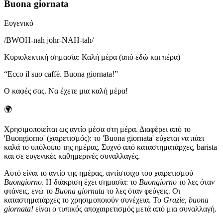
Buona giornata
Ευγενικό
/
BWOH-nah johr-NAH-tah
/
Κυριολεκτική σημασία
:
Καλή μέρα (από εδώ και πέρα)
“
Ecco il suo caffè. Buona giornata!
”
Ο καφές σας. Να έχετε μια καλή μέρα!
🌍
Χρησιμοποιείται ως αντίο μέσα στη μέρα. Διαφέρει από το
'Buongiorno' (χαιρετισμός): το 'Buona giornata' εύχεται να πάει
καλά το υπόλοιπο της ημέρας. Συχνό από καταστηματάρχες, barista
και σε ευγενικές καθημερινές συναλλαγές.
Αυτό είναι το αντίο της ημέρας, αντίστοιχο του χαιρετισμού
Buongiorno
. Η διάκριση έχει σημασία: το
Buongiorno
το λες όταν
φτάνεις, ενώ το
Buona giornata
το λες όταν φεύγεις. Οι
καταστηματάρχες το χρησιμοποιούν συνέχεια. Το
Grazie, buona
giornata!
είναι ο τυπικός αποχαιρετισμός μετά από μια συναλλαγή.