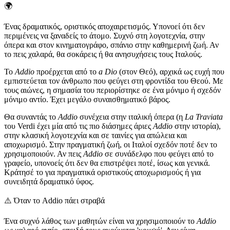
🌍
Ένας δραματικός, οριστικός αποχαιρετισμός. Υπονοεί ότι δεν
περιμένεις να ξαναδείς το άτομο. Συχνό στη λογοτεχνία, στην
όπερα και στον κινηματογράφο, σπάνιο στην καθημερινή ζωή. Αν
το πεις χαλαρά, θα σοκάρεις ή θα ανησυχήσεις τους Ιταλούς.
Το
Addio
προέρχεται από το
a Dio
(στον Θεό), αρχικά ως ευχή που
εμπιστεύεται τον άνθρωπο που φεύγει στη φροντίδα του Θεού. Με
τους αιώνες, η σημασία του περιορίστηκε σε ένα μόνιμο ή σχεδόν
μόνιμο αντίο. Έχει μεγάλο συναισθηματικό βάρος.
Θα συναντάς το
Addio
συνέχεια στην ιταλική όπερα (η
La Traviata
του Verdi έχει μία από τις πιο διάσημες άριες
Addio
στην ιστορία),
στην κλασική λογοτεχνία και σε ταινίες για απώλεια και
αποχωρισμό. Στην πραγματική ζωή, οι Ιταλοί σχεδόν ποτέ δεν το
χρησιμοποιούν. Αν πεις
Addio
σε συνάδελφο που φεύγει από το
γραφείο, υπονοείς ότι δεν θα επιστρέψει ποτέ, ίσως και γενικά.
Κράτησέ το για πραγματικά οριστικούς αποχωρισμούς ή για
συνειδητά δραματικό ύφος.
⚠️
Όταν το Addio πάει στραβά
Ένα συχνό λάθος των μαθητών είναι να χρησιμοποιούν το
Addio