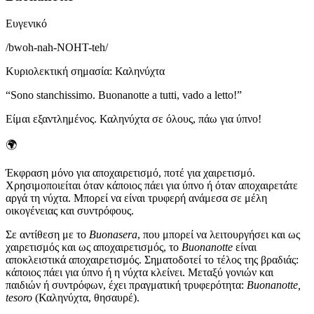
Ευγενικό
/
bwoh-nah-NOHT-teh
/
Κυριολεκτική σημασία
:
Καληνύχτα
“
Sono stanchissimo. Buonanotte a tutti, vado a letto!
”
Είμαι εξαντλημένος. Καληνύχτα σε όλους, πάω για ύπνο!
🌍
Έκφραση μόνο για αποχαιρετισμό, ποτέ για χαιρετισμό.
Χρησιμοποιείται όταν κάποιος πάει για ύπνο ή όταν αποχαιρετάτε
αργά τη νύχτα. Μπορεί να είναι τρυφερή ανάμεσα σε μέλη
οικογένειας και συντρόφους.
Σε αντίθεση με το
Buonasera
, που μπορεί να λειτουργήσει και ως
χαιρετισμός και ως αποχαιρετισμός, το
Buonanotte
είναι
αποκλειστικά αποχαιρετισμός. Σηματοδοτεί το τέλος της βραδιάς:
κάποιος πάει για ύπνο ή η νύχτα κλείνει. Μεταξύ γονιών και
παιδιών ή συντρόφων, έχει πραγματική τρυφερότητα:
Buonanotte,
tesoro
(Καληνύχτα, θησαυρέ).