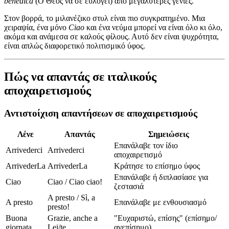
benedica
(Ο Θεός να σε ευλογεί) από μεγαλύτερες γενιές.
Στον βορρά, το μιλανέζικο στυλ είναι πιο συγκρατημένο. Μια
χειραψία, ένα μόνο
Ciao
και ένα νεύμα μπορεί να είναι όλο κι όλο,
ακόμα και ανάμεσα σε καλούς φίλους. Αυτό δεν είναι ψυχρότητα,
είναι απλώς διαφορετικό πολιτισμικό ύφος.
Πώς να απαντάς σε ιταλικούς
αποχαιρετισμούς
Αντιστοίχιση απαντήσεων σε αποχαιρετισμούς
Λένε
Απαντάς
Σημειώσεις
Επανάλαβε τον ίδιο
Arrivederci
Arrivederci
αποχαιρετισμό
ArrivederLa
ArrivederLa
Κράτησε το επίσημο ύφος
Επανάλαβε ή διπλασίασε για
Ciao
Ciao / Ciao ciao!
ζεστασιά
A presto / Sì, a
A presto
Επανάλαβε με ενθουσιασμό
presto!
Buona
Grazie, anche a
"Ευχαριστώ, επίσης" (επίσημο/
giornata
Lei/te
ανεπίσημο)