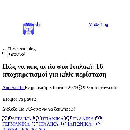
Wordy
Μάθε
Blog
← Πίσω στο blog
🇮🇹
Ιταλικά
Πώς να πεις αντίο στα Ιταλικά: 16
αποχαιρετισμοί για κάθε περίσταση
Από Sandor
Ενημέρωση: 3 Ιουνίου 2026
⏱
9 λεπτά ανάγνωση
Έτοιμος να μάθεις;
Διάλεξε μια γλώσσα για να ξεκινήσεις!
🇬🇧
ΑΓΓΛΙΚΆ
🇪🇸
ΙΣΠΑΝΙΚΆ
🇫🇷
ΓΑΛΛΙΚΆ
🇩🇪
ΓΕΡΜΑΝΙΚΆ
🇮🇹
ΙΤΑΛΙΚΆ
🇯🇵
ΙΑΠΩΝΙΚΆ
🇰🇷
ΚΟΡΕΑΤΙΚΆ
+
ΆΛΛΟ...