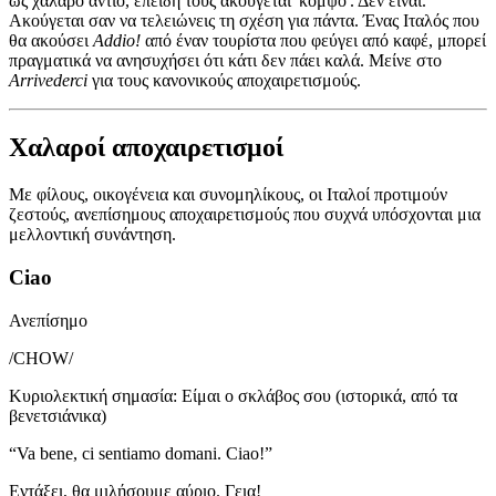
ως χαλαρό αντίο, επειδή τους ακούγεται 'κομψό'. Δεν είναι.
Ακούγεται σαν να τελειώνεις τη σχέση για πάντα. Ένας Ιταλός που
θα ακούσει
Addio!
από έναν τουρίστα που φεύγει από καφέ, μπορεί
πραγματικά να ανησυχήσει ότι κάτι δεν πάει καλά. Μείνε στο
Arrivederci
για τους κανονικούς αποχαιρετισμούς.
Χαλαροί αποχαιρετισμοί
Με φίλους, οικογένεια και συνομηλίκους, οι Ιταλοί προτιμούν
ζεστούς, ανεπίσημους αποχαιρετισμούς που συχνά υπόσχονται μια
μελλοντική συνάντηση.
Ciao
Ανεπίσημο
/
CHOW
/
Κυριολεκτική σημασία
:
Είμαι ο σκλάβος σου (ιστορικά, από τα
βενετσιάνικα)
“
Va bene, ci sentiamo domani. Ciao!
”
Εντάξει, θα μιλήσουμε αύριο. Γεια!