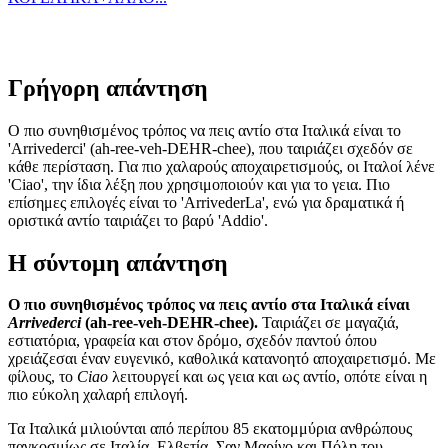
Γρήγορη απάντηση
Ο πιο συνηθισμένος τρόπος να πεις αντίο στα Ιταλικά είναι το
'Arrivederci' (ah-ree-veh-DEHR-chee), που ταιριάζει σχεδόν σε
κάθε περίσταση. Για πιο χαλαρούς αποχαιρετισμούς, οι Ιταλοί λένε
'Ciao', την ίδια λέξη που χρησιμοποιούν και για το γεια. Πιο
επίσημες επιλογές είναι το 'ArrivederLa', ενώ για δραματικά ή
οριστικά αντίο ταιριάζει το βαρύ 'Addio'.
Η σύντομη απάντηση
Ο πιο συνηθισμένος τρόπος να πεις αντίο στα Ιταλικά είναι
Arrivederci
(ah-ree-veh-DEHR-chee).
Ταιριάζει σε μαγαζιά,
εστιατόρια, γραφεία και στον δρόμο, σχεδόν παντού όπου
χρειάζεσαι έναν ευγενικό, καθολικά κατανοητό αποχαιρετισμό. Με
φίλους, το
Ciao
λειτουργεί και ως γεια και ως αντίο, οπότε είναι η
πιο εύκολη χαλαρή επιλογή.
Τα Ιταλικά μιλιούνται από περίπου 85 εκατομμύρια ανθρώπους
παγκοσμίως σε Ιταλία, Ελβετία, Σαν Μαρίνο και Πόλη του