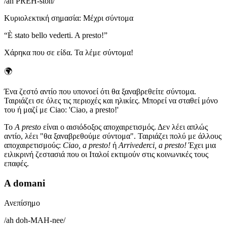
/
ah PREH-stoh
/
Κυριολεκτική σημασία
:
Μέχρι σύντομα
“
È stato bello vederti. A presto!
”
Χάρηκα που σε είδα. Τα λέμε σύντομα!
🌍
Ένα ζεστό αντίο που υπονοεί ότι θα ξαναβρεθείτε σύντομα.
Ταιριάζει σε όλες τις περιοχές και ηλικίες. Μπορεί να σταθεί μόνο
του ή μαζί με Ciao: 'Ciao, a presto!'
Το
A presto
είναι ο αισιόδοξος αποχαιρετισμός. Δεν λέει απλώς
αντίο, λέει "θα ξαναβρεθούμε σύντομα". Ταιριάζει πολύ με άλλους
αποχαιρετισμούς:
Ciao, a presto!
ή
Arrivederci, a presto!
Έχει μια
ειλικρινή ζεστασιά που οι Ιταλοί εκτιμούν στις κοινωνικές τους
επαφές.
A domani
Ανεπίσημο
/
ah doh-MAH-nee
/