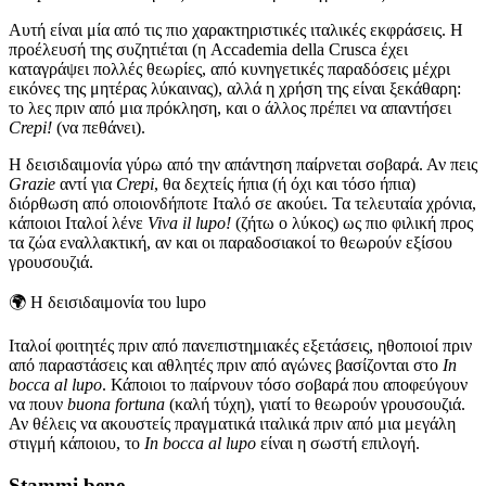
Αυτή είναι μία από τις πιο χαρακτηριστικές ιταλικές εκφράσεις. Η
προέλευσή της συζητιέται (η Accademia della Crusca έχει
καταγράψει πολλές θεωρίες, από κυνηγετικές παραδόσεις μέχρι
εικόνες της μητέρας λύκαινας), αλλά η χρήση της είναι ξεκάθαρη:
το λες πριν από μια πρόκληση, και ο άλλος πρέπει να απαντήσει
Crepi!
(να πεθάνει).
Η δεισιδαιμονία γύρω από την απάντηση παίρνεται σοβαρά. Αν πεις
Grazie
αντί για
Crepi
, θα δεχτείς ήπια (ή όχι και τόσο ήπια)
διόρθωση από οποιονδήποτε Ιταλό σε ακούει. Τα τελευταία χρόνια,
κάποιοι Ιταλοί λένε
Viva il lupo!
(ζήτω ο λύκος) ως πιο φιλική προς
τα ζώα εναλλακτική, αν και οι παραδοσιακοί το θεωρούν εξίσου
γρουσουζιά.
🌍
Η δεισιδαιμονία του lupo
Ιταλοί φοιτητές πριν από πανεπιστημιακές εξετάσεις, ηθοποιοί πριν
από παραστάσεις και αθλητές πριν από αγώνες βασίζονται στο
In
bocca al lupo
. Κάποιοι το παίρνουν τόσο σοβαρά που αποφεύγουν
να πουν
buona fortuna
(καλή τύχη), γιατί το θεωρούν γρουσουζιά.
Αν θέλεις να ακουστείς πραγματικά ιταλικά πριν από μια μεγάλη
στιγμή κάποιου, το
In bocca al lupo
είναι η σωστή επιλογή.
Stammi bene