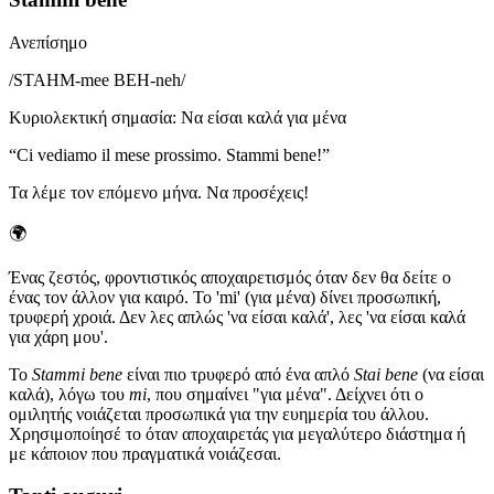
Ανεπίσημο
/
STAHM-mee BEH-neh
/
Κυριολεκτική σημασία
:
Να είσαι καλά για μένα
“
Ci vediamo il mese prossimo. Stammi bene!
”
Τα λέμε τον επόμενο μήνα. Να προσέχεις!
🌍
Ένας ζεστός, φροντιστικός αποχαιρετισμός όταν δεν θα δείτε ο
ένας τον άλλον για καιρό. Το 'mi' (για μένα) δίνει προσωπική,
τρυφερή χροιά. Δεν λες απλώς 'να είσαι καλά', λες 'να είσαι καλά
για χάρη μου'.
Το
Stammi bene
είναι πιο τρυφερό από ένα απλό
Stai bene
(να είσαι
καλά), λόγω του
mi
, που σημαίνει "για μένα". Δείχνει ότι ο
ομιλητής νοιάζεται προσωπικά για την ευημερία του άλλου.
Χρησιμοποίησέ το όταν αποχαιρετάς για μεγαλύτερο διάστημα ή
με κάποιον που πραγματικά νοιάζεσαι.