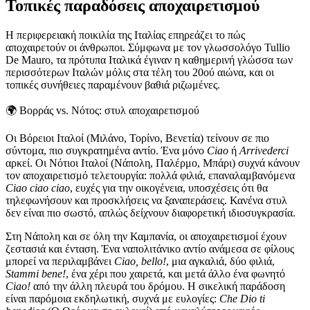
Τοπικές παραδόσεις αποχαιρετισμού
Η περιφερειακή ποικιλία της Ιταλίας επηρεάζει το πώς
αποχαιρετούν οι άνθρωποι. Σύμφωνα με τον γλωσσολόγο Tullio
De Mauro, τα πρότυπα Ιταλικά έγιναν η καθημερινή γλώσσα των
περισσότερων Ιταλών μόλις στα τέλη του 20ού αιώνα, και οι
τοπικές συνήθειες παραμένουν βαθιά ριζωμένες.
🌍
Βορράς vs. Νότος: στυλ αποχαιρετισμού
Οι Βόρειοι Ιταλοί (Μιλάνο, Τορίνο, Βενετία) τείνουν σε πιο
σύντομα, πιο συγκρατημένα αντίο. Ένα μόνο
Ciao
ή
Arrivederci
αρκεί. Οι Νότιοι Ιταλοί (Νάπολη, Παλέρμο, Μπάρι) συχνά κάνουν
τον αποχαιρετισμό τελετουργία: πολλά φιλιά, επαναλαμβανόμενα
Ciao ciao ciao
, ευχές για την οικογένεια, υποσχέσεις ότι θα
τηλεφωνήσουν και προσκλήσεις να ξαναπεράσεις. Κανένα στυλ
δεν είναι πιο σωστό, απλώς δείχνουν διαφορετική ιδιοσυγκρασία.
Στη Νάπολη και σε όλη την Καμπανία, οι αποχαιρετισμοί έχουν
ζεστασιά και ένταση. Ένα ναπολιτάνικο αντίο ανάμεσα σε φίλους
μπορεί να περιλαμβάνει
Ciao, bello!
, μια αγκαλιά, δύο φιλιά,
Stammi bene!
, ένα χέρι που χαιρετά, και μετά άλλο ένα φωνητό
Ciao!
από την άλλη πλευρά του δρόμου. Η σικελική παράδοση
είναι παρόμοια εκδηλωτική, συχνά με ευλογίες:
Che Dio ti