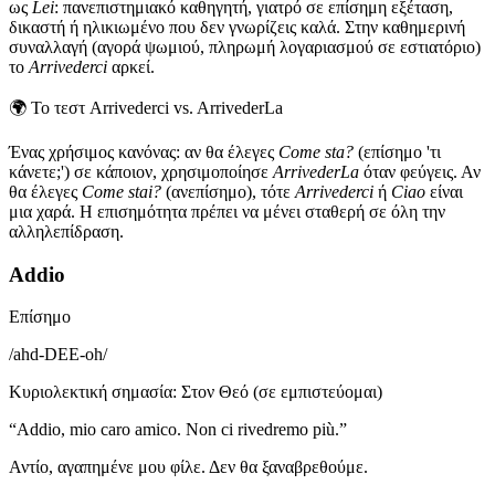
ως
Lei
: πανεπιστημιακό καθηγητή, γιατρό σε επίσημη εξέταση,
δικαστή ή ηλικιωμένο που δεν γνωρίζεις καλά. Στην καθημερινή
συναλλαγή (αγορά ψωμιού, πληρωμή λογαριασμού σε εστιατόριο)
το
Arrivederci
αρκεί.
🌍
Το τεστ Arrivederci vs. ArrivederLa
Ένας χρήσιμος κανόνας: αν θα έλεγες
Come sta?
(επίσημο 'τι
κάνετε;') σε κάποιον, χρησιμοποίησε
ArrivederLa
όταν φεύγεις. Αν
θα έλεγες
Come stai?
(ανεπίσημο), τότε
Arrivederci
ή
Ciao
είναι
μια χαρά. Η επισημότητα πρέπει να μένει σταθερή σε όλη την
αλληλεπίδραση.
Addio
Επίσημο
/
ahd-DEE-oh
/
Κυριολεκτική σημασία
:
Στον Θεό (σε εμπιστεύομαι)
“
Addio, mio caro amico. Non ci rivedremo più.
”
Αντίο, αγαπημένε μου φίλε. Δεν θα ξαναβρεθούμε.