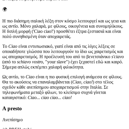
🌍
Η πιο διάσημη ιταλική λέξη στον κόσμο λειτουργεί και ως γεια και
ως αντίο. Μόνο χαλαρά, με φίλους, οικογένεια και συνομηλίκους.
Η διπλή μορφή ('Ciao ciao!') προσθέτει έξτρα ζεστασιά και είναι
πολύ συνηθισμένη όταν αποχαιρετάς.
Το
Ciao
είναι εντυπωσιακό, γιατί είναι από τις λίγες λέξεις σε
οποιαδήποτε γλώσσα που λειτουργούν το ίδιο ως χαιρετισμός και
ως αποχαιρετισμός. Η προέλευσή του από το βενετσιάνικο
s'ciavo
(από το
schiavo vostro
, "your slave") έχει ξεχαστεί εδώ και καιρό.
Σήμερα απλώς εκπέμπει χαλαρή φιλικότητα.
Ως αντίο, το
Ciao
είναι η πιο φυσική επιλογή ανάμεσα σε φίλους.
Θα το ακούσεις να επαναλαμβάνεται (
Ciao, ciao!
) στο τέλος
σχεδόν κάθε ανεπίσημου αποχαιρετισμού στην Ιταλία. Σε
τηλεφωνήματα μεταξύ φίλων, το κλείσιμο συχνά γίνεται
καταιγιστικό:
Ciao... ciao ciao... ciao!
A presto
Ανεπίσημο