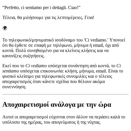
“
Perfetto, ci sentiamo per i dettagli. Ciao!
”
Τέλεια, θα μιλήσουμε για τις λεπτομέρειες. Γεια!
🌍
Το τηλεφωνικό/μηνυματικό ισοδύναμο του 'Ci vediamo.' Υπονοεί
ότι θα έρθετε σε επαφή με τηλέφωνο, μήνυμα ή email, όχι από
κοντά. Πολύ συνηθισμένο για να κλείνεις κλήσεις και να
κανονίζεις συζητήσεις.
Εκεί που το
Ci vediamo
υπόσχεται συνάντηση από κοντά, το
Ci
sentiamo
υπόσχεται επικοινωνία: κλήση, μήνυμα, email. Είναι το
φυσικό κλείσιμο για τηλεφωνικές συνομιλίες και ο τέλειος
αποχαιρετισμός όταν κάνετε σχέδια που θέλουν ακόμα
συνεννόηση.
Αποχαιρετισμοί ανάλογα με την ώρα
Αυτοί οι αποχαιρετισμοί εύχονται στον άλλον να περάσει καλά το
υπόλοιπο της ημέρας, του απογεύματος ή της νύχτας.