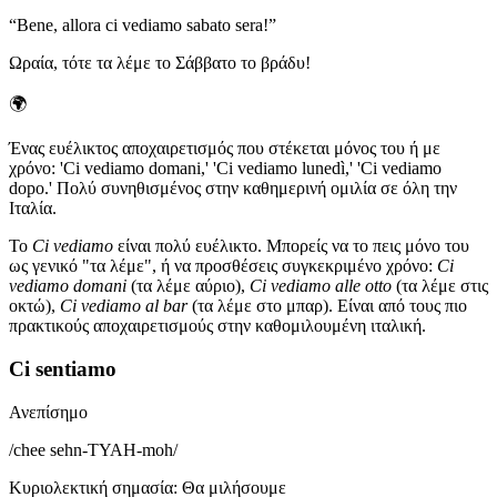
“
Bene, allora ci vediamo sabato sera!
”
Ωραία, τότε τα λέμε το Σάββατο το βράδυ!
🌍
Ένας ευέλικτος αποχαιρετισμός που στέκεται μόνος του ή με
χρόνο: 'Ci vediamo domani,' 'Ci vediamo lunedì,' 'Ci vediamo
dopo.' Πολύ συνηθισμένος στην καθημερινή ομιλία σε όλη την
Ιταλία.
Το
Ci vediamo
είναι πολύ ευέλικτο. Μπορείς να το πεις μόνο του
ως γενικό "τα λέμε", ή να προσθέσεις συγκεκριμένο χρόνο:
Ci
vediamo domani
(τα λέμε αύριο),
Ci vediamo alle otto
(τα λέμε στις
οκτώ),
Ci vediamo al bar
(τα λέμε στο μπαρ). Είναι από τους πιο
πρακτικούς αποχαιρετισμούς στην καθομιλουμένη ιταλική.
Ci sentiamo
Ανεπίσημο
/
chee sehn-TYAH-moh
/
Κυριολεκτική σημασία
:
Θα μιλήσουμε