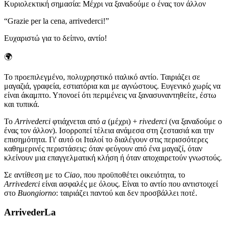
Κυριολεκτική σημασία
:
Μέχρι να ξαναδούμε ο ένας τον άλλον
“
Grazie per la cena, arrivederci!
”
Ευχαριστώ για το δείπνο, αντίο!
🌍
Το προεπιλεγμένο, πολυχρηστικό ιταλικό αντίο. Ταιριάζει σε
μαγαζιά, γραφεία, εστιατόρια και με αγνώστους. Ευγενικό χωρίς να
είναι άκαμπτο. Υπονοεί ότι περιμένεις να ξανασυναντηθείτε, έστω
και τυπικά.
Το
Arrivederci
φτιάχνεται από
a
(μέχρι) +
rivederci
(να ξαναδούμε ο
ένας τον άλλον). Ισορροπεί τέλεια ανάμεσα στη ζεστασιά και την
επισημότητα. Γι' αυτό οι Ιταλοί το διαλέγουν στις περισσότερες
καθημερινές περιστάσεις: όταν φεύγουν από ένα μαγαζί, όταν
κλείνουν μια επαγγελματική κλήση ή όταν αποχαιρετούν γνωστούς.
Σε αντίθεση με το
Ciao
, που προϋποθέτει οικειότητα, το
Arrivederci
είναι ασφαλές με όλους. Είναι το αντίο που αντιστοιχεί
στο
Buongiorno
: ταιριάζει παντού και δεν προσβάλλει ποτέ.
ArrivederLa