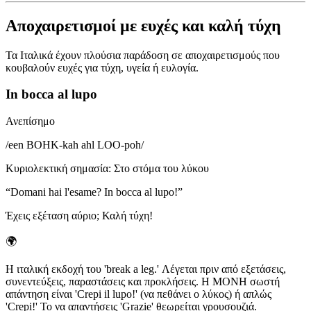
Αποχαιρετισμοί με ευχές και καλή τύχη
Τα Ιταλικά έχουν πλούσια παράδοση σε αποχαιρετισμούς που
κουβαλούν ευχές για τύχη, υγεία ή ευλογία.
In bocca al lupo
Ανεπίσημο
/
een BOHK-kah ahl LOO-poh
/
Κυριολεκτική σημασία
:
Στο στόμα του λύκου
“
Domani hai l'esame? In bocca al lupo!
”
Έχεις εξέταση αύριο; Καλή τύχη!
🌍
Η ιταλική εκδοχή του 'break a leg.' Λέγεται πριν από εξετάσεις,
συνεντεύξεις, παραστάσεις και προκλήσεις. Η ΜΟΝΗ σωστή
απάντηση είναι 'Crepi il lupo!' (να πεθάνει ο λύκος) ή απλώς
'Crepi!' Το να απαντήσεις 'Grazie' θεωρείται γρουσουζιά.