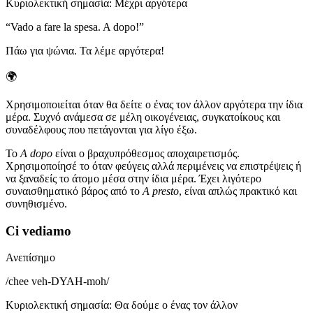
Κυριολεκτική σημασία
:
Μέχρι αργότερα
“
Vado a fare la spesa. A dopo!
”
Πάω για ψώνια. Τα λέμε αργότερα!
🌍
Χρησιμοποιείται όταν θα δείτε ο ένας τον άλλον αργότερα την ίδια
μέρα. Συχνό ανάμεσα σε μέλη οικογένειας, συγκατοίκους και
συναδέλφους που πετάγονται για λίγο έξω.
Το
A dopo
είναι ο βραχυπρόθεσμος αποχαιρετισμός.
Χρησιμοποίησέ το όταν φεύγεις αλλά περιμένεις να επιστρέψεις ή
να ξαναδείς το άτομο μέσα στην ίδια μέρα. Έχει λιγότερο
συναισθηματικό βάρος από το
A presto
, είναι απλώς πρακτικό και
συνηθισμένο.
Ci vediamo
Ανεπίσημο
/
chee veh-DYAH-moh
/
Κυριολεκτική σημασία
:
Θα δούμε ο ένας τον άλλον