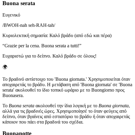
Buona serata
Ευγενικό
/
BWOH-nah seh-RAH-tah
/
Κυριολεκτική σημασία
:
Καλό βράδυ (από εδώ και πέρα)
“
Grazie per la cena. Buona serata a tutti!
”
Ευχαριστώ για το δείπνο. Καλό βράδυ σε όλους!
🌍
Το βραδινό αντίστοιχο του 'Buona giornata.' Χρησιμοποιείται όταν
αποχαιρετάς το βράδυ. Η μετάβαση από 'Buona giornata' σε 'Buona
serata' ακολουθεί το ίδιο τοπικό ωράριο με το Buongiorno προς
Buonasera.
Το
Buona serata
ακολουθεί την ίδια λογική με το
Buona giornata
,
αλλά για τις βραδινές ώρες. Χρησιμοποίησέ το όταν φεύγεις από
δείπνο, όταν βγαίνεις από εστιατόριο το βράδυ ή όταν αποχαιρετάς
κάποιον που πάει στα βραδινά του σχέδια.
Buonanotte