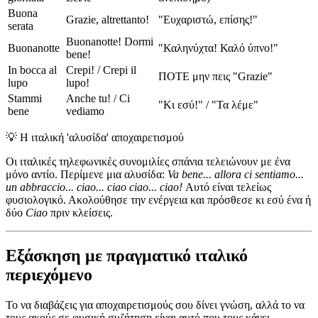
Buona
Grazie, altrettanto!
"Ευχαριστώ, επίσης!"
serata
Buonanotte! Dormi
Buonanotte
"Καληνύχτα! Καλό ύπνο!"
bene!
In bocca al
Crepi! / Crepi il
ΠΟΤΕ μην πεις "Grazie"
lupo
lupo!
Stammi
Anche tu! / Ci
"Κι εσύ!" / "Τα λέμε"
bene
vediamo
💡
Η ιταλική 'αλυσίδα' αποχαιρετισμού
Οι ιταλικές τηλεφωνικές συνομιλίες σπάνια τελειώνουν με ένα
μόνο αντίο. Περίμενε μια αλυσίδα:
Va bene... allora ci sentiamo...
un abbraccio... ciao... ciao ciao... ciao!
Αυτό είναι τελείως
φυσιολογικό. Ακολούθησε την ενέργεια και πρόσθεσε κι εσύ ένα ή
δύο
Ciao
πριν κλείσεις.
Εξάσκηση με πραγματικό ιταλικό
περιεχόμενο
Το να διαβάζεις για αποχαιρετισμούς σου δίνει γνώση, αλλά το να
τους ακούς σε φυσική συζήτηση είναι αυτό που τους κάνει