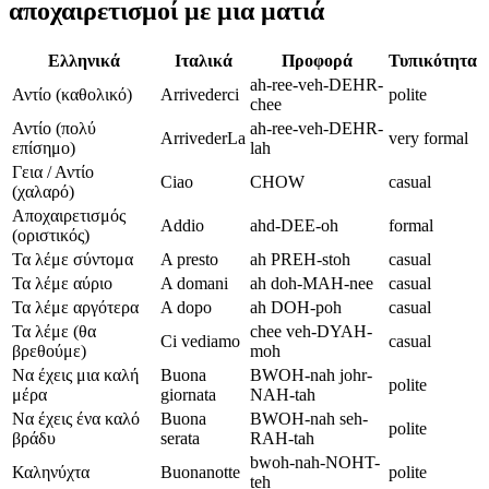
αποχαιρετισμοί με μια ματιά
Ελληνικά
Ιταλικά
Προφορά
Τυπικότητα
ah-ree-veh-DEHR-
Αντίο (καθολικό)
Arrivederci
polite
chee
Αντίο (πολύ
ah-ree-veh-DEHR-
ArrivederLa
very formal
επίσημο)
lah
Γεια / Αντίο
Ciao
CHOW
casual
(χαλαρό)
Αποχαιρετισμός
Addio
ahd-DEE-oh
formal
(οριστικός)
Τα λέμε σύντομα
A presto
ah PREH-stoh
casual
Τα λέμε αύριο
A domani
ah doh-MAH-nee
casual
Τα λέμε αργότερα
A dopo
ah DOH-poh
casual
Τα λέμε (θα
chee veh-DYAH-
Ci vediamo
casual
βρεθούμε)
moh
Να έχεις μια καλή
Buona
BWOH-nah johr-
polite
μέρα
giornata
NAH-tah
Να έχεις ένα καλό
Buona
BWOH-nah seh-
polite
βράδυ
serata
RAH-tah
bwoh-nah-NOHT-
Καληνύχτα
Buonanotte
polite
teh