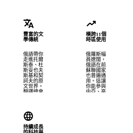
translate
trending_up
豐富的文
橫跨11個
學傳統
時區使用
俄語帶你
俄羅斯幅
走進托爾
員遼闊，
斯泰、杜
俄語在前
斯妥也夫
蘇聯國家
斯基和契
也普遍通
訶夫的原
用。這讓
文世界。
你能參與
翻譯總會
中亞、高
少掉點什
加索和東
麼。
歐各地的
對話。
language
持續成長
的科技與