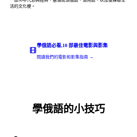
一部90年代邪典經典，塞滿街頭俄語、慣用語，以及後蘇聯生
活的文化梗。
學俄語必看,10 部最佳電影與影集
閱讀我們的電影和影集指南 →
學俄語的小技巧