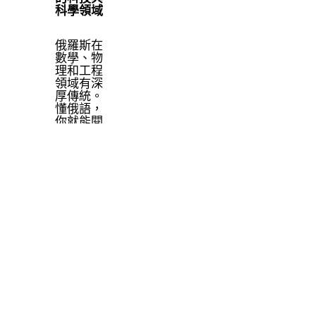
科學領域
俄羅斯在
數學、物
理和工程
領域有深
厚傳統。
懂俄語，
你就能閱
讀原版研
究論文，
並與蓬勃
發展的科
技社群裡
的開發者
建立連
結。