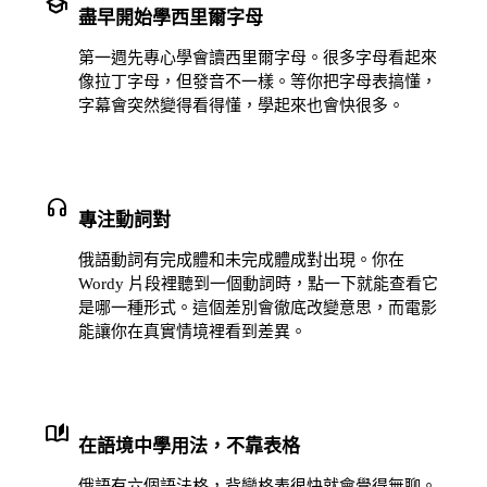
school
盡早開始學西里爾字母
第一週先專心學會讀西里爾字母。很多字母看起來
像拉丁字母，但發音不一樣。等你把字母表搞懂，
字幕會突然變得看得懂，學起來也會快很多。
headphones
專注動詞對
俄語動詞有完成體和未完成體成對出現。你在
Wordy 片段裡聽到一個動詞時，點一下就能查看它
是哪一種形式。這個差別會徹底改變意思，而電影
能讓你在真實情境裡看到差異。
auto_stories
在語境中學用法，不靠表格
俄語有六個語法格，背變格表很快就會覺得無聊。