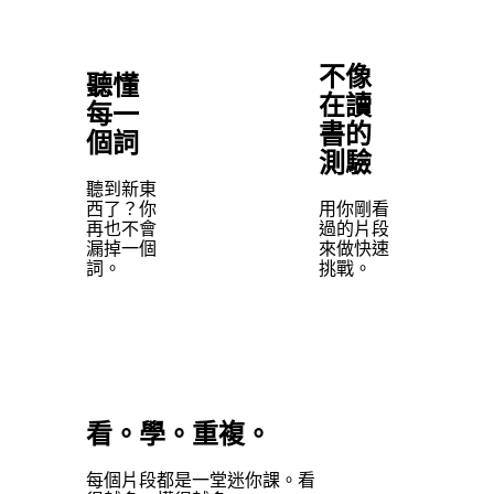
不像
聽懂
在讀
每一
書的
個詞
測驗
聽到新東
西了？你
用你剛看
再也不會
過的片段
漏掉一個
來做快速
詞。
挑戰。
看。學。重複。
每個片段都是一堂迷你課。看