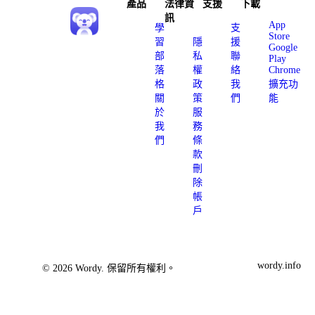
產品
法律資
支援
下載
訊
App
學
支
Store
習
隱
援
Google
部
私
聯
Play
落
權
絡
Chrome
格
政
我
擴充功
關
策
們
能
於
服
我
務
們
條
款
刪
除
帳
戶
wordy.info
© 2026 Wordy. 保留所有權利。