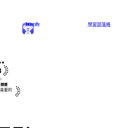
Wordy
學習
部落格
ar
star
8
分
精選
喜愛的