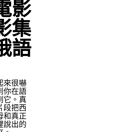
電影
影集
俄語
起來很嚇
到你在語
到它。真
片段把西
母和真正
裡說出的