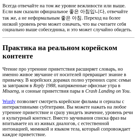
Всегда отвечайте на том же уровне вежливости или выше.
Если вам сказали официальное 좋은 아침입니다, отвечайте
так же, а не неформальным 좋은 아침. Переход на более
низкий уровень речи может означать, что вы считаете себя
социально выше собеседника, и это может случайно обидеть.
Практика на реальном корейском
контенте
Чтение про утренние приветствия расширяет словарь, но
именно живое звучание от носителей превращает знание в
привычку. В корейских дорамах полно утренних сцен: семьи
за завтраком в
Reply 1988
, напряженные офисные утра в
Misaeng
, и сонные приветствия пары в
Crash Landing on You
.
Wordy
позволяет смотреть корейские фильмы и сериалы с
интерактивными субтитрами. Вы можете нажать на любое
утреннее приветствие и сразу увидеть значение, уровень речи
и культурный контекст. Вместо заучивания списка фраз вы
впитываете их из живых диалогов, с естественной
интонацией, мимикой и языком тела, который сопровождает
каждое приветствие.