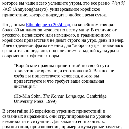
которое вы чаще всего услышите утром, это все равно
안녕하
세요
(Annyeonghaseyo), универсальное корейское
приветствие, которое подходит в любое время суток.
По данным
Ethnologue за 2024 год
, на корейском говорят
более 80 миллионов человек по всему миру. В отличие от
русского, испанского или немецкого, в традиционном
корейском приветствия не делят строго на утро, день и вечер.
Идея отдельной фразы именно для "доброго утра" появилась
сравнительно недавно, под влиянием западной культуры и
современных офисных норм.
"Корейские правила приветствий по своей сути
зависят не от времени, а от отношений. Важнее не
когда
вы приветствуете человека, а
кого
вы
приветствуете и что требует ваша социальная
дистанция."
(Ho-Min Sohn,
The Korean Language
, Cambridge
University Press, 1999)
В этом гайде 16 корейских утренних приветствий и
связанных выражений, они сгруппированы по уровню
вежливости и ситуации. Для каждого есть хангыль,
романизация, произношение, пример и культурные заметки,