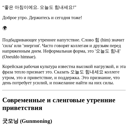
“
좋은 아침이에요. 오늘도 힘내세요!
”
Доброе утро. Держитесь и сегодня тоже!
🌍
Подбадривающее утреннее напутствие. Слово 힘 (him) значит
'сила' или 'энергия'. Часто говорят коллегам и друзьям перед
напряженным днем. Неформальная форма, это '오늘도 힘내'
(Oneuldo himnae).
Корейская рабочая культура известна высокой нагрузкой, и эта
фраза тепло признает это. Сказать 오늘도 힘내세요 коллеге
утром, это и приветствие, и поддержка. Это признание, что
день потребует усилий, и пожелание найти на них силы.
Современные и сленговые утренние
приветствия
굿모닝 (Gunmoning)