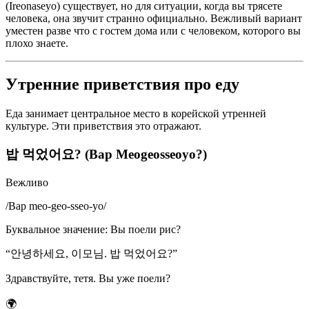
(Ireonaseyo) существует, но для ситуации, когда вы трясете
человека, она звучит странно официально. Вежливый вариант
уместен разве что с гостем дома или с человеком, которого вы
плохо знаете.
Утренние приветствия про еду
Еда занимает центральное место в корейской утренней
культуре. Эти приветствия это отражают.
밥 먹었어요? (Bap Meogeosseoyo?)
Вежливо
/
Bap meo-geo-sseo-yo
/
Буквальное значение
:
Вы поели рис?
“
안녕하세요, 이모님. 밥 먹었어요?
”
Здравствуйте, тетя. Вы уже поели?
🌍