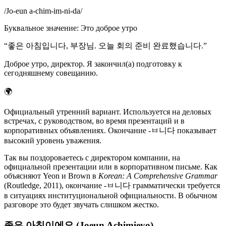
/
Jo-eun a-chim-im-ni-da
/
Буквальное значение
:
Это доброе утро
“
좋은 아침입니다, 부장님. 오늘 회의 준비 완료했습니다.
”
Доброе утро, директор. Я закончил(а) подготовку к
сегодняшнему совещанию.
🌍
Официальный утренний вариант. Используется на деловых
встречах, с руководством, во время презентаций и в
корпоративных объявлениях. Окончание -ㅂ니다 показывает
высокий уровень уважения.
Так вы поздороваетесь с директором компании, на
официальной презентации или в корпоративном письме. Как
объясняют Yeon и Brown в
Korean: A Comprehensive Grammar
(Routledge, 2011), окончание -ㅂ니다 грамматически требуется
в ситуациях институциональной официальности. В обычном
разговоре это будет звучать слишком жестко.
좋은 아침이에요 (Joeun Achimieyo)