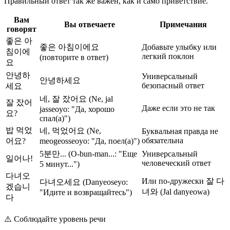
Правильный ответ так же важен, как и само приветствие.
Вам
Вы отвечаете
Примечания
говорят
좋은 아
좋은 아침이에요
Добавьте улыбку или
침이에
легкий поклон
(повторите в ответ)
요
안녕하
Универсальный
안녕하세요
безопасный ответ
세요
네, 잘 잤어요 (Ne, jal
잘 잤어
Даже если это не так
jasseoyo: "Да, хорошо
요?
спал(а)")
밥 먹었
네, 먹었어요 (Ne,
Буквальная правда не
обязательна
어요?
meogeosseoyo: "Да, поел(а)")
5분만... (O-bun-man...: "Еще
Универсальный
일어나!
человеческий ответ
5 минут...")
다녀오
Или по-дружески 잘 다
다녀오세요 (Danyeoseyo:
겠습니
녀와 (Jal danyeowa)
"Идите и возвращайтесь")
다
⚠️
Соблюдайте уровень речи