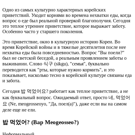
Одно из самых культурно характерных корейских
приветствий. Уходит корнями во времена нехватки еды, когда
вопрос о еде был реальной проверкой благополучия. Сегодня
это теплое утреннее приветствие, которое выражает заботу.
Особенно часто у старшего поколения.
Это приветствие, окно в культурную историю Кореи. Во
время Корейской войны и в тяжелые десятилетия после нее
нехватка еды была повседневностью. Вопрос "Вы поели?"
был не светской беседой, а реальным проявлением заботы о
выживании. Слово 식구 (sikgu), "семья", буквально
переводится как "рты, которые нужно кормить", и это
показывает, насколько тесно в корейской культуре связаны еда
и забота.
Сегодня 밥 먹었어요? работает как теплое приветствие, а не
как буквальный вопрос. Ожидаемый ответ, просто 네, 먹었어
요 (Ne, meogeosseoyo, "Да, поел(а)"), даже если вы на самом
деле еще не ели.
밥 먹었어? (Bap Meogeosseo?)
Неформальный