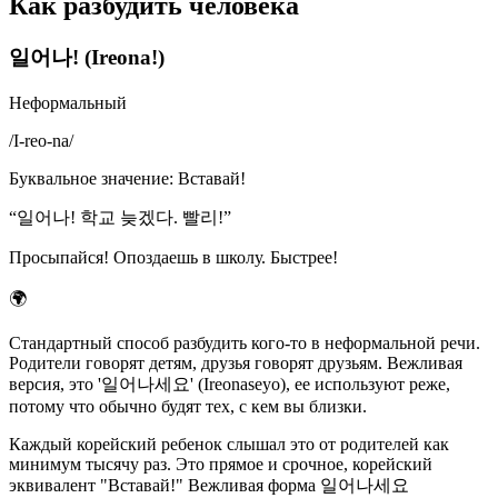
Как разбудить человека
일어나! (Ireona!)
Неформальный
/
I-reo-na
/
Буквальное значение
:
Вставай!
“
일어나! 학교 늦겠다. 빨리!
”
Просыпайся! Опоздаешь в школу. Быстрее!
🌍
Стандартный способ разбудить кого-то в неформальной речи.
Родители говорят детям, друзья говорят друзьям. Вежливая
версия, это '일어나세요' (Ireonaseyo), ее используют реже,
потому что обычно будят тех, с кем вы близки.
Каждый корейский ребенок слышал это от родителей как
минимум тысячу раз. Это прямое и срочное, корейский
эквивалент "Вставай!" Вежливая форма 일어나세요