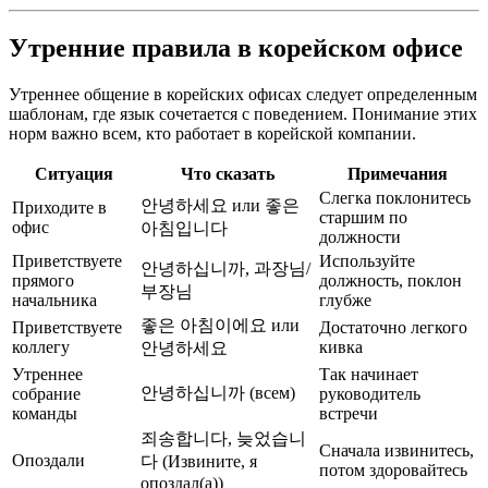
Утренние правила в корейском офисе
Утреннее общение в корейских офисах следует определенным
шаблонам, где язык сочетается с поведением. Понимание этих
норм важно всем, кто работает в корейской компании.
Ситуация
Что сказать
Примечания
Слегка поклонитесь
안녕하세요 или 좋은
Приходите в
старшим по
офис
아침입니다
должности
Приветствуете
Используйте
안녕하십니까, 과장님/
прямого
должность, поклон
부장님
начальника
глубже
좋은 아침이에요 или
Приветствуете
Достаточно легкого
коллегу
кивка
안녕하세요
Утреннее
Так начинает
안녕하십니까 (всем)
собрание
руководитель
команды
встречи
죄송합니다, 늦었습니
Сначала извинитесь,
Опоздали
다 (Извините, я
потом здоровайтесь
опоздал(а))