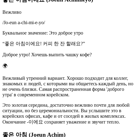
Вежливо
/
Jo-eun a-chi-mi-e-yo
/
Буквальное значение
:
Это доброе утро
“
좋은 아침이에요! 커피 한 잔 할래요?
”
Доброе утро! Хочешь выпить чашку кофе?
🌍
Вежливый утренний вариант. Хорошо подходит для коллег,
знакомых и людей, с которыми вы общаетесь каждый день, но
не очень близки. Самая распространенная форма 'доброго
утра' в современном корейском.
Это золотая середина, достаточно вежливо почти для любой
ситуации, но без церемониальности. Вы услышите это в
корейских офисах, кафе и от соседей в жилых комплексах.
Окончание -이에요 сохраняет уважение и звучит тепло.
좋은 아침 (Joeun Achim)