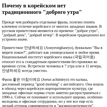
Почему в корейском нет
традиционного "доброго утра"
Прежде чем разбирать отдельные фразы, полезно понять
ключевое отличие корейского от многих западных языков. В
русском приветствия меняются по времени: "доброе утро",
"добрый день", "добрый вечер". В корейском традиционно все
устроено иначе.
Приветствие 안녕하세요 (Annyeonghaseyo), буквально "Вы в
мире/в покое?", работает как универсальное в любое время.
Национальный институт корейского языка (국립국어원)
относит его к стандартным приветствиям без привязки ко
времени суток. Встретили человека в 7 утра или в 11 вечера,
안녕하세요 всегда уместно.
Фраза 좋은 아침이에요 (Joeun achimieyo) это калька,
дословный перевод "good morning" с английского. Она вошла
в обиход через корейскую корпоративную культуру, где
западные офисные нормы стали заметно распространяться с
1990-х. Сейчас ее понимают и используют широко, особенно
молодежь и офисные сотрудники, но у нее все еще есть
легкий оттенок современности и "космополитичности",