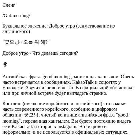
Сленг
/
Gut-mo-ning
/
Буквальное значение
:
Доброе утро (заимствование из
английского)
“
굿모닝~ 오늘 뭐 해?
”
Доброе утро~ Что делаешь сегодня?
🌍
Английская фраза 'good morning', записанная хангылем. Очень
часто встречается в сообщениях, KakaoTalk и соцсетях у
молодежи. Звучит игриво и легко. В официальной обстановке
или при личной встрече будет выглядеть странно.
Конглиш (смешение корейского и английского) это важная
часть современного корейского, особенно в цифровом
общении. 굿모닝, чистый конглиш: английская фраза "good
morning", переданная хангылем. Вы будете постоянно видеть
ее в KakaoTalk и сторис в Instagram. Это игриво и
неформально, и не используется в официальных ситуациях.