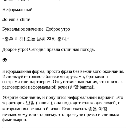
Неформальный
/
Jo-eun a-chim
/
Буквальное значение
:
Доброе утро
“
좋은 아침! 오늘 날씨 진짜 좋다.
”
Доброе утро! Сегодня правда отличная погода.
🌍
Неформальная форма, просто фраза без вежливого окончания.
Используйте только с близкими друзьями, братьями и
сестрами или партнером. Отсутствие окончания, это признак
разговорной неформальной речи (반말 banmal).
Уберите окончание, и получится неформальный вариант. Это
территория 반말 (banmal), она подходит только для людей, с
которыми вы реально близки. Если сказать 좋은 아침
незнакомому или старшему, это прозвучит резко и слишком
фамильярно.