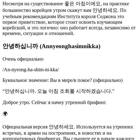
Несмотря на существование 좋은 아침이에요, на практике
большинство корейцев утром скажут вам 안녕하세요. По
учебным рекомендациям Института короля Седжона это
первое приветствие, которое стоит освоить изучающим
корейский, и это логично: оно работает всегда, независимо от
времени, ситуации и отношений.
안녕하십니까 (Annyeonghasimnikka)
Очень официально
/
An-nyeong-ha-shim-ni-kka
/
Буквальное значение
:
Вы в мире/в покое? (официально)
“
안녕하십니까. 오늘 아침 조회를 시작하겠습니다.
”
Доброе утро. Сейчас я начну утренний брифинг.
🌍
Официальная версия 안녕하세요. Используется на утренних
встречах, в армии на построениях, в новостях и на
корпоративных брифингах. Вы слышите ее в начале каждого