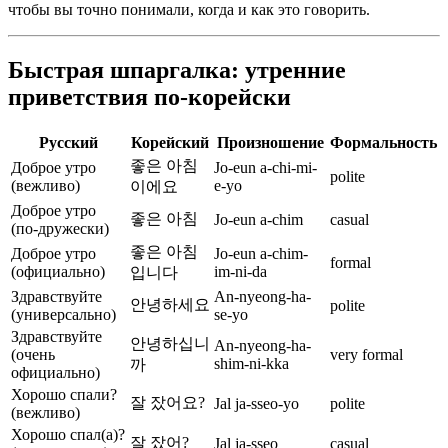
чтобы вы точно понимали, когда и как это говорить.
Быстрая шпаргалка: утренние
приветствия по-корейски
Русский
Корейский
Произношение
Формальность
좋은 아침
Доброе утро
Jo-eun a-chi-mi-
polite
(вежливо)
e-yo
이에요
Доброе утро
좋은 아침
Jo-eun a-chim
casual
(по-дружески)
좋은 아침
Доброе утро
Jo-eun a-chim-
formal
(официально)
im-ni-da
입니다
Здравствуйте
An-nyeong-ha-
안녕하세요
polite
(универсально)
se-yo
Здравствуйте
안녕하십니
An-nyeong-ha-
(очень
very formal
shim-ni-kka
까
официально)
Хорошо спали?
잘 잤어요?
Jal ja-sseo-yo
polite
(вежливо)
Хорошо спал(а)?
잘 잤어?
Jal ja-sseo
casual