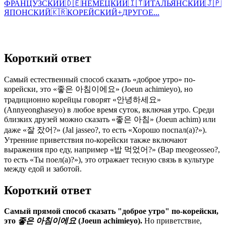
ФРАНЦУЗСКИЙ
🇩🇪
НЕМЕЦКИЙ
🇮🇹
ИТАЛЬЯНСКИЙ
🇯🇵
ЯПОНСКИЙ
🇰🇷
КОРЕЙСКИЙ
+
ДРУГОЕ...
Короткий ответ
Самый естественный способ сказать «доброе утро» по-
корейски, это «좋은 아침이에요» (Joeun achimieyo), но
традиционно корейцы говорят «안녕하세요»
(Annyeonghaseyo) в любое время суток, включая утро. Среди
близких друзей можно сказать «좋은 아침» (Joeun achim) или
даже «잘 잤어?» (Jal jasseo?, то есть «Хорошо поспал(а)?»).
Утренние приветствия по-корейски также включают
выражения про еду, например «밥 먹었어?» (Bap meogeosseo?,
то есть «Ты поел(а)?»), это отражает тесную связь в культуре
между едой и заботой.
Короткий ответ
Самый прямой способ сказать "доброе утро" по-корейски,
это
좋은 아침이에요
(Joeun achimieyo).
Но приветствие,