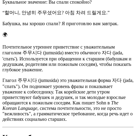
Буквальное значение
:
Вы спали спокойно?
“
할머니, 안녕히 주무셨어요? 아침 차려 드릴게요.
”
Бабушка, вы хорошо спали? Я приготовлю вам завтрак.
🌍
Почтительное утреннее приветствие с уважительным
глаголом 주무시다 (jumusida) вместо обычного 자다 (jada,
'спать'). Используется при обращении к старшим (бабушкам и
дедушкам, родителям или пожилым соседям), чтобы показать
глубокое уважение.
Глагол 주무시다 (jumusida) это уважительная форма 자다 (jada,
"спать"). Он поднимает уровень фразы и показывает
уважение к собеседнику. Так корейские дети утром
приветствуют бабушек и дедушек, и так молодые взрослые
обращаются к пожилым соседям. Как пишет Sohn в
The
Korean Language
, система почтительности, это не просто
"вежливость", а грамматическое требование, когда речь идет о
действиях социально старших.