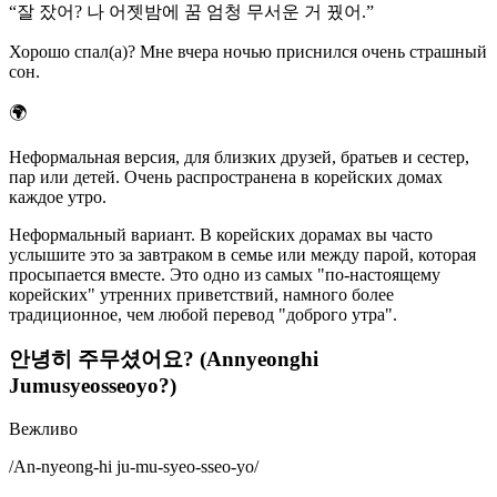
“
잘 잤어? 나 어젯밤에 꿈 엄청 무서운 거 꿨어.
”
Хорошо спал(а)? Мне вчера ночью приснился очень страшный
сон.
🌍
Неформальная версия, для близких друзей, братьев и сестер,
пар или детей. Очень распространена в корейских домах
каждое утро.
Неформальный вариант. В корейских дорамах вы часто
услышите это за завтраком в семье или между парой, которая
просыпается вместе. Это одно из самых "по-настоящему
корейских" утренних приветствий, намного более
традиционное, чем любой перевод "доброго утра".
안녕히 주무셨어요? (Annyeonghi
Jumusyeosseoyo?)
Вежливо
/
An-nyeong-hi ju-mu-syeo-sseo-yo
/