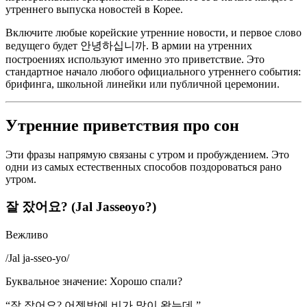
утреннего выпуска новостей в Корее.
Включите любые корейские утренние новости, и первое слово
ведущего будет 안녕하십니까. В армии на утренних
построениях используют именно это приветствие. Это
стандартное начало любого официального утреннего события:
брифинга, школьной линейки или публичной церемонии.
Утренние приветствия про сон
Эти фразы напрямую связаны с утром и пробуждением. Это
одни из самых естественных способов поздороваться рано
утром.
잘 잤어요? (Jal Jasseoyo?)
Вежливо
/
Jal ja-sseo-yo
/
Буквальное значение
:
Хорошо спали?
“
잘 잤어요? 어젯밤에 비가 많이 왔는데.
”