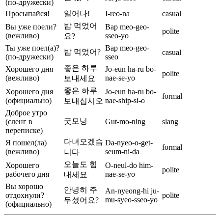
(по-дружески)
Просыпайся!
일어나!
I-reo-na
casual
밥 먹었어
Вы уже поели?
Bap meo-geo-
polite
(вежливо)
sseo-yo
요?
Ты уже поел(а)?
Bap meo-geo-
밥 먹었어?
casual
(по-дружески)
sseo
좋은 하루
Хорошего дня
Jo-eun ha-ru bo-
polite
(вежливо)
nae-se-yo
보내세요
좋은 하루
Хорошего дня
Jo-eun ha-ru bo-
formal
(официально)
nae-ship-si-o
보내십시오
Доброе утро
굿모닝
(сленг в
Gut-mo-ning
slang
переписке)
다녀오겠습
Я пошел(ла)
Da-nyeo-o-get-
formal
(вежливо)
seum-ni-da
니다
오늘도 힘
Хорошего
O-neul-do him-
polite
рабочего дня
nae-se-yo
내세요
Вы хорошо
안녕히 주
An-nyeong-hi ju-
отдохнули?
polite
mu-syeo-sseo-yo
무셨어요?
(официально)