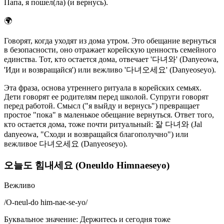
Папа, я пошел(ла) (и вернусь).
🌍
Говорят, когда уходят из дома утром. Это обещание вернуться
в безопасности, оно отражает корейскую ценность семейного
единства. Тот, кто остается дома, отвечает '다녀와' (Danyeowa,
'Иди и возвращайся') или вежливо '다녀오세요' (Danyeoseyo).
Эта фраза, основа утреннего ритуала в корейских семьях.
Дети говорят ее родителям перед школой. Супруги говорят
перед работой. Смысл ("я выйду и вернусь") превращает
простое "пока" в маленькое обещание вернуться. Ответ того,
кто остается дома, тоже почти ритуальный: 잘 다녀와 (Jal
danyeowa, "Сходи и возвращайся благополучно") или
вежливое 다녀오세요 (Danyeoseyo).
오늘도 힘내세요 (Oneuldo Himnaeseyo)
Вежливо
/
O-neul-do him-nae-se-yo
/
Буквальное значение
:
Держитесь и сегодня тоже