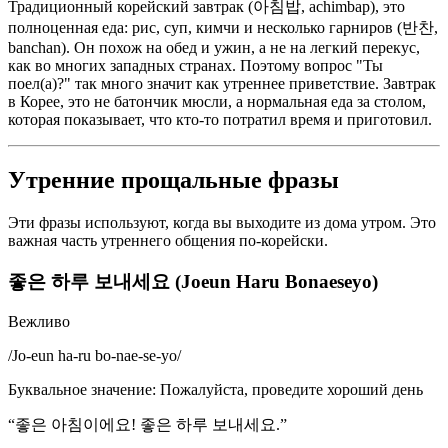
Традиционный корейский завтрак (아침밥, achimbap), это
полноценная еда: рис, суп, кимчи и несколько гарниров (반찬,
banchan). Он похож на обед и ужин, а не на легкий перекус,
как во многих западных странах. Поэтому вопрос "Ты
поел(а)?" так много значит как утреннее приветствие. Завтрак
в Корее, это не батончик мюсли, а нормальная еда за столом,
которая показывает, что кто-то потратил время и приготовил.
Утренние прощальные фразы
Эти фразы используют, когда вы выходите из дома утром. Это
важная часть утреннего общения по-корейски.
좋은 하루 보내세요 (Joeun Haru Bonaeseyo)
Вежливо
/
Jo-eun ha-ru bo-nae-se-yo
/
Буквальное значение
:
Пожалуйста, проведите хороший день
“
좋은 아침이에요! 좋은 하루 보내세요.
”