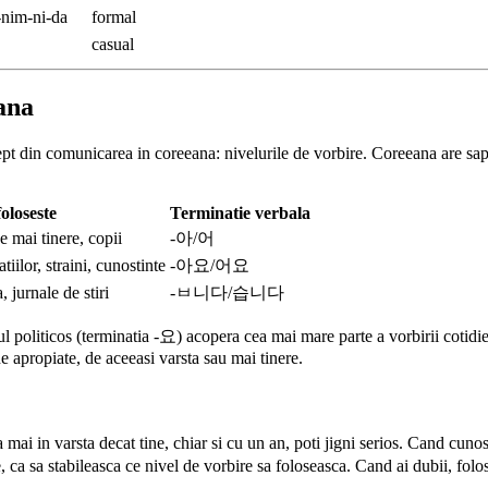
nim-ni-da
formal
casual
eana
cept din comunicarea in coreeana: nivelurile de vorbire. Coreeana are sapte
oloseste
Terminatie verbala
e mai tinere, copii
-아/어
tiilor, straini, cunostinte
-아요/어요
 jurnale de stiri
-ㅂ니다/습니다
iticos (terminatia -요) acopera cea mai mare parte a vorbirii cotidien
e apropiate, de aceeasi varsta sau mai tinere.
 mai in varsta decat tine, chiar si cu un an, poti jigni serios. Cand 
 sa stabileasca ce nivel de vorbire sa foloseasca. Cand ai dubii, fol