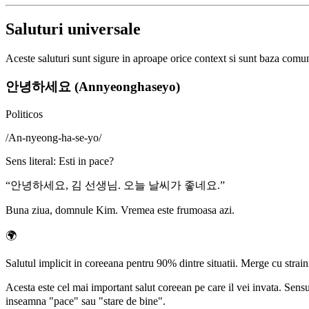
Saluturi universale
Aceste saluturi sunt sigure in aproape orice context si sunt baza comun
안녕하세요 (Annyeonghaseyo)
Politicos
/
An-nyeong-ha-se-yo
/
Sens literal
:
Esti in pace?
“
안녕하세요, 김 선생님. 오늘 날씨가 좋네요.
”
Buna ziua, domnule Kim. Vremea este frumoasa azi.
🌍
Salutul implicit in coreeana pentru 90% dintre situatii. Merge cu straini
Acesta este cel mai important salut coreean pe care il vei invata. Sens
inseamna "pace" sau "stare de bine".