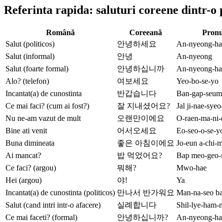
Referinta rapida: saluturi coreene dintr-o 
Română
Coreeană
Pronu
Salut (politicos)
안녕하세요
An-nyeong-ha
Salut (informal)
안녕
An-nyeong
Salut (foarte formal)
안녕하십니까
An-nyeong-ha
Alo? (telefon)
여보세요
Yeo-bo-se-yo
Incantat(a) de cunostinta
반갑습니다
Ban-gap-seum
Ce mai faci? (cum ai fost?)
잘 지내셨어요?
Jal ji-nae-sye
Nu ne-am vazut de mult
오랜만이에요
O-raen-ma-ni-
Bine ati venit
어서오세요
Eo-seo-o-se-y
Buna dimineata
좋은 아침이에요
Jo-eun a-chi-m
Ai mancat?
밥 먹었어요?
Bap meo-geo-
Ce faci? (argou)
뭐해?
Mwo-hae
Hei (argou)
야!
Ya
Incantat(a) de cunostinta (politicos)
만나서 반가워요
Man-na-seo b
Salut (cand intri intr-o afacere)
실례합니다
Shil-lye-ham-n
Ce mai faceti? (formal)
안녕하십니까?
An-nyeong-ha