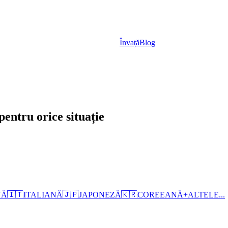
Învață
Blog
pentru orice situație
NĂ
🇮🇹
ITALIANĂ
🇯🇵
JAPONEZĂ
🇰🇷
COREEANĂ
+
ALTELE...