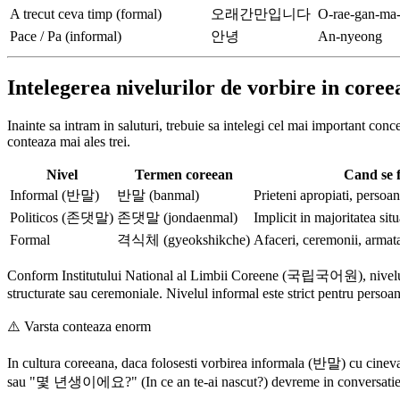
A trecut ceva timp (formal)
오래간만입니다
O-rae-gan-ma-
Pace / Pa (informal)
안녕
An-nyeong
Intelegerea nivelurilor de vorbire in core
Inainte sa intram in saluturi, trebuie sa intelegi cel mai important con
conteaza mai ales trei.
Nivel
Termen coreean
Cand se f
Informal (반말)
반말 (banmal)
Prieteni apropiati, persoan
Politicos (존댓말)
존댓말 (jondaenmal)
Implicit in majoritatea situa
Formal
격식체 (gyeokshikche)
Afaceri, ceremonii, armata,
Conform Institutului National al Limbii Coreene (국립국어원), nivelul pol
structurate sau ceremoniale. Nivelul informal este strict pentru persoan
⚠️
Varsta conteaza enorm
In cultura coreeana, daca folosesti vorbirea informala (반말) cu cineva
sau "몇 년생이에요?" (In ce an te-ai nascut?) devreme in conversatie, ca