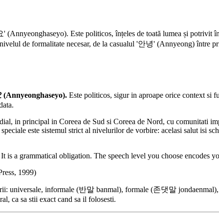
nnyeonghaseyo). Este politicos, înțeles de toată lumea și potrivit în a
al și nivelul de formalitate necesar, de la casualul '안녕' (Annyeong) în
요
(Annyeonghaseyo).
Este politicos, sigur in aproape orice context si fu
data.
ial, in principal in Coreea de Sud si Coreea de Nord, cu comunitati impo
speciale este sistemul strict al nivelurilor de vorbire: acelasi salut isi sc
It is a grammatical obligation. The speech level you choose encodes your 
Press, 1999)
rii: universale, informale (반말 banmal), formale (존댓말 jondaenmal), de af
, ca sa stii exact cand sa il folosesti.