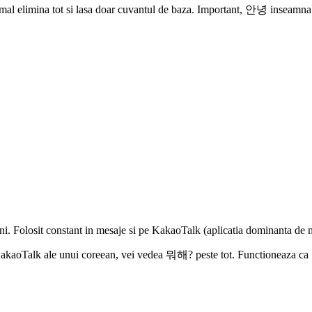
imina tot si lasa doar cuvantul de baza. Important, 안녕 inseamna atat "
teni. Folosit constant in mesaje si pe KakaoTalk (aplicatia dominanta de m
KakaoTalk ale unui coreean, vei vedea 뭐해? peste tot. Functioneaza ca "ce