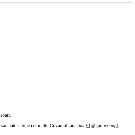
usoara.
 ura sanatate si bine celorlalti. Cuvantul radacina 안녕 (annyeong)