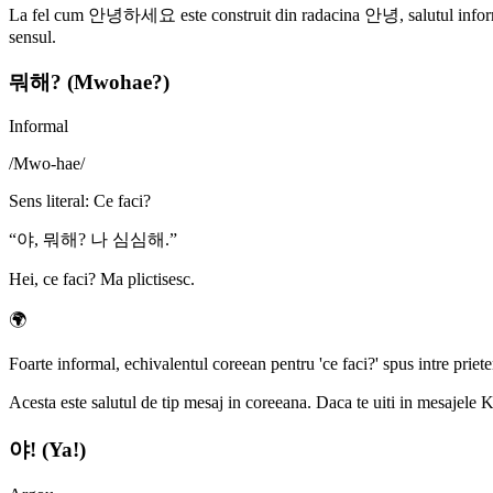
La fel cum 안녕하세요 este construit din radacina 안녕, salutul informal el
sensul.
뭐해? (Mwohae?)
Informal
/
Mwo-hae
/
Sens literal
:
Ce faci?
“
야, 뭐해? 나 심심해.
”
Hei, ce faci? Ma plictisesc.
🌍
Foarte informal, echivalentul coreean pentru 'ce faci?' spus intre prie
Acesta este salutul de tip mesaj in coreeana. Daca te uiti in mesajele 
야! (Ya!)