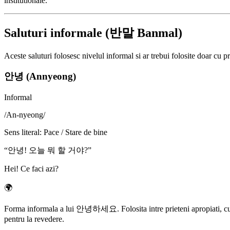
institutionale.
Saluturi informale (반말 Banmal)
Aceste saluturi folosesc nivelul informal si ar trebui folosite doar cu pr
안녕 (Annyeong)
Informal
/
An-nyeong
/
Sens literal
:
Pace / Stare de bine
“
안녕! 오늘 뭐 할 거야?
”
Hei! Ce faci azi?
🌍
Forma informala a lui 안녕하세요. Folosita intre prieteni apropiati, cu per
pentru la revedere.