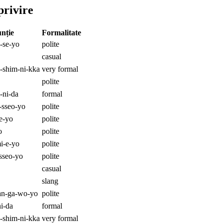
privire
nție
Formalitate
-se-yo
polite
casual
-shim-ni-kka
very formal
polite
-ni-da
formal
o-sseo-yo
polite
e-yo
polite
o
polite
i-e-yo
polite
sseo-yo
polite
casual
slang
an-ga-wo-yo
polite
i-da
formal
-shim-ni-kka
very formal