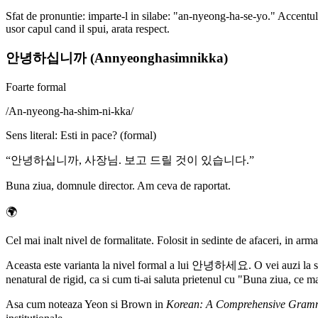
Sfat de pronuntie: imparte-l in silabe: "an-nyeong-ha-se-yo." Accentul 
usor capul cand il spui, arata respect.
안녕하십니까 (Annyeonghasimnikka)
Foarte formal
/
An-nyeong-ha-shim-ni-kka
/
Sens literal
:
Esti in pace? (formal)
“
안녕하십니까, 사장님. 보고 드릴 것이 있습니다.
”
Buna ziua, domnule director. Am ceva de raportat.
🌍
Cel mai inalt nivel de formalitate. Folosit in sedinte de afaceri, in arma
Aceasta este varianta la nivel formal a lui 안녕하세요. O vei auzi la stiril
nenatural de rigid, ca si cum ti-ai saluta prietenul cu "Buna ziua, ce m
Asa cum noteaza Yeon si Brown in
Korean: A Comprehensive Gram