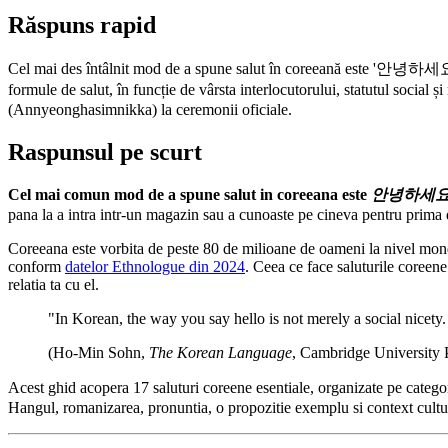
Răspuns rapid
Cel mai des întâlnit mod de a spune salut în coreeană este '안녕하세요' (A
formule de salut, în funcție de vârsta interlocutorului, statutul soci
(Annyeonghasimnikka) la ceremonii oficiale.
Raspunsul pe scurt
Cel mai comun mod de a spune salut in coreeana este
안녕하세
pana la a intra intr-un magazin sau a cunoaste pe cineva pentru prima 
Coreeana este vorbita de peste 80 de milioane de oameni la nivel mond
conform
datelor Ethnologue din 2024
. Ceea ce face saluturile coreene 
relatia ta cu el.
"In Korean, the way you say hello is not merely a social nicety. 
(Ho-Min Sohn,
The Korean Language
, Cambridge University 
Acest ghid acopera 17 saluturi coreene esentiale, organizate pe catego
Hangul, romanizarea, pronuntia, o propozitie exemplu si context cultural