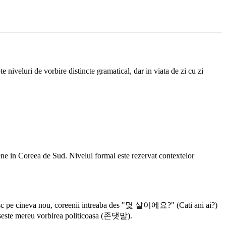
 niveluri de vorbire distincte gramatical, dar in viata de zi cu zi
e in Coreea de Sud. Nivelul formal este rezervat contextelor
cunosc pe cineva nou, coreenii intreaba des "몇 살이에요?" (Cati ani ai?)
oseste mereu vorbirea politicoasa (존댓말).