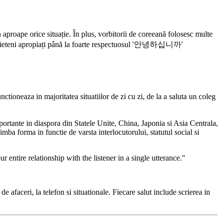
proape orice situație. În plus, vorbitorii de coreeană folosesc multe
tre prieteni apropiați până la foarte respectuosul '안녕하십니까'
nctioneaza in majoritatea situatiilor de zi cu zi, de la a saluta un coleg
rtante in diaspora din Statele Unite, China, Japonia si Asia Centrala,
himba forma in functie de varsta interlocutorului, statutul social si
entire relationship with the listener in a single utterance."
aceri, la telefon si situationale. Fiecare salut include scrierea in