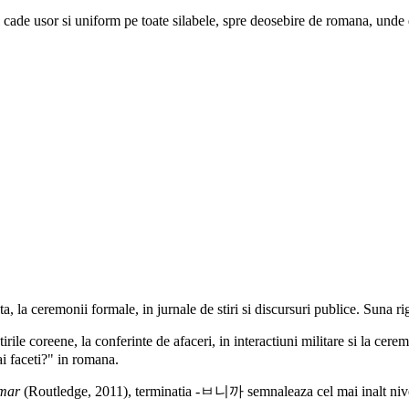
cade usor si uniform pe toate silabele, spre deosebire de romana, unde de
ta, la ceremonii formale, in jurnale de stiri si discursuri publice. Suna ri
e coreene, la conferinte de afaceri, in interactiuni militare si la cerem
ai faceti?" in romana.
mar
(Routledge, 2011), terminatia -ㅂ니까 semnaleaza cel mai inalt nivel 