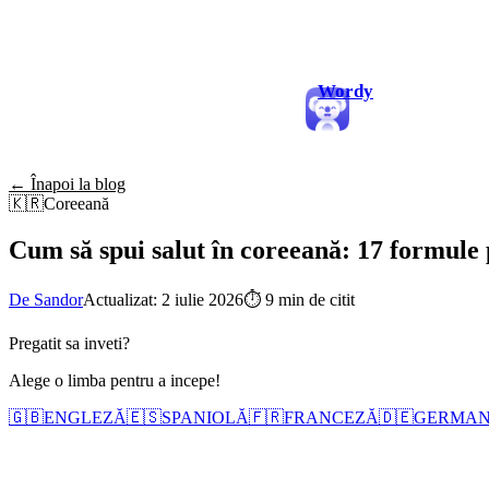
Wordy
← Înapoi la blog
🇰🇷
Coreeană
Cum să spui salut în coreeană: 17 formule 
De Sandor
Actualizat: 2 iulie 2026
⏱
9 min de citit
Pregatit sa inveti?
Alege o limba pentru a incepe!
🇬🇧
ENGLEZĂ
🇪🇸
SPANIOLĂ
🇫🇷
FRANCEZĂ
🇩🇪
GERMA