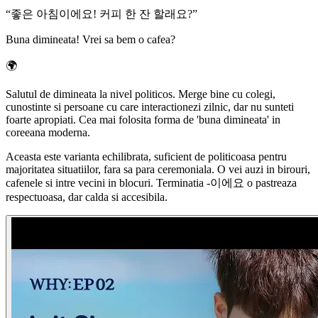
“
좋은 아침이에요! 커피 한 잔 할래요?
”
Buna dimineata! Vrei sa bem o cafea?
🌍
Salutul de dimineata la nivel politicos. Merge bine cu colegi,
cunostinte si persoane cu care interactionezi zilnic, dar nu sunteti
foarte apropiati. Cea mai folosita forma de 'buna dimineata' in
coreeana moderna.
Aceasta este varianta echilibrata, suficient de politicoasa pentru
majoritatea situatiilor, fara sa para ceremoniala. O vei auzi in birouri,
cafenele si intre vecini in blocuri. Terminatia -이에요 o pastreaza
respectuoasa, dar calda si accesibila.