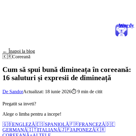
Wordy
← Înapoi la blog
🇰🇷
Coreeană
Cum să spui bună dimineața în coreeană:
16 saluturi și expresii de dimineață
De Sandor
Actualizat: 18 iunie 2026
⏱
9 min de citit
Pregatit sa inveti?
Alege o limba pentru a incepe!
🇬🇧
ENGLEZĂ
🇪🇸
SPANIOLĂ
🇫🇷
FRANCEZĂ
🇩🇪
GERMANĂ
🇮🇹
ITALIANĂ
🇯🇵
JAPONEZĂ
🇰🇷
COREEANĂ
+
ALTELE...