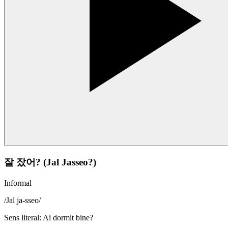
잘 잤어? (Jal Jasseo?)
Informal
/
Jal ja-sseo
/
Sens literal
:
Ai dormit bine?