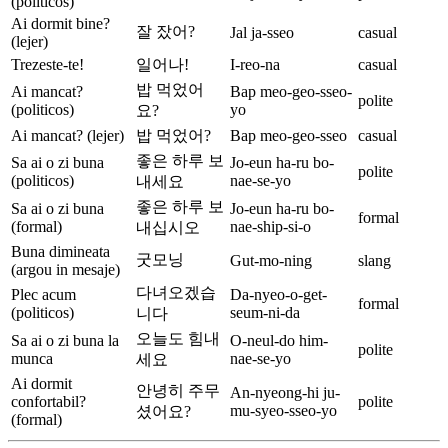
(politicos)
Ai dormit bine?
잘 잤어?
Jal ja-sseo
casual
(lejer)
Trezeste-te!
일어나!
I-reo-na
casual
밥 먹었어
Ai mancat?
Bap meo-geo-sseo-
polite
(politicos)
yo
요?
Ai mancat? (lejer)
밥 먹었어?
Bap meo-geo-sseo
casual
좋은 하루 보
Sa ai o zi buna
Jo-eun ha-ru bo-
polite
(politicos)
nae-se-yo
내세요
좋은 하루 보
Sa ai o zi buna
Jo-eun ha-ru bo-
formal
(formal)
nae-ship-si-o
내십시오
Buna dimineata
굿모닝
Gut-mo-ning
slang
(argou in mesaje)
다녀오겠습
Plec acum
Da-nyeo-o-get-
formal
(politicos)
seum-ni-da
니다
오늘도 힘내
Sa ai o zi buna la
O-neul-do him-
polite
munca
nae-se-yo
세요
Ai dormit
안녕히 주무
An-nyeong-hi ju-
confortabil?
polite
mu-syeo-sseo-yo
셨어요?
(formal)