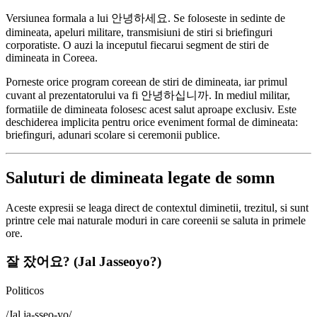
Versiunea formala a lui 안녕하세요. Se foloseste in sedinte de
dimineata, apeluri militare, transmisiuni de stiri si briefinguri
corporatiste. O auzi la inceputul fiecarui segment de stiri de
dimineata in Coreea.
Porneste orice program coreean de stiri de dimineata, iar primul
cuvant al prezentatorului va fi 안녕하십니까. In mediul militar,
formatiile de dimineata folosesc acest salut aproape exclusiv. Este
deschiderea implicita pentru orice eveniment formal de dimineata:
briefinguri, adunari scolare si ceremonii publice.
Saluturi de dimineata legate de somn
Aceste expresii se leaga direct de contextul diminetii, trezitul, si sunt
printre cele mai naturale moduri in care coreenii se saluta in primele
ore.
잘 잤어요? (Jal Jasseoyo?)
Politicos
/
Jal ja-sseo-yo
/