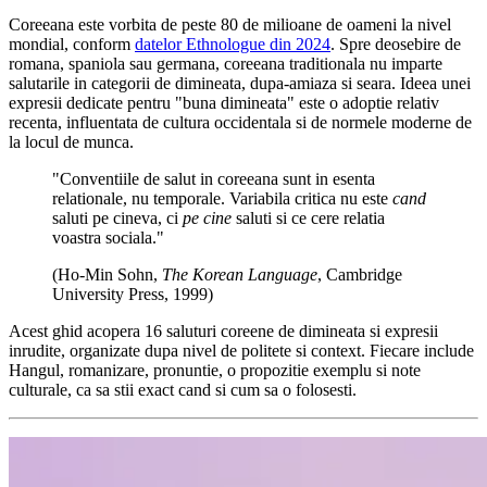
Coreeana este vorbita de peste 80 de milioane de oameni la nivel
mondial, conform
datelor Ethnologue din 2024
. Spre deosebire de
romana, spaniola sau germana, coreeana traditionala nu imparte
salutarile in categorii de dimineata, dupa-amiaza si seara. Ideea unei
expresii dedicate pentru "buna dimineata" este o adoptie relativ
recenta, influentata de cultura occidentala si de normele moderne de
la locul de munca.
"Conventiile de salut in coreeana sunt in esenta
relationale, nu temporale. Variabila critica nu este
cand
saluti pe cineva, ci
pe cine
saluti si ce cere relatia
voastra sociala."
(Ho-Min Sohn,
The Korean Language
, Cambridge
University Press, 1999)
Acest ghid acopera 16 saluturi coreene de dimineata si expresii
inrudite, organizate dupa nivel de politete si context. Fiecare include
Hangul, romanizare, pronuntie, o propozitie exemplu si note
culturale, ca sa stii exact cand si cum sa o folosesti.