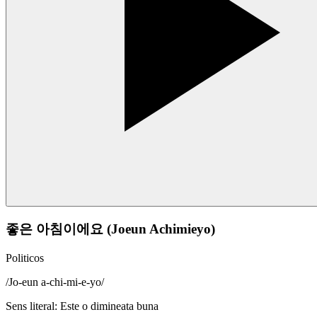
좋은 아침이에요 (Joeun Achimieyo)
Politicos
/
Jo-eun a-chi-mi-e-yo
/
Sens literal
:
Este o dimineata buna