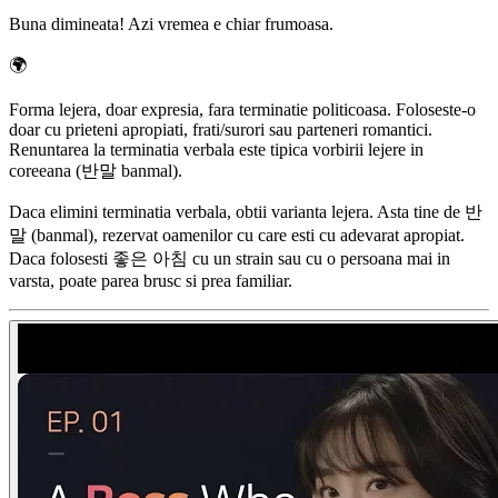
Buna dimineata! Azi vremea e chiar frumoasa.
🌍
Forma lejera, doar expresia, fara terminatie politicoasa. Foloseste-o
doar cu prieteni apropiati, frati/surori sau parteneri romantici.
Renuntarea la terminatia verbala este tipica vorbirii lejere in
coreeana (반말 banmal).
Daca elimini terminatia verbala, obtii varianta lejera. Asta tine de 반
말 (banmal), rezervat oamenilor cu care esti cu adevarat apropiat.
Daca folosesti 좋은 아침 cu un strain sau cu o persoana mai in
varsta, poate parea brusc si prea familiar.