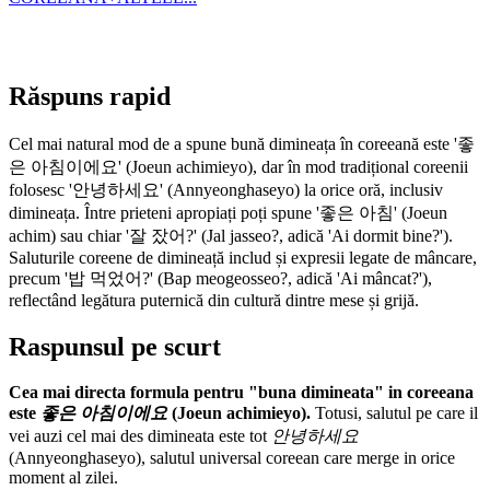
Răspuns rapid
Cel mai natural mod de a spune bună dimineața în coreeană este '좋
은 아침이에요' (Joeun achimieyo), dar în mod tradițional coreenii
folosesc '안녕하세요' (Annyeonghaseyo) la orice oră, inclusiv
dimineața. Între prieteni apropiați poți spune '좋은 아침' (Joeun
achim) sau chiar '잘 잤어?' (Jal jasseo?, adică 'Ai dormit bine?').
Saluturile coreene de dimineață includ și expresii legate de mâncare,
precum '밥 먹었어?' (Bap meogeosseo?, adică 'Ai mâncat?'),
reflectând legătura puternică din cultură dintre mese și grijă.
Raspunsul pe scurt
Cea mai directa formula pentru "buna dimineata" in coreeana
este
좋은 아침이에요
(Joeun achimieyo).
Totusi, salutul pe care il
vei auzi cel mai des dimineata este tot
안녕하세요
(Annyeonghaseyo), salutul universal coreean care merge in orice
moment al zilei.