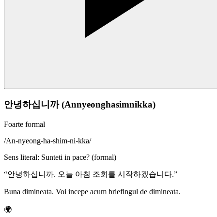
안녕하십니까 (Annyeonghasimnikka)
Foarte formal
/
An-nyeong-ha-shim-ni-kka
/
Sens literal
:
Sunteti in pace? (formal)
“
안녕하십니까. 오늘 아침 조회를 시작하겠습니다.
”
Buna dimineata. Voi incepe acum briefingul de dimineata.
🌍