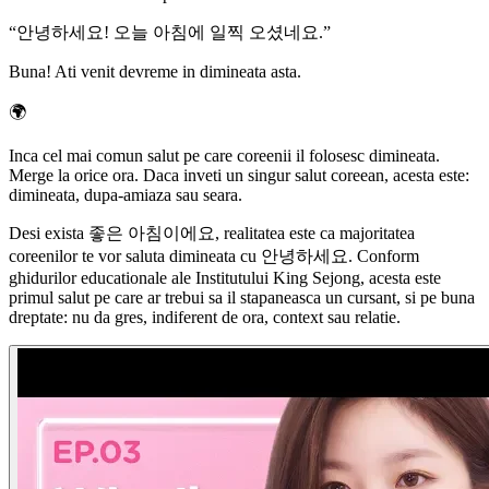
“
안녕하세요! 오늘 아침에 일찍 오셨네요.
”
Buna! Ati venit devreme in dimineata asta.
🌍
Inca cel mai comun salut pe care coreenii il folosesc dimineata.
Merge la orice ora. Daca inveti un singur salut coreean, acesta este:
dimineata, dupa-amiaza sau seara.
Desi exista 좋은 아침이에요, realitatea este ca majoritatea
coreenilor te vor saluta dimineata cu 안녕하세요. Conform
ghidurilor educationale ale Institutului King Sejong, acesta este
primul salut pe care ar trebui sa il stapaneasca un cursant, si pe buna
dreptate: nu da gres, indiferent de ora, context sau relatie.