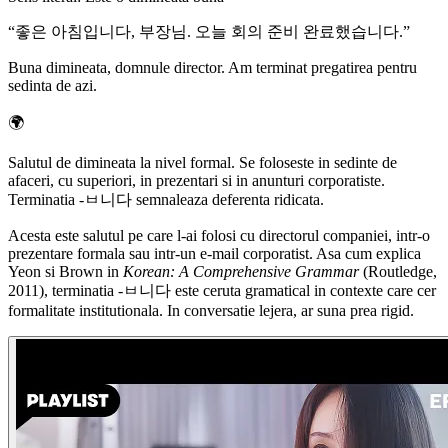
“
좋은 아침입니다, 부장님. 오늘 회의 준비 완료했습니다.
”
Buna dimineata, domnule director. Am terminat pregatirea pentru
sedinta de azi.
🌍
Salutul de dimineata la nivel formal. Se foloseste in sedinte de
afaceri, cu superiori, in prezentari si in anunturi corporatiste.
Terminatia -ㅂ니다 semnaleaza deferenta ridicata.
Acesta este salutul pe care l-ai folosi cu directorul companiei, intr-o
prezentare formala sau intr-un e-mail corporatist. Asa cum explica
Yeon si Brown in
Korean: A Comprehensive Grammar
(Routledge,
2011), terminatia -ㅂ니다 este ceruta gramatical in contexte care cer
formalitate institutionala. In conversatie lejera, ar suna prea rigid.