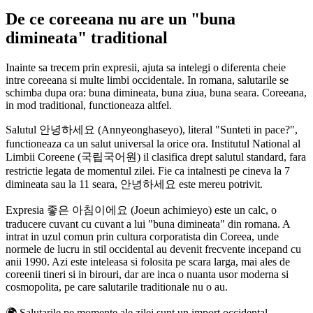
De ce coreeana nu are un "buna
dimineata" traditional
Inainte sa trecem prin expresii, ajuta sa intelegi o diferenta cheie
intre coreeana si multe limbi occidentale. In romana, salutarile se
schimba dupa ora: buna dimineata, buna ziua, buna seara. Coreeana,
in mod traditional, functioneaza altfel.
Salutul 안녕하세요 (Annyeonghaseyo), literal "Sunteti in pace?",
functioneaza ca un salut universal la orice ora. Institutul National al
Limbii Coreene (국립국어원) il clasifica drept salutul standard, fara
restrictie legata de momentul zilei. Fie ca intalnesti pe cineva la 7
dimineata sau la 11 seara, 안녕하세요 este mereu potrivit.
Expresia 좋은 아침이에요 (Joeun achimieyo) este un calc, o
traducere cuvant cu cuvant a lui "buna dimineata" din romana. A
intrat in uzul comun prin cultura corporatista din Coreea, unde
normele de lucru in stil occidental au devenit frecvente incepand cu
anii 1990. Azi este inteleasa si folosita pe scara larga, mai ales de
coreenii tineri si in birouri, dar are inca o nuanta usor moderna si
cosmopolita, pe care salutarile traditionale nu o au.
🌍
Salutarile pe momente ale zilei sunt un import occidental