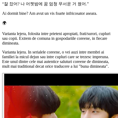
“
잘 잤어? 나 어젯밤에 꿈 엄청 무서운 거 꿨어.
”
Ai dormit bine? Am avut un vis foarte infricosator aseara.
🌍
Varianta lejera, folosita intre prieteni apropiati, frati/surori, cupluri
sau copii. Extrem de comuna in gospodariile coreene, in fiecare
dimineata.
Varianta lejera. In serialele coreene, o vei auzi intre membri ai
familiei la micul dejun sau intre cupluri care se trezesc impreuna.
Este unul dintre cele mai autentice saluturi coreene de dimineata,
mult mai traditional decat orice traducere a lui "buna dimineata".