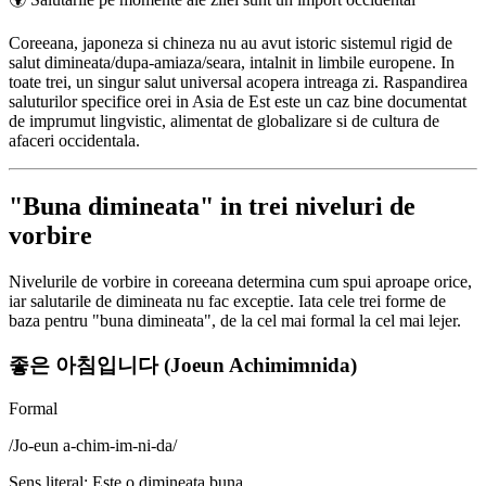
Coreeana, japoneza si chineza nu au avut istoric sistemul rigid de
salut dimineata/dupa-amiaza/seara, intalnit in limbile europene. In
toate trei, un singur salut universal acopera intreaga zi. Raspandirea
saluturilor specifice orei in Asia de Est este un caz bine documentat
de imprumut lingvistic, alimentat de globalizare si de cultura de
afaceri occidentala.
"Buna dimineata" in trei niveluri de
vorbire
Nivelurile de vorbire in coreeana determina cum spui aproape orice,
iar salutarile de dimineata nu fac exceptie. Iata cele trei forme de
baza pentru "buna dimineata", de la cel mai formal la cel mai lejer.
좋은 아침입니다 (Joeun Achimimnida)
Formal
/
Jo-eun a-chim-im-ni-da
/
Sens literal
:
Este o dimineata buna