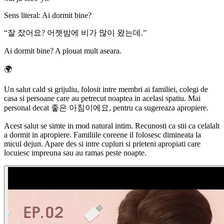
Sens literal
:
Ai dormit bine?
“
잘 잤어요? 어젯밤에 비가 많이 왔는데.
”
Ai dormit bine? A plouat mult aseara.
🌍
Un salut cald si grijuliu, folosit intre membri ai familiei, colegi de
casa si persoane care au petrecut noaptea in acelasi spatiu. Mai
personal decat 좋은 아침이에요, pentru ca sugereaza apropiere.
Acest salut se simte in mod natural intim. Recunosti ca stii ca celalalt
a dormit in apropiere. Familiile coreene il folosesc dimineata la
micul dejun. Apare des si intre cupluri si prieteni apropiati care
locuiesc impreuna sau au ramas peste noapte.