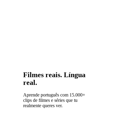
português
primeiro
dá-te uma
vantagem
em toda a
família das
línguas
românicas.
Filmes reais. Língua
real.
Aprende português com 15.000+
clips de filmes e séries que tu
realmente queres ver.