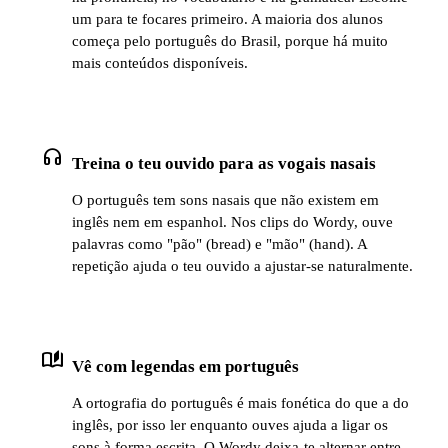
um para te focares primeiro. A maioria dos alunos
começa pelo português do Brasil, porque há muito
mais conteúdos disponíveis.
headphones
Treina o teu ouvido para as vogais nasais
O português tem sons nasais que não existem em
inglês nem em espanhol. Nos clips do Wordy, ouve
palavras como "pão" (bread) e "mão" (hand). A
repetição ajuda o teu ouvido a ajustar-se naturalmente.
auto_stories
Vê com legendas em português
A ortografia do português é mais fonética do que a do
inglês, por isso ler enquanto ouves ajuda a ligar os
sons à forma escrita. O Wordy deixa-te alternar entre