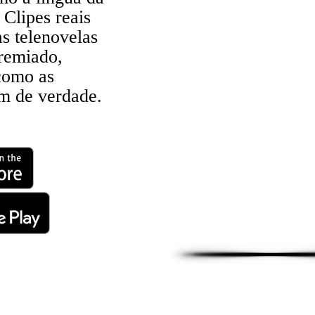
 Clipes reais
as telenovelas
remiado,
como as
am de verdade.