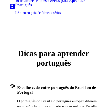
10 Melhores Filmes e Séries para Aprender
Português
Lê o nosso guia de filmes e séries →
Dicas para aprender
português
school
Escolhe cedo entre português do Brasil ou de
Portugal
O português do Brasil e o português europeu diferem
na pronúncia, no vocabulário e na gramática. Escolhe