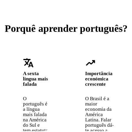
Porquê aprender português?
translate
trending_up
A sexta
Importância
língua mais
económica
falada
crescente
O
O Brasil é a
português é
maior
a língua
economia da
mais falada
América
na América
Latina. Falar
do Sul e
português dá-
tem estatuto
te acesso a