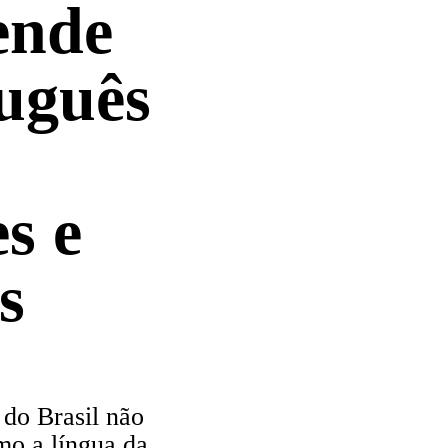
ende
uguês
es e
s
do Brasil não
mo a língua da