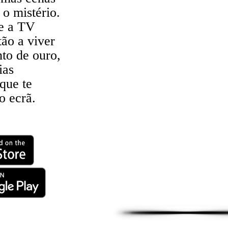
 o mistério.
e a TV
tão a viver
o de ouro,
ias
 que te
o ecrã.