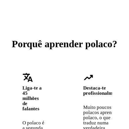
Porquê aprender polaco?
translate
trending_up
Liga-te a
Destaca-te
45
profissionalmente
milhões
de
Muito poucos não
falantes
polacos aprendem
polaco, o que se
O polaco é
traduz numa
a segunda
verdadeira