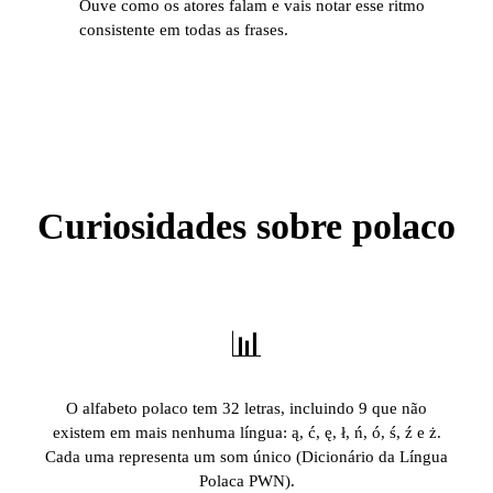
Ouve como os atores falam e vais notar esse ritmo
consistente em todas as frases.
Curiosidades sobre polaco
📊
O alfabeto polaco tem 32 letras, incluindo 9 que não
existem em mais nenhuma língua: ą, ć, ę, ł, ń, ó, ś, ź e ż.
Cada uma representa um som único (Dicionário da Língua
Polaca PWN).