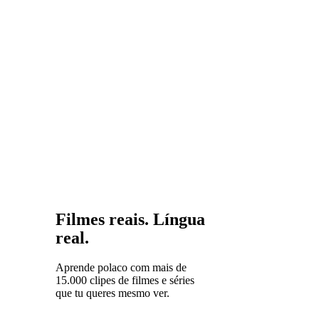
línguas
eslavas
tornam-se
muito mais
acessíveis.
O polaco é
uma base
sólida para
toda a
família de
línguas.
Filmes reais. Língua
real.
Aprende polaco com mais de
15.000 clipes de filmes e séries
que tu queres mesmo ver.