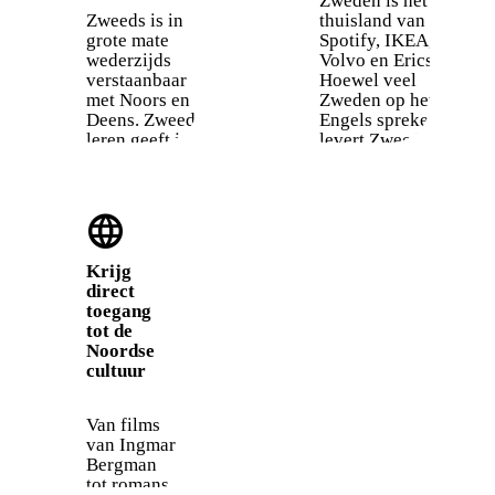
Zweden is het
Zweeds is in
thuisland van
grote mate
Spotify, IKEA,
wederzijds
Volvo en Ericsson.
verstaanbaar
Hoewel veel
met Noors en
Zweden op het werk
Deens. Zweeds
Engels spreken,
leren geeft je
levert Zweeds
een
vertrouwen op,
voorsprong om
opent het deuren
bijna gratis
naar lokale teams en
language
nog twee talen
is het vaak vereist
te begrijpen.
voor een
permanente
Krijg
verblijfsvergunning.
direct
toegang
tot de
Noordse
cultuur
Van films
van Ingmar
Bergman
tot romans