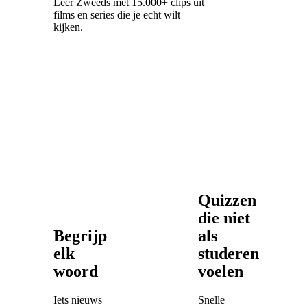
Leer Zweeds met 15.000+ clips uit
films en series die je echt wilt
kijken.
Quizzen
die niet
Begrijp
als
elk
studeren
woord
voelen
Iets nieuws
Snelle