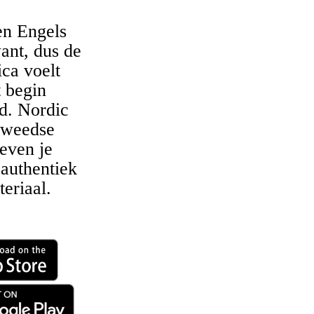
n Engels
ant, dus de
ca voelt
t begin
d. Nordic
Zweedse
even je
 authentiek
teriaal.