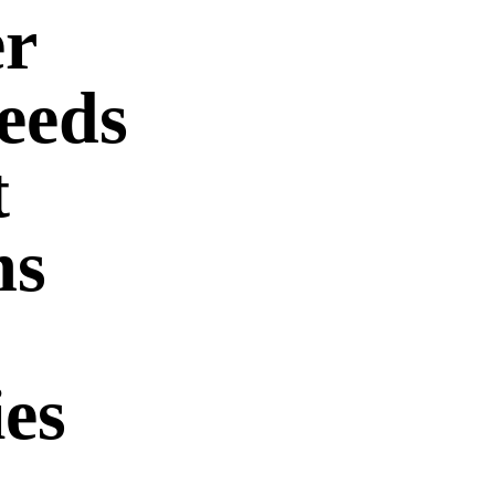
r
eeds
t
ms
ies