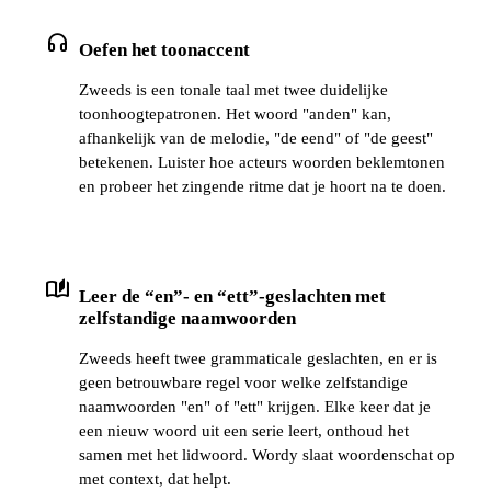
headphones
Oefen het toonaccent
Zweeds is een tonale taal met twee duidelijke
toonhoogtepatronen. Het woord "anden" kan,
afhankelijk van de melodie, "de eend" of "de geest"
betekenen. Luister hoe acteurs woorden beklemtonen
en probeer het zingende ritme dat je hoort na te doen.
auto_stories
Leer de “en”- en “ett”-geslachten met
zelfstandige naamwoorden
Zweeds heeft twee grammaticale geslachten, en er is
geen betrouwbare regel voor welke zelfstandige
naamwoorden "en" of "ett" krijgen. Elke keer dat je
een nieuw woord uit een serie leert, onthoud het
samen met het lidwoord. Wordy slaat woordenschat op
met context, dat helpt.