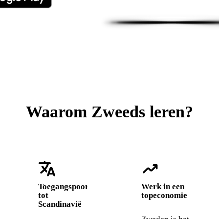
Waarom Zweeds leren?
translate
trending_up
Toegangspoort
Werk in een
tot
topeconomie
Scandinavië