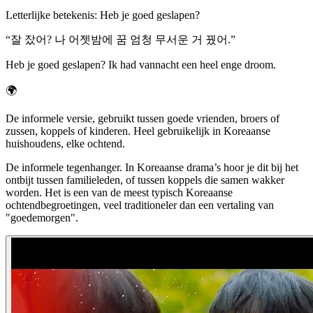
Letterlijke betekenis
:
Heb je goed geslapen?
“
잘 잤어? 나 어젯밤에 꿈 엄청 무서운 거 꿨어.
”
Heb je goed geslapen? Ik had vannacht een heel enge droom.
🌍
De informele versie, gebruikt tussen goede vrienden, broers of
zussen, koppels of kinderen. Heel gebruikelijk in Koreaanse
huishoudens, elke ochtend.
De informele tegenhanger. In Koreaanse drama’s hoor je dit bij het
ontbijt tussen familieleden, of tussen koppels die samen wakker
worden. Het is een van de meest typisch Koreaanse
ochtendbegroetingen, veel traditioneler dan een vertaling van
"goedemorgen".