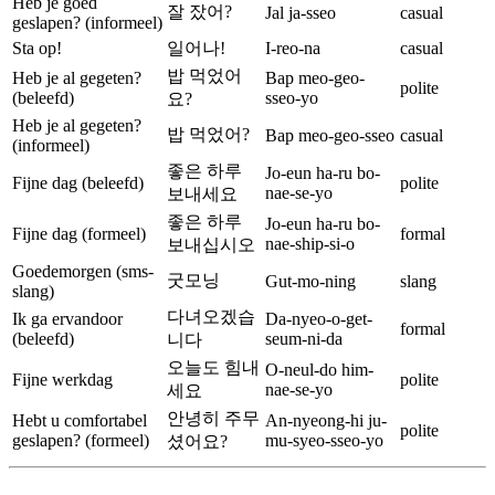
Heb je goed
잘 잤어?
Jal ja-sseo
casual
geslapen? (informeel)
Sta op!
일어나!
I-reo-na
casual
밥 먹었어
Heb je al gegeten?
Bap meo-geo-
polite
(beleefd)
sseo-yo
요?
Heb je al gegeten?
밥 먹었어?
Bap meo-geo-sseo
casual
(informeel)
좋은 하루
Jo-eun ha-ru bo-
Fijne dag (beleefd)
polite
nae-se-yo
보내세요
좋은 하루
Jo-eun ha-ru bo-
Fijne dag (formeel)
formal
nae-ship-si-o
보내십시오
Goedemorgen (sms-
굿모닝
Gut-mo-ning
slang
slang)
다녀오겠습
Ik ga ervandoor
Da-nyeo-o-get-
formal
(beleefd)
seum-ni-da
니다
오늘도 힘내
O-neul-do him-
Fijne werkdag
polite
nae-se-yo
세요
안녕히 주무
Hebt u comfortabel
An-nyeong-hi ju-
polite
geslapen? (formeel)
mu-syeo-sseo-yo
셨어요?