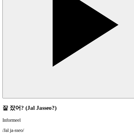
잘 잤어? (Jal Jasseo?)
Informeel
/
Jal ja-sseo
/