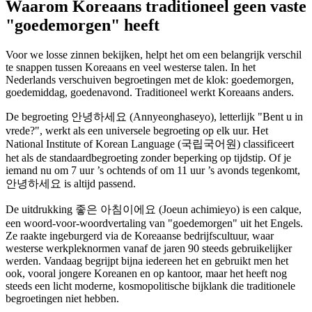
Waarom Koreaans traditioneel geen vaste
"goedemorgen" heeft
Voor we losse zinnen bekijken, helpt het om een belangrijk verschil
te snappen tussen Koreaans en veel westerse talen. In het
Nederlands verschuiven begroetingen met de klok: goedemorgen,
goedemiddag, goedenavond. Traditioneel werkt Koreaans anders.
De begroeting 안녕하세요 (Annyeonghaseyo), letterlijk "Bent u in
vrede?", werkt als een universele begroeting op elk uur. Het
National Institute of Korean Language (국립국어원) classificeert
het als de standaardbegroeting zonder beperking op tijdstip. Of je
iemand nu om 7 uur ’s ochtends of om 11 uur ’s avonds tegenkomt,
안녕하세요 is altijd passend.
De uitdrukking 좋은 아침이에요 (Joeun achimieyo) is een calque,
een woord-voor-woordvertaling van "goedemorgen" uit het Engels.
Ze raakte ingeburgerd via de Koreaanse bedrijfscultuur, waar
westerse werkpleknormen vanaf de jaren 90 steeds gebruikelijker
werden. Vandaag begrijpt bijna iedereen het en gebruikt men het
ook, vooral jongere Koreanen en op kantoor, maar het heeft nog
steeds een licht moderne, kosmopolitische bijklank die traditionele
begroetingen niet hebben.