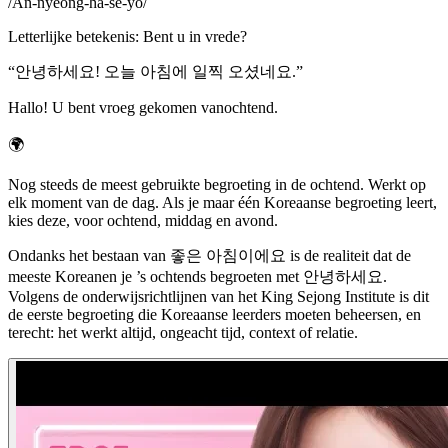
/
An-nyeong-ha-se-yo
/
Letterlijke betekenis
:
Bent u in vrede?
“
안녕하세요! 오늘 아침에 일찍 오셨네요.
”
Hallo! U bent vroeg gekomen vanochtend.
🌍
Nog steeds de meest gebruikte begroeting in de ochtend. Werkt op
elk moment van de dag. Als je maar één Koreaanse begroeting leert,
kies deze, voor ochtend, middag en avond.
Ondanks het bestaan van 좋은 아침이에요 is de realiteit dat de
meeste Koreanen je ’s ochtends begroeten met 안녕하세요.
Volgens de onderwijsrichtlijnen van het King Sejong Institute is dit
de eerste begroeting die Koreaanse leerders moeten beheersen, en
terecht: het werkt altijd, ongeacht tijd, context of relatie.