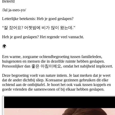
Beleefd
/
Jal ja-sseo-yo
/
Letterlijke betekenis
:
Heb je goed geslapen?
“
잘 잤어요? 어젯밤에 비가 많이 왔는데.
”
Heb je goed geslapen? Het regende veel vannacht.
🌍
Een warme, zorgzame ochtendbegroeting tussen familieleden,
huisgenoten en mensen die in dezelfde ruimte hebben geslapen.
Persoonlijker dan 좋은 아침이에요, omdat het nabijheid impliceert.
Deze begroeting voelt van nature intiem. Je laat merken dat je weet
dat de ander dichtbij sliep. Koreaanse gezinnen gebruiken dit elke
ochtend aan de ontbijttafel. Je hoort het ook vaak tussen koppels en
goede vrienden die samenwonen of bij elkaar hebben geslapen.