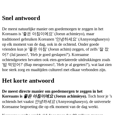
Snel antwoord
De meest natuurlijke manier om goedemorgen te zeggen in het
Koreaans is '좋은 아침이에요' (Joeun achimieyo), maar
traditioneel gebruiken Koreanen '안녕하세요' (Annyeonghaseyo)
op elk moment van de dag, ook in de ochtend. Onder goede
vrienden kun je '좋은 아침' (Joeun achim) zeggen, of zelfs '잘 잤
어?' (Jal jasseo?, 'Heb je goed geslapen?'). Koreaanse
ochtendgroeten bevatten ook eten-gerelateerde uitdrukkingen zoals
'밥 먹었어?' (Bap meogeosseo?, 'Heb je al gegeten?'), wat laat zien
hoe sterk zorg en maaltijden cultureel met elkaar verbonden zijn.
Het korte antwoord
De meest directe manier om goedemorgen te zeggen in het
Koreaans is
좋은 아침이에요
(Joeun achimieyo).
Toch hoor je ’s
ochtends het vaakst
안녕하세요
(Annyeonghaseyo), de universele
Koreaanse begroeting die op elk moment van de dag werkt.