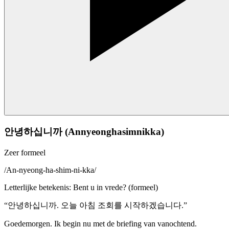
안녕하십니까 (Annyeonghasimnikka)
Zeer formeel
/
An-nyeong-ha-shim-ni-kka
/
Letterlijke betekenis
:
Bent u in vrede? (formeel)
“
안녕하십니까. 오늘 아침 조회를 시작하겠습니다.
”
Goedemorgen. Ik begin nu met de briefing van vanochtend.