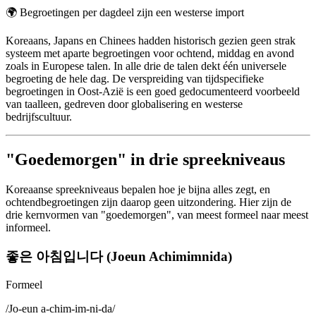
🌍
Begroetingen per dagdeel zijn een westerse import
Koreaans, Japans en Chinees hadden historisch gezien geen strak
systeem met aparte begroetingen voor ochtend, middag en avond
zoals in Europese talen. In alle drie de talen dekt één universele
begroeting de hele dag. De verspreiding van tijdspecifieke
begroetingen in Oost-Azië is een goed gedocumenteerd voorbeeld
van taalleen, gedreven door globalisering en westerse
bedrijfscultuur.
"Goedemorgen" in drie spreekniveaus
Koreaanse spreekniveaus bepalen hoe je bijna alles zegt, en
ochtendbegroetingen zijn daarop geen uitzondering. Hier zijn de
drie kernvormen van "goedemorgen", van meest formeel naar meest
informeel.
좋은 아침입니다 (Joeun Achimimnida)
Formeel
/
Jo-eun a-chim-im-ni-da
/