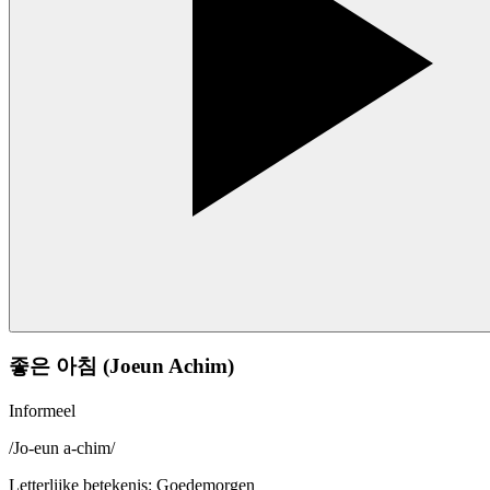
좋은 아침 (Joeun Achim)
Informeel
/
Jo-eun a-chim
/
Letterlijke betekenis
:
Goedemorgen