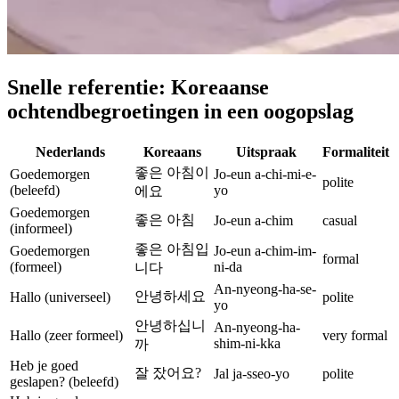
Snelle referentie: Koreaanse
ochtendbegroetingen in een oogopslag
Nederlands
Koreaans
Uitspraak
Formaliteit
좋은 아침이
Goedemorgen
Jo-eun a-chi-mi-e-
polite
(beleefd)
yo
에요
Goedemorgen
좋은 아침
Jo-eun a-chim
casual
(informeel)
좋은 아침입
Goedemorgen
Jo-eun a-chim-im-
formal
(formeel)
ni-da
니다
An-nyeong-ha-se-
안녕하세요
Hallo (universeel)
polite
yo
안녕하십니
An-nyeong-ha-
Hallo (zeer formeel)
very formal
shim-ni-kka
까
Heb je goed
잘 잤어요?
Jal ja-sseo-yo
polite
geslapen? (beleefd)