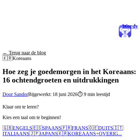
Wordy
← Terug naar de blog
🇰🇷
Koreaans
Hoe zeg je goedemorgen in het Koreaans:
16 ochtendgroeten en uitdrukkingen
Door Sandor
Bijgewerkt: 18 juni 2026
⏱
9 min leestijd
Klaar om te leren?
Kies een taal om te beginnen!
🇬🇧
ENGELS
🇪🇸
SPAANS
🇫🇷
FRANS
🇩🇪
DUITS
🇮🇹
ITALIAANS
🇯🇵
JAPANS
🇰🇷
KOREAANS
+
OVERIG...