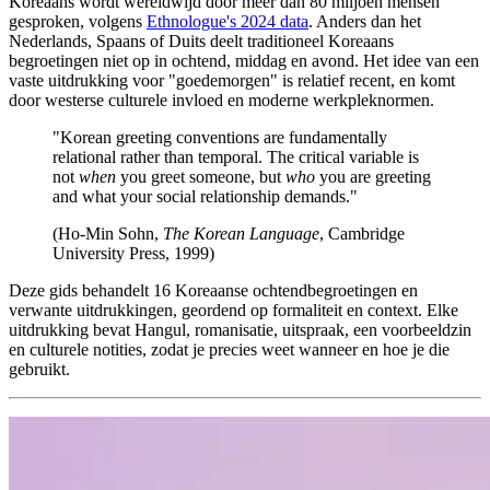
Koreaans wordt wereldwijd door meer dan 80 miljoen mensen
gesproken, volgens
Ethnologue's 2024 data
. Anders dan het
Nederlands, Spaans of Duits deelt traditioneel Koreaans
begroetingen niet op in ochtend, middag en avond. Het idee van een
vaste uitdrukking voor "goedemorgen" is relatief recent, en komt
door westerse culturele invloed en moderne werkpleknormen.
"Korean greeting conventions are fundamentally
relational rather than temporal. The critical variable is
not
when
you greet someone, but
who
you are greeting
and what your social relationship demands."
(Ho-Min Sohn,
The Korean Language
, Cambridge
University Press, 1999)
Deze gids behandelt 16 Koreaanse ochtendbegroetingen en
verwante uitdrukkingen, geordend op formaliteit en context. Elke
uitdrukking bevat Hangul, romanisatie, uitspraak, een voorbeeldzin
en culturele notities, zodat je precies weet wanneer en hoe je die
gebruikt.