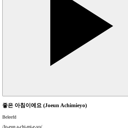
좋은 아침이에요 (Joeun Achimieyo)
Beleefd
/
Jo-eun a-chi-mi-e-yo
/