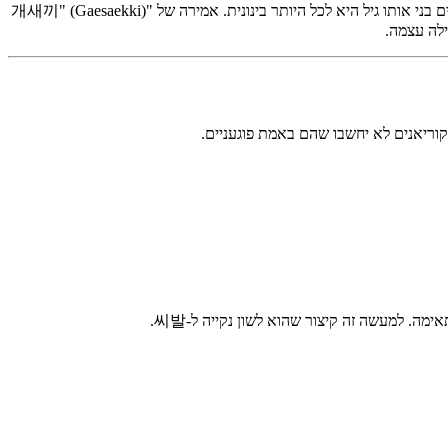
הקשר הוא הכול בקללות בקוריאנית. מלמול "아씨" (Assi) כשמפספסים את האוטובוס הוא קל. צעקה של "씨발" (Ssibal) תוך צחוק עם חברים קרובים בני אותו גיל היא לכל היותר בינונית. אמירה של "개새끼" (Gaesaekki)
ילה עצמה.
קוריאנים לא יחשבו שהם באמת פוגעניים.
ה. למעשה זה קיצור שהוא לשון נקייה ל-씨발.