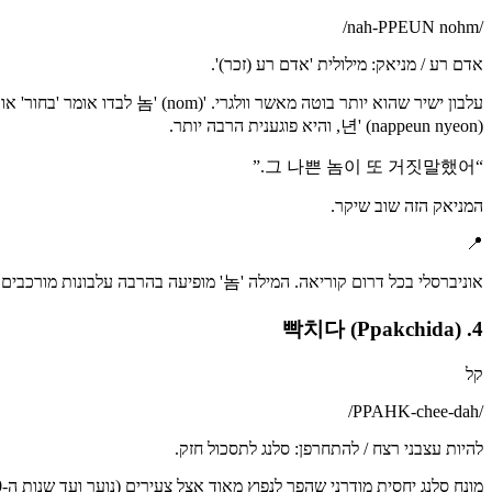
/
nah-PPEUN nohm
/
אדם רע / מניאק: מילולית 'אדם רע (זכר)'.
년' (nappeun nyeon), והיא פוגענית הרבה יותר.
”
그 나쁜 놈이 또 거짓말했어.
“
המניאק הזה שוב שיקר.
📍
אוניברסלי בכל דרום קוריאה. המילה '놈' מופיעה בהרבה עלבונות מורכבים.
4. 빡치다 (Ppakchida)
קל
/
PPAHK-chee-dah
/
להיות עצבני רצח / להתחרפן: סלנג לתסכול חזק.
מונח סלנג יחסית מודרני שהפך לנפוץ מאוד אצל צעירים (נוער ועד שנות ה-30). הוא מתאר תחושת כעס ולא בהכרח מופנה למישהו, וזה משאיר אותו לרוב ברמת חומרה קלה. מופיע הרבה בקהילות אונליין ובהודעות לא רשמיות.