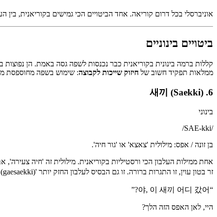
אוניברסלי בכל דרום קוריאה. אחד הביטויים הכי גמישים בקוריאנית, בין ה
ביטויים בינוניים
ממלאות תפקיד חשוב של
חיזוק שייכות לקבוצה
: שימוש בשפה מחוספסת מסמ
6. 새끼 (Saekki)
בינוני
/
SAE-kki
/
בן זונה / אפס: מילולית 'צאצא' או 'גור חיה'.
זר בטון עוין, זו התגרות ברורה. זו גם הבסיס לעלבון החזק יותר '개새끼' (gaesaekki).
”
야, 이 새끼 어디 갔어?
“
היי, לאן האפס הזה הלך?