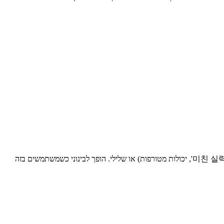
נגזר מהפועל '미치다' (michida, 'להשתגע'). כקריאה בפני עצמה, זה מבטא חוסר אמון או התפעלות, בדומה ל-'זה מטורף!' בעברית. יכול להיות חיובי ('미친 실력', יכולות מטורפות) או שלילי. הופך לבינוני כשמשתמשים בזה