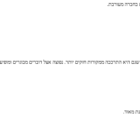
ם בחברה מעורבת.
לה קוריאנית ישנה שהתרככה מאוד עם הזמן. נגזרת מ-'젠장' (jenjang), שגם היא התרככה ממקורות חזקים יותר. 
נת מאוד.