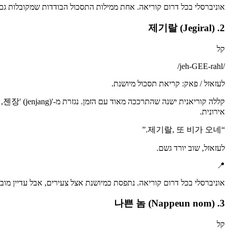
אוניברסלי בכל דרום קוריאה. אחת ממילות התסכול הבודדות שמקובלות ג
2. 제기랄 (Jegiral)
קל
/
jeh-GEE-rahl
/
לעזאזל / פאק: קריאת תסכול מיושנת.
קל
אירונית.
”
제기랄, 또 비가 오네.
“
לעזאזל, שוב יורד גשם.
📍
אוניברסלי בכל דרום קוריאה. נתפסת כמיושנת אצל צעירים, אבל עדיין מוב
3. 나쁜 놈 (Nappeun nom)
קל