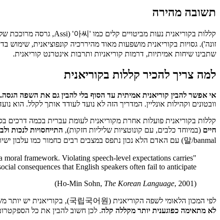
תשובה מהירה
שתבינו שיחות אמיתיות, דרמות קוריאניות ותרבות אינטרנט קוריאנית.
למה צריך להכיר קללות בקוריאנית
אי אפשר להבין קוריאנית אמיתית עד הסוף בלי להבין גם את השפה הגסה.
וובטונים וקהילות אונליין. המדריך הזה לא נועד לעודד אותך לקלל. הוא נו
קללות בקוריאנית פועלות אחרת מקוריאנית לעומת עברית בכמה דרכים בסיס
חיים
(במיוחד כלבים, עם קונוטציות שליליות חזקות),
התייחסויות לנכות ולב
말/banmal) עם האדם הלא נכון נתפס במצבים רבים כחמור כמו עלבון ישיר.
s a moral framework. Violating speech-level expectations carries
social consequences that English speakers often fail to anticipate."
The Korean Language
, 2001)
(Ho-Min Sohn,
לפי המכון הלאומי לשפה הקוריאנית (국립국어원), בקוריאנית יש יותר משבע רמות דיבור שונות, ובחירה ברמה הלא נכונה משדרת או קרבה או זלזול. סקר של המכון מ-2019 מצא ש-
לא מתאימה כפוגענית יותר מקללה קלה
. לכן חשוב להבין את כל הספקטרום