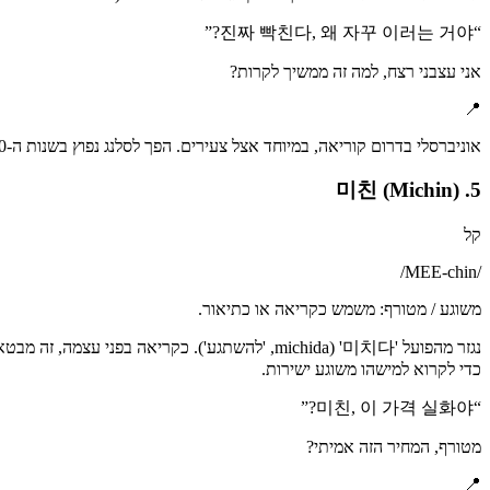
”
진짜 빡친다, 왜 자꾸 이러는 거야?
“
אני עצבני רצח, למה זה ממשיך לקרות?
📍
אוניברסלי בדרום קוריאה, במיוחד אצל צעירים. הפך לסלנג נפוץ בשנות ה-2010.
5. 미친 (Michin)
קל
/
MEE-chin
/
משוגע / מטורף: משמש כקריאה או כתיאור.
כדי לקרוא למישהו משוגע ישירות.
”
미친, 이 가격 실화야?
“
מטורף, המחיר הזה אמיתי?
📍