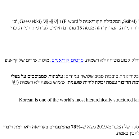
קללות בקוריאנית נעות מביטויים קלים כמו '아씨' (Assi, גרסה מרוככת של 'חרא') ו'제기랄' (Jegiral, 'לעזאזל') ועד עלבונות חריפים במיוחד כמו '씨발' (Ssibal, המקבילה הקוריאנית ל F-word) ו'개새끼' (Gaesaekki, 'בן
זונה'). גסויות בקוריאנית מושפעות מאוד מהיררכיה קונפוציאנית, שימוש בדיבור לא רשמי (반말/banmal) מול האדם הלא נכון יכול להיחשב בעצמו לעבירה חמורה. המדריך הזה מכסה 15 מונחים חיוניים לפי רמת חומרה, כדי
סרטים קוריאניים
, מילות שירים של קיי-פופ,
בקוריאנית סובבות סביב שלושה עמודים:
עלבונות שמבוססים על בעלי
מת הדיבור עצמה יכולה להיות פוגענית
: שימוש בשפה לא רשמית (반
"Korean is one of the world's most hierarchically structured l
78% מהמבוגרים בקוריאה ראו רמת דיבור
להבין באמת.