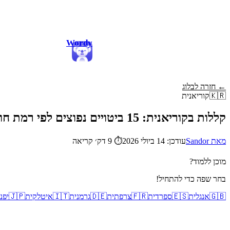
Wordy
← חזרה לבלוג
🇰🇷
קוריאנית
קללות בקוריאנית: 15 ביטויים נפוצים לפי רמת חומרה
מאת Sandor
עודכן: 14 ביולי 2026
⏱
9 דק׳ קריאה
מוכן ללמוד?
בחר שפה כדי להתחיל!
🇬🇧
אנגלית
🇪🇸
ספרדית
🇫🇷
צרפתית
🇩🇪
גרמנית
🇮🇹
איטלקית
🇯🇵
יפנ