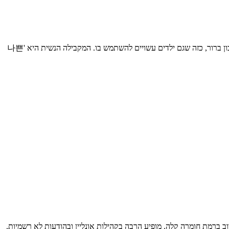
עלבון ישיר שהוא יותר בוטה מאשר וולגרי. '놈' (nom) לבדו אומר 'בחור' או 'טיפוס' עם גוון מחוספס ומעט מזלזל. הוספת '나쁜' (רע) הופכת את זה לעלבון ברור, כזה שגם ילדים עשויים להשתמש בו. המקבילה הנשית היא '나쁜