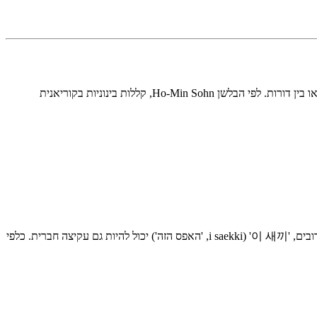
קללות ברמה בינונית בקוריאנית כבר נכנסות לשפה גסה באמת. הן נפוצות בין חברים קרובים בני אותו גיל, אבל לא מתאימות בסביבה מקצועית, רשמית או בין דורות. לפי הבלשן Ho-Min Sohn, קללות בינוניות בקוריאנית
אחת ממילות העלבון הכי ורסטיליות בקוריאנית. מילולית זה 'חיה צעירה', אבל כלפי בני אדם זה מתפקד כמו 'בן זונה' או 'אפס'. בין חברים גברים מאוד קרובים, '이 새끼' (i saekki, 'האפס הזה') יכול להיות גם עקיצה חברית. כלפי