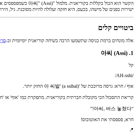
ישירות בפנים של מישהו, בכעס, היא חזקה ועלולה להיות מסוכנת. גיל, הי
ביטויים קלים
אלה מונחים ברמת כניסה שתשמעו הרבה בשיחה קוריאנית יומיומית וב-
סרט
1. 아씨 (Assi)
קל
/
AH-sshi
/
אוף / חרא: גרסה מרוככת של '아 씨발' (a ssibal) החזק יותר.
קריאת התסכול הכי מקובלת חברתית בקוריאנית. מתפקדת כמו 'אוף' או 'חרא
”
아씨, 버스 놓쳤다!
“
חרא, פספסתי את האוטובוס!
📍