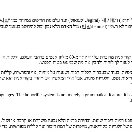
קוריאנית מדוברת על ידי יותר מ-80 מיליון אנשים ברחבי העולם, וקללות הן חלק קבוע משיחה לא רשמית,
עד לעזור לך לזהות ולהבין את מה שכמעט בטוח תפגוש.
יות. בעוד שבעברית קללות רבות נשענות על מיניות, גוף והפרשות, קללות 
ריאות נפש
, ו
וולגריות מינית
. אבל אולי המאפיין הכי ייחודי בקוריאנית הוא ש
ר
anguages. The honorific system is not merely a grammatical feature; it i
 של וולגריות בקוריאנית, מהפרות של רמת דיבור ועד קללות מפורשות, כדי 