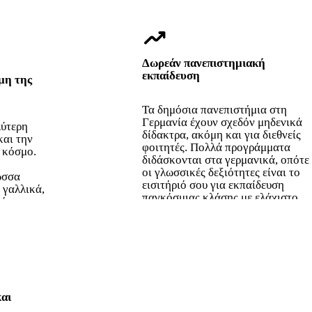
trending_up
Δωρεάν πανεπιστημιακή
εκπαίδευση
μη της
Τα δημόσια πανεπιστήμια στη
Γερμανία έχουν σχεδόν μηδενικά
λύτερη
δίδακτρα, ακόμη και για διεθνείς
και την
φοιτητές. Πολλά προγράμματα
 κόσμο.
διδάσκονται στα γερμανικά, οπότε
οι γλωσσικές δεξιότητες είναι το
ώσσα
εισιτήριό σου για εκπαίδευση
 γαλλικά,
παγκόσμιας κλάσης με ελάχιστο
ά.
κόστος.
αι