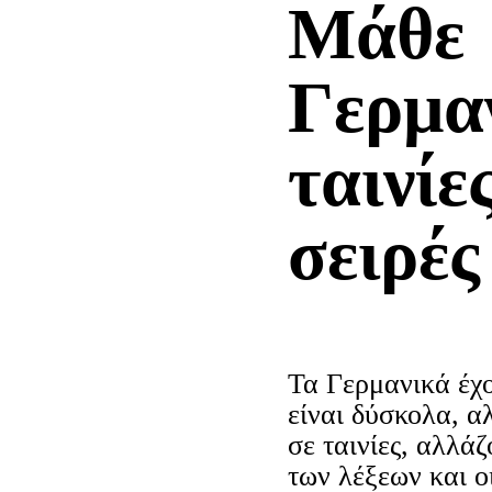
Μάθε
Γερμα
ταινίε
σειρές
Τα Γερμανικά έχο
είναι δύσκολα, α
σε ταινίες, αλλά
των λέξεων και ο