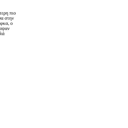
τερη πιο
σα στην
άφκα, ο
ραψαν
λλά
α.