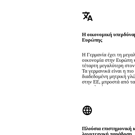
translate
Η οικονομική υπερδύνα
Ευρώπης
Η Γερμανία έχει τη μεγα
οικονομία στην Ευρώπη 
τέταρτη μεγαλύτερη στον
Τα γερμανικά είναι η πιο
διαδεδομένη μητρική γλ
στην ΕΕ, μπροστά από τα
τα ιταλικά και τα ισπανικ
language
Πλούσια επιστημονική κ
λογοτεχνική παράδοση