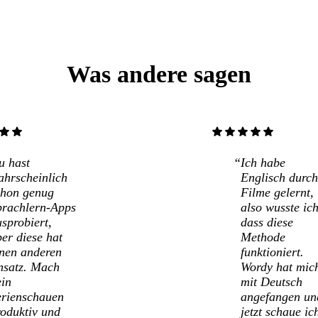
Was andere sagen
star
star
star
star
star
star
star
u hast
Ich habe
ahrscheinlich
Englisch durch
chon genug
Filme gelernt,
prachlern-Apps
also wusste ich
sprobiert,
dass diese
er diese hat
Methode
inen anderen
funktioniert.
nsatz. Mach
Wordy hat mic
ein
mit Deutsch
erienschauen
angefangen un
roduktiv und
jetzt schaue ic