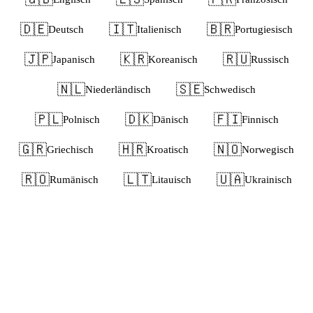
🇩🇪
🇮🇹
🇧🇷
Deutsch
Italienisch
Portugiesisch
🇯🇵
🇰🇷
🇷🇺
Japanisch
Koreanisch
Russisch
🇳🇱
🇸🇪
Niederländisch
Schwedisch
🇵🇱
🇩🇰
🇫🇮
Polnisch
Dänisch
Finnisch
🇬🇷
🇭🇷
🇳🇴
Griechisch
Kroatisch
Norwegisch
🇷🇴
🇱🇹
🇺🇦
Rumänisch
Litauisch
Ukrainisch