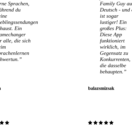
erne Sprachen,
Family Guy au
ährend du
Deutsch - und 
eine
ist sogar
ieblingssendungen
lustiger! Ein
haust. Ein
großes Plus:
amechanger
Diese App
r alle, die sich
funktioniert
eim
wirklich, im
prachenlernen
Gegensatz zu
chwertun.”
Konkurrenten,
die dasselbe
behaupten.”
n
balazsmizsak
star
star
star
star
star
star
star