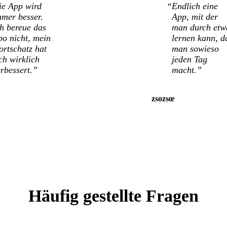
ie App wird
Endlich eine
mmer besser.
App, mit der
ch bereue das
man durch etw
bo nicht, mein
lernen kann, d
ortschatz hat
man sowieso
ch wirklich
jeden Tag
rbessert.”
macht.”
zsozsœ
Häufig gestellte Fragen