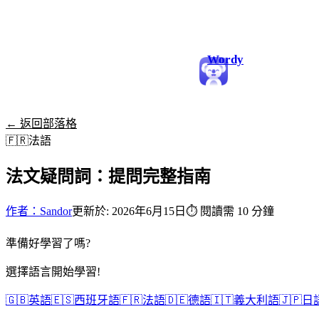
Wordy
← 返回部落格
🇫🇷
法語
法文疑問詞：提問完整指南
作者：Sandor
更新於: 2026年6月15日
⏱
閱讀需 10 分鐘
準備好學習了嗎?
選擇語言開始學習!
🇬🇧
英語
🇪🇸
西班牙語
🇫🇷
法語
🇩🇪
德語
🇮🇹
義大利語
🇯🇵
日