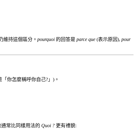
se) 仍維持這個區分。
pourquoi
的回答是
parce que
(表示原因),
pour
面是「你怎麼稱呼你自己?」)。
也通常比同樣用法的
Quoi ?
更有禮貌: