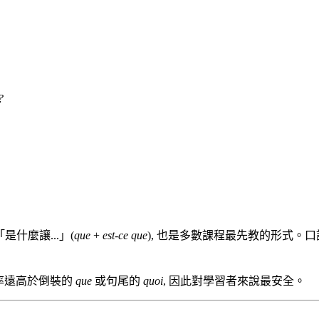
?
什麼讓...」(
que
+
est-ce que
), 也是多數課程最先教的形式。
率遠高於倒裝的
que
或句尾的
quoi
, 因此對學習者來說最安全。