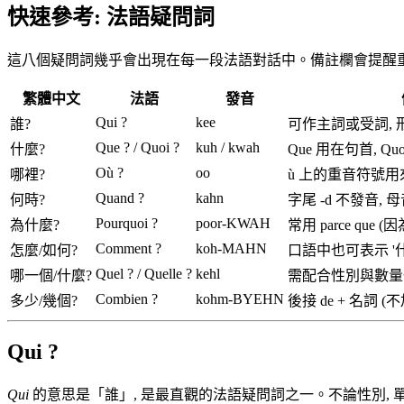
快速參考: 法語疑問詞
這八個疑問詞幾乎會出現在每一段法語對話中。備註欄會提醒
繁體中文
法語
發音
Qui ?
kee
誰?
可作主詞或受詞, 
Que ? / Quoi ?
kuh / kwah
什麼?
Que 用在句首, 
Où ?
oo
哪裡?
ù 上的重音符號用來和
Quand ?
kahn
何時?
字尾 -d 不發音,
Pourquoi ?
poor-KWAH
為什麼?
常用 parce que (
Comment ?
koh-MAHN
怎麼/如何?
口語中也可表示 '什
Quel ? / Quelle ?
kehl
哪一個/什麼?
需配合性別與數量
Combien ?
kohm-BYEHN
多少/幾個?
後接 de + 名詞 (
Qui ?
Qui
的意思是「誰」, 是最直觀的法語疑問詞之一。不論性別, 單