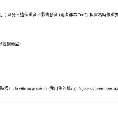
」) 區分。這個重音不影響發音 (兩者都念 "oo"), 但書寫時很重
以找到藥局?
的時候」:
la ville où je suis né
(我出生的城市),
le jour où nous nous s