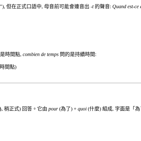
hn"), 但在正式口語中, 母音前可能會連音出
-t
的聲音:
Quand est-ce 
是時間點,
combien de temps
問的是持續時間:
(時間點)
為, 稍正式) 回答。它由
pour
(為了) +
quoi
(什麼) 組成, 字面是「