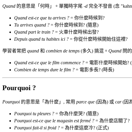
Quand
的意思是「何時」。單獨時字尾
-d
完全不發音 (念 "ka
Quand est-ce que tu arrives ?
= 你什麼時候到?
Tu arrives quand ?
= 你什麼時候到? (隨意)
Quand part le train ?
= 火車什麼時候出發?
Depuis quand tu habites ici ?
= 你從什麼時候開始住這裡?
學習者常把
quand
和
combien de temps
(多久) 搞混。
Quand
問的
Quand est-ce que le film commence ?
= 電影什麼時候開始? 
Combien de temps dure le film ?
= 電影多長? (時長)
Pourquoi ?
Pourquoi
的意思是「為什麼」, 常用
parce que
(因為) 或
car
(因
Pourquoi tu pleures ?
= 你為什麼哭? (隨意)
Pourquoi est-ce que le magasin est fermé ?
= 為什麼店關了?
Pourquoi fait-il si froid ?
= 為什麼這麼冷? (正式)