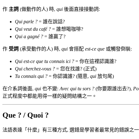
作
主詞
(做動作的人) 時,
qui
後面直接接動詞:
Qui parle ?
= 誰在說話?
Qui veut du café ?
= 誰想喝咖啡?
Qui a gagné ?
= 誰贏了?
作
受詞
(承受動作的人) 時,
qui
會搭配
est-ce que
或觸發倒裝:
Qui est-ce que tu connais ici ?
= 你在這裡認識誰?
Qui cherchez-vous ?
= 您在找誰? (正式)
Tu connais qui ?
= 你認識誰? (隨意,
qui
放句尾)
在介系詞後面,
qui
也不變:
Avec qui tu sors ?
(你要跟誰出去?),
Po
正式程度中都能用得一樣的疑問結構之一。
Que ? / Quoi ?
法語表達「什麼」有三種方式, 選錯是學習者最常見的錯誤之一。