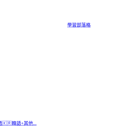
學習
部落格
語
🇰🇷
韓語
+
其他...