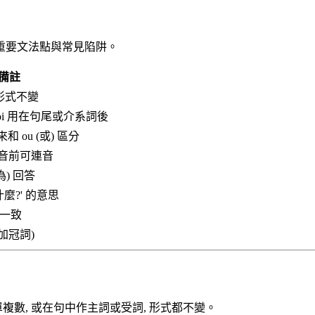
重要文法點與常見陷阱。
備註
形式不變
Quoi 用在句尾或介系詞後
 ou (或) 區分
 母音前可連音
因為) 回答
麼?' 的意思
一致
不加冠詞)
複數, 或在句中作主詞或受詞, 形式都不變。