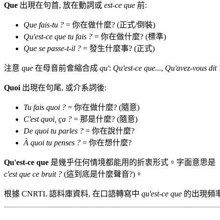
Que
出現在句首, 放在動詞或
est-ce que
前:
Que fais-tu ?
= 你在做什麼? (正式/倒裝)
Qu'est-ce que tu fais ?
= 你在做什麼? (標準)
Que se passe-t-il ?
= 發生什麼事? (正式)
注意
que
在母音前會縮合成
qu'
:
Qu'est-ce que...
,
Qu'avez-vous dit 
Quoi
出現在句尾, 或介系詞後:
Tu fais quoi ?
= 你在做什麼? (隨意)
C'est quoi, ça ?
= 那是什麼? (隨意)
De quoi tu parles ?
= 你在說什麼?
À quoi tu penses ?
= 你在想什麼?
Qu'est-ce que
是幾乎任何情境都能用的折衷形式。字面意思是「是
c'est que ce bruit ?
(這到底是什麼聲音?)。
根據 CNRTL 語料庫資料, 在口語轉寫中
qu'est-ce que
的出現頻