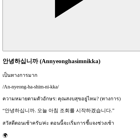
안녕하십니까 (Annyeonghasimnikka)
เป็นทางการมาก
/
An-nyeong-ha-shim-ni-kka
/
ความหมายตามตัวอักษร
:
คุณสงบสุขอยู่ไหม? (ทางการ)
“
안녕하십니까. 오늘 아침 조회를 시작하겠습니다.
”
สวัสดีตอนเช้าครับ/ค่ะ ตอนนี้จะเริ่มการชี้แจงช่วงเช้า
🌍