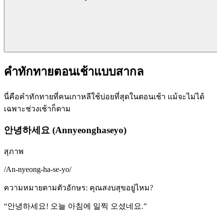
คำทักทายตอนเช้าแบบสากล
นี่คือคำทักทายที่คนเกาหลีใช้บ่อยที่สุดในตอนเช้า แม้จะไม่ได้
เฉพาะช่วงเช้าก็ตาม
안녕하세요 (Annyeonghaseyo)
สุภาพ
/
An-nyeong-ha-se-yo
/
ความหมายตามตัวอักษร
:
คุณสงบสุขอยู่ไหม?
“
안녕하세요! 오늘 아침에 일찍 오셨네요.
”