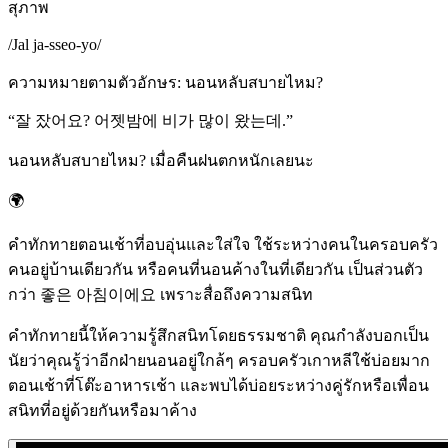
สุภาพ
/
Jal ja-sseo-yo
/
ความหมายตามตัวอักษร
:
นอนหลับสบายไหม?
“
잘 잤어요? 어젯밤에 비가 많이 왔는데.
”
นอนหลับสบายไหม? เมื่อคืนฝนตกหนักเลยนะ
🌍
คำทักทายตอนเช้าที่อบอุ่นและใส่ใจ ใช้ระหว่างคนในครอบครัว
คนอยู่บ้านเดียวกัน หรือคนที่นอนค้างในที่เดียวกัน เป็นส่วนตัว
กว่า 좋은 아침이에요 เพราะสื่อถึงความสนิท
คำทักทายนี้ให้ความรู้สึกสนิทโดยธรรมชาติ คุณกำลังบอกเป็น
นัยว่าคุณรู้ว่าอีกฝ่ายนอนอยู่ใกล้ๆ ครอบครัวเกาหลีใช้บ่อยมาก
ตอนเช้าที่โต๊ะอาหารเช้า และพบได้บ่อยระหว่างคู่รักหรือเพื่อน
สนิทที่อยู่ด้วยกันหรือมาค้าง