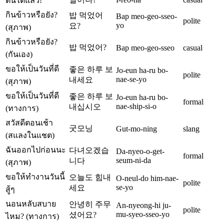
ตื่นได้แล้ว!
กินข้าวหรือยัง?
밥 먹었어
Bap meo-geo-sseo-
polite
yo
요?
(สุภาพ)
กินข้าวหรือยัง?
밥 먹었어?
Bap meo-geo-sseo
casual
(กันเอง)
ขอให้เป็นวันที่ดี
좋은 하루 보
Jo-eun ha-ru bo-
polite
nae-se-yo
내세요
(สุภาพ)
ขอให้เป็นวันที่ดี
좋은 하루 보
Jo-eun ha-ru bo-
formal
nae-ship-si-o
내십시오
(ทางการ)
สวัสดีตอนเช้า
굿모닝
Gut-mo-ning
slang
(สแลงในแชต)
ฉันออกไปก่อนนะ
다녀오겠습
Da-nyeo-o-get-
formal
seum-ni-da
니다
(สุภาพ)
ขอให้ทำงานวันนี้
오늘도 힘내
O-neul-do him-nae-
polite
se-yo
세요
สู้ๆ
นอนหลับสบาย
안녕히 주무
An-nyeong-hi ju-
polite
mu-syeo-sseo-yo
셨어요?
ไหม? (ทางการ)