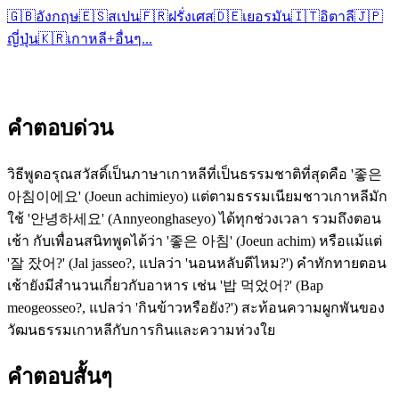
🇬🇧
อังกฤษ
🇪🇸
สเปน
🇫🇷
ฝรั่งเศส
🇩🇪
เยอรมัน
🇮🇹
อิตาลี
🇯🇵
ญี่ปุ่น
🇰🇷
เกาหลี
+
อื่นๆ...
คำตอบด่วน
วิธีพูดอรุณสวัสดิ์เป็นภาษาเกาหลีที่เป็นธรรมชาติที่สุดคือ '좋은
아침이에요' (Joeun achimieyo) แต่ตามธรรมเนียมชาวเกาหลีมัก
ใช้ '안녕하세요' (Annyeonghaseyo) ได้ทุกช่วงเวลา รวมถึงตอน
เช้า กับเพื่อนสนิทพูดได้ว่า '좋은 아침' (Joeun achim) หรือแม้แต่
'잘 잤어?' (Jal jasseo?, แปลว่า 'นอนหลับดีไหม?') คำทักทายตอน
เช้ายังมีสำนวนเกี่ยวกับอาหาร เช่น '밥 먹었어?' (Bap
meogeosseo?, แปลว่า 'กินข้าวหรือยัง?') สะท้อนความผูกพันของ
วัฒนธรรมเกาหลีกับการกินและความห่วงใย
คำตอบสั้นๆ