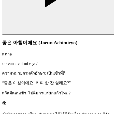
좋은 아침이에요 (Joeun Achimieyo)
สุภาพ
/
Jo-eun a-chi-mi-e-yo
/
ความหมายตามตัวอักษร
:
เป็นเช้าที่ดี
“
좋은 아침이에요! 커피 한 잔 할래요?
”
สวัสดีตอนเช้า! ไปดื่มกาแฟสักแก้วไหม?
🌍