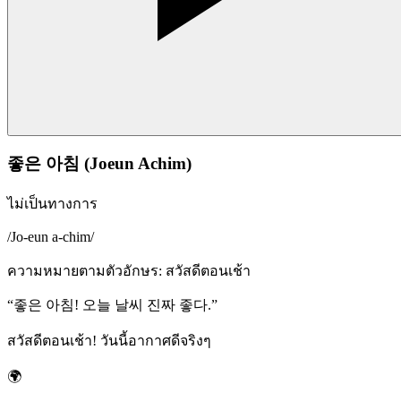
좋은 아침 (Joeun Achim)
ไม่เป็นทางการ
/
Jo-eun a-chim
/
ความหมายตามตัวอักษร
:
สวัสดีตอนเช้า
“
좋은 아침! 오늘 날씨 진짜 좋다.
”
สวัสดีตอนเช้า! วันนี้อากาศดีจริงๆ
🌍