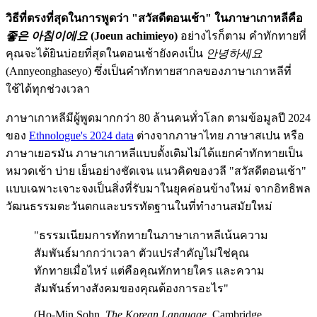
วิธีที่ตรงที่สุดในการพูดว่า "สวัสดีตอนเช้า" ในภาษาเกาหลีคือ
좋은 아침이에요
(Joeun achimieyo)
อย่างไรก็ตาม คำทักทายที่
คุณจะได้ยินบ่อยที่สุดในตอนเช้ายังคงเป็น
안녕하세요
(Annyeonghaseyo) ซึ่งเป็นคำทักทายสากลของภาษาเกาหลีที่
ใช้ได้ทุกช่วงเวลา
ภาษาเกาหลีมีผู้พูดมากกว่า 80 ล้านคนทั่วโลก ตามข้อมูลปี 2024
ของ
Ethnologue's 2024 data
ต่างจากภาษาไทย ภาษาสเปน หรือ
ภาษาเยอรมัน ภาษาเกาหลีแบบดั้งเดิมไม่ได้แยกคำทักทายเป็น
หมวดเช้า บ่าย เย็นอย่างชัดเจน แนวคิดของวลี "สวัสดีตอนเช้า"
แบบเฉพาะเจาะจงเป็นสิ่งที่รับมาในยุคค่อนข้างใหม่ จากอิทธิพล
วัฒนธรรมตะวันตกและบรรทัดฐานในที่ทำงานสมัยใหม่
"ธรรมเนียมการทักทายในภาษาเกาหลีเน้นความ
สัมพันธ์มากกว่าเวลา ตัวแปรสำคัญไม่ใช่คุณ
ทักทายเมื่อไหร่ แต่คือคุณทักทายใคร และความ
สัมพันธ์ทางสังคมของคุณต้องการอะไร"
(Ho-Min Sohn,
The Korean Language
, Cambridge