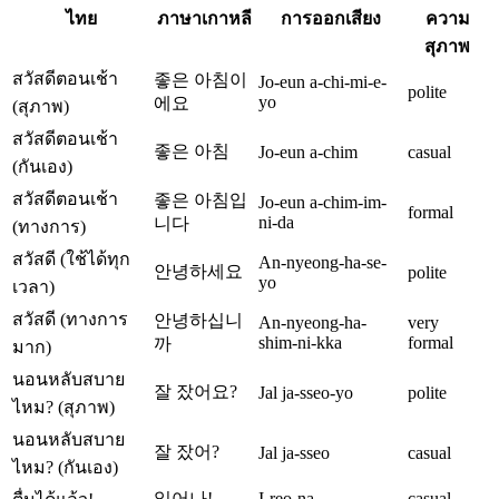
ไทย
ภาษาเกาหลี
การออกเสียง
ความ
สุภาพ
สวัสดีตอนเช้า
좋은 아침이
Jo-eun a-chi-mi-e-
polite
yo
에요
(สุภาพ)
สวัสดีตอนเช้า
좋은 아침
Jo-eun a-chim
casual
(กันเอง)
สวัสดีตอนเช้า
좋은 아침입
Jo-eun a-chim-im-
formal
ni-da
니다
(ทางการ)
สวัสดี (ใช้ได้ทุก
An-nyeong-ha-se-
안녕하세요
polite
yo
เวลา)
สวัสดี (ทางการ
안녕하십니
An-nyeong-ha-
very
shim-ni-kka
formal
까
มาก)
นอนหลับสบาย
잘 잤어요?
Jal ja-sseo-yo
polite
ไหม? (สุภาพ)
นอนหลับสบาย
잘 잤어?
Jal ja-sseo
casual
ไหม? (กันเอง)
일어나!
I-reo-na
casual