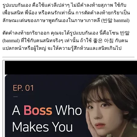
รูปแบบกันเอง คือใช้แค่วลีเปล่าๆ ไม่มีคำลงท้ายสุภาพ ใช้กับ
เพื่อนสนิท พี่น้อง หรือคนรักเท่านั้น การตัดคำลงท้ายกริยาเป็น
ลักษณะเด่นของภาษาพูดกันเองในภาษาเกาหลี (반말 banmal)
ตัดคำลงท้ายกริยาออก คุณจะได้รูปแบบกันเอง นี่คือโซน 반말
(banmal) ที่ใช้กับคนสนิทจริงๆ เท่านั้น ถ้าใช้ 좋은 아침 กับคน
แปลกหน้าหรือผู้ใหญ่ จะให้ความรู้สึกห้วนและสนิทเกินไป