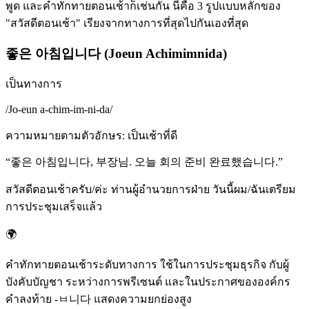
พูด และคำทักทายตอนเช้าก็เช่นกัน นี่คือ 3 รูปแบบหลักของ
"สวัสดีตอนเช้า" เรียงจากทางการที่สุดไปกันเองที่สุด
좋은 아침입니다 (Joeun Achimimnida)
เป็นทางการ
/
Jo-eun a-chim-im-ni-da
/
ความหมายตามตัวอักษร
:
เป็นเช้าที่ดี
“
좋은 아침입니다, 부장님. 오늘 회의 준비 완료했습니다.
”
สวัสดีตอนเช้าครับ/ค่ะ ท่านผู้อำนวยการฝ่าย วันนี้ผม/ฉันเตรียม
การประชุมเสร็จแล้ว
🌍
คำทักทายตอนเช้าระดับทางการ ใช้ในการประชุมธุรกิจ กับผู้
บังคับบัญชา ระหว่างการพรีเซนต์ และในประกาศขององค์กร
คำลงท้าย -ㅂ니다 แสดงความยกย่องสูง