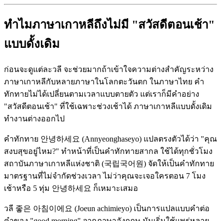
ทำไมภาษาเกาหลีถึงไม่มี "สวัสดีตอนเช้า"
แบบดั้งเดิม
ก่อนจะดูแต่ละวลี จะช่วยมากถ้าเข้าใจความต่างสำคัญระหว่าง
ภาษาเกาหลีกับหลายภาษาในโลกตะวันตก ในภาษาไทย คำ
ทักทายไม่ได้เปลี่ยนตามเวลาแบบตายตัว แต่เราก็มีคำอย่าง
"สวัสดีตอนเช้า" ที่ใช้เฉพาะช่วงเช้าได้ ภาษาเกาหลีแบบดั้งเดิม
ทำงานต่างออกไป
คำทักทาย 안녕하세요 (Annyeonghaseyo) แปลตรงตัวได้ว่า "คุณ
สงบสุขอยู่ไหม?" ทำหน้าที่เป็นคำทักทายสากล ใช้ได้ทุกชั่วโมง
สถาบันภาษาเกาหลีแห่งชาติ (국립국어원) จัดให้เป็นคำทักทาย
มาตรฐานที่ไม่จำกัดช่วงเวลา ไม่ว่าคุณจะเจอใครตอน 7 โมง
เช้าหรือ 5 ทุ่ม 안녕하세요 ก็เหมาะเสมอ
วลี 좋은 아침이에요 (Joeun achimieyo) เป็นการแปลแบบคำต่อ
คำของ "good morning" จากภาษาอังกฤษ มันเริ่มใช้แพร่หลาย